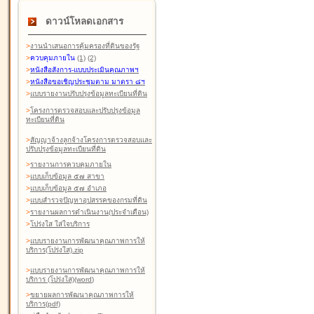
ดาวน์โหลดเอกสาร
>
งานนำเสนอการคุ้มครองที่ดินของรัฐ
>
ควบคุมภายใน
(1)
(2)
>
หนังสือสังการ-แบบประเมินคุณภาพฯ
>
หนังสือขอเชิญประชุมตาม มาตรา ๘ฯ
>
แบบรายงานปรับปรุงข้อมูลทะเบียนที่ดิน
>
โครงการตรวจสอบและปรับปรุงข้อมูล
ทะเบียนที่ดิน
>
สัญญาจ้างลูกจ้างโครงการตรวจสอบและ
ปรับปรุงข้อมูลทะเบียนที่ดิน
>
รายงานการควบคุมภายใน
>
แบบเก็บข้อมูล ๕๗ สาขา
>
แบบเก็บข้อมูล ๕๗ อำเภอ
>
แบบสำรวจปัญหาอุปสรรคของกรมที่ดิน
>
รายงานผลการดำเนินงาน(ประจำเดือน)
>
โปร่งใส ใส่ใจบริการ
>
แบบรายงานการพัฒนาคุณภาพการให้
บริการ(โปร่งใส).zip
>
แบบรายงานการพัฒนาคุณภาพการให้
บริการ (โปร่งใส)(word
)
>
ขยายผลการพัฒนาคุณภาพการให้
บริการ(pdf)