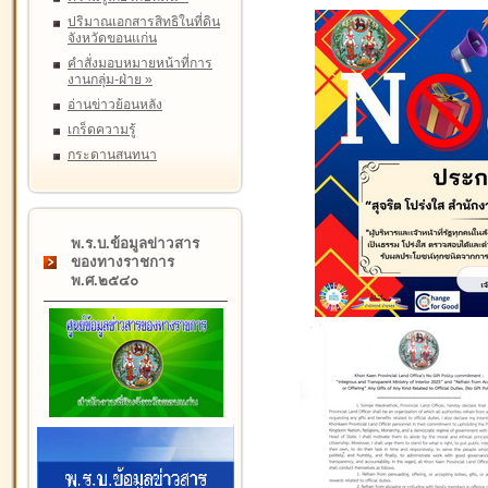
ปริมาณเอกสารสิทธิในที่ดิน
จังหวัดขอนแก่น
คำสั่งมอบหมายหน้าที่การ
งานกลุ่ม-ฝ่าย
»
อ่านข่าวย้อนหลัง
เกร็ดความรู้
กระดานสนทนา
พ.ร.บ.ข้อมูลข่าวสาร
ของทางราชการ
พ.ศ.๒๕๔๐