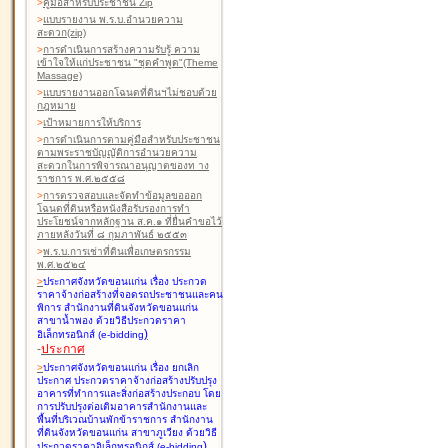
>
คู่มือสำหรับประชาชน Zip
>
แบบรายงาน พ.ร.บ.อำนวยความ
สะดวก(zip)
>
การดำเนินการสร้างความรับรู้ ความ
เข้าใจให้แก่ประชาชน "ชุดคำพูด"(Theme
Massage)
>
แบบรายงานออกโฉนดที่ดินฯไม่ชอบด้วย
กฎหมาย
>
เป้าหมายการให้บริการ
>
การดำเนินการตามคู่มือสำหรับประชาชน
ตามพระราชบัญญัติการอำนวยความ
สะดวกในการพิจารณาอนุญาตของท าง
ราชการ พ.ศ.๒๕๕๘
>
การตรวจสอบและจัดทำข้อมูลขอออก
โฉนดที่ดินหรือหนังสือรับรองการทำ
ประโยชน์จากหลักฐาน ส.ค.๑ ที่ยื่นคำขอไว้
ภายหลังวันที่ ๘ กุมภาพันธ์ ๒๕๕๓
>
พ.ร.บ.การเช่าที่ดินเพื่อเกษตรกรรม
พ.ศ.๒๕๒๔
>
ประกาศจังหวัดขอนแก่น เรื่อง ประกวด
ราคาจ้างก่อสร้างที่จอดรถประชาชนและคน
พิการ สำนักงานที่ดินจังหวัดขอนแก่น
สาขาน้ำพอง
ด้วยวิธีประกวดราคา
)
อิเล็กทรอนิกส์ (e-bidding
-
ประกาศ
>
ประกาศจังหวัดขอนแก่น เรื่อง ยกเลิก
ประกาศ ประกวดราคาจ้างก่อสร้างปรับปรุง
อาคารที่ทำการและสิ่งก่อสร้างประกอบ โดย
การปรับปรุงต่อเติมอาคารสำนักงานและ
พื้นที่บริเวณบ้านพักข้าราชการ สำนักงาน
ที่ดินจังหวัดขอนแก่น สาขาภูเวียง
ด้วยวิธี
)
ประกวดราคาอิเล็กทรอนิกส์ (e-bidding