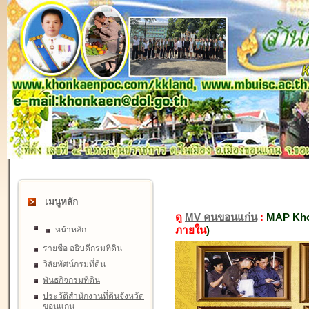
เมนูหลัก
ดู
MV คนขอนแก่น
:
MAP Kho
ภายใน
)
หน้าหลัก
รายชื่อ อธิบดีกรมที่ดิน
วิสัยทัศน์กรมที่ดิน
พันธกิจกรมที่ดิน
ประวัติสำนักงานที่ดินจังหวัด
ขอนแก่น