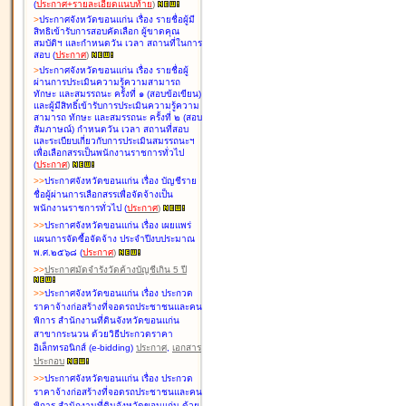
(
ประกาศ+รายละเอียดแนบท้าย
)
>
ประกาศจังหวัดขอนแก่น เรื่อง
รายชื่อผู้มี
สิทธิเข้ารับการสอบคัดเลือก ผู้ขาดคุณ
สมบัติฯ และกำหนดวัน เวลา สถานที่ในการ
สอบ
(
ประกาศ
)
>
ประกาศจังหวัดขอนแก่น เรื่อง
รายชื่อผู้
ผ่านการประเมินความรู้ความสามารถ
ทักษะ และสมรรถนะ ครั้งที่ ๑ (สอบข้อเขียน)
และผู้มีสิทธิ์เข้ารับการประเมินความรู้ความ
สามารถ ทักษะ และสมรรถนะ ครั้งที่ ๒ (สอบ
สัมภาษณ์) กำหนดวัน เวลา สถานที่สอบ
และระเบียบเกี่ยวกับการประเมินสมรรถนะฯ
เพื่อเลือกสรรเป็นพนักงานราชการทั่วไป
(
ประกาศ
)
>
>
ประกาศจังหวัดขอนแก่น เรื่อง
บัญชี
ราย
ชื่อผู้ผ่านการเลือกสรรเพื่อจัดจ้างเป็น
พนักงานราชการทั่วไป
(
ประกาศ
)
>
>
ประกาศจังหวัดขอนแก่น เรื่อง
เผยแพร่
แผนการจัดซื้อจัดจ้าง ประจำปีงบประมาณ
พ.ศ.๒๕๖๘
(
ประกาศ
)
>
>
ประกาศมัดจำรังวัดค้างบัญชีเกิน 5 ปี
>
>
ประกาศจังหวัดขอนแก่น เรื่อง ประกวด
ราคาจ้างก่อสร้างที่จอดรถประชาชนและคน
พิการ สำนักงานที่ดินจังหวัดขอนแก่น
สาขากระนวน ด้วยวิธีประกวดราคา
อิเล็กทรอนิกส์ (e-bidding)
ประกาศ
,
เอกสาร
ประกอบ
>
>
ประกาศจังหวัดขอนแก่น เรื่อง ประกวด
ราคาจ้างก่อสร้างที่จอดรถประชาชนและคน
พิการ สำนักงานที่ดินจังหวัดขอนแก่น ด้วย