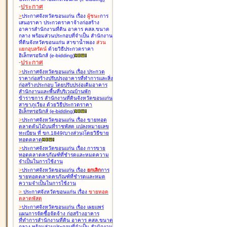
-
ประกาศ
>
ประกาศจังหวัดขอนแก่น เรื่อง
ผู้ชนะ
การ
เสนอราคา ประกวดราคาจ้างก่อสร้าง
อาคารสำนักงานที่ดิน อาคาร คสล.ขนาด
กลาง พร้อมส่วนประกอบที่จำเป็น สำนักงาน
ที่ดินจังหวัดขอนแก่น สาขาน้ำพอง
ส่วน
แยกอุบลรัตน์
ด้วยวิธีประกวดราคา
อิเล็กทรอนิกส์ (e-bidding
)
-
ประกาศ
>
ประกาศจังหวัดขอนแก่น เรื่อง
ประกวด
ราคาก่อสร้างปรับปรุงอาคารที่ทำการและสิ่ง
ก่อสร้างประกอบ โดยปรับปรุง่อเติมอาคาร
สำนักงานและพื้นที่บริเวณบ้านพัก
ข้าราชการ สำนักงานที่ดินจังหวัดขอนแก่น
สาขาภูเวียง ด้วยวิธีประกวดราคา
อิเล็กทรอนิกส์ (e-bidding
)
>
ประกาศจังหวัดขอนแก่น เรื่อง
ขายทอด
ตลาดต้นไม้บนที่ราชพัสดุ แปลงหมายเลข
ทะเบียน ที่ ขก.1849(บางส่วน)โดยวิธีขาย
ทอดตลาด
>
ประกาศจังหวัดขอนแก่น เรื่อง
การขาย
ทอดตลาดครุภัณฑ์ที่ชำรุดและหมดความ
จำเป็นในการใช้งาน
>
ประกาศจังหวัดขอนแก่น เรื่อง
ยกเลิก
การ
ขายทอดตลาดครุภัณฑ์ที่ชำรุดและหมด
ความจำเป็นในการใช้งาน
>
ประกาศจังหวัดขอนแก่น เรื่อง
ขายทอด
ตลาด
พัสดุ
>
ประกาศจังหวัดขอนแก่น เรื่อง
เผยแพร่
แผนการจัดซื้อจัดจ้าง ก่อสร้างอาคาร
ที่ทำการสำนักงานที่ดิน อาคาร คสล.ขนาด
กลาง พร้อมส่วนประกอบที่จำเป็น สำนักงาน