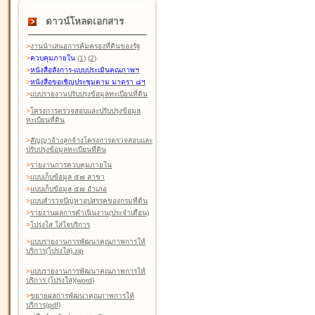
ดาวน์โหลดเอกสาร
>
งานนำเสนอการคุ้มครองที่ดินของรัฐ
>
ควบคุมภายใน
(1)
(2)
>
หนังสือสังการ-แบบประเมินคุณภาพฯ
>
หนังสือขอเชิญประชุมตาม มาตรา ๘ฯ
>
แบบรายงานปรับปรุงข้อมูลทะเบียนที่ดิน
>
โครงการตรวจสอบและปรับปรุงข้อมูล
ทะเบียนที่ดิน
>
สัญญาจ้างลูกจ้างโครงการตรวจสอบและ
ปรับปรุงข้อมูลทะเบียนที่ดิน
>
รายงานการควบคุมภายใน
>
แบบเก็บข้อมูล ๕๗ สาขา
>
แบบเก็บข้อมูล ๕๗ อำเภอ
>
แบบสำรวจปัญหาอุปสรรคของกรมที่ดิน
>
รายงานผลการดำเนินงาน(ประจำเดือน)
>
โปร่งใส ใส่ใจบริการ
>
แบบรายงานการพัฒนาคุณภาพการให้
บริการ(โปร่งใส).zip
>
แบบรายงานการพัฒนาคุณภาพการให้
บริการ (โปร่งใส)(word
)
>
ขยายผลการพัฒนาคุณภาพการให้
บริการ(pdf)