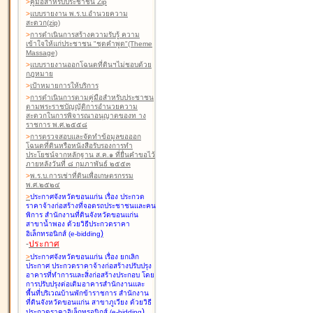
>
คู่มือสำหรับประชาชน Zip
>
แบบรายงาน พ.ร.บ.อำนวยความ
สะดวก(zip)
>
การดำเนินการสร้างความรับรู้ ความ
เข้าใจให้แก่ประชาชน "ชุดคำพูด"(Theme
Massage)
>
แบบรายงานออกโฉนดที่ดินฯไม่ชอบด้วย
กฎหมาย
>
เป้าหมายการให้บริการ
>
การดำเนินการตามคู่มือสำหรับประชาชน
ตามพระราชบัญญัติการอำนวยความ
สะดวกในการพิจารณาอนุญาตของท าง
ราชการ พ.ศ.๒๕๕๘
>
การตรวจสอบและจัดทำข้อมูลขอออก
โฉนดที่ดินหรือหนังสือรับรองการทำ
ประโยชน์จากหลักฐาน ส.ค.๑ ที่ยื่นคำขอไว้
ภายหลังวันที่ ๘ กุมภาพันธ์ ๒๕๕๓
>
พ.ร.บ.การเช่าที่ดินเพื่อเกษตรกรรม
พ.ศ.๒๕๒๔
>
ประกาศจังหวัดขอนแก่น เรื่อง ประกวด
ราคาจ้างก่อสร้างที่จอดรถประชาชนและคน
พิการ สำนักงานที่ดินจังหวัดขอนแก่น
สาขาน้ำพอง
ด้วยวิธีประกวดราคา
)
อิเล็กทรอนิกส์ (e-bidding
-
ประกาศ
>
ประกาศจังหวัดขอนแก่น เรื่อง ยกเลิก
ประกาศ ประกวดราคาจ้างก่อสร้างปรับปรุง
อาคารที่ทำการและสิ่งก่อสร้างประกอบ โดย
การปรับปรุงต่อเติมอาคารสำนักงานและ
พื้นที่บริเวณบ้านพักข้าราชการ สำนักงาน
ที่ดินจังหวัดขอนแก่น สาขาภูเวียง
ด้วยวิธี
)
ประกวดราคาอิเล็กทรอนิกส์ (e-bidding