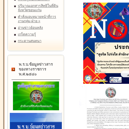
ปริมาณเอกสารสิทธิในที่ดิน
จังหวัดขอนแก่น
คำสั่งมอบหมายหน้าที่การ
งานกลุ่ม-ฝ่าย
»
อ่านข่าวย้อนหลัง
เกร็ดความรู้
กระดานสนทนา
พ.ร.บ.ข้อมูลข่าวสาร
ของทางราชการ
พ.ศ.๒๕๔๐