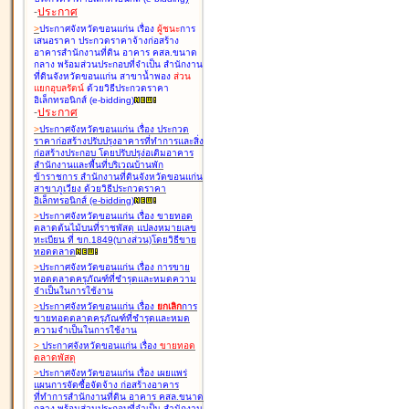
-
ประกาศ
>
ประกาศจังหวัดขอนแก่น เรื่อง
ผู้ชนะ
การ
เสนอราคา ประกวดราคาจ้างก่อสร้าง
อาคารสำนักงานที่ดิน อาคาร คสล.ขนาด
กลาง พร้อมส่วนประกอบที่จำเป็น สำนักงาน
ที่ดินจังหวัดขอนแก่น สาขาน้ำพอง
ส่วน
แยกอุบลรัตน์
ด้วยวิธีประกวดราคา
อิเล็กทรอนิกส์ (e-bidding
)
-
ประกาศ
>
ประกาศจังหวัดขอนแก่น เรื่อง
ประกวด
ราคาก่อสร้างปรับปรุงอาคารที่ทำการและสิ่ง
ก่อสร้างประกอบ โดยปรับปรุง่อเติมอาคาร
สำนักงานและพื้นที่บริเวณบ้านพัก
ข้าราชการ สำนักงานที่ดินจังหวัดขอนแก่น
สาขาภูเวียง ด้วยวิธีประกวดราคา
อิเล็กทรอนิกส์ (e-bidding
)
>
ประกาศจังหวัดขอนแก่น เรื่อง
ขายทอด
ตลาดต้นไม้บนที่ราชพัสดุ แปลงหมายเลข
ทะเบียน ที่ ขก.1849(บางส่วน)โดยวิธีขาย
ทอดตลาด
>
ประกาศจังหวัดขอนแก่น เรื่อง
การขาย
ทอดตลาดครุภัณฑ์ที่ชำรุดและหมดความ
จำเป็นในการใช้งาน
>
ประกาศจังหวัดขอนแก่น เรื่อง
ยกเลิก
การ
ขายทอดตลาดครุภัณฑ์ที่ชำรุดและหมด
ความจำเป็นในการใช้งาน
>
ประกาศจังหวัดขอนแก่น เรื่อง
ขายทอด
ตลาด
พัสดุ
>
ประกาศจังหวัดขอนแก่น เรื่อง
เผยแพร่
แผนการจัดซื้อจัดจ้าง ก่อสร้างอาคาร
ที่ทำการสำนักงานที่ดิน อาคาร คสล.ขนาด
กลาง พร้อมส่วนประกอบที่จำเป็น สำนักงาน