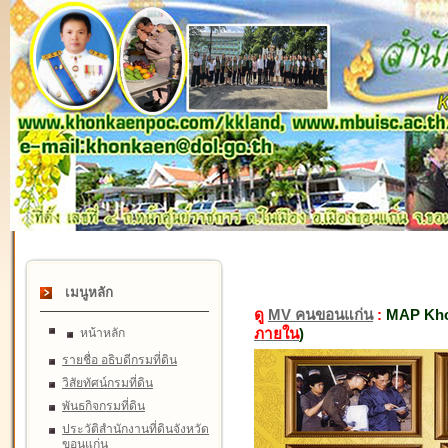
เมนูหลัก
ดู
MV คนขอนแก่น
:
MAP Kho
ภายใน
)
หน้าหลัก
รายชื่อ อธิบดีกรมที่ดิน
วิสัยทัศน์กรมที่ดิน
พันธกิจกรมที่ดิน
ประวัติสำนักงานที่ดินจังหวัด
ขอนแก่น