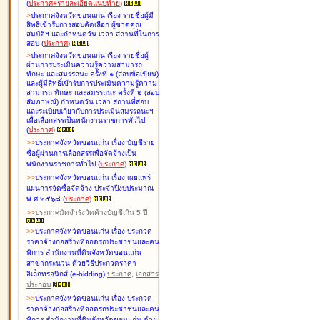
(
ประกาศ+รายละเอียดแนบท้าย
)
>
ประกาศจังหวัดขอนแก่น เรื่อง
รายชื่อผู้มี
สิทธิเข้ารับการสอบคัดเลือก ผู้ขาดคุณ
สมบัติฯ และกำหนดวัน เวลา สถานที่ในการ
สอบ
(
ประกาศ
)
>
ประกาศจังหวัดขอนแก่น เรื่อง
รายชื่อผู้
ผ่านการประเมินความรู้ความสามารถ
ทักษะ และสมรรถนะ ครั้งที่ ๑ (สอบข้อเขียน)
และผู้มีสิทธิ์เข้ารับการประเมินความรู้ความ
สามารถ ทักษะ และสมรรถนะ ครั้งที่ ๒ (สอบ
สัมภาษณ์) กำหนดวัน เวลา สถานที่สอบ
และระเบียบเกี่ยวกับการประเมินสมรรถนะฯ
เพื่อเลือกสรรเป็นพนักงานราชการทั่วไป
(
ประกาศ
)
>
>
ประกาศจังหวัดขอนแก่น เรื่อง
บัญชี
ราย
ชื่อผู้ผ่านการเลือกสรรเพื่อจัดจ้างเป็น
พนักงานราชการทั่วไป
(
ประกาศ
)
>
>
ประกาศจังหวัดขอนแก่น เรื่อง
เผยแพร่
แผนการจัดซื้อจัดจ้าง ประจำปีงบประมาณ
พ.ศ.๒๕๖๘
(
ประกาศ
)
>
>
ประกาศมัดจำรังวัดค้างบัญชีเกิน 5 ปี
>
>
ประกาศจังหวัดขอนแก่น เรื่อง ประกวด
ราคาจ้างก่อสร้างที่จอดรถประชาชนและคน
พิการ สำนักงานที่ดินจังหวัดขอนแก่น
สาขากระนวน ด้วยวิธีประกวดราคา
อิเล็กทรอนิกส์ (e-bidding)
ประกาศ
,
เอกสาร
ประกอบ
>
>
ประกาศจังหวัดขอนแก่น เรื่อง ประกวด
ราคาจ้างก่อสร้างที่จอดรถประชาชนและคน
พิการ สำนักงานที่ดินจังหวัดขอนแก่น ด้วย