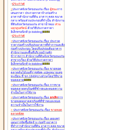
-
ประกาศ
>
ประกาศจังหวัดขอนแก่น เรื่อง
ผู้ชนะ
การ
เสนอราคา ประกวดราคาจ้างก่อสร้าง
อาคารสำนักงานที่ดิน อาคาร คสล.ขนาด
กลาง พร้อมส่วนประกอบที่จำเป็น สำนักงาน
ที่ดินจังหวัดขอนแก่น สาขาน้ำพอง
ส่วน
แยกอุบลรัตน์
ด้วยวิธีประกวดราคา
อิเล็กทรอนิกส์ (e-bidding
)
-
ประกาศ
>
ประกาศจังหวัดขอนแก่น เรื่อง
ประกวด
ราคาก่อสร้างปรับปรุงอาคารที่ทำการและสิ่ง
ก่อสร้างประกอบ โดยปรับปรุง่อเติมอาคาร
สำนักงานและพื้นที่บริเวณบ้านพัก
ข้าราชการ สำนักงานที่ดินจังหวัดขอนแก่น
สาขาภูเวียง ด้วยวิธีประกวดราคา
อิเล็กทรอนิกส์ (e-bidding
)
>
ประกาศจังหวัดขอนแก่น เรื่อง
ขายทอด
ตลาดต้นไม้บนที่ราชพัสดุ แปลงหมายเลข
ทะเบียน ที่ ขก.1849(บางส่วน)โดยวิธีขาย
ทอดตลาด
>
ประกาศจังหวัดขอนแก่น เรื่อง
การขาย
ทอดตลาดครุภัณฑ์ที่ชำรุดและหมดความ
จำเป็นในการใช้งาน
>
ประกาศจังหวัดขอนแก่น เรื่อง
ยกเลิก
การ
ขายทอดตลาดครุภัณฑ์ที่ชำรุดและหมด
ความจำเป็นในการใช้งาน
>
ประกาศจังหวัดขอนแก่น เรื่อง
ขายทอด
ตลาด
พัสดุ
>
ประกาศจังหวัดขอนแก่น เรื่อง
เผยแพร่
แผนการจัดซื้อจัดจ้าง ก่อสร้างอาคาร
ที่ทำการสำนักงานที่ดิน อาคาร คสล.ขนาด
กลาง พร้อมส่วนประกอบที่จำเป็น สำนักงาน