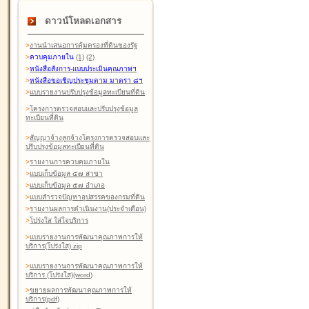
ดาวน์โหลดเอกสาร
>
งานนำเสนอการคุ้มครองที่ดินของรัฐ
>
ควบคุมภายใน
(1)
(2)
>
หนังสือสังการ-แบบประเมินคุณภาพฯ
>
หนังสือขอเชิญประชุมตาม มาตรา ๘ฯ
>
แบบรายงานปรับปรุงข้อมูลทะเบียนที่ดิน
>
โครงการตรวจสอบและปรับปรุงข้อมูล
ทะเบียนที่ดิน
>
สัญญาจ้างลูกจ้างโครงการตรวจสอบและ
ปรับปรุงข้อมูลทะเบียนที่ดิน
>
รายงานการควบคุมภายใน
>
แบบเก็บข้อมูล ๕๗ สาขา
>
แบบเก็บข้อมูล ๕๗ อำเภอ
>
แบบสำรวจปัญหาอุปสรรคของกรมที่ดิน
>
รายงานผลการดำเนินงาน(ประจำเดือน)
>
โปร่งใส ใส่ใจบริการ
>
แบบรายงานการพัฒนาคุณภาพการให้
บริการ(โปร่งใส).zip
>
แบบรายงานการพัฒนาคุณภาพการให้
บริการ (โปร่งใส)(word
)
>
ขยายผลการพัฒนาคุณภาพการให้
บริการ(pdf)