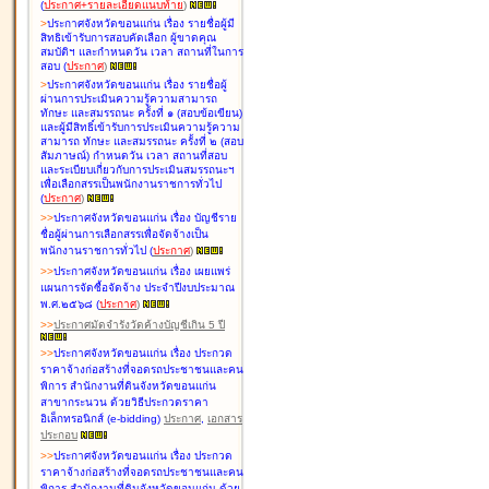
(
ประกาศ+รายละเอียดแนบท้าย
)
>
ประกาศจังหวัดขอนแก่น เรื่อง
รายชื่อผู้มี
สิทธิเข้ารับการสอบคัดเลือก ผู้ขาดคุณ
สมบัติฯ และกำหนดวัน เวลา สถานที่ในการ
สอบ
(
ประกาศ
)
>
ประกาศจังหวัดขอนแก่น เรื่อง
รายชื่อผู้
ผ่านการประเมินความรู้ความสามารถ
ทักษะ และสมรรถนะ ครั้งที่ ๑ (สอบข้อเขียน)
และผู้มีสิทธิ์เข้ารับการประเมินความรู้ความ
สามารถ ทักษะ และสมรรถนะ ครั้งที่ ๒ (สอบ
สัมภาษณ์) กำหนดวัน เวลา สถานที่สอบ
และระเบียบเกี่ยวกับการประเมินสมรรถนะฯ
เพื่อเลือกสรรเป็นพนักงานราชการทั่วไป
(
ประกาศ
)
>
>
ประกาศจังหวัดขอนแก่น เรื่อง
บัญชี
ราย
ชื่อผู้ผ่านการเลือกสรรเพื่อจัดจ้างเป็น
พนักงานราชการทั่วไป
(
ประกาศ
)
>
>
ประกาศจังหวัดขอนแก่น เรื่อง
เผยแพร่
แผนการจัดซื้อจัดจ้าง ประจำปีงบประมาณ
พ.ศ.๒๕๖๘
(
ประกาศ
)
>
>
ประกาศมัดจำรังวัดค้างบัญชีเกิน 5 ปี
>
>
ประกาศจังหวัดขอนแก่น เรื่อง ประกวด
ราคาจ้างก่อสร้างที่จอดรถประชาชนและคน
พิการ สำนักงานที่ดินจังหวัดขอนแก่น
สาขากระนวน ด้วยวิธีประกวดราคา
อิเล็กทรอนิกส์ (e-bidding)
ประกาศ
,
เอกสาร
ประกอบ
>
>
ประกาศจังหวัดขอนแก่น เรื่อง ประกวด
ราคาจ้างก่อสร้างที่จอดรถประชาชนและคน
พิการ สำนักงานที่ดินจังหวัดขอนแก่น ด้วย