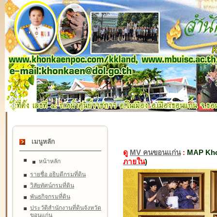
เมนูหลัก
ดู
MV คนขอนแก่น
:
MAP Kho
ภายใน
)
หน้าหลัก
รายชื่อ อธิบดีกรมที่ดิน
วิสัยทัศน์กรมที่ดิน
พันธกิจกรมที่ดิน
ประวัติสำนักงานที่ดินจังหวัด
ขอนแก่น