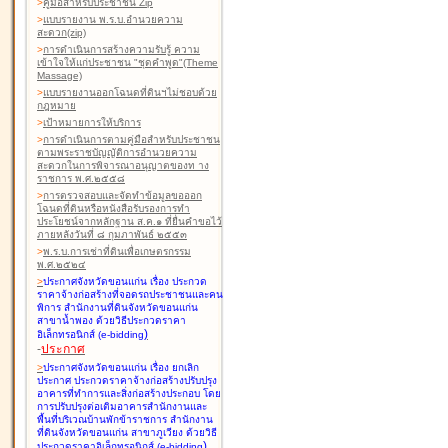
>
คู่มือสำหรับประชาชน Zip
>
แบบรายงาน พ.ร.บ.อำนวยความ
สะดวก(zip)
>
การดำเนินการสร้างความรับรู้ ความ
เข้าใจให้แก่ประชาชน "ชุดคำพูด"(Theme
Massage)
>
แบบรายงานออกโฉนดที่ดินฯไม่ชอบด้วย
กฎหมาย
>
เป้าหมายการให้บริการ
>
การดำเนินการตามคู่มือสำหรับประชาชน
ตามพระราชบัญญัติการอำนวยความ
สะดวกในการพิจารณาอนุญาตของท าง
ราชการ พ.ศ.๒๕๕๘
>
การตรวจสอบและจัดทำข้อมูลขอออก
โฉนดที่ดินหรือหนังสือรับรองการทำ
ประโยชน์จากหลักฐาน ส.ค.๑ ที่ยื่นคำขอไว้
ภายหลังวันที่ ๘ กุมภาพันธ์ ๒๕๕๓
>
พ.ร.บ.การเช่าที่ดินเพื่อเกษตรกรรม
พ.ศ.๒๕๒๔
>
ประกาศจังหวัดขอนแก่น เรื่อง ประกวด
ราคาจ้างก่อสร้างที่จอดรถประชาชนและคน
พิการ สำนักงานที่ดินจังหวัดขอนแก่น
สาขาน้ำพอง
ด้วยวิธีประกวดราคา
)
อิเล็กทรอนิกส์ (e-bidding
-
ประกาศ
>
ประกาศจังหวัดขอนแก่น เรื่อง ยกเลิก
ประกาศ ประกวดราคาจ้างก่อสร้างปรับปรุง
อาคารที่ทำการและสิ่งก่อสร้างประกอบ โดย
การปรับปรุงต่อเติมอาคารสำนักงานและ
พื้นที่บริเวณบ้านพักข้าราชการ สำนักงาน
ที่ดินจังหวัดขอนแก่น สาขาภูเวียง
ด้วยวิธี
)
ประกวดราคาอิเล็กทรอนิกส์ (e-bidding