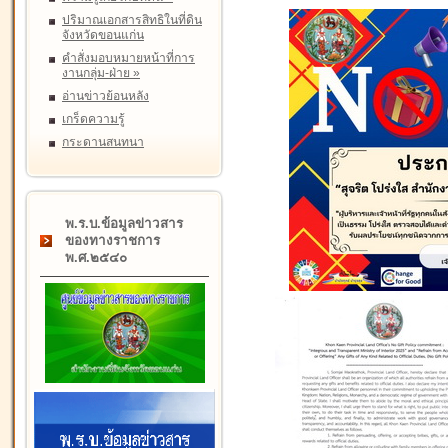
ปริมาณเอกสารสิทธิในที่ดิน
จังหวัดขอนแก่น
คำสั่งมอบหมายหน้าที่การ
งานกลุ่ม-ฝ่าย
»
อ่านข่าวย้อนหลัง
เกร็ดความรู้
กระดานสนทนา
พ.ร.บ.ข้อมูลข่าวสาร
ของทางราชการ
พ.ศ.๒๕๔๐