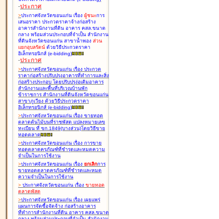
-
ประกาศ
>
ประกาศจังหวัดขอนแก่น เรื่อง
ผู้ชนะ
การ
เสนอราคา ประกวดราคาจ้างก่อสร้าง
อาคารสำนักงานที่ดิน อาคาร คสล.ขนาด
กลาง พร้อมส่วนประกอบที่จำเป็น สำนักงาน
ที่ดินจังหวัดขอนแก่น สาขาน้ำพอง
ส่วน
แยกอุบลรัตน์
ด้วยวิธีประกวดราคา
อิเล็กทรอนิกส์ (e-bidding
)
-
ประกาศ
>
ประกาศจังหวัดขอนแก่น เรื่อง
ประกวด
ราคาก่อสร้างปรับปรุงอาคารที่ทำการและสิ่ง
ก่อสร้างประกอบ โดยปรับปรุง่อเติมอาคาร
สำนักงานและพื้นที่บริเวณบ้านพัก
ข้าราชการ สำนักงานที่ดินจังหวัดขอนแก่น
สาขาภูเวียง ด้วยวิธีประกวดราคา
อิเล็กทรอนิกส์ (e-bidding
)
>
ประกาศจังหวัดขอนแก่น เรื่อง
ขายทอด
ตลาดต้นไม้บนที่ราชพัสดุ แปลงหมายเลข
ทะเบียน ที่ ขก.1849(บางส่วน)โดยวิธีขาย
ทอดตลาด
>
ประกาศจังหวัดขอนแก่น เรื่อง
การขาย
ทอดตลาดครุภัณฑ์ที่ชำรุดและหมดความ
จำเป็นในการใช้งาน
>
ประกาศจังหวัดขอนแก่น เรื่อง
ยกเลิก
การ
ขายทอดตลาดครุภัณฑ์ที่ชำรุดและหมด
ความจำเป็นในการใช้งาน
>
ประกาศจังหวัดขอนแก่น เรื่อง
ขายทอด
ตลาด
พัสดุ
>
ประกาศจังหวัดขอนแก่น เรื่อง
เผยแพร่
แผนการจัดซื้อจัดจ้าง ก่อสร้างอาคาร
ที่ทำการสำนักงานที่ดิน อาคาร คสล.ขนาด
กลาง พร้อมส่วนประกอบที่จำเป็น สำนักงาน