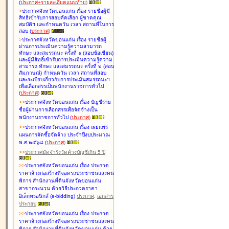
(
ประกาศ+รายละเอียดแนบท้าย
)
>
ประกาศจังหวัดขอนแก่น เรื่อง
รายชื่อผู้มี
สิทธิเข้ารับการสอบคัดเลือก ผู้ขาดคุณ
สมบัติฯ และกำหนดวัน เวลา สถานที่ในการ
สอบ
(
ประกาศ
)
>
ประกาศจังหวัดขอนแก่น เรื่อง
รายชื่อผู้
ผ่านการประเมินความรู้ความสามารถ
ทักษะ และสมรรถนะ ครั้งที่ ๑ (สอบข้อเขียน)
และผู้มีสิทธิ์เข้ารับการประเมินความรู้ความ
สามารถ ทักษะ และสมรรถนะ ครั้งที่ ๒ (สอบ
สัมภาษณ์) กำหนดวัน เวลา สถานที่สอบ
และระเบียบเกี่ยวกับการประเมินสมรรถนะฯ
เพื่อเลือกสรรเป็นพนักงานราชการทั่วไป
(
ประกาศ
)
>
>
ประกาศจังหวัดขอนแก่น เรื่อง
บัญชี
ราย
ชื่อผู้ผ่านการเลือกสรรเพื่อจัดจ้างเป็น
พนักงานราชการทั่วไป
(
ประกาศ
)
>
>
ประกาศจังหวัดขอนแก่น เรื่อง
เผยแพร่
แผนการจัดซื้อจัดจ้าง ประจำปีงบประมาณ
พ.ศ.๒๕๖๘
(
ประกาศ
)
>
>
ประกาศมัดจำรังวัดค้างบัญชีเกิน 5 ปี
>
>
ประกาศจังหวัดขอนแก่น เรื่อง ประกวด
ราคาจ้างก่อสร้างที่จอดรถประชาชนและคน
พิการ สำนักงานที่ดินจังหวัดขอนแก่น
สาขากระนวน ด้วยวิธีประกวดราคา
อิเล็กทรอนิกส์ (e-bidding)
ประกาศ
,
เอกสาร
ประกอบ
>
>
ประกาศจังหวัดขอนแก่น เรื่อง ประกวด
ราคาจ้างก่อสร้างที่จอดรถประชาชนและคน
พิการ สำนักงานที่ดินจังหวัดขอนแก่น ด้วย