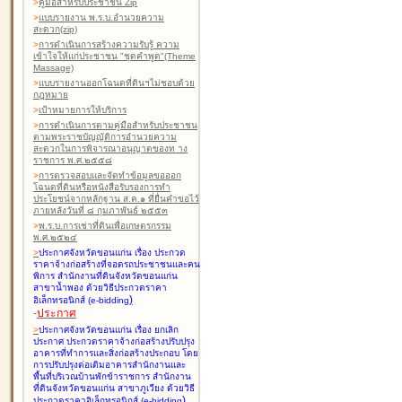
>
คู่มือสำหรับประชาชน Zip
>
แบบรายงาน พ.ร.บ.อำนวยความ
สะดวก(zip)
>
การดำเนินการสร้างความรับรู้ ความ
เข้าใจให้แก่ประชาชน "ชุดคำพูด"(Theme
Massage)
>
แบบรายงานออกโฉนดที่ดินฯไม่ชอบด้วย
กฎหมาย
>
เป้าหมายการให้บริการ
>
การดำเนินการตามคู่มือสำหรับประชาชน
ตามพระราชบัญญัติการอำนวยความ
สะดวกในการพิจารณาอนุญาตของท าง
ราชการ พ.ศ.๒๕๕๘
>
การตรวจสอบและจัดทำข้อมูลขอออก
โฉนดที่ดินหรือหนังสือรับรองการทำ
ประโยชน์จากหลักฐาน ส.ค.๑ ที่ยื่นคำขอไว้
ภายหลังวันที่ ๘ กุมภาพันธ์ ๒๕๕๓
>
พ.ร.บ.การเช่าที่ดินเพื่อเกษตรกรรม
พ.ศ.๒๕๒๔
>
ประกาศจังหวัดขอนแก่น เรื่อง ประกวด
ราคาจ้างก่อสร้างที่จอดรถประชาชนและคน
พิการ สำนักงานที่ดินจังหวัดขอนแก่น
สาขาน้ำพอง
ด้วยวิธีประกวดราคา
)
อิเล็กทรอนิกส์ (e-bidding
-
ประกาศ
>
ประกาศจังหวัดขอนแก่น เรื่อง ยกเลิก
ประกาศ ประกวดราคาจ้างก่อสร้างปรับปรุง
อาคารที่ทำการและสิ่งก่อสร้างประกอบ โดย
การปรับปรุงต่อเติมอาคารสำนักงานและ
พื้นที่บริเวณบ้านพักข้าราชการ สำนักงาน
ที่ดินจังหวัดขอนแก่น สาขาภูเวียง
ด้วยวิธี
)
ประกวดราคาอิเล็กทรอนิกส์ (e-bidding