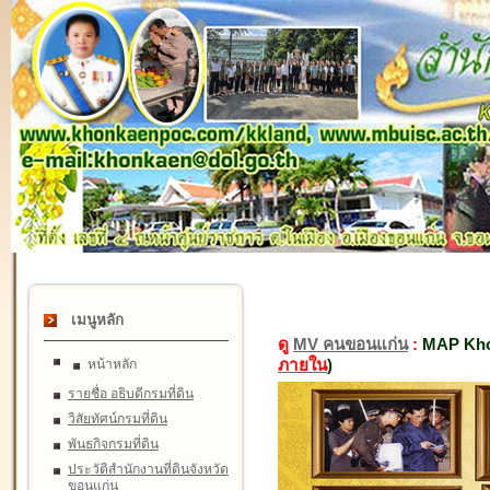
เมนูหลัก
ดู
MV คนขอนแก่น
:
MAP Kho
ภายใน
)
หน้าหลัก
รายชื่อ อธิบดีกรมที่ดิน
วิสัยทัศน์กรมที่ดิน
พันธกิจกรมที่ดิน
ประวัติสำนักงานที่ดินจังหวัด
ขอนแก่น