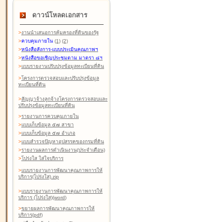
ดาวน์โหลดเอกสาร
>
งานนำเสนอการคุ้มครองที่ดินของรัฐ
>
ควบคุมภายใน
(1)
(2)
>
หนังสือสังการ-แบบประเมินคุณภาพฯ
>
หนังสือขอเชิญประชุมตาม มาตรา ๘ฯ
>
แบบรายงานปรับปรุงข้อมูลทะเบียนที่ดิน
>
โครงการตรวจสอบและปรับปรุงข้อมูล
ทะเบียนที่ดิน
>
สัญญาจ้างลูกจ้างโครงการตรวจสอบและ
ปรับปรุงข้อมูลทะเบียนที่ดิน
>
รายงานการควบคุมภายใน
>
แบบเก็บข้อมูล ๕๗ สาขา
>
แบบเก็บข้อมูล ๕๗ อำเภอ
>
แบบสำรวจปัญหาอุปสรรคของกรมที่ดิน
>
รายงานผลการดำเนินงาน(ประจำเดือน)
>
โปร่งใส ใส่ใจบริการ
>
แบบรายงานการพัฒนาคุณภาพการให้
บริการ(โปร่งใส).zip
>
แบบรายงานการพัฒนาคุณภาพการให้
บริการ (โปร่งใส)(word
)
>
ขยายผลการพัฒนาคุณภาพการให้
บริการ(pdf)