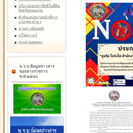
ปริมาณเอกสารสิทธิในที่ดิน
จังหวัดขอนแก่น
คำสั่งมอบหมายหน้าที่การ
งานกลุ่ม-ฝ่าย
»
อ่านข่าวย้อนหลัง
เกร็ดความรู้
กระดานสนทนา
พ.ร.บ.ข้อมูลข่าวสาร
ของทางราชการ
พ.ศ.๒๕๔๐