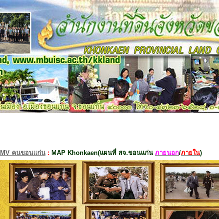
MV คนขอนแก่น
:
MAP Khonkaen(แผนที่ สจ.ขอนแก่น
ภายนอก
/
ภายใน
)