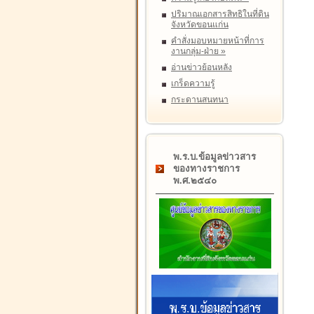
ปริมาณเอกสารสิทธิในที่ดิน
จังหวัดขอนแก่น
คำสั่งมอบหมายหน้าที่การ
งานกลุ่ม-ฝ่าย
»
อ่านข่าวย้อนหลัง
เกร็ดความรู้
กระดานสนทนา
พ.ร.บ.ข้อมูลข่าวสาร
ของทางราชการ
พ.ศ.๒๕๔๐