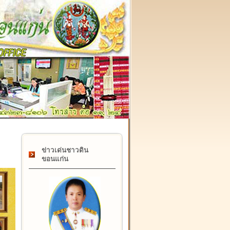
๑๗ กุมภาพันธ์ "วันคล้ายวันสถาปนากรมที่ดิน" ครบรอบ ๑๒๒ ปี
ข่าวเด่นชาวดิน
ขอนแก่น