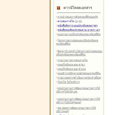
ดาวน์โหลดเอกสาร
>
งานนำเสนอการคุ้มครองที่ดินของรัฐ
>
ควบคุมภายใน
(1)
(2)
>
หนังสือสังการ-แบบประเมินคุณภาพฯ
>
หนังสือขอเชิญประชุมตาม มาตรา ๘ฯ
>
แบบรายงานปรับปรุงข้อมูลทะเบียนที่ดิน
>
โครงการตรวจสอบและปรับปรุงข้อมูล
ทะเบียนที่ดิน
>
สัญญาจ้างลูกจ้างโครงการตรวจสอบและ
ปรับปรุงข้อมูลทะเบียนที่ดิน
>
รายงานการควบคุมภายใน
>
แบบเก็บข้อมูล ๕๗ สาขา
>
แบบเก็บข้อมูล ๕๗ อำเภอ
>
แบบสำรวจปัญหาอุปสรรคของกรมที่ดิน
>
รายงานผลการดำเนินงาน(ประจำเดือน)
>
โปร่งใส ใส่ใจบริการ
>
แบบรายงานการพัฒนาคุณภาพการให้
บริการ(โปร่งใส).zip
>
แบบรายงานการพัฒนาคุณภาพการให้
บริการ (โปร่งใส)(word
)
>
ขยายผลการพัฒนาคุณภาพการให้
บริการ(pdf)