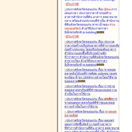
-
ประกาศ
>
ประกาศจังหวัดขอนแก่น เรื่อง
ผู้ชนะ
การ
เสนอราคา ประกวดราคาจ้างก่อสร้าง
อาคารสำนักงานที่ดิน อาคาร คสล.ขนาด
กลาง พร้อมส่วนประกอบที่จำเป็น สำนักงาน
ที่ดินจังหวัดขอนแก่น สาขาน้ำพอง
ส่วน
แยกอุบลรัตน์
ด้วยวิธีประกวดราคา
อิเล็กทรอนิกส์ (e-bidding
)
-
ประกาศ
>
ประกาศจังหวัดขอนแก่น เรื่อง
ประกวด
ราคาก่อสร้างปรับปรุงอาคารที่ทำการและสิ่ง
ก่อสร้างประกอบ โดยปรับปรุง่อเติมอาคาร
สำนักงานและพื้นที่บริเวณบ้านพัก
ข้าราชการ สำนักงานที่ดินจังหวัดขอนแก่น
สาขาภูเวียง ด้วยวิธีประกวดราคา
อิเล็กทรอนิกส์ (e-bidding
)
>
ประกาศจังหวัดขอนแก่น เรื่อง
ขายทอด
ตลาดต้นไม้บนที่ราชพัสดุ แปลงหมายเลข
ทะเบียน ที่ ขก.1849(บางส่วน)โดยวิธีขาย
ทอดตลาด
>
ประกาศจังหวัดขอนแก่น เรื่อง
การขาย
ทอดตลาดครุภัณฑ์ที่ชำรุดและหมดความ
จำเป็นในการใช้งาน
>
ประกาศจังหวัดขอนแก่น เรื่อง
ยกเลิก
การ
ขายทอดตลาดครุภัณฑ์ที่ชำรุดและหมด
ความจำเป็นในการใช้งาน
>
ประกาศจังหวัดขอนแก่น เรื่อง
ขายทอด
ตลาด
พัสดุ
>
ประกาศจังหวัดขอนแก่น เรื่อง
เผยแพร่
แผนการจัดซื้อจัดจ้าง ก่อสร้างอาคาร
ที่ทำการสำนักงานที่ดิน อาคาร คสล.ขนาด
กลาง พร้อมส่วนประกอบที่จำเป็น สำนักงาน