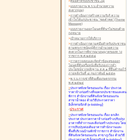
>
คู่มือสำหรับประชาชน Zip
>
แบบรายงาน พ.ร.บ.อำนวยความ
สะดวก(zip)
>
การดำเนินการสร้างความรับรู้ ความ
เข้าใจให้แก่ประชาชน "ชุดคำพูด"(Theme
Massage)
>
แบบรายงานออกโฉนดที่ดินฯไม่ชอบด้วย
กฎหมาย
>
เป้าหมายการให้บริการ
>
การดำเนินการตามคู่มือสำหรับประชาชน
ตามพระราชบัญญัติการอำนวยความ
สะดวกในการพิจารณาอนุญาตของท าง
ราชการ พ.ศ.๒๕๕๘
>
การตรวจสอบและจัดทำข้อมูลขอออก
โฉนดที่ดินหรือหนังสือรับรองการทำ
ประโยชน์จากหลักฐาน ส.ค.๑ ที่ยื่นคำขอไว้
ภายหลังวันที่ ๘ กุมภาพันธ์ ๒๕๕๓
>
พ.ร.บ.การเช่าที่ดินเพื่อเกษตรกรรม
พ.ศ.๒๕๒๔
>
ประกาศจังหวัดขอนแก่น เรื่อง ประกวด
ราคาจ้างก่อสร้างที่จอดรถประชาชนและคน
พิการ สำนักงานที่ดินจังหวัดขอนแก่น
สาขาน้ำพอง
ด้วยวิธีประกวดราคา
)
อิเล็กทรอนิกส์ (e-bidding
-
ประกาศ
>
ประกาศจังหวัดขอนแก่น เรื่อง ยกเลิก
ประกาศ ประกวดราคาจ้างก่อสร้างปรับปรุง
อาคารที่ทำการและสิ่งก่อสร้างประกอบ โดย
การปรับปรุงต่อเติมอาคารสำนักงานและ
พื้นที่บริเวณบ้านพักข้าราชการ สำนักงาน
ที่ดินจังหวัดขอนแก่น สาขาภูเวียง
ด้วยวิธี
)
ประกวดราคาอิเล็กทรอนิกส์ (e-bidding