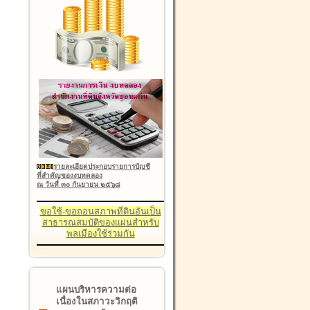
รายละเอียดประกอบรายการบัญชี
ที่สำคัญของงบทดลอง
ณ วันที่ ๓๐ กันยายน ๒๕๖๘
ขอใช้-ขอถอนสภาพที่ดินอันเป็น
สาธารณสมบัติของแผ่นสำหรับ
พลเมืองใช้ร่วมกัน
แผนบริหารความต่อ
เนื่องในสภาวะวิกฤติ