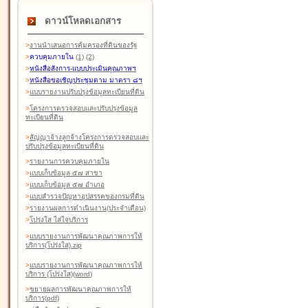
ดาวน์โหลดเอกสาร
>
งานนำเสนอการคุ้มครองที่ดินของรัฐ
>
ควบคุมภายใน
(1)
(2)
>
หนังสือสังการ-แบบประเมินคุณภาพฯ
>
หนังสือขอเชิญประชุมตาม มาตรา ๘ฯ
>
แบบรายงานปรับปรุงข้อมูลทะเบียนที่ดิน
>
โครงการตรวจสอบและปรับปรุงข้อมูล
ทะเบียนที่ดิน
>
สัญญาจ้างลูกจ้างโครงการตรวจสอบและ
ปรับปรุงข้อมูลทะเบียนที่ดิน
>
รายงานการควบคุมภายใน
>
แบบเก็บข้อมูล ๕๗ สาขา
>
แบบเก็บข้อมูล ๕๗ อำเภอ
>
แบบสำรวจปัญหาอุปสรรคของกรมที่ดิน
>
รายงานผลการดำเนินงาน(ประจำเดือน)
>
โปร่งใส ใส่ใจบริการ
>
แบบรายงานการพัฒนาคุณภาพการให้
บริการ(โปร่งใส).zip
>
แบบรายงานการพัฒนาคุณภาพการให้
บริการ (โปร่งใส)(word
)
>
ขยายผลการพัฒนาคุณภาพการให้
บริการ(pdf)