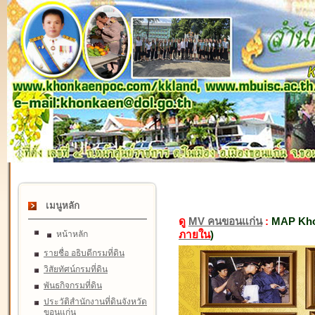
เมนูหลัก
ดู
MV คนขอนแก่น
:
MAP Kho
ภายใน
)
หน้าหลัก
รายชื่อ อธิบดีกรมที่ดิน
วิสัยทัศน์กรมที่ดิน
พันธกิจกรมที่ดิน
ประวัติสำนักงานที่ดินจังหวัด
ขอนแก่น