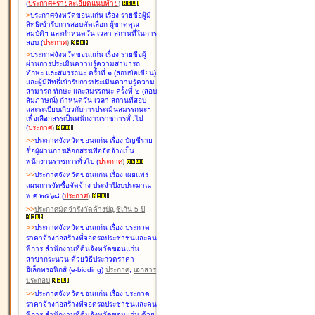
(
ประกาศ+รายละเอียดแนบท้าย
)
>
ประกาศจังหวัดขอนแก่น เรื่อง
รายชื่อผู้มี
สิทธิเข้ารับการสอบคัดเลือก ผู้ขาดคุณ
สมบัติฯ และกำหนดวัน เวลา สถานที่ในการ
สอบ
(
ประกาศ
)
>
ประกาศจังหวัดขอนแก่น เรื่อง
รายชื่อผู้
ผ่านการประเมินความรู้ความสามารถ
ทักษะ และสมรรถนะ ครั้งที่ ๑ (สอบข้อเขียน)
และผู้มีสิทธิ์เข้ารับการประเมินความรู้ความ
สามารถ ทักษะ และสมรรถนะ ครั้งที่ ๒ (สอบ
สัมภาษณ์) กำหนดวัน เวลา สถานที่สอบ
และระเบียบเกี่ยวกับการประเมินสมรรถนะฯ
เพื่อเลือกสรรเป็นพนักงานราชการทั่วไป
(
ประกาศ
)
>
>
ประกาศจังหวัดขอนแก่น เรื่อง
บัญชี
ราย
ชื่อผู้ผ่านการเลือกสรรเพื่อจัดจ้างเป็น
พนักงานราชการทั่วไป
(
ประกาศ
)
>
>
ประกาศจังหวัดขอนแก่น เรื่อง
เผยแพร่
แผนการจัดซื้อจัดจ้าง ประจำปีงบประมาณ
พ.ศ.๒๕๖๘
(
ประกาศ
)
>
>
ประกาศมัดจำรังวัดค้างบัญชีเกิน 5 ปี
>
>
ประกาศจังหวัดขอนแก่น เรื่อง ประกวด
ราคาจ้างก่อสร้างที่จอดรถประชาชนและคน
พิการ สำนักงานที่ดินจังหวัดขอนแก่น
สาขากระนวน ด้วยวิธีประกวดราคา
อิเล็กทรอนิกส์ (e-bidding)
ประกาศ
,
เอกสาร
ประกอบ
>
>
ประกาศจังหวัดขอนแก่น เรื่อง ประกวด
ราคาจ้างก่อสร้างที่จอดรถประชาชนและคน
พิการ สำนักงานที่ดินจังหวัดขอนแก่น ด้วย