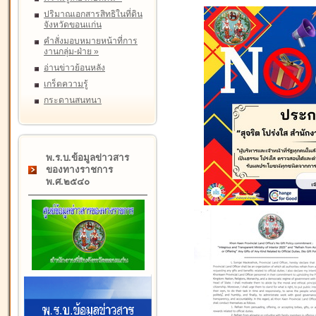
ปริมาณเอกสารสิทธิในที่ดิน
จังหวัดขอนแก่น
คำสั่งมอบหมายหน้าที่การ
งานกลุ่ม-ฝ่าย
»
อ่านข่าวย้อนหลัง
เกร็ดความรู้
กระดานสนทนา
พ.ร.บ.ข้อมูลข่าวสาร
ของทางราชการ
พ.ศ.๒๕๔๐