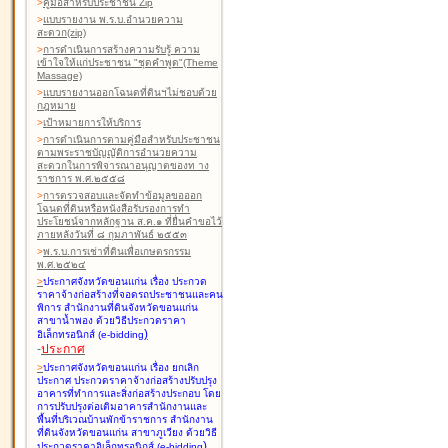
>
คู่มือสำหรับประชาชน Zip
>
แบบรายงาน พ.ร.บ.อำนวยความ
สะดวก(zip)
>
การดำเนินการสร้างความรับรู้ ความ
เข้าใจให้แก่ประชาชน "ชุดคำพูด"(Theme
Massage)
>
แบบรายงานออกโฉนดที่ดินฯไม่ชอบด้วย
กฎหมาย
>
เป้าหมายการให้บริการ
>
การดำเนินการตามคู่มือสำหรับประชาชน
ตามพระราชบัญญัติการอำนวยความ
สะดวกในการพิจารณาอนุญาตของท าง
ราชการ พ.ศ.๒๕๕๘
>
การตรวจสอบและจัดทำข้อมูลขอออก
โฉนดที่ดินหรือหนังสือรับรองการทำ
ประโยชน์จากหลักฐาน ส.ค.๑ ที่ยื่นคำขอไว้
ภายหลังวันที่ ๘ กุมภาพันธ์ ๒๕๕๓
>
พ.ร.บ.การเช่าที่ดินเพื่อเกษตรกรรม
พ.ศ.๒๕๒๔
>
ประกาศจังหวัดขอนแก่น เรื่อง ประกวด
ราคาจ้างก่อสร้างที่จอดรถประชาชนและคน
พิการ สำนักงานที่ดินจังหวัดขอนแก่น
สาขาน้ำพอง
ด้วยวิธีประกวดราคา
)
อิเล็กทรอนิกส์ (e-bidding
-
ประกาศ
>
ประกาศจังหวัดขอนแก่น เรื่อง ยกเลิก
ประกาศ ประกวดราคาจ้างก่อสร้างปรับปรุง
อาคารที่ทำการและสิ่งก่อสร้างประกอบ โดย
การปรับปรุงต่อเติมอาคารสำนักงานและ
พื้นที่บริเวณบ้านพักข้าราชการ สำนักงาน
ที่ดินจังหวัดขอนแก่น สาขาภูเวียง
ด้วยวิธี
)
ประกวดราคาอิเล็กทรอนิกส์ (e-bidding