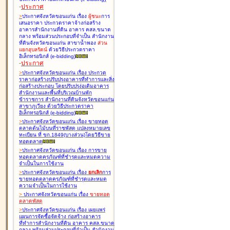
-
ประกาศ
>
ประกาศจังหวัดขอนแก่น เรื่อง
ผู้ชนะ
การ
เสนอราคา ประกวดราคาจ้างก่อสร้าง
อาคารสำนักงานที่ดิน อาคาร คสล.ขนาด
กลาง พร้อมส่วนประกอบที่จำเป็น สำนักงาน
ที่ดินจังหวัดขอนแก่น สาขาน้ำพอง
ส่วน
แยกอุบลรัตน์
ด้วยวิธีประกวดราคา
อิเล็กทรอนิกส์ (e-bidding
)
-
ประกาศ
>
ประกาศจังหวัดขอนแก่น เรื่อง
ประกวด
ราคาก่อสร้างปรับปรุงอาคารที่ทำการและสิ่ง
ก่อสร้างประกอบ โดยปรับปรุง่อเติมอาคาร
สำนักงานและพื้นที่บริเวณบ้านพัก
ข้าราชการ สำนักงานที่ดินจังหวัดขอนแก่น
สาขาภูเวียง ด้วยวิธีประกวดราคา
อิเล็กทรอนิกส์ (e-bidding
)
>
ประกาศจังหวัดขอนแก่น เรื่อง
ขายทอด
ตลาดต้นไม้บนที่ราชพัสดุ แปลงหมายเลข
ทะเบียน ที่ ขก.1849(บางส่วน)โดยวิธีขาย
ทอดตลาด
>
ประกาศจังหวัดขอนแก่น เรื่อง
การขาย
ทอดตลาดครุภัณฑ์ที่ชำรุดและหมดความ
จำเป็นในการใช้งาน
>
ประกาศจังหวัดขอนแก่น เรื่อง
ยกเลิก
การ
ขายทอดตลาดครุภัณฑ์ที่ชำรุดและหมด
ความจำเป็นในการใช้งาน
>
ประกาศจังหวัดขอนแก่น เรื่อง
ขายทอด
ตลาด
พัสดุ
>
ประกาศจังหวัดขอนแก่น เรื่อง
เผยแพร่
แผนการจัดซื้อจัดจ้าง ก่อสร้างอาคาร
ที่ทำการสำนักงานที่ดิน อาคาร คสล.ขนาด
กลาง พร้อมส่วนประกอบที่จำเป็น สำนักงาน