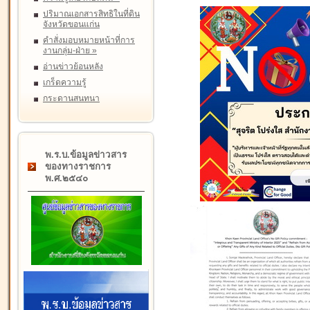
ปริมาณเอกสารสิทธิในที่ดิน
จังหวัดขอนแก่น
คำสั่งมอบหมายหน้าที่การ
งานกลุ่ม-ฝ่าย
»
อ่านข่าวย้อนหลัง
เกร็ดความรู้
กระดานสนทนา
พ.ร.บ.ข้อมูลข่าวสาร
ของทางราชการ
พ.ศ.๒๕๔๐