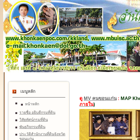
เมนูหลัก
ดู
MV คนขอนแก่น
:
MAP Kho
ภายใน
)
หน้าหลัก
รายชื่อ อธิบดีกรมที่ดิน
วิสัยทัศน์กรมที่ดิน
พันธกิจกรมที่ดิน
ประวัติสำนักงานที่ดินจังหวัด
ขอนแก่น