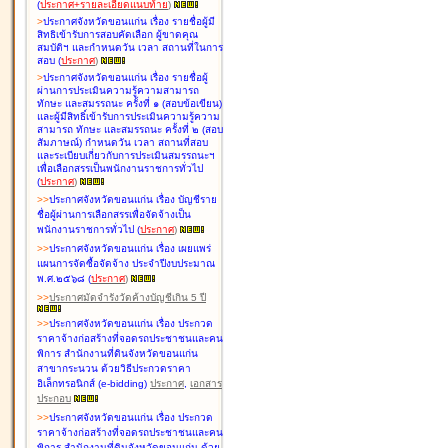
(
ประกาศ+รายละเอียดแนบท้าย
)
>
ประกาศจังหวัดขอนแก่น เรื่อง
รายชื่อผู้มี
สิทธิเข้ารับการสอบคัดเลือก ผู้ขาดคุณ
สมบัติฯ และกำหนดวัน เวลา สถานที่ในการ
สอบ
(
ประกาศ
)
>
ประกาศจังหวัดขอนแก่น เรื่อง
รายชื่อผู้
ผ่านการประเมินความรู้ความสามารถ
ทักษะ และสมรรถนะ ครั้งที่ ๑ (สอบข้อเขียน)
และผู้มีสิทธิ์เข้ารับการประเมินความรู้ความ
สามารถ ทักษะ และสมรรถนะ ครั้งที่ ๒ (สอบ
สัมภาษณ์) กำหนดวัน เวลา สถานที่สอบ
และระเบียบเกี่ยวกับการประเมินสมรรถนะฯ
เพื่อเลือกสรรเป็นพนักงานราชการทั่วไป
(
ประกาศ
)
>
>
ประกาศจังหวัดขอนแก่น เรื่อง
บัญชี
ราย
ชื่อผู้ผ่านการเลือกสรรเพื่อจัดจ้างเป็น
พนักงานราชการทั่วไป
(
ประกาศ
)
>
>
ประกาศจังหวัดขอนแก่น เรื่อง
เผยแพร่
แผนการจัดซื้อจัดจ้าง ประจำปีงบประมาณ
พ.ศ.๒๕๖๘
(
ประกาศ
)
>
>
ประกาศมัดจำรังวัดค้างบัญชีเกิน 5 ปี
>
>
ประกาศจังหวัดขอนแก่น เรื่อง ประกวด
ราคาจ้างก่อสร้างที่จอดรถประชาชนและคน
พิการ สำนักงานที่ดินจังหวัดขอนแก่น
สาขากระนวน ด้วยวิธีประกวดราคา
อิเล็กทรอนิกส์ (e-bidding)
ประกาศ
,
เอกสาร
ประกอบ
>
>
ประกาศจังหวัดขอนแก่น เรื่อง ประกวด
ราคาจ้างก่อสร้างที่จอดรถประชาชนและคน
พิการ สำนักงานที่ดินจังหวัดขอนแก่น ด้วย