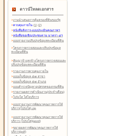
ดาวน์โหลดเอกสาร
>
งานนำเสนอการคุ้มครองที่ดินของรัฐ
>
ควบคุมภายใน
(1)
(2)
>
หนังสือสังการ-แบบประเมินคุณภาพฯ
>
หนังสือขอเชิญประชุมตาม มาตรา ๘ฯ
>
แบบรายงานปรับปรุงข้อมูลทะเบียนที่ดิน
>
โครงการตรวจสอบและปรับปรุงข้อมูล
ทะเบียนที่ดิน
>
สัญญาจ้างลูกจ้างโครงการตรวจสอบและ
ปรับปรุงข้อมูลทะเบียนที่ดิน
>
รายงานการควบคุมภายใน
>
แบบเก็บข้อมูล ๕๗ สาขา
>
แบบเก็บข้อมูล ๕๗ อำเภอ
>
แบบสำรวจปัญหาอุปสรรคของกรมที่ดิน
>
รายงานผลการดำเนินงาน(ประจำเดือน)
>
โปร่งใส ใส่ใจบริการ
>
แบบรายงานการพัฒนาคุณภาพการให้
บริการ(โปร่งใส).zip
>
แบบรายงานการพัฒนาคุณภาพการให้
บริการ (โปร่งใส)(word
)
>
ขยายผลการพัฒนาคุณภาพการให้
บริการ(pdf)