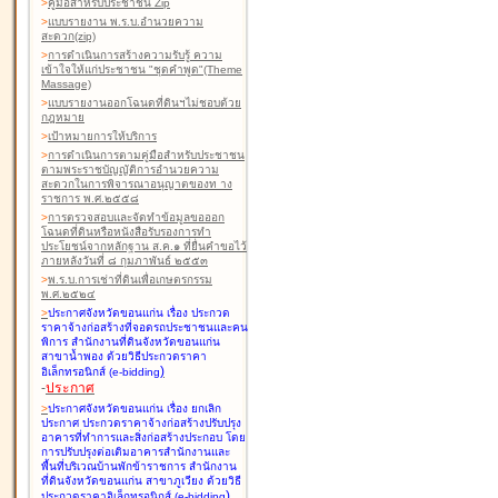
>
คู่มือสำหรับประชาชน Zip
>
แบบรายงาน พ.ร.บ.อำนวยความ
สะดวก(zip)
>
การดำเนินการสร้างความรับรู้ ความ
เข้าใจให้แก่ประชาชน "ชุดคำพูด"(Theme
Massage)
>
แบบรายงานออกโฉนดที่ดินฯไม่ชอบด้วย
กฎหมาย
>
เป้าหมายการให้บริการ
>
การดำเนินการตามคู่มือสำหรับประชาชน
ตามพระราชบัญญัติการอำนวยความ
สะดวกในการพิจารณาอนุญาตของท าง
ราชการ พ.ศ.๒๕๕๘
>
การตรวจสอบและจัดทำข้อมูลขอออก
โฉนดที่ดินหรือหนังสือรับรองการทำ
ประโยชน์จากหลักฐาน ส.ค.๑ ที่ยื่นคำขอไว้
ภายหลังวันที่ ๘ กุมภาพันธ์ ๒๕๕๓
>
พ.ร.บ.การเช่าที่ดินเพื่อเกษตรกรรม
พ.ศ.๒๕๒๔
>
ประกาศจังหวัดขอนแก่น เรื่อง ประกวด
ราคาจ้างก่อสร้างที่จอดรถประชาชนและคน
พิการ สำนักงานที่ดินจังหวัดขอนแก่น
สาขาน้ำพอง
ด้วยวิธีประกวดราคา
)
อิเล็กทรอนิกส์ (e-bidding
-
ประกาศ
>
ประกาศจังหวัดขอนแก่น เรื่อง ยกเลิก
ประกาศ ประกวดราคาจ้างก่อสร้างปรับปรุง
อาคารที่ทำการและสิ่งก่อสร้างประกอบ โดย
การปรับปรุงต่อเติมอาคารสำนักงานและ
พื้นที่บริเวณบ้านพักข้าราชการ สำนักงาน
ที่ดินจังหวัดขอนแก่น สาขาภูเวียง
ด้วยวิธี
)
ประกวดราคาอิเล็กทรอนิกส์ (e-bidding