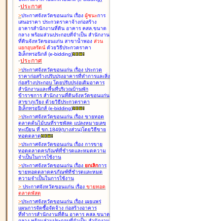
-
ประกาศ
>
ประกาศจังหวัดขอนแก่น เรื่อง
ผู้ชนะ
การ
เสนอราคา ประกวดราคาจ้างก่อสร้าง
อาคารสำนักงานที่ดิน อาคาร คสล.ขนาด
กลาง พร้อมส่วนประกอบที่จำเป็น สำนักงาน
ที่ดินจังหวัดขอนแก่น สาขาน้ำพอง
ส่วน
แยกอุบลรัตน์
ด้วยวิธีประกวดราคา
อิเล็กทรอนิกส์ (e-bidding
)
-
ประกาศ
>
ประกาศจังหวัดขอนแก่น เรื่อง
ประกวด
ราคาก่อสร้างปรับปรุงอาคารที่ทำการและสิ่ง
ก่อสร้างประกอบ โดยปรับปรุง่อเติมอาคาร
สำนักงานและพื้นที่บริเวณบ้านพัก
ข้าราชการ สำนักงานที่ดินจังหวัดขอนแก่น
สาขาภูเวียง ด้วยวิธีประกวดราคา
อิเล็กทรอนิกส์ (e-bidding
)
>
ประกาศจังหวัดขอนแก่น เรื่อง
ขายทอด
ตลาดต้นไม้บนที่ราชพัสดุ แปลงหมายเลข
ทะเบียน ที่ ขก.1849(บางส่วน)โดยวิธีขาย
ทอดตลาด
>
ประกาศจังหวัดขอนแก่น เรื่อง
การขาย
ทอดตลาดครุภัณฑ์ที่ชำรุดและหมดความ
จำเป็นในการใช้งาน
>
ประกาศจังหวัดขอนแก่น เรื่อง
ยกเลิก
การ
ขายทอดตลาดครุภัณฑ์ที่ชำรุดและหมด
ความจำเป็นในการใช้งาน
>
ประกาศจังหวัดขอนแก่น เรื่อง
ขายทอด
ตลาด
พัสดุ
>
ประกาศจังหวัดขอนแก่น เรื่อง
เผยแพร่
แผนการจัดซื้อจัดจ้าง ก่อสร้างอาคาร
ที่ทำการสำนักงานที่ดิน อาคาร คสล.ขนาด
กลาง พร้อมส่วนประกอบที่จำเป็น สำนักงาน