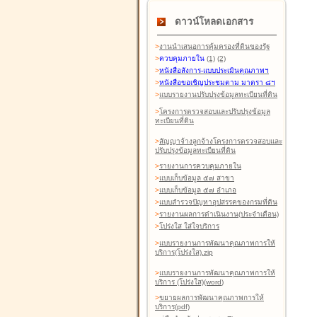
ดาวน์โหลดเอกสาร
>
งานนำเสนอการคุ้มครองที่ดินของรัฐ
>
ควบคุมภายใน
(1)
(2)
>
หนังสือสังการ-แบบประเมินคุณภาพฯ
>
หนังสือขอเชิญประชุมตาม มาตรา ๘ฯ
>
แบบรายงานปรับปรุงข้อมูลทะเบียนที่ดิน
>
โครงการตรวจสอบและปรับปรุงข้อมูล
ทะเบียนที่ดิน
>
สัญญาจ้างลูกจ้างโครงการตรวจสอบและ
ปรับปรุงข้อมูลทะเบียนที่ดิน
>
รายงานการควบคุมภายใน
>
แบบเก็บข้อมูล ๕๗ สาขา
>
แบบเก็บข้อมูล ๕๗ อำเภอ
>
แบบสำรวจปัญหาอุปสรรคของกรมที่ดิน
>
รายงานผลการดำเนินงาน(ประจำเดือน)
>
โปร่งใส ใส่ใจบริการ
>
แบบรายงานการพัฒนาคุณภาพการให้
บริการ(โปร่งใส).zip
>
แบบรายงานการพัฒนาคุณภาพการให้
บริการ (โปร่งใส)(word
)
>
ขยายผลการพัฒนาคุณภาพการให้
บริการ(pdf)