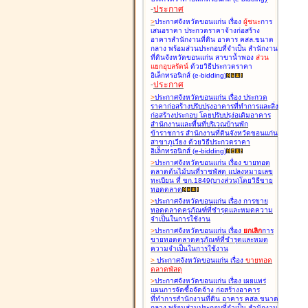
-
ประกาศ
>
ประกาศจังหวัดขอนแก่น เรื่อง
ผู้ชนะ
การ
เสนอราคา ประกวดราคาจ้างก่อสร้าง
อาคารสำนักงานที่ดิน อาคาร คสล.ขนาด
กลาง พร้อมส่วนประกอบที่จำเป็น สำนักงาน
ที่ดินจังหวัดขอนแก่น สาขาน้ำพอง
ส่วน
แยกอุบลรัตน์
ด้วยวิธีประกวดราคา
อิเล็กทรอนิกส์ (e-bidding
)
-
ประกาศ
>
ประกาศจังหวัดขอนแก่น เรื่อง
ประกวด
ราคาก่อสร้างปรับปรุงอาคารที่ทำการและสิ่ง
ก่อสร้างประกอบ โดยปรับปรุง่อเติมอาคาร
สำนักงานและพื้นที่บริเวณบ้านพัก
ข้าราชการ สำนักงานที่ดินจังหวัดขอนแก่น
สาขาภูเวียง ด้วยวิธีประกวดราคา
อิเล็กทรอนิกส์ (e-bidding
)
>
ประกาศจังหวัดขอนแก่น เรื่อง
ขายทอด
ตลาดต้นไม้บนที่ราชพัสดุ แปลงหมายเลข
ทะเบียน ที่ ขก.1849(บางส่วน)โดยวิธีขาย
ทอดตลาด
>
ประกาศจังหวัดขอนแก่น เรื่อง
การขาย
ทอดตลาดครุภัณฑ์ที่ชำรุดและหมดความ
จำเป็นในการใช้งาน
>
ประกาศจังหวัดขอนแก่น เรื่อง
ยกเลิก
การ
ขายทอดตลาดครุภัณฑ์ที่ชำรุดและหมด
ความจำเป็นในการใช้งาน
>
ประกาศจังหวัดขอนแก่น เรื่อง
ขายทอด
ตลาด
พัสดุ
>
ประกาศจังหวัดขอนแก่น เรื่อง
เผยแพร่
แผนการจัดซื้อจัดจ้าง ก่อสร้างอาคาร
ที่ทำการสำนักงานที่ดิน อาคาร คสล.ขนาด
กลาง พร้อมส่วนประกอบที่จำเป็น สำนักงาน