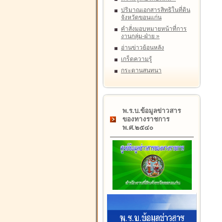
ปริมาณเอกสารสิทธิในที่ดิน
จังหวัดขอนแก่น
คำสั่งมอบหมายหน้าที่การ
งานกลุ่ม-ฝ่าย
»
อ่านข่าวย้อนหลัง
เกร็ดความรู้
กระดานสนทนา
พ.ร.บ.ข้อมูลข่าวสาร
ของทางราชการ
พ.ศ.๒๕๔๐