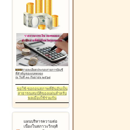
รายละเอียดประกอบรายการบัญชี
ที่สำคัญของงบทดลอง
ณ วันที่ ๓๐ กันยายน ๒๕๖๘
ขอใช้-ขอถอนสภาพที่ดินอันเป็น
สาธารณสมบัติของแผ่นสำหรับ
พลเมืองใช้ร่วมกัน
แผนบริหารความต่อ
เนื่องในสภาวะวิกฤติ