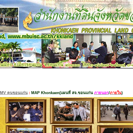
MV คนขอนแก่น
:
MAP Khonkaen(แผนที่ สจ.ขอนแก่น
ภายนอก
/
ภายใน
)