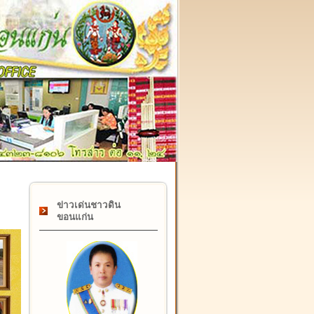
๑๗ กุมภาพันธ์ "วันคล้ายวันสถาปนากรมที่ดิน" ครบรอบ ๑๒๒ ปี
ข่าวเด่นชาวดิน
ขอนแก่น