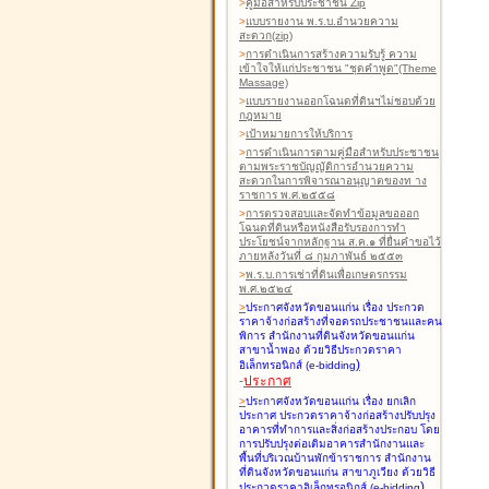
>
คู่มือสำหรับประชาชน Zip
>
แบบรายงาน พ.ร.บ.อำนวยความ
สะดวก(zip)
>
การดำเนินการสร้างความรับรู้ ความ
เข้าใจให้แก่ประชาชน "ชุดคำพูด"(Theme
Massage)
>
แบบรายงานออกโฉนดที่ดินฯไม่ชอบด้วย
กฎหมาย
>
เป้าหมายการให้บริการ
>
การดำเนินการตามคู่มือสำหรับประชาชน
ตามพระราชบัญญัติการอำนวยความ
สะดวกในการพิจารณาอนุญาตของท าง
ราชการ พ.ศ.๒๕๕๘
>
การตรวจสอบและจัดทำข้อมูลขอออก
โฉนดที่ดินหรือหนังสือรับรองการทำ
ประโยชน์จากหลักฐาน ส.ค.๑ ที่ยื่นคำขอไว้
ภายหลังวันที่ ๘ กุมภาพันธ์ ๒๕๕๓
>
พ.ร.บ.การเช่าที่ดินเพื่อเกษตรกรรม
พ.ศ.๒๕๒๔
>
ประกาศจังหวัดขอนแก่น เรื่อง ประกวด
ราคาจ้างก่อสร้างที่จอดรถประชาชนและคน
พิการ สำนักงานที่ดินจังหวัดขอนแก่น
สาขาน้ำพอง
ด้วยวิธีประกวดราคา
)
อิเล็กทรอนิกส์ (e-bidding
-
ประกาศ
>
ประกาศจังหวัดขอนแก่น เรื่อง ยกเลิก
ประกาศ ประกวดราคาจ้างก่อสร้างปรับปรุง
อาคารที่ทำการและสิ่งก่อสร้างประกอบ โดย
การปรับปรุงต่อเติมอาคารสำนักงานและ
พื้นที่บริเวณบ้านพักข้าราชการ สำนักงาน
ที่ดินจังหวัดขอนแก่น สาขาภูเวียง
ด้วยวิธี
)
ประกวดราคาอิเล็กทรอนิกส์ (e-bidding