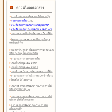
ดาวน์โหลดเอกสาร
>
งานนำเสนอการคุ้มครองที่ดินของรัฐ
>
ควบคุมภายใน
(1)
(2)
>
หนังสือสังการ-แบบประเมินคุณภาพฯ
>
หนังสือขอเชิญประชุมตาม มาตรา ๘ฯ
>
แบบรายงานปรับปรุงข้อมูลทะเบียนที่ดิน
>
โครงการตรวจสอบและปรับปรุงข้อมูล
ทะเบียนที่ดิน
>
สัญญาจ้างลูกจ้างโครงการตรวจสอบและ
ปรับปรุงข้อมูลทะเบียนที่ดิน
>
รายงานการควบคุมภายใน
>
แบบเก็บข้อมูล ๕๗ สาขา
>
แบบเก็บข้อมูล ๕๗ อำเภอ
>
แบบสำรวจปัญหาอุปสรรคของกรมที่ดิน
>
รายงานผลการดำเนินงาน(ประจำเดือน)
>
โปร่งใส ใส่ใจบริการ
>
แบบรายงานการพัฒนาคุณภาพการให้
บริการ(โปร่งใส).zip
>
แบบรายงานการพัฒนาคุณภาพการให้
บริการ (โปร่งใส)(word
)
>
ขยายผลการพัฒนาคุณภาพการให้
บริการ(pdf)