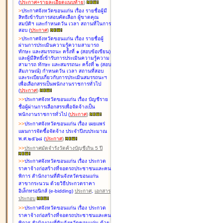
(
ประกาศ+รายละเอียดแนบท้าย
)
>
ประกาศจังหวัดขอนแก่น เรื่อง
รายชื่อผู้มี
สิทธิเข้ารับการสอบคัดเลือก ผู้ขาดคุณ
สมบัติฯ และกำหนดวัน เวลา สถานที่ในการ
สอบ
(
ประกาศ
)
>
ประกาศจังหวัดขอนแก่น เรื่อง
รายชื่อผู้
ผ่านการประเมินความรู้ความสามารถ
ทักษะ และสมรรถนะ ครั้งที่ ๑ (สอบข้อเขียน)
และผู้มีสิทธิ์เข้ารับการประเมินความรู้ความ
สามารถ ทักษะ และสมรรถนะ ครั้งที่ ๒ (สอบ
สัมภาษณ์) กำหนดวัน เวลา สถานที่สอบ
และระเบียบเกี่ยวกับการประเมินสมรรถนะฯ
เพื่อเลือกสรรเป็นพนักงานราชการทั่วไป
(
ประกาศ
)
>
>
ประกาศจังหวัดขอนแก่น เรื่อง
บัญชี
ราย
ชื่อผู้ผ่านการเลือกสรรเพื่อจัดจ้างเป็น
พนักงานราชการทั่วไป
(
ประกาศ
)
>
>
ประกาศจังหวัดขอนแก่น เรื่อง
เผยแพร่
แผนการจัดซื้อจัดจ้าง ประจำปีงบประมาณ
พ.ศ.๒๕๖๘
(
ประกาศ
)
>
>
ประกาศมัดจำรังวัดค้างบัญชีเกิน 5 ปี
>
>
ประกาศจังหวัดขอนแก่น เรื่อง ประกวด
ราคาจ้างก่อสร้างที่จอดรถประชาชนและคน
พิการ สำนักงานที่ดินจังหวัดขอนแก่น
สาขากระนวน ด้วยวิธีประกวดราคา
อิเล็กทรอนิกส์ (e-bidding)
ประกาศ
,
เอกสาร
ประกอบ
>
>
ประกาศจังหวัดขอนแก่น เรื่อง ประกวด
ราคาจ้างก่อสร้างที่จอดรถประชาชนและคน
พิการ สำนักงานที่ดินจังหวัดขอนแก่น ด้วย