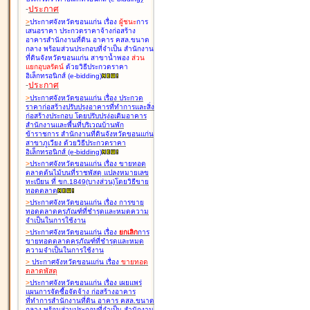
-
ประกาศ
>
ประกาศจังหวัดขอนแก่น เรื่อง
ผู้ชนะ
การ
เสนอราคา ประกวดราคาจ้างก่อสร้าง
อาคารสำนักงานที่ดิน อาคาร คสล.ขนาด
กลาง พร้อมส่วนประกอบที่จำเป็น สำนักงาน
ที่ดินจังหวัดขอนแก่น สาขาน้ำพอง
ส่วน
แยกอุบลรัตน์
ด้วยวิธีประกวดราคา
อิเล็กทรอนิกส์ (e-bidding
)
-
ประกาศ
>
ประกาศจังหวัดขอนแก่น เรื่อง
ประกวด
ราคาก่อสร้างปรับปรุงอาคารที่ทำการและสิ่ง
ก่อสร้างประกอบ โดยปรับปรุง่อเติมอาคาร
สำนักงานและพื้นที่บริเวณบ้านพัก
ข้าราชการ สำนักงานที่ดินจังหวัดขอนแก่น
สาขาภูเวียง ด้วยวิธีประกวดราคา
อิเล็กทรอนิกส์ (e-bidding
)
>
ประกาศจังหวัดขอนแก่น เรื่อง
ขายทอด
ตลาดต้นไม้บนที่ราชพัสดุ แปลงหมายเลข
ทะเบียน ที่ ขก.1849(บางส่วน)โดยวิธีขาย
ทอดตลาด
>
ประกาศจังหวัดขอนแก่น เรื่อง
การขาย
ทอดตลาดครุภัณฑ์ที่ชำรุดและหมดความ
จำเป็นในการใช้งาน
>
ประกาศจังหวัดขอนแก่น เรื่อง
ยกเลิก
การ
ขายทอดตลาดครุภัณฑ์ที่ชำรุดและหมด
ความจำเป็นในการใช้งาน
>
ประกาศจังหวัดขอนแก่น เรื่อง
ขายทอด
ตลาด
พัสดุ
>
ประกาศจังหวัดขอนแก่น เรื่อง
เผยแพร่
แผนการจัดซื้อจัดจ้าง ก่อสร้างอาคาร
ที่ทำการสำนักงานที่ดิน อาคาร คสล.ขนาด
กลาง พร้อมส่วนประกอบที่จำเป็น สำนักงาน