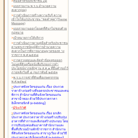
>
คู่มือสำหรับประชาชน Zip
>
แบบรายงาน พ.ร.บ.อำนวยความ
สะดวก(zip)
>
การดำเนินการสร้างความรับรู้ ความ
เข้าใจให้แก่ประชาชน "ชุดคำพูด"(Theme
Massage)
>
แบบรายงานออกโฉนดที่ดินฯไม่ชอบด้วย
กฎหมาย
>
เป้าหมายการให้บริการ
>
การดำเนินการตามคู่มือสำหรับประชาชน
ตามพระราชบัญญัติการอำนวยความ
สะดวกในการพิจารณาอนุญาตของท าง
ราชการ พ.ศ.๒๕๕๘
>
การตรวจสอบและจัดทำข้อมูลขอออก
โฉนดที่ดินหรือหนังสือรับรองการทำ
ประโยชน์จากหลักฐาน ส.ค.๑ ที่ยื่นคำขอไว้
ภายหลังวันที่ ๘ กุมภาพันธ์ ๒๕๕๓
>
พ.ร.บ.การเช่าที่ดินเพื่อเกษตรกรรม
พ.ศ.๒๕๒๔
>
ประกาศจังหวัดขอนแก่น เรื่อง ประกวด
ราคาจ้างก่อสร้างที่จอดรถประชาชนและคน
พิการ สำนักงานที่ดินจังหวัดขอนแก่น
สาขาน้ำพอง
ด้วยวิธีประกวดราคา
)
อิเล็กทรอนิกส์ (e-bidding
-
ประกาศ
>
ประกาศจังหวัดขอนแก่น เรื่อง ยกเลิก
ประกาศ ประกวดราคาจ้างก่อสร้างปรับปรุง
อาคารที่ทำการและสิ่งก่อสร้างประกอบ โดย
การปรับปรุงต่อเติมอาคารสำนักงานและ
พื้นที่บริเวณบ้านพักข้าราชการ สำนักงาน
ที่ดินจังหวัดขอนแก่น สาขาภูเวียง
ด้วยวิธี
)
ประกวดราคาอิเล็กทรอนิกส์ (e-bidding