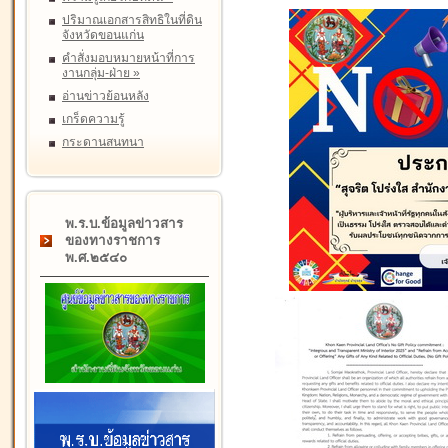
ปริมาณเอกสารสิทธิในที่ดิน
จังหวัดขอนแก่น
คำสั่งมอบหมายหน้าที่การ
งานกลุ่ม-ฝ่าย
»
อ่านข่าวย้อนหลัง
เกร็ดความรู้
กระดานสนทนา
พ.ร.บ.ข้อมูลข่าวสาร
ของทางราชการ
พ.ศ.๒๕๔๐