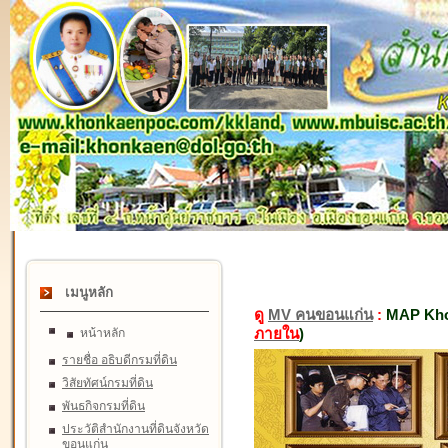
เมนูหลัก
ดู
MV คนขอนแก่น
:
MAP Kho
ภายใน
)
หน้าหลัก
รายชื่อ อธิบดีกรมที่ดิน
วิสัยทัศน์กรมที่ดิน
พันธกิจกรมที่ดิน
ประวัติสำนักงานที่ดินจังหวัด
ขอนแก่น