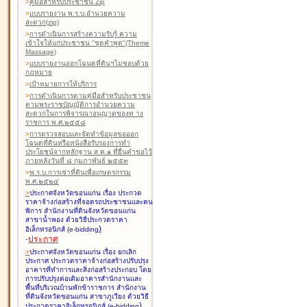
>
คู่มือสำหรับประชาชน Zip
>
แบบรายงาน พ.ร.บ.อำนวยความ
สะดวก(zip)
>
การดำเนินการสร้างความรับรู้ ความ
เข้าใจให้แก่ประชาชน "ชุดคำพูด"(Theme
Massage)
>
แบบรายงานออกโฉนดที่ดินฯไม่ชอบด้วย
กฎหมาย
>
เป้าหมายการให้บริการ
>
การดำเนินการตามคู่มือสำหรับประชาชน
ตามพระราชบัญญัติการอำนวยความ
สะดวกในการพิจารณาอนุญาตของท าง
ราชการ พ.ศ.๒๕๕๘
>
การตรวจสอบและจัดทำข้อมูลขอออก
โฉนดที่ดินหรือหนังสือรับรองการทำ
ประโยชน์จากหลักฐาน ส.ค.๑ ที่ยื่นคำขอไว้
ภายหลังวันที่ ๘ กุมภาพันธ์ ๒๕๕๓
>
พ.ร.บ.การเช่าที่ดินเพื่อเกษตรกรรม
พ.ศ.๒๕๒๔
>
ประกาศจังหวัดขอนแก่น เรื่อง ประกวด
ราคาจ้างก่อสร้างที่จอดรถประชาชนและคน
พิการ สำนักงานที่ดินจังหวัดขอนแก่น
สาขาน้ำพอง
ด้วยวิธีประกวดราคา
)
อิเล็กทรอนิกส์ (e-bidding
-
ประกาศ
>
ประกาศจังหวัดขอนแก่น เรื่อง ยกเลิก
ประกาศ ประกวดราคาจ้างก่อสร้างปรับปรุง
อาคารที่ทำการและสิ่งก่อสร้างประกอบ โดย
การปรับปรุงต่อเติมอาคารสำนักงานและ
พื้นที่บริเวณบ้านพักข้าราชการ สำนักงาน
ที่ดินจังหวัดขอนแก่น สาขาภูเวียง
ด้วยวิธี
)
ประกวดราคาอิเล็กทรอนิกส์ (e-bidding