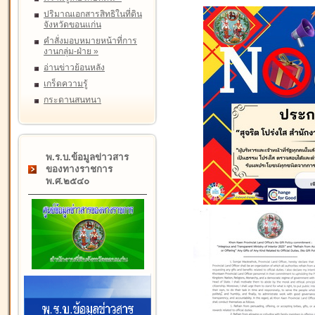
ปริมาณเอกสารสิทธิในที่ดิน
จังหวัดขอนแก่น
คำสั่งมอบหมายหน้าที่การ
งานกลุ่ม-ฝ่าย
»
อ่านข่าวย้อนหลัง
เกร็ดความรู้
กระดานสนทนา
พ.ร.บ.ข้อมูลข่าวสาร
ของทางราชการ
พ.ศ.๒๕๔๐