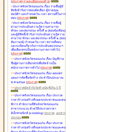
(
ประกาศ+รายละเอียดแนบท้าย
)
>
ประกาศจังหวัดขอนแก่น เรื่อง
รายชื่อผู้มี
สิทธิเข้ารับการสอบคัดเลือก ผู้ขาดคุณ
สมบัติฯ และกำหนดวัน เวลา สถานที่ในการ
สอบ
(
ประกาศ
)
>
ประกาศจังหวัดขอนแก่น เรื่อง
รายชื่อผู้
ผ่านการประเมินความรู้ความสามารถ
ทักษะ และสมรรถนะ ครั้งที่ ๑ (สอบข้อเขียน)
และผู้มีสิทธิ์เข้ารับการประเมินความรู้ความ
สามารถ ทักษะ และสมรรถนะ ครั้งที่ ๒ (สอบ
สัมภาษณ์) กำหนดวัน เวลา สถานที่สอบ
และระเบียบเกี่ยวกับการประเมินสมรรถนะฯ
เพื่อเลือกสรรเป็นพนักงานราชการทั่วไป
(
ประกาศ
)
>
>
ประกาศจังหวัดขอนแก่น เรื่อง
บัญชี
ราย
ชื่อผู้ผ่านการเลือกสรรเพื่อจัดจ้างเป็น
พนักงานราชการทั่วไป
(
ประกาศ
)
>
>
ประกาศจังหวัดขอนแก่น เรื่อง
เผยแพร่
แผนการจัดซื้อจัดจ้าง ประจำปีงบประมาณ
พ.ศ.๒๕๖๘
(
ประกาศ
)
>
>
ประกาศมัดจำรังวัดค้างบัญชีเกิน 5 ปี
>
>
ประกาศจังหวัดขอนแก่น เรื่อง ประกวด
ราคาจ้างก่อสร้างที่จอดรถประชาชนและคน
พิการ สำนักงานที่ดินจังหวัดขอนแก่น
สาขากระนวน ด้วยวิธีประกวดราคา
อิเล็กทรอนิกส์ (e-bidding)
ประกาศ
,
เอกสาร
ประกอบ
>
>
ประกาศจังหวัดขอนแก่น เรื่อง ประกวด
ราคาจ้างก่อสร้างที่จอดรถประชาชนและคน
พิการ สำนักงานที่ดินจังหวัดขอนแก่น ด้วย