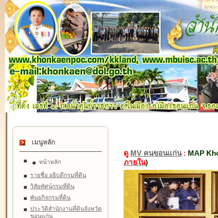
เมนูหลัก
ดู
MV คนขอนแก่น
:
MAP Kho
ภายใน
)
หน้าหลัก
รายชื่อ อธิบดีกรมที่ดิน
วิสัยทัศน์กรมที่ดิน
พันธกิจกรมที่ดิน
ประวัติสำนักงานที่ดินจังหวัด
ขอนแก่น