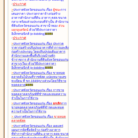
-
ประกาศ
>
ประกาศจังหวัดขอนแก่น เรื่อง
ผู้ชนะ
การ
เสนอราคา ประกวดราคาจ้างก่อสร้าง
อาคารสำนักงานที่ดิน อาคาร คสล.ขนาด
กลาง พร้อมส่วนประกอบที่จำเป็น สำนักงาน
ที่ดินจังหวัดขอนแก่น สาขาน้ำพอง
ส่วน
แยกอุบลรัตน์
ด้วยวิธีประกวดราคา
อิเล็กทรอนิกส์ (e-bidding
)
-
ประกาศ
>
ประกาศจังหวัดขอนแก่น เรื่อง
ประกวด
ราคาก่อสร้างปรับปรุงอาคารที่ทำการและสิ่ง
ก่อสร้างประกอบ โดยปรับปรุง่อเติมอาคาร
สำนักงานและพื้นที่บริเวณบ้านพัก
ข้าราชการ สำนักงานที่ดินจังหวัดขอนแก่น
สาขาภูเวียง ด้วยวิธีประกวดราคา
อิเล็กทรอนิกส์ (e-bidding
)
>
ประกาศจังหวัดขอนแก่น เรื่อง
ขายทอด
ตลาดต้นไม้บนที่ราชพัสดุ แปลงหมายเลข
ทะเบียน ที่ ขก.1849(บางส่วน)โดยวิธีขาย
ทอดตลาด
>
ประกาศจังหวัดขอนแก่น เรื่อง
การขาย
ทอดตลาดครุภัณฑ์ที่ชำรุดและหมดความ
จำเป็นในการใช้งาน
>
ประกาศจังหวัดขอนแก่น เรื่อง
ยกเลิก
การ
ขายทอดตลาดครุภัณฑ์ที่ชำรุดและหมด
ความจำเป็นในการใช้งาน
>
ประกาศจังหวัดขอนแก่น เรื่อง
ขายทอด
ตลาด
พัสดุ
>
ประกาศจังหวัดขอนแก่น เรื่อง
เผยแพร่
แผนการจัดซื้อจัดจ้าง ก่อสร้างอาคาร
ที่ทำการสำนักงานที่ดิน อาคาร คสล.ขนาด
กลาง พร้อมส่วนประกอบที่จำเป็น สำนักงาน