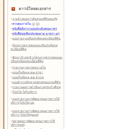
ดาวน์โหลดเอกสาร
>
งานนำเสนอการคุ้มครองที่ดินของรัฐ
>
ควบคุมภายใน
(1)
(2)
>
หนังสือสังการ-แบบประเมินคุณภาพฯ
>
หนังสือขอเชิญประชุมตาม มาตรา ๘ฯ
>
แบบรายงานปรับปรุงข้อมูลทะเบียนที่ดิน
>
โครงการตรวจสอบและปรับปรุงข้อมูล
ทะเบียนที่ดิน
>
สัญญาจ้างลูกจ้างโครงการตรวจสอบและ
ปรับปรุงข้อมูลทะเบียนที่ดิน
>
รายงานการควบคุมภายใน
>
แบบเก็บข้อมูล ๕๗ สาขา
>
แบบเก็บข้อมูล ๕๗ อำเภอ
>
แบบสำรวจปัญหาอุปสรรคของกรมที่ดิน
>
รายงานผลการดำเนินงาน(ประจำเดือน)
>
โปร่งใส ใส่ใจบริการ
>
แบบรายงานการพัฒนาคุณภาพการให้
บริการ(โปร่งใส).zip
>
แบบรายงานการพัฒนาคุณภาพการให้
บริการ (โปร่งใส)(word
)
>
ขยายผลการพัฒนาคุณภาพการให้
บริการ(pdf)