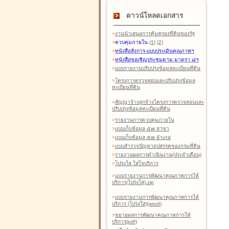
ดาวน์โหลดเอกสาร
>
งานนำเสนอการคุ้มครองที่ดินของรัฐ
>
ควบคุมภายใน
(1)
(2)
>
หนังสือสังการ-แบบประเมินคุณภาพฯ
>
หนังสือขอเชิญประชุมตาม มาตรา ๘ฯ
>
แบบรายงานปรับปรุงข้อมูลทะเบียนที่ดิน
>
โครงการตรวจสอบและปรับปรุงข้อมูล
ทะเบียนที่ดิน
>
สัญญาจ้างลูกจ้างโครงการตรวจสอบและ
ปรับปรุงข้อมูลทะเบียนที่ดิน
>
รายงานการควบคุมภายใน
>
แบบเก็บข้อมูล ๕๗ สาขา
>
แบบเก็บข้อมูล ๕๗ อำเภอ
>
แบบสำรวจปัญหาอุปสรรคของกรมที่ดิน
>
รายงานผลการดำเนินงาน(ประจำเดือน)
>
โปร่งใส ใส่ใจบริการ
>
แบบรายงานการพัฒนาคุณภาพการให้
บริการ(โปร่งใส).zip
>
แบบรายงานการพัฒนาคุณภาพการให้
บริการ (โปร่งใส)(word
)
>
ขยายผลการพัฒนาคุณภาพการให้
บริการ(pdf)