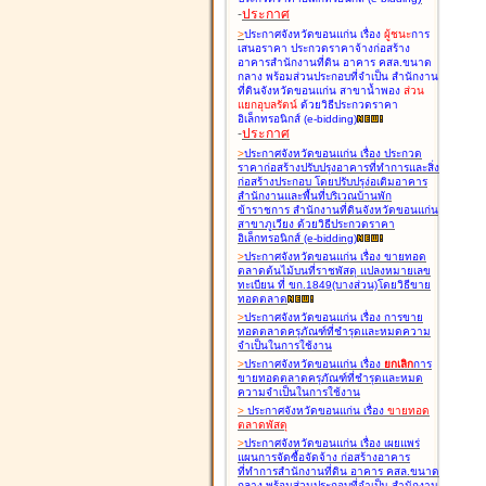
-
ประกาศ
>
ประกาศจังหวัดขอนแก่น เรื่อง
ผู้ชนะ
การ
เสนอราคา ประกวดราคาจ้างก่อสร้าง
อาคารสำนักงานที่ดิน อาคาร คสล.ขนาด
กลาง พร้อมส่วนประกอบที่จำเป็น สำนักงาน
ที่ดินจังหวัดขอนแก่น สาขาน้ำพอง
ส่วน
แยกอุบลรัตน์
ด้วยวิธีประกวดราคา
อิเล็กทรอนิกส์ (e-bidding
)
-
ประกาศ
>
ประกาศจังหวัดขอนแก่น เรื่อง
ประกวด
ราคาก่อสร้างปรับปรุงอาคารที่ทำการและสิ่ง
ก่อสร้างประกอบ โดยปรับปรุง่อเติมอาคาร
สำนักงานและพื้นที่บริเวณบ้านพัก
ข้าราชการ สำนักงานที่ดินจังหวัดขอนแก่น
สาขาภูเวียง ด้วยวิธีประกวดราคา
อิเล็กทรอนิกส์ (e-bidding
)
>
ประกาศจังหวัดขอนแก่น เรื่อง
ขายทอด
ตลาดต้นไม้บนที่ราชพัสดุ แปลงหมายเลข
ทะเบียน ที่ ขก.1849(บางส่วน)โดยวิธีขาย
ทอดตลาด
>
ประกาศจังหวัดขอนแก่น เรื่อง
การขาย
ทอดตลาดครุภัณฑ์ที่ชำรุดและหมดความ
จำเป็นในการใช้งาน
>
ประกาศจังหวัดขอนแก่น เรื่อง
ยกเลิก
การ
ขายทอดตลาดครุภัณฑ์ที่ชำรุดและหมด
ความจำเป็นในการใช้งาน
>
ประกาศจังหวัดขอนแก่น เรื่อง
ขายทอด
ตลาด
พัสดุ
>
ประกาศจังหวัดขอนแก่น เรื่อง
เผยแพร่
แผนการจัดซื้อจัดจ้าง ก่อสร้างอาคาร
ที่ทำการสำนักงานที่ดิน อาคาร คสล.ขนาด
กลาง พร้อมส่วนประกอบที่จำเป็น สำนักงาน