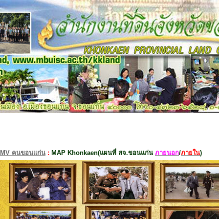
MV คนขอนแก่น
:
MAP Khonkaen(แผนที่ สจ.ขอนแก่น
ภายนอก
/
ภายใน
)