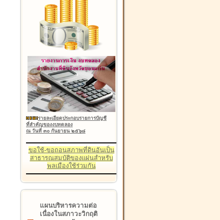
รายละเอียดประกอบรายการบัญชี
ที่สำคัญของงบทดลอง
ณ วันที่ ๓๐ กันยายน ๒๕๖๘
ขอใช้-ขอถอนสภาพที่ดินอันเป็น
สาธารณสมบัติของแผ่นสำหรับ
พลเมืองใช้ร่วมกัน
แผนบริหารความต่อ
เนื่องในสภาวะวิกฤติ