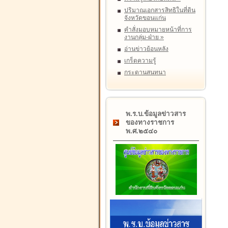
ปริมาณเอกสารสิทธิในที่ดิน
จังหวัดขอนแก่น
คำสั่งมอบหมายหน้าที่การ
งานกลุ่ม-ฝ่าย
»
อ่านข่าวย้อนหลัง
เกร็ดความรู้
กระดานสนทนา
พ.ร.บ.ข้อมูลข่าวสาร
ของทางราชการ
พ.ศ.๒๕๔๐