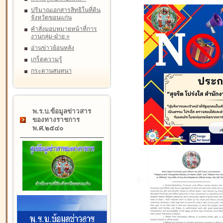
ปริมาณเอกสารสิทธิในที่ดิน
จังหวัดขอนแก่น
คำสั่งมอบหมายหน้าที่การ
งานกลุ่ม-ฝ่าย
»
อ่านข่าวย้อนหลัง
เกร็ดความรู้
กระดานสนทนา
พ.ร.บ.ข้อมูลข่าวสาร
ของทางราชการ
พ.ศ.๒๕๔๐