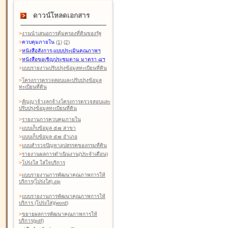
ดาวน์โหลดเอกสาร
>
งานนำเสนอการคุ้มครองที่ดินของรัฐ
>
ควบคุมภายใน
(1)
(2)
>
หนังสือสังการ-แบบประเมินคุณภาพฯ
>
หนังสือขอเชิญประชุมตาม มาตรา ๘ฯ
>
แบบรายงานปรับปรุงข้อมูลทะเบียนที่ดิน
>
โครงการตรวจสอบและปรับปรุงข้อมูล
ทะเบียนที่ดิน
>
สัญญาจ้างลูกจ้างโครงการตรวจสอบและ
ปรับปรุงข้อมูลทะเบียนที่ดิน
>
รายงานการควบคุมภายใน
>
แบบเก็บข้อมูล ๕๗ สาขา
>
แบบเก็บข้อมูล ๕๗ อำเภอ
>
แบบสำรวจปัญหาอุปสรรคของกรมที่ดิน
>
รายงานผลการดำเนินงาน(ประจำเดือน)
>
โปร่งใส ใส่ใจบริการ
>
แบบรายงานการพัฒนาคุณภาพการให้
บริการ(โปร่งใส).zip
>
แบบรายงานการพัฒนาคุณภาพการให้
บริการ (โปร่งใส)(word
)
>
ขยายผลการพัฒนาคุณภาพการให้
บริการ(pdf)