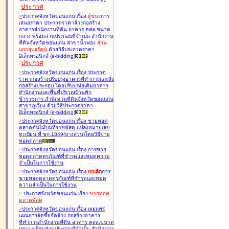
-
ประกาศ
>
ประกาศจังหวัดขอนแก่น เรื่อง
ผู้ชนะ
การ
เสนอราคา ประกวดราคาจ้างก่อสร้าง
อาคารสำนักงานที่ดิน อาคาร คสล.ขนาด
กลาง พร้อมส่วนประกอบที่จำเป็น สำนักงาน
ที่ดินจังหวัดขอนแก่น สาขาน้ำพอง
ส่วน
แยกอุบลรัตน์
ด้วยวิธีประกวดราคา
อิเล็กทรอนิกส์ (e-bidding
)
-
ประกาศ
>
ประกาศจังหวัดขอนแก่น เรื่อง
ประกวด
ราคาก่อสร้างปรับปรุงอาคารที่ทำการและสิ่ง
ก่อสร้างประกอบ โดยปรับปรุง่อเติมอาคาร
สำนักงานและพื้นที่บริเวณบ้านพัก
ข้าราชการ สำนักงานที่ดินจังหวัดขอนแก่น
สาขาภูเวียง ด้วยวิธีประกวดราคา
อิเล็กทรอนิกส์ (e-bidding
)
>
ประกาศจังหวัดขอนแก่น เรื่อง
ขายทอด
ตลาดต้นไม้บนที่ราชพัสดุ แปลงหมายเลข
ทะเบียน ที่ ขก.1849(บางส่วน)โดยวิธีขาย
ทอดตลาด
>
ประกาศจังหวัดขอนแก่น เรื่อง
การขาย
ทอดตลาดครุภัณฑ์ที่ชำรุดและหมดความ
จำเป็นในการใช้งาน
>
ประกาศจังหวัดขอนแก่น เรื่อง
ยกเลิก
การ
ขายทอดตลาดครุภัณฑ์ที่ชำรุดและหมด
ความจำเป็นในการใช้งาน
>
ประกาศจังหวัดขอนแก่น เรื่อง
ขายทอด
ตลาด
พัสดุ
>
ประกาศจังหวัดขอนแก่น เรื่อง
เผยแพร่
แผนการจัดซื้อจัดจ้าง ก่อสร้างอาคาร
ที่ทำการสำนักงานที่ดิน อาคาร คสล.ขนาด
กลาง พร้อมส่วนประกอบที่จำเป็น สำนักงาน