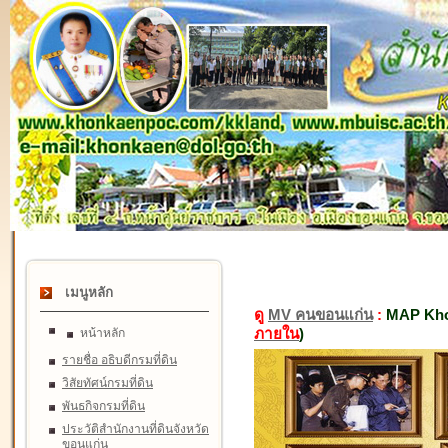
เมนูหลัก
ดู
MV คนขอนแก่น
:
MAP Kho
ภายใน
)
หน้าหลัก
รายชื่อ อธิบดีกรมที่ดิน
วิสัยทัศน์กรมที่ดิน
พันธกิจกรมที่ดิน
ประวัติสำนักงานที่ดินจังหวัด
ขอนแก่น