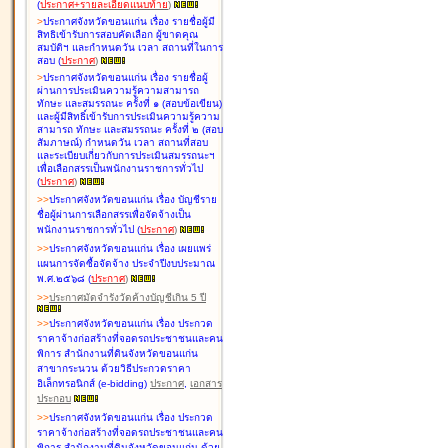
(
ประกาศ+รายละเอียดแนบท้าย
)
>
ประกาศจังหวัดขอนแก่น เรื่อง
รายชื่อผู้มี
สิทธิเข้ารับการสอบคัดเลือก ผู้ขาดคุณ
สมบัติฯ และกำหนดวัน เวลา สถานที่ในการ
สอบ
(
ประกาศ
)
>
ประกาศจังหวัดขอนแก่น เรื่อง
รายชื่อผู้
ผ่านการประเมินความรู้ความสามารถ
ทักษะ และสมรรถนะ ครั้งที่ ๑ (สอบข้อเขียน)
และผู้มีสิทธิ์เข้ารับการประเมินความรู้ความ
สามารถ ทักษะ และสมรรถนะ ครั้งที่ ๒ (สอบ
สัมภาษณ์) กำหนดวัน เวลา สถานที่สอบ
และระเบียบเกี่ยวกับการประเมินสมรรถนะฯ
เพื่อเลือกสรรเป็นพนักงานราชการทั่วไป
(
ประกาศ
)
>
>
ประกาศจังหวัดขอนแก่น เรื่อง
บัญชี
ราย
ชื่อผู้ผ่านการเลือกสรรเพื่อจัดจ้างเป็น
พนักงานราชการทั่วไป
(
ประกาศ
)
>
>
ประกาศจังหวัดขอนแก่น เรื่อง
เผยแพร่
แผนการจัดซื้อจัดจ้าง ประจำปีงบประมาณ
พ.ศ.๒๕๖๘
(
ประกาศ
)
>
>
ประกาศมัดจำรังวัดค้างบัญชีเกิน 5 ปี
>
>
ประกาศจังหวัดขอนแก่น เรื่อง ประกวด
ราคาจ้างก่อสร้างที่จอดรถประชาชนและคน
พิการ สำนักงานที่ดินจังหวัดขอนแก่น
สาขากระนวน ด้วยวิธีประกวดราคา
อิเล็กทรอนิกส์ (e-bidding)
ประกาศ
,
เอกสาร
ประกอบ
>
>
ประกาศจังหวัดขอนแก่น เรื่อง ประกวด
ราคาจ้างก่อสร้างที่จอดรถประชาชนและคน
พิการ สำนักงานที่ดินจังหวัดขอนแก่น ด้วย