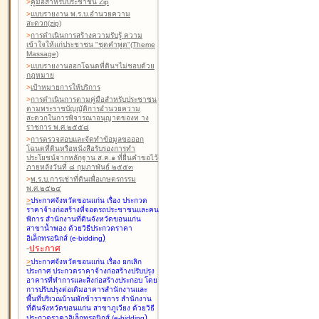
>
คู่มือสำหรับประชาชน Zip
>
แบบรายงาน พ.ร.บ.อำนวยความ
สะดวก(zip)
>
การดำเนินการสร้างความรับรู้ ความ
เข้าใจให้แก่ประชาชน "ชุดคำพูด"(Theme
Massage)
>
แบบรายงานออกโฉนดที่ดินฯไม่ชอบด้วย
กฎหมาย
>
เป้าหมายการให้บริการ
>
การดำเนินการตามคู่มือสำหรับประชาชน
ตามพระราชบัญญัติการอำนวยความ
สะดวกในการพิจารณาอนุญาตของท าง
ราชการ พ.ศ.๒๕๕๘
>
การตรวจสอบและจัดทำข้อมูลขอออก
โฉนดที่ดินหรือหนังสือรับรองการทำ
ประโยชน์จากหลักฐาน ส.ค.๑ ที่ยื่นคำขอไว้
ภายหลังวันที่ ๘ กุมภาพันธ์ ๒๕๕๓
>
พ.ร.บ.การเช่าที่ดินเพื่อเกษตรกรรม
พ.ศ.๒๕๒๔
>
ประกาศจังหวัดขอนแก่น เรื่อง ประกวด
ราคาจ้างก่อสร้างที่จอดรถประชาชนและคน
พิการ สำนักงานที่ดินจังหวัดขอนแก่น
สาขาน้ำพอง
ด้วยวิธีประกวดราคา
)
อิเล็กทรอนิกส์ (e-bidding
-
ประกาศ
>
ประกาศจังหวัดขอนแก่น เรื่อง ยกเลิก
ประกาศ ประกวดราคาจ้างก่อสร้างปรับปรุง
อาคารที่ทำการและสิ่งก่อสร้างประกอบ โดย
การปรับปรุงต่อเติมอาคารสำนักงานและ
พื้นที่บริเวณบ้านพักข้าราชการ สำนักงาน
ที่ดินจังหวัดขอนแก่น สาขาภูเวียง
ด้วยวิธี
)
ประกวดราคาอิเล็กทรอนิกส์ (e-bidding