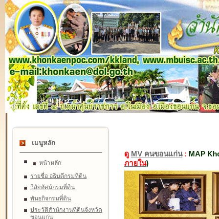
เมนูหลัก
ดู
MV คนขอนแก่น
:
MAP Kho
ภายใน
)
หน้าหลัก
รายชื่อ อธิบดีกรมที่ดิน
วิสัยทัศน์กรมที่ดิน
พันธกิจกรมที่ดิน
ประวัติสำนักงานที่ดินจังหวัด
ขอนแก่น