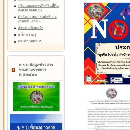
ปริมาณเอกสารสิทธิในที่ดิน
จังหวัดขอนแก่น
คำสั่งมอบหมายหน้าที่การ
งานกลุ่ม-ฝ่าย
»
อ่านข่าวย้อนหลัง
เกร็ดความรู้
กระดานสนทนา
พ.ร.บ.ข้อมูลข่าวสาร
ของทางราชการ
พ.ศ.๒๕๔๐