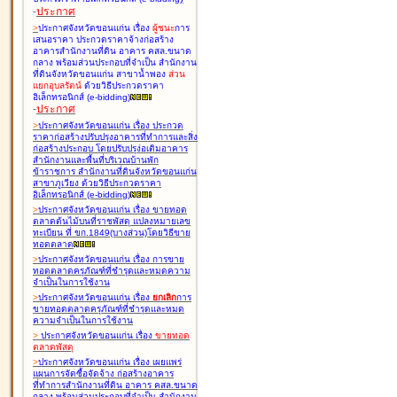
-
ประกาศ
>
ประกาศจังหวัดขอนแก่น เรื่อง
ผู้ชนะ
การ
เสนอราคา ประกวดราคาจ้างก่อสร้าง
อาคารสำนักงานที่ดิน อาคาร คสล.ขนาด
กลาง พร้อมส่วนประกอบที่จำเป็น สำนักงาน
ที่ดินจังหวัดขอนแก่น สาขาน้ำพอง
ส่วน
แยกอุบลรัตน์
ด้วยวิธีประกวดราคา
อิเล็กทรอนิกส์ (e-bidding
)
-
ประกาศ
>
ประกาศจังหวัดขอนแก่น เรื่อง
ประกวด
ราคาก่อสร้างปรับปรุงอาคารที่ทำการและสิ่ง
ก่อสร้างประกอบ โดยปรับปรุง่อเติมอาคาร
สำนักงานและพื้นที่บริเวณบ้านพัก
ข้าราชการ สำนักงานที่ดินจังหวัดขอนแก่น
สาขาภูเวียง ด้วยวิธีประกวดราคา
อิเล็กทรอนิกส์ (e-bidding
)
>
ประกาศจังหวัดขอนแก่น เรื่อง
ขายทอด
ตลาดต้นไม้บนที่ราชพัสดุ แปลงหมายเลข
ทะเบียน ที่ ขก.1849(บางส่วน)โดยวิธีขาย
ทอดตลาด
>
ประกาศจังหวัดขอนแก่น เรื่อง
การขาย
ทอดตลาดครุภัณฑ์ที่ชำรุดและหมดความ
จำเป็นในการใช้งาน
>
ประกาศจังหวัดขอนแก่น เรื่อง
ยกเลิก
การ
ขายทอดตลาดครุภัณฑ์ที่ชำรุดและหมด
ความจำเป็นในการใช้งาน
>
ประกาศจังหวัดขอนแก่น เรื่อง
ขายทอด
ตลาด
พัสดุ
>
ประกาศจังหวัดขอนแก่น เรื่อง
เผยแพร่
แผนการจัดซื้อจัดจ้าง ก่อสร้างอาคาร
ที่ทำการสำนักงานที่ดิน อาคาร คสล.ขนาด
กลาง พร้อมส่วนประกอบที่จำเป็น สำนักงาน