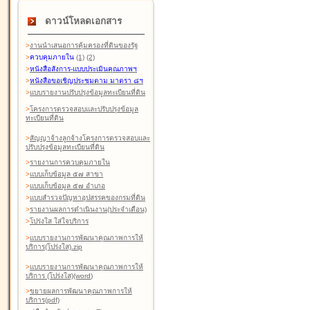
ดาวน์โหลดเอกสาร
>
งานนำเสนอการคุ้มครองที่ดินของรัฐ
>
ควบคุมภายใน
(1)
(2)
>
หนังสือสังการ-แบบประเมินคุณภาพฯ
>
หนังสือขอเชิญประชุมตาม มาตรา ๘ฯ
>
แบบรายงานปรับปรุงข้อมูลทะเบียนที่ดิน
>
โครงการตรวจสอบและปรับปรุงข้อมูล
ทะเบียนที่ดิน
>
สัญญาจ้างลูกจ้างโครงการตรวจสอบและ
ปรับปรุงข้อมูลทะเบียนที่ดิน
>
รายงานการควบคุมภายใน
>
แบบเก็บข้อมูล ๕๗ สาขา
>
แบบเก็บข้อมูล ๕๗ อำเภอ
>
แบบสำรวจปัญหาอุปสรรคของกรมที่ดิน
>
รายงานผลการดำเนินงาน(ประจำเดือน)
>
โปร่งใส ใส่ใจบริการ
>
แบบรายงานการพัฒนาคุณภาพการให้
บริการ(โปร่งใส).zip
>
แบบรายงานการพัฒนาคุณภาพการให้
บริการ (โปร่งใส)(word
)
>
ขยายผลการพัฒนาคุณภาพการให้
บริการ(pdf)