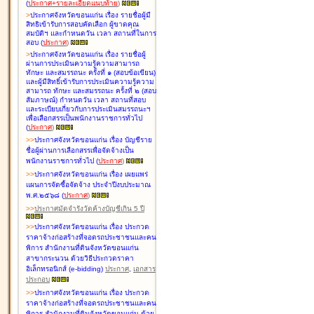
(
ประกาศ+รายละเอียดแนบท้าย
)
>
ประกาศจังหวัดขอนแก่น เรื่อง
รายชื่อผู้มี
สิทธิเข้ารับการสอบคัดเลือก ผู้ขาดคุณ
สมบัติฯ และกำหนดวัน เวลา สถานที่ในการ
สอบ
(
ประกาศ
)
>
ประกาศจังหวัดขอนแก่น เรื่อง
รายชื่อผู้
ผ่านการประเมินความรู้ความสามารถ
ทักษะ และสมรรถนะ ครั้งที่ ๑ (สอบข้อเขียน)
และผู้มีสิทธิ์เข้ารับการประเมินความรู้ความ
สามารถ ทักษะ และสมรรถนะ ครั้งที่ ๒ (สอบ
สัมภาษณ์) กำหนดวัน เวลา สถานที่สอบ
และระเบียบเกี่ยวกับการประเมินสมรรถนะฯ
เพื่อเลือกสรรเป็นพนักงานราชการทั่วไป
(
ประกาศ
)
>
>
ประกาศจังหวัดขอนแก่น เรื่อง
บัญชี
ราย
ชื่อผู้ผ่านการเลือกสรรเพื่อจัดจ้างเป็น
พนักงานราชการทั่วไป
(
ประกาศ
)
>
>
ประกาศจังหวัดขอนแก่น เรื่อง
เผยแพร่
แผนการจัดซื้อจัดจ้าง ประจำปีงบประมาณ
พ.ศ.๒๕๖๘
(
ประกาศ
)
>
>
ประกาศมัดจำรังวัดค้างบัญชีเกิน 5 ปี
>
>
ประกาศจังหวัดขอนแก่น เรื่อง ประกวด
ราคาจ้างก่อสร้างที่จอดรถประชาชนและคน
พิการ สำนักงานที่ดินจังหวัดขอนแก่น
สาขากระนวน ด้วยวิธีประกวดราคา
อิเล็กทรอนิกส์ (e-bidding)
ประกาศ
,
เอกสาร
ประกอบ
>
>
ประกาศจังหวัดขอนแก่น เรื่อง ประกวด
ราคาจ้างก่อสร้างที่จอดรถประชาชนและคน
พิการ สำนักงานที่ดินจังหวัดขอนแก่น ด้วย