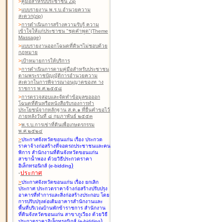
>
คู่มือสำหรับประชาชน Zip
>
แบบรายงาน พ.ร.บ.อำนวยความ
สะดวก(zip)
>
การดำเนินการสร้างความรับรู้ ความ
เข้าใจให้แก่ประชาชน "ชุดคำพูด"(Theme
Massage)
>
แบบรายงานออกโฉนดที่ดินฯไม่ชอบด้วย
กฎหมาย
>
เป้าหมายการให้บริการ
>
การดำเนินการตามคู่มือสำหรับประชาชน
ตามพระราชบัญญัติการอำนวยความ
สะดวกในการพิจารณาอนุญาตของท าง
ราชการ พ.ศ.๒๕๕๘
>
การตรวจสอบและจัดทำข้อมูลขอออก
โฉนดที่ดินหรือหนังสือรับรองการทำ
ประโยชน์จากหลักฐาน ส.ค.๑ ที่ยื่นคำขอไว้
ภายหลังวันที่ ๘ กุมภาพันธ์ ๒๕๕๓
>
พ.ร.บ.การเช่าที่ดินเพื่อเกษตรกรรม
พ.ศ.๒๕๒๔
>
ประกาศจังหวัดขอนแก่น เรื่อง ประกวด
ราคาจ้างก่อสร้างที่จอดรถประชาชนและคน
พิการ สำนักงานที่ดินจังหวัดขอนแก่น
สาขาน้ำพอง
ด้วยวิธีประกวดราคา
)
อิเล็กทรอนิกส์ (e-bidding
-
ประกาศ
>
ประกาศจังหวัดขอนแก่น เรื่อง ยกเลิก
ประกาศ ประกวดราคาจ้างก่อสร้างปรับปรุง
อาคารที่ทำการและสิ่งก่อสร้างประกอบ โดย
การปรับปรุงต่อเติมอาคารสำนักงานและ
พื้นที่บริเวณบ้านพักข้าราชการ สำนักงาน
ที่ดินจังหวัดขอนแก่น สาขาภูเวียง
ด้วยวิธี
)
ประกวดราคาอิเล็กทรอนิกส์ (e-bidding