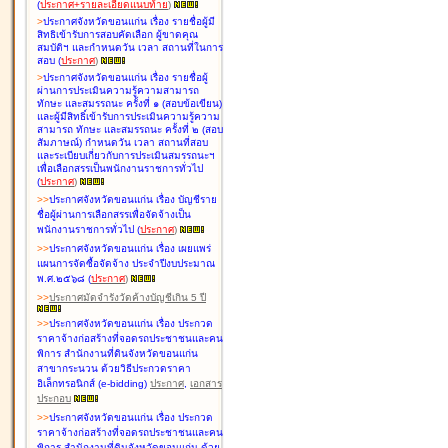
(
ประกาศ+รายละเอียดแนบท้าย
)
>
ประกาศจังหวัดขอนแก่น เรื่อง
รายชื่อผู้มี
สิทธิเข้ารับการสอบคัดเลือก ผู้ขาดคุณ
สมบัติฯ และกำหนดวัน เวลา สถานที่ในการ
สอบ
(
ประกาศ
)
>
ประกาศจังหวัดขอนแก่น เรื่อง
รายชื่อผู้
ผ่านการประเมินความรู้ความสามารถ
ทักษะ และสมรรถนะ ครั้งที่ ๑ (สอบข้อเขียน)
และผู้มีสิทธิ์เข้ารับการประเมินความรู้ความ
สามารถ ทักษะ และสมรรถนะ ครั้งที่ ๒ (สอบ
สัมภาษณ์) กำหนดวัน เวลา สถานที่สอบ
และระเบียบเกี่ยวกับการประเมินสมรรถนะฯ
เพื่อเลือกสรรเป็นพนักงานราชการทั่วไป
(
ประกาศ
)
>
>
ประกาศจังหวัดขอนแก่น เรื่อง
บัญชี
ราย
ชื่อผู้ผ่านการเลือกสรรเพื่อจัดจ้างเป็น
พนักงานราชการทั่วไป
(
ประกาศ
)
>
>
ประกาศจังหวัดขอนแก่น เรื่อง
เผยแพร่
แผนการจัดซื้อจัดจ้าง ประจำปีงบประมาณ
พ.ศ.๒๕๖๘
(
ประกาศ
)
>
>
ประกาศมัดจำรังวัดค้างบัญชีเกิน 5 ปี
>
>
ประกาศจังหวัดขอนแก่น เรื่อง ประกวด
ราคาจ้างก่อสร้างที่จอดรถประชาชนและคน
พิการ สำนักงานที่ดินจังหวัดขอนแก่น
สาขากระนวน ด้วยวิธีประกวดราคา
อิเล็กทรอนิกส์ (e-bidding)
ประกาศ
,
เอกสาร
ประกอบ
>
>
ประกาศจังหวัดขอนแก่น เรื่อง ประกวด
ราคาจ้างก่อสร้างที่จอดรถประชาชนและคน
พิการ สำนักงานที่ดินจังหวัดขอนแก่น ด้วย