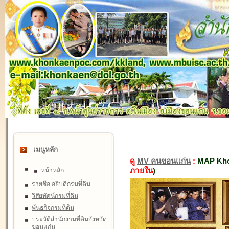
เมนูหลัก
ดู
MV คนขอนแก่น
:
MAP Kho
ภายใน
)
หน้าหลัก
รายชื่อ อธิบดีกรมที่ดิน
วิสัยทัศน์กรมที่ดิน
พันธกิจกรมที่ดิน
ประวัติสำนักงานที่ดินจังหวัด
ขอนแก่น