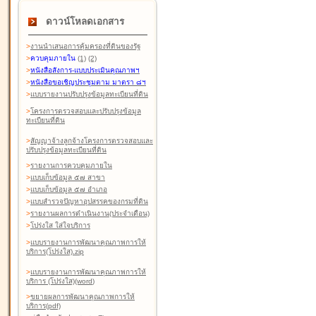
ดาวน์โหลดเอกสาร
>
งานนำเสนอการคุ้มครองที่ดินของรัฐ
>
ควบคุมภายใน
(1)
(2)
>
หนังสือสังการ-แบบประเมินคุณภาพฯ
>
หนังสือขอเชิญประชุมตาม มาตรา ๘ฯ
>
แบบรายงานปรับปรุงข้อมูลทะเบียนที่ดิน
>
โครงการตรวจสอบและปรับปรุงข้อมูล
ทะเบียนที่ดิน
>
สัญญาจ้างลูกจ้างโครงการตรวจสอบและ
ปรับปรุงข้อมูลทะเบียนที่ดิน
>
รายงานการควบคุมภายใน
>
แบบเก็บข้อมูล ๕๗ สาขา
>
แบบเก็บข้อมูล ๕๗ อำเภอ
>
แบบสำรวจปัญหาอุปสรรคของกรมที่ดิน
>
รายงานผลการดำเนินงาน(ประจำเดือน)
>
โปร่งใส ใส่ใจบริการ
>
แบบรายงานการพัฒนาคุณภาพการให้
บริการ(โปร่งใส).zip
>
แบบรายงานการพัฒนาคุณภาพการให้
บริการ (โปร่งใส)(word
)
>
ขยายผลการพัฒนาคุณภาพการให้
บริการ(pdf)