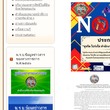
ปริมาณเอกสารสิทธิในที่ดิน
จังหวัดขอนแก่น
คำสั่งมอบหมายหน้าที่การ
งานกลุ่ม-ฝ่าย
»
อ่านข่าวย้อนหลัง
เกร็ดความรู้
กระดานสนทนา
พ.ร.บ.ข้อมูลข่าวสาร
ของทางราชการ
พ.ศ.๒๕๔๐