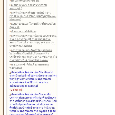
>
คู่มือสำหรับประชาชน Zip
>
แบบรายงาน พ.ร.บ.อำนวยความ
สะดวก(zip)
>
การดำเนินการสร้างความรับรู้ ความ
เข้าใจให้แก่ประชาชน "ชุดคำพูด"(Theme
Massage)
>
แบบรายงานออกโฉนดที่ดินฯไม่ชอบด้วย
กฎหมาย
>
เป้าหมายการให้บริการ
>
การดำเนินการตามคู่มือสำหรับประชาชน
ตามพระราชบัญญัติการอำนวยความ
สะดวกในการพิจารณาอนุญาตของท าง
ราชการ พ.ศ.๒๕๕๘
>
การตรวจสอบและจัดทำข้อมูลขอออก
โฉนดที่ดินหรือหนังสือรับรองการทำ
ประโยชน์จากหลักฐาน ส.ค.๑ ที่ยื่นคำขอไว้
ภายหลังวันที่ ๘ กุมภาพันธ์ ๒๕๕๓
>
พ.ร.บ.การเช่าที่ดินเพื่อเกษตรกรรม
พ.ศ.๒๕๒๔
>
ประกาศจังหวัดขอนแก่น เรื่อง ประกวด
ราคาจ้างก่อสร้างที่จอดรถประชาชนและคน
พิการ สำนักงานที่ดินจังหวัดขอนแก่น
สาขาน้ำพอง
ด้วยวิธีประกวดราคา
)
อิเล็กทรอนิกส์ (e-bidding
-
ประกาศ
>
ประกาศจังหวัดขอนแก่น เรื่อง ยกเลิก
ประกาศ ประกวดราคาจ้างก่อสร้างปรับปรุง
อาคารที่ทำการและสิ่งก่อสร้างประกอบ โดย
การปรับปรุงต่อเติมอาคารสำนักงานและ
พื้นที่บริเวณบ้านพักข้าราชการ สำนักงาน
ที่ดินจังหวัดขอนแก่น สาขาภูเวียง
ด้วยวิธี
)
ประกวดราคาอิเล็กทรอนิกส์ (e-bidding