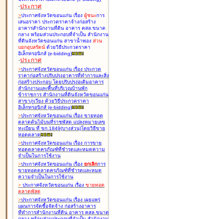
-
ประกาศ
>
ประกาศจังหวัดขอนแก่น เรื่อง
ผู้ชนะ
การ
เสนอราคา ประกวดราคาจ้างก่อสร้าง
อาคารสำนักงานที่ดิน อาคาร คสล.ขนาด
กลาง พร้อมส่วนประกอบที่จำเป็น สำนักงาน
ที่ดินจังหวัดขอนแก่น สาขาน้ำพอง
ส่วน
แยกอุบลรัตน์
ด้วยวิธีประกวดราคา
อิเล็กทรอนิกส์ (e-bidding
)
-
ประกาศ
>
ประกาศจังหวัดขอนแก่น เรื่อง
ประกวด
ราคาก่อสร้างปรับปรุงอาคารที่ทำการและสิ่ง
ก่อสร้างประกอบ โดยปรับปรุง่อเติมอาคาร
สำนักงานและพื้นที่บริเวณบ้านพัก
ข้าราชการ สำนักงานที่ดินจังหวัดขอนแก่น
สาขาภูเวียง ด้วยวิธีประกวดราคา
อิเล็กทรอนิกส์ (e-bidding
)
>
ประกาศจังหวัดขอนแก่น เรื่อง
ขายทอด
ตลาดต้นไม้บนที่ราชพัสดุ แปลงหมายเลข
ทะเบียน ที่ ขก.1849(บางส่วน)โดยวิธีขาย
ทอดตลาด
>
ประกาศจังหวัดขอนแก่น เรื่อง
การขาย
ทอดตลาดครุภัณฑ์ที่ชำรุดและหมดความ
จำเป็นในการใช้งาน
>
ประกาศจังหวัดขอนแก่น เรื่อง
ยกเลิก
การ
ขายทอดตลาดครุภัณฑ์ที่ชำรุดและหมด
ความจำเป็นในการใช้งาน
>
ประกาศจังหวัดขอนแก่น เรื่อง
ขายทอด
ตลาด
พัสดุ
>
ประกาศจังหวัดขอนแก่น เรื่อง
เผยแพร่
แผนการจัดซื้อจัดจ้าง ก่อสร้างอาคาร
ที่ทำการสำนักงานที่ดิน อาคาร คสล.ขนาด
กลาง พร้อมส่วนประกอบที่จำเป็น สำนักงาน