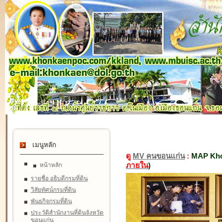
เมนูหลัก
ดู
MV คนขอนแก่น
:
MAP Kho
ภายใน
)
หน้าหลัก
รายชื่อ อธิบดีกรมที่ดิน
วิสัยทัศน์กรมที่ดิน
พันธกิจกรมที่ดิน
ประวัติสำนักงานที่ดินจังหวัด
ขอนแก่น