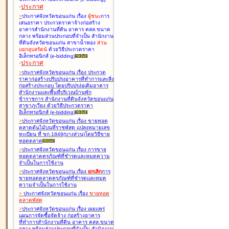
-
ประกาศ
>
ประกาศจังหวัดขอนแก่น เรื่อง
ผู้ชนะ
การ
เสนอราคา ประกวดราคาจ้างก่อสร้าง
อาคารสำนักงานที่ดิน อาคาร คสล.ขนาด
กลาง พร้อมส่วนประกอบที่จำเป็น สำนักงาน
ที่ดินจังหวัดขอนแก่น สาขาน้ำพอง
ส่วน
แยกอุบลรัตน์
ด้วยวิธีประกวดราคา
อิเล็กทรอนิกส์ (e-bidding
)
-
ประกาศ
>
ประกาศจังหวัดขอนแก่น เรื่อง
ประกวด
ราคาก่อสร้างปรับปรุงอาคารที่ทำการและสิ่ง
ก่อสร้างประกอบ โดยปรับปรุง่อเติมอาคาร
สำนักงานและพื้นที่บริเวณบ้านพัก
ข้าราชการ สำนักงานที่ดินจังหวัดขอนแก่น
สาขาภูเวียง ด้วยวิธีประกวดราคา
อิเล็กทรอนิกส์ (e-bidding
)
>
ประกาศจังหวัดขอนแก่น เรื่อง
ขายทอด
ตลาดต้นไม้บนที่ราชพัสดุ แปลงหมายเลข
ทะเบียน ที่ ขก.1849(บางส่วน)โดยวิธีขาย
ทอดตลาด
>
ประกาศจังหวัดขอนแก่น เรื่อง
การขาย
ทอดตลาดครุภัณฑ์ที่ชำรุดและหมดความ
จำเป็นในการใช้งาน
>
ประกาศจังหวัดขอนแก่น เรื่อง
ยกเลิก
การ
ขายทอดตลาดครุภัณฑ์ที่ชำรุดและหมด
ความจำเป็นในการใช้งาน
>
ประกาศจังหวัดขอนแก่น เรื่อง
ขายทอด
ตลาด
พัสดุ
>
ประกาศจังหวัดขอนแก่น เรื่อง
เผยแพร่
แผนการจัดซื้อจัดจ้าง ก่อสร้างอาคาร
ที่ทำการสำนักงานที่ดิน อาคาร คสล.ขนาด
กลาง พร้อมส่วนประกอบที่จำเป็น สำนักงาน