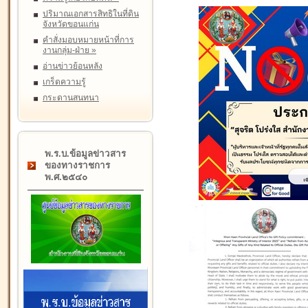
ปริมาณเอกสารสิทธิในที่ดิน
จังหวัดขอนแก่น
คำสั่งมอบหมายหน้าที่การ
งานกลุ่ม-ฝ่าย
»
อ่านข่าวย้อนหลัง
เกร็ดความรู้
กระดานสนทนา
พ.ร.บ.ข้อมูลข่าวสาร
ของทางราชการ
พ.ศ.๒๕๔๐