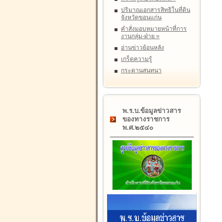
ปริมาณเอกสารสิทธิในที่ดิน
จังหวัดขอนแก่น
คำสั่งมอบหมายหน้าที่การ
งานกลุ่ม-ฝ่าย
»
อ่านข่าวย้อนหลัง
เกร็ดความรู้
กระดานสนทนา
พ.ร.บ.ข้อมูลข่าวสาร
ของทางราชการ
พ.ศ.๒๕๔๐