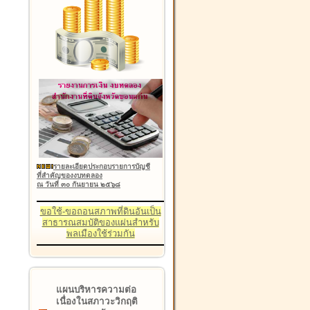
รายละเอียดประกอบรายการบัญชี
ที่สำคัญของงบทดลอง
ณ วันที่ ๓๐ กันยายน ๒๕๖๘
ขอใช้-ขอถอนสภาพที่ดินอันเป็น
สาธารณสมบัติของแผ่นสำหรับ
พลเมืองใช้ร่วมกัน
แผนบริหารความต่อ
เนื่องในสภาวะวิกฤติ