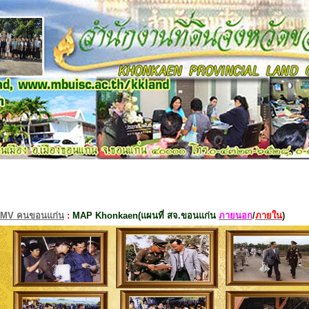
MV คนขอนแก่น
:
MAP Khonkaen(แผนที่ สจ.ขอนแก่น
ภายนอก
/
ภายใน
)