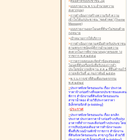
>
คู่มือสำหรับประชาชน Zip
>
แบบรายงาน พ.ร.บ.อำนวยความ
สะดวก(zip)
>
การดำเนินการสร้างความรับรู้ ความ
เข้าใจให้แก่ประชาชน "ชุดคำพูด"(Theme
Massage)
>
แบบรายงานออกโฉนดที่ดินฯไม่ชอบด้วย
กฎหมาย
>
เป้าหมายการให้บริการ
>
การดำเนินการตามคู่มือสำหรับประชาชน
ตามพระราชบัญญัติการอำนวยความ
สะดวกในการพิจารณาอนุญาตของท าง
ราชการ พ.ศ.๒๕๕๘
>
การตรวจสอบและจัดทำข้อมูลขอออก
โฉนดที่ดินหรือหนังสือรับรองการทำ
ประโยชน์จากหลักฐาน ส.ค.๑ ที่ยื่นคำขอไว้
ภายหลังวันที่ ๘ กุมภาพันธ์ ๒๕๕๓
>
พ.ร.บ.การเช่าที่ดินเพื่อเกษตรกรรม
พ.ศ.๒๕๒๔
>
ประกาศจังหวัดขอนแก่น เรื่อง ประกวด
ราคาจ้างก่อสร้างที่จอดรถประชาชนและคน
พิการ สำนักงานที่ดินจังหวัดขอนแก่น
สาขาน้ำพอง
ด้วยวิธีประกวดราคา
)
อิเล็กทรอนิกส์ (e-bidding
-
ประกาศ
>
ประกาศจังหวัดขอนแก่น เรื่อง ยกเลิก
ประกาศ ประกวดราคาจ้างก่อสร้างปรับปรุง
อาคารที่ทำการและสิ่งก่อสร้างประกอบ โดย
การปรับปรุงต่อเติมอาคารสำนักงานและ
พื้นที่บริเวณบ้านพักข้าราชการ สำนักงาน
ที่ดินจังหวัดขอนแก่น สาขาภูเวียง
ด้วยวิธี
)
ประกวดราคาอิเล็กทรอนิกส์ (e-bidding