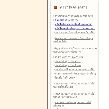
ดาวน์โหลดเอกสาร
>
งานนำเสนอการคุ้มครองที่ดินของรัฐ
>
ควบคุมภายใน
(1)
(2)
>
หนังสือสังการ-แบบประเมินคุณภาพฯ
>
หนังสือขอเชิญประชุมตาม มาตรา ๘ฯ
>
แบบรายงานปรับปรุงข้อมูลทะเบียนที่ดิน
>
โครงการตรวจสอบและปรับปรุงข้อมูล
ทะเบียนที่ดิน
>
สัญญาจ้างลูกจ้างโครงการตรวจสอบและ
ปรับปรุงข้อมูลทะเบียนที่ดิน
>
รายงานการควบคุมภายใน
>
แบบเก็บข้อมูล ๕๗ สาขา
>
แบบเก็บข้อมูล ๕๗ อำเภอ
>
แบบสำรวจปัญหาอุปสรรคของกรมที่ดิน
>
รายงานผลการดำเนินงาน(ประจำเดือน)
>
โปร่งใส ใส่ใจบริการ
>
แบบรายงานการพัฒนาคุณภาพการให้
บริการ(โปร่งใส).zip
>
แบบรายงานการพัฒนาคุณภาพการให้
บริการ (โปร่งใส)(word
)
>
ขยายผลการพัฒนาคุณภาพการให้
บริการ(pdf)