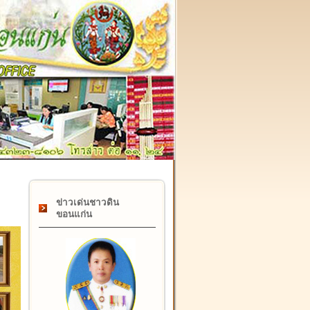
๑๗ กุมภาพันธ์ "วันคล้ายวันสถาปนากรมที่ดิน" ครบรอบ ๑๒๒ ปี
ข่าวเด่นชาวดิน
ขอนแก่น