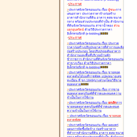
-
ประกาศ
>
ประกาศจังหวัดขอนแก่น เรื่อง
ผู้ชนะ
การ
เสนอราคา ประกวดราคาจ้างก่อสร้าง
อาคารสำนักงานที่ดิน อาคาร คสล.ขนาด
กลาง พร้อมส่วนประกอบที่จำเป็น สำนักงาน
ที่ดินจังหวัดขอนแก่น สาขาน้ำพอง
ส่วน
แยกอุบลรัตน์
ด้วยวิธีประกวดราคา
อิเล็กทรอนิกส์ (e-bidding
)
-
ประกาศ
>
ประกาศจังหวัดขอนแก่น เรื่อง
ประกวด
ราคาก่อสร้างปรับปรุงอาคารที่ทำการและสิ่ง
ก่อสร้างประกอบ โดยปรับปรุง่อเติมอาคาร
สำนักงานและพื้นที่บริเวณบ้านพัก
ข้าราชการ สำนักงานที่ดินจังหวัดขอนแก่น
สาขาภูเวียง ด้วยวิธีประกวดราคา
อิเล็กทรอนิกส์ (e-bidding
)
>
ประกาศจังหวัดขอนแก่น เรื่อง
ขายทอด
ตลาดต้นไม้บนที่ราชพัสดุ แปลงหมายเลข
ทะเบียน ที่ ขก.1849(บางส่วน)โดยวิธีขาย
ทอดตลาด
>
ประกาศจังหวัดขอนแก่น เรื่อง
การขาย
ทอดตลาดครุภัณฑ์ที่ชำรุดและหมดความ
จำเป็นในการใช้งาน
>
ประกาศจังหวัดขอนแก่น เรื่อง
ยกเลิก
การ
ขายทอดตลาดครุภัณฑ์ที่ชำรุดและหมด
ความจำเป็นในการใช้งาน
>
ประกาศจังหวัดขอนแก่น เรื่อง
ขายทอด
ตลาด
พัสดุ
>
ประกาศจังหวัดขอนแก่น เรื่อง
เผยแพร่
แผนการจัดซื้อจัดจ้าง ก่อสร้างอาคาร
ที่ทำการสำนักงานที่ดิน อาคาร คสล.ขนาด
กลาง พร้อมส่วนประกอบที่จำเป็น สำนักงาน