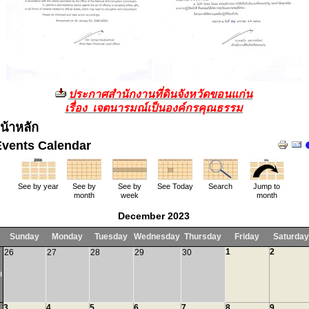
ประกาศสำนักงานที่ดินจังหวัดขอนแก่น
เรื่อง เจตนารมณ์เป็นองค์กรคุณธรรม
น้าหลัก
Events Calendar
See by year
See by
See by
See Today
Search
Jump to
month
week
month
December 2023
Sunday
Monday
Tuesday
Wednesday
Thursday
Friday
Saturday
1
2
26
27
28
29
30
8
3
4
5
6
7
8
9