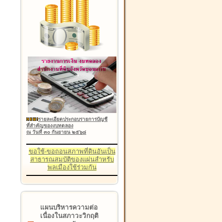
รายละเอียดประกอบรายการบัญชี
ที่สำคัญของงบทดลอง
ณ วันที่ ๓๐ กันยายน ๒๕๖๘
ขอใช้-ขอถอนสภาพที่ดินอันเป็น
สาธารณสมบัติของแผ่นสำหรับ
พลเมืองใช้ร่วมกัน
แผนบริหารความต่อ
เนื่องในสภาวะวิกฤติ