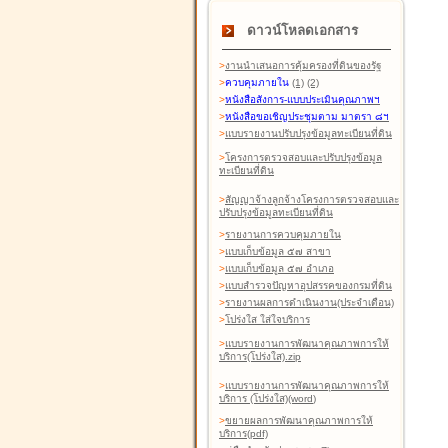
ดาวน์โหลดเอกสาร
>
งานนำเสนอการคุ้มครองที่ดินของรัฐ
>
ควบคุมภายใน
(1)
(2)
>
หนังสือสังการ-แบบประเมินคุณภาพฯ
>
หนังสือขอเชิญประชุมตาม มาตรา ๘ฯ
>
แบบรายงานปรับปรุงข้อมูลทะเบียนที่ดิน
>
โครงการตรวจสอบและปรับปรุงข้อมูล
ทะเบียนที่ดิน
>
สัญญาจ้างลูกจ้างโครงการตรวจสอบและ
ปรับปรุงข้อมูลทะเบียนที่ดิน
>
รายงานการควบคุมภายใน
>
แบบเก็บข้อมูล ๕๗ สาขา
>
แบบเก็บข้อมูล ๕๗ อำเภอ
>
แบบสำรวจปัญหาอุปสรรคของกรมที่ดิน
>
รายงานผลการดำเนินงาน(ประจำเดือน)
>
โปร่งใส ใส่ใจบริการ
>
แบบรายงานการพัฒนาคุณภาพการให้
บริการ(โปร่งใส).zip
>
แบบรายงานการพัฒนาคุณภาพการให้
บริการ (โปร่งใส)(word
)
>
ขยายผลการพัฒนาคุณภาพการให้
บริการ(pdf)