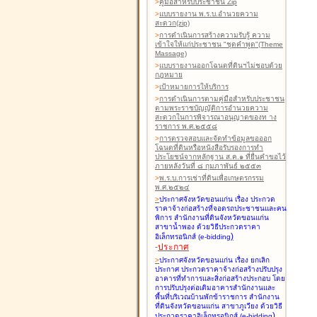
>
คู่มือสำหรับประชาชน Zip
>
แบบรายงาน พ.ร.บ.อำนวยความ
สะดวก(zip)
>
การดำเนินการสร้างความรับรู้ ความ
เข้าใจให้แก่ประชาชน "ชุดคำพูด"(Theme
Massage)
>
แบบรายงานออกโฉนดที่ดินฯไม่ชอบด้วย
กฎหมาย
>
เป้าหมายการให้บริการ
>
การดำเนินการตามคู่มือสำหรับประชาชน
ตามพระราชบัญญัติการอำนวยความ
สะดวกในการพิจารณาอนุญาตของท าง
ราชการ พ.ศ.๒๕๕๘
>
การตรวจสอบและจัดทำข้อมูลขอออก
โฉนดที่ดินหรือหนังสือรับรองการทำ
ประโยชน์จากหลักฐาน ส.ค.๑ ที่ยื่นคำขอไว้
ภายหลังวันที่ ๘ กุมภาพันธ์ ๒๕๕๓
>
พ.ร.บ.การเช่าที่ดินเพื่อเกษตรกรรม
พ.ศ.๒๕๒๔
>
ประกาศจังหวัดขอนแก่น เรื่อง ประกวด
ราคาจ้างก่อสร้างที่จอดรถประชาชนและคน
พิการ สำนักงานที่ดินจังหวัดขอนแก่น
สาขาน้ำพอง
ด้วยวิธีประกวดราคา
)
อิเล็กทรอนิกส์ (e-bidding
-
ประกาศ
>
ประกาศจังหวัดขอนแก่น เรื่อง ยกเลิก
ประกาศ ประกวดราคาจ้างก่อสร้างปรับปรุง
อาคารที่ทำการและสิ่งก่อสร้างประกอบ โดย
การปรับปรุงต่อเติมอาคารสำนักงานและ
พื้นที่บริเวณบ้านพักข้าราชการ สำนักงาน
ที่ดินจังหวัดขอนแก่น สาขาภูเวียง
ด้วยวิธี
)
ประกวดราคาอิเล็กทรอนิกส์ (e-bidding