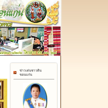
๑๗ กุมภาพันธ์ "วันคล้ายวันสถาปนากรมที่ดิน" ครบรอบ ๑๒๒ ปี
ข่าวเด่นชาวดิน
ขอนแก่น