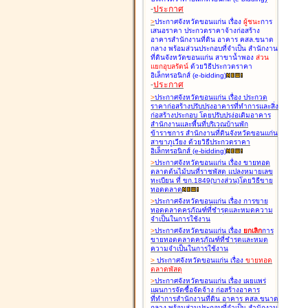
-
ประกาศ
>
ประกาศจังหวัดขอนแก่น เรื่อง
ผู้ชนะ
การ
เสนอราคา ประกวดราคาจ้างก่อสร้าง
อาคารสำนักงานที่ดิน อาคาร คสล.ขนาด
กลาง พร้อมส่วนประกอบที่จำเป็น สำนักงาน
ที่ดินจังหวัดขอนแก่น สาขาน้ำพอง
ส่วน
แยกอุบลรัตน์
ด้วยวิธีประกวดราคา
อิเล็กทรอนิกส์ (e-bidding
)
-
ประกาศ
>
ประกาศจังหวัดขอนแก่น เรื่อง
ประกวด
ราคาก่อสร้างปรับปรุงอาคารที่ทำการและสิ่ง
ก่อสร้างประกอบ โดยปรับปรุง่อเติมอาคาร
สำนักงานและพื้นที่บริเวณบ้านพัก
ข้าราชการ สำนักงานที่ดินจังหวัดขอนแก่น
สาขาภูเวียง ด้วยวิธีประกวดราคา
อิเล็กทรอนิกส์ (e-bidding
)
>
ประกาศจังหวัดขอนแก่น เรื่อง
ขายทอด
ตลาดต้นไม้บนที่ราชพัสดุ แปลงหมายเลข
ทะเบียน ที่ ขก.1849(บางส่วน)โดยวิธีขาย
ทอดตลาด
>
ประกาศจังหวัดขอนแก่น เรื่อง
การขาย
ทอดตลาดครุภัณฑ์ที่ชำรุดและหมดความ
จำเป็นในการใช้งาน
>
ประกาศจังหวัดขอนแก่น เรื่อง
ยกเลิก
การ
ขายทอดตลาดครุภัณฑ์ที่ชำรุดและหมด
ความจำเป็นในการใช้งาน
>
ประกาศจังหวัดขอนแก่น เรื่อง
ขายทอด
ตลาด
พัสดุ
>
ประกาศจังหวัดขอนแก่น เรื่อง
เผยแพร่
แผนการจัดซื้อจัดจ้าง ก่อสร้างอาคาร
ที่ทำการสำนักงานที่ดิน อาคาร คสล.ขนาด
กลาง พร้อมส่วนประกอบที่จำเป็น สำนักงาน