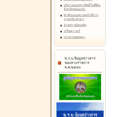
ปริมาณเอกสารสิทธิในที่ดิน
จังหวัดขอนแก่น
คำสั่งมอบหมายหน้าที่การ
งานกลุ่ม-ฝ่าย
»
อ่านข่าวย้อนหลัง
เกร็ดความรู้
กระดานสนทนา
พ.ร.บ.ข้อมูลข่าวสาร
ของทางราชการ
พ.ศ.๒๕๔๐