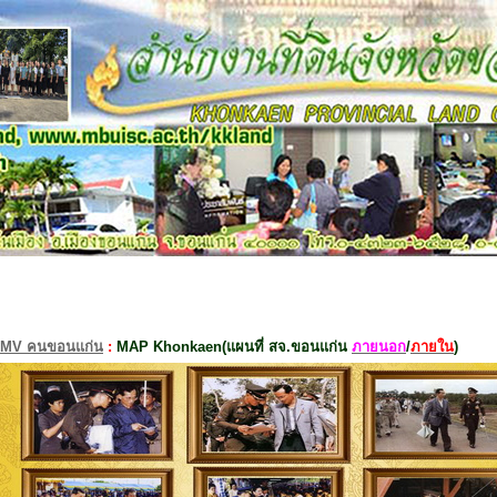
MV คนขอนแก่น
:
MAP Khonkaen(แผนที่ สจ.ขอนแก่น
ภายนอก
/
ภายใน
)