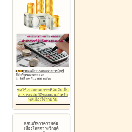
รายละเอียดประกอบรายการบัญชี
ที่สำคัญของงบทดลอง
ณ วันที่ ๓๐ กันยายน ๒๕๖๘
ขอใช้-ขอถอนสภาพที่ดินอันเป็น
สาธารณสมบัติของแผ่นสำหรับ
พลเมืองใช้ร่วมกัน
แผนบริหารความต่อ
เนื่องในสภาวะวิกฤติ