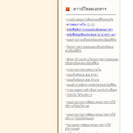
ดาวน์โหลดเอกสาร
>
งานนำเสนอการคุ้มครองที่ดินของรัฐ
>
ควบคุมภายใน
(1)
(2)
>
หนังสือสังการ-แบบประเมินคุณภาพฯ
>
หนังสือขอเชิญประชุมตาม มาตรา ๘ฯ
>
แบบรายงานปรับปรุงข้อมูลทะเบียนที่ดิน
>
โครงการตรวจสอบและปรับปรุงข้อมูล
ทะเบียนที่ดิน
>
สัญญาจ้างลูกจ้างโครงการตรวจสอบและ
ปรับปรุงข้อมูลทะเบียนที่ดิน
>
รายงานการควบคุมภายใน
>
แบบเก็บข้อมูล ๕๗ สาขา
>
แบบเก็บข้อมูล ๕๗ อำเภอ
>
แบบสำรวจปัญหาอุปสรรคของกรมที่ดิน
>
รายงานผลการดำเนินงาน(ประจำเดือน)
>
โปร่งใส ใส่ใจบริการ
>
แบบรายงานการพัฒนาคุณภาพการให้
บริการ(โปร่งใส).zip
>
แบบรายงานการพัฒนาคุณภาพการให้
บริการ (โปร่งใส)(word
)
>
ขยายผลการพัฒนาคุณภาพการให้
บริการ(pdf)