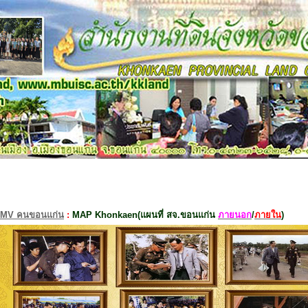
MV คนขอนแก่น
:
MAP Khonkaen(แผนที่ สจ.ขอนแก่น
ภายนอก
/
ภายใน
)