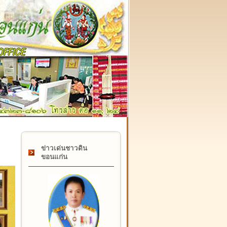
๑๗ กุมภาพันธ์ "วันคล้ายวันสถาปนากรมที่ดิน" ครบรอบ ๑๒๒ ปี
ข่าวเด่นชาวดิน
ขอนแก่น