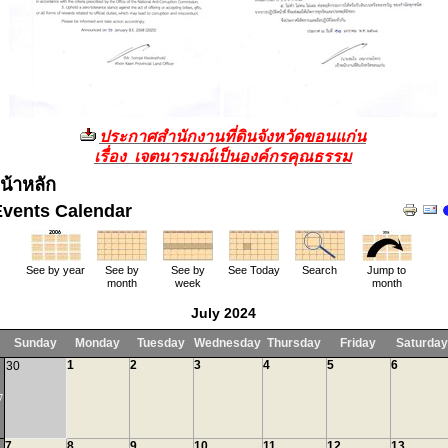
ประกาศสำนักงานที่ดินจังหวัดขอนแก่น
เรื่อง เจตนารมณ์เป็นองค์กรคุณธรรม
น้าหลัก
Events Calendar
See by year
See by
See by
See Today
Search
Jump to
month
week
month
July 2024
Sunday
Monday
Tuesday
Wednesday
Thursday
Friday
Saturday
1
2
3
4
5
6
30
7
7
8
9
10
11
12
13