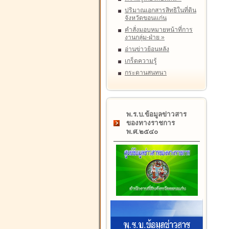
ปริมาณเอกสารสิทธิในที่ดิน
จังหวัดขอนแก่น
คำสั่งมอบหมายหน้าที่การ
งานกลุ่ม-ฝ่าย
»
อ่านข่าวย้อนหลัง
เกร็ดความรู้
กระดานสนทนา
พ.ร.บ.ข้อมูลข่าวสาร
ของทางราชการ
พ.ศ.๒๕๔๐