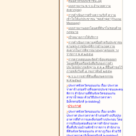
>
คู่มือสำหรับประชาชน Zip
>
แบบรายงาน พ.ร.บ.อำนวยความ
สะดวก(zip)
>
การดำเนินการสร้างความรับรู้ ความ
เข้าใจให้แก่ประชาชน "ชุดคำพูด"(Theme
Massage)
>
แบบรายงานออกโฉนดที่ดินฯไม่ชอบด้วย
กฎหมาย
>
เป้าหมายการให้บริการ
>
การดำเนินการตามคู่มือสำหรับประชาชน
ตามพระราชบัญญัติการอำนวยความ
สะดวกในการพิจารณาอนุญาตของท าง
ราชการ พ.ศ.๒๕๕๘
>
การตรวจสอบและจัดทำข้อมูลขอออก
โฉนดที่ดินหรือหนังสือรับรองการทำ
ประโยชน์จากหลักฐาน ส.ค.๑ ที่ยื่นคำขอไว้
ภายหลังวันที่ ๘ กุมภาพันธ์ ๒๕๕๓
>
พ.ร.บ.การเช่าที่ดินเพื่อเกษตรกรรม
พ.ศ.๒๕๒๔
>
ประกาศจังหวัดขอนแก่น เรื่อง ประกวด
ราคาจ้างก่อสร้างที่จอดรถประชาชนและคน
พิการ สำนักงานที่ดินจังหวัดขอนแก่น
สาขาน้ำพอง
ด้วยวิธีประกวดราคา
)
อิเล็กทรอนิกส์ (e-bidding
-
ประกาศ
>
ประกาศจังหวัดขอนแก่น เรื่อง ยกเลิก
ประกาศ ประกวดราคาจ้างก่อสร้างปรับปรุง
อาคารที่ทำการและสิ่งก่อสร้างประกอบ โดย
การปรับปรุงต่อเติมอาคารสำนักงานและ
พื้นที่บริเวณบ้านพักข้าราชการ สำนักงาน
ที่ดินจังหวัดขอนแก่น สาขาภูเวียง
ด้วยวิธี
)
ประกวดราคาอิเล็กทรอนิกส์ (e-bidding