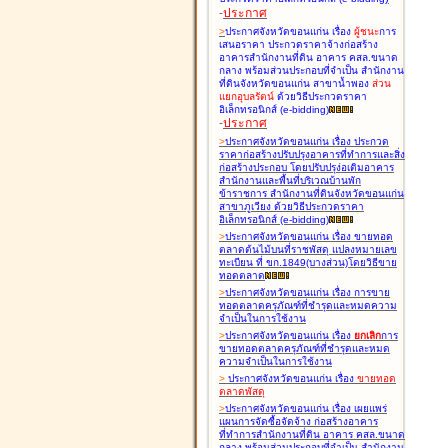
-
ประกาศ
>
ประกาศจังหวัดขอนแก่น เรื่อง
ผู้ชนะ
การ
เสนอราคา ประกวดราคาจ้างก่อสร้าง
อาคารสำนักงานที่ดิน อาคาร คสล.ขนาด
กลาง พร้อมส่วนประกอบที่จำเป็น สำนักงาน
ที่ดินจังหวัดขอนแก่น สาขาน้ำพอง
ส่วน
แยกอุบลรัตน์
ด้วยวิธีประกวดราคา
อิเล็กทรอนิกส์ (e-bidding
)
-
ประกาศ
>
ประกาศจังหวัดขอนแก่น เรื่อง
ประกวด
ราคาก่อสร้างปรับปรุงอาคารที่ทำการและสิ่ง
ก่อสร้างประกอบ โดยปรับปรุง่อเติมอาคาร
สำนักงานและพื้นที่บริเวณบ้านพัก
ข้าราชการ สำนักงานที่ดินจังหวัดขอนแก่น
สาขาภูเวียง ด้วยวิธีประกวดราคา
อิเล็กทรอนิกส์ (e-bidding
)
>
ประกาศจังหวัดขอนแก่น เรื่อง
ขายทอด
ตลาดต้นไม้บนที่ราชพัสดุ แปลงหมายเลข
ทะเบียน ที่ ขก.1849(บางส่วน)โดยวิธีขาย
ทอดตลาด
>
ประกาศจังหวัดขอนแก่น เรื่อง
การขาย
ทอดตลาดครุภัณฑ์ที่ชำรุดและหมดความ
จำเป็นในการใช้งาน
>
ประกาศจังหวัดขอนแก่น เรื่อง
ยกเลิก
การ
ขายทอดตลาดครุภัณฑ์ที่ชำรุดและหมด
ความจำเป็นในการใช้งาน
>
ประกาศจังหวัดขอนแก่น เรื่อง
ขายทอด
ตลาด
พัสดุ
>
ประกาศจังหวัดขอนแก่น เรื่อง
เผยแพร่
แผนการจัดซื้อจัดจ้าง ก่อสร้างอาคาร
ที่ทำการสำนักงานที่ดิน อาคาร คสล.ขนาด
กลาง พร้อมส่วนประกอบที่จำเป็น สำนักงาน