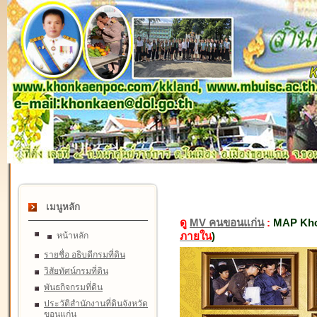
เมนูหลัก
ดู
MV คนขอนแก่น
:
MAP Kho
ภายใน
)
หน้าหลัก
รายชื่อ อธิบดีกรมที่ดิน
วิสัยทัศน์กรมที่ดิน
พันธกิจกรมที่ดิน
ประวัติสำนักงานที่ดินจังหวัด
ขอนแก่น