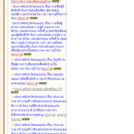
(
ประกาศ+รายละเอียดแนบท้าย
)
>
ประกาศจังหวัดขอนแก่น เรื่อง
รายชื่อผู้มี
สิทธิเข้ารับการสอบคัดเลือก ผู้ขาดคุณ
สมบัติฯ และกำหนดวัน เวลา สถานที่ในการ
สอบ
(
ประกาศ
)
>
ประกาศจังหวัดขอนแก่น เรื่อง
รายชื่อผู้
ผ่านการประเมินความรู้ความสามารถ
ทักษะ และสมรรถนะ ครั้งที่ ๑ (สอบข้อเขียน)
และผู้มีสิทธิ์เข้ารับการประเมินความรู้ความ
สามารถ ทักษะ และสมรรถนะ ครั้งที่ ๒ (สอบ
สัมภาษณ์) กำหนดวัน เวลา สถานที่สอบ
และระเบียบเกี่ยวกับการประเมินสมรรถนะฯ
เพื่อเลือกสรรเป็นพนักงานราชการทั่วไป
(
ประกาศ
)
>
>
ประกาศจังหวัดขอนแก่น เรื่อง
บัญชี
ราย
ชื่อผู้ผ่านการเลือกสรรเพื่อจัดจ้างเป็น
พนักงานราชการทั่วไป
(
ประกาศ
)
>
>
ประกาศจังหวัดขอนแก่น เรื่อง
เผยแพร่
แผนการจัดซื้อจัดจ้าง ประจำปีงบประมาณ
พ.ศ.๒๕๖๘
(
ประกาศ
)
>
>
ประกาศมัดจำรังวัดค้างบัญชีเกิน 5 ปี
>
>
ประกาศจังหวัดขอนแก่น เรื่อง ประกวด
ราคาจ้างก่อสร้างที่จอดรถประชาชนและคน
พิการ สำนักงานที่ดินจังหวัดขอนแก่น
สาขากระนวน ด้วยวิธีประกวดราคา
อิเล็กทรอนิกส์ (e-bidding)
ประกาศ
,
เอกสาร
ประกอบ
>
>
ประกาศจังหวัดขอนแก่น เรื่อง ประกวด
ราคาจ้างก่อสร้างที่จอดรถประชาชนและคน
พิการ สำนักงานที่ดินจังหวัดขอนแก่น ด้วย