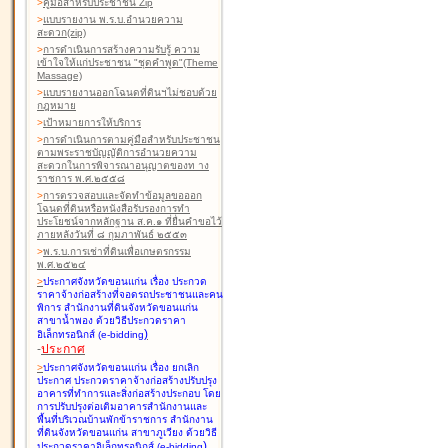
>
คู่มือสำหรับประชาชน Zip
>
แบบรายงาน พ.ร.บ.อำนวยความ
สะดวก(zip)
>
การดำเนินการสร้างความรับรู้ ความ
เข้าใจให้แก่ประชาชน "ชุดคำพูด"(Theme
Massage)
>
แบบรายงานออกโฉนดที่ดินฯไม่ชอบด้วย
กฎหมาย
>
เป้าหมายการให้บริการ
>
การดำเนินการตามคู่มือสำหรับประชาชน
ตามพระราชบัญญัติการอำนวยความ
สะดวกในการพิจารณาอนุญาตของท าง
ราชการ พ.ศ.๒๕๕๘
>
การตรวจสอบและจัดทำข้อมูลขอออก
โฉนดที่ดินหรือหนังสือรับรองการทำ
ประโยชน์จากหลักฐาน ส.ค.๑ ที่ยื่นคำขอไว้
ภายหลังวันที่ ๘ กุมภาพันธ์ ๒๕๕๓
>
พ.ร.บ.การเช่าที่ดินเพื่อเกษตรกรรม
พ.ศ.๒๕๒๔
>
ประกาศจังหวัดขอนแก่น เรื่อง ประกวด
ราคาจ้างก่อสร้างที่จอดรถประชาชนและคน
พิการ สำนักงานที่ดินจังหวัดขอนแก่น
สาขาน้ำพอง
ด้วยวิธีประกวดราคา
)
อิเล็กทรอนิกส์ (e-bidding
-
ประกาศ
>
ประกาศจังหวัดขอนแก่น เรื่อง ยกเลิก
ประกาศ ประกวดราคาจ้างก่อสร้างปรับปรุง
อาคารที่ทำการและสิ่งก่อสร้างประกอบ โดย
การปรับปรุงต่อเติมอาคารสำนักงานและ
พื้นที่บริเวณบ้านพักข้าราชการ สำนักงาน
ที่ดินจังหวัดขอนแก่น สาขาภูเวียง
ด้วยวิธี
)
ประกวดราคาอิเล็กทรอนิกส์ (e-bidding