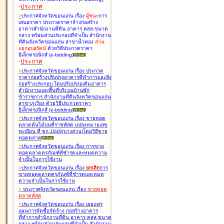
-
ประกาศ
>
ประกาศจังหวัดขอนแก่น เรื่อง
ผู้ชนะ
การ
เสนอราคา ประกวดราคาจ้างก่อสร้าง
อาคารสำนักงานที่ดิน อาคาร คสล.ขนาด
กลาง พร้อมส่วนประกอบที่จำเป็น สำนักงาน
ที่ดินจังหวัดขอนแก่น สาขาน้ำพอง
ส่วน
แยกอุบลรัตน์
ด้วยวิธีประกวดราคา
อิเล็กทรอนิกส์ (e-bidding
)
-
ประกาศ
>
ประกาศจังหวัดขอนแก่น เรื่อง
ประกวด
ราคาก่อสร้างปรับปรุงอาคารที่ทำการและสิ่ง
ก่อสร้างประกอบ โดยปรับปรุง่อเติมอาคาร
สำนักงานและพื้นที่บริเวณบ้านพัก
ข้าราชการ สำนักงานที่ดินจังหวัดขอนแก่น
สาขาภูเวียง ด้วยวิธีประกวดราคา
อิเล็กทรอนิกส์ (e-bidding
)
>
ประกาศจังหวัดขอนแก่น เรื่อง
ขายทอด
ตลาดต้นไม้บนที่ราชพัสดุ แปลงหมายเลข
ทะเบียน ที่ ขก.1849(บางส่วน)โดยวิธีขาย
ทอดตลาด
>
ประกาศจังหวัดขอนแก่น เรื่อง
การขาย
ทอดตลาดครุภัณฑ์ที่ชำรุดและหมดความ
จำเป็นในการใช้งาน
>
ประกาศจังหวัดขอนแก่น เรื่อง
ยกเลิก
การ
ขายทอดตลาดครุภัณฑ์ที่ชำรุดและหมด
ความจำเป็นในการใช้งาน
>
ประกาศจังหวัดขอนแก่น เรื่อง
ขายทอด
ตลาด
พัสดุ
>
ประกาศจังหวัดขอนแก่น เรื่อง
เผยแพร่
แผนการจัดซื้อจัดจ้าง ก่อสร้างอาคาร
ที่ทำการสำนักงานที่ดิน อาคาร คสล.ขนาด
กลาง พร้อมส่วนประกอบที่จำเป็น สำนักงาน