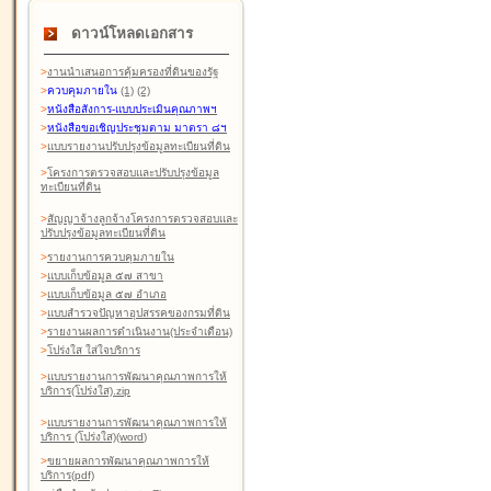
ดาวน์โหลดเอกสาร
>
งานนำเสนอการคุ้มครองที่ดินของรัฐ
>
ควบคุมภายใน
(1)
(2)
>
หนังสือสังการ-แบบประเมินคุณภาพฯ
>
หนังสือขอเชิญประชุมตาม มาตรา ๘ฯ
>
แบบรายงานปรับปรุงข้อมูลทะเบียนที่ดิน
>
โครงการตรวจสอบและปรับปรุงข้อมูล
ทะเบียนที่ดิน
>
สัญญาจ้างลูกจ้างโครงการตรวจสอบและ
ปรับปรุงข้อมูลทะเบียนที่ดิน
>
รายงานการควบคุมภายใน
>
แบบเก็บข้อมูล ๕๗ สาขา
>
แบบเก็บข้อมูล ๕๗ อำเภอ
>
แบบสำรวจปัญหาอุปสรรคของกรมที่ดิน
>
รายงานผลการดำเนินงาน(ประจำเดือน)
>
โปร่งใส ใส่ใจบริการ
>
แบบรายงานการพัฒนาคุณภาพการให้
บริการ(โปร่งใส).zip
>
แบบรายงานการพัฒนาคุณภาพการให้
บริการ (โปร่งใส)(word
)
>
ขยายผลการพัฒนาคุณภาพการให้
บริการ(pdf)