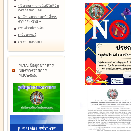
ปริมาณเอกสารสิทธิในที่ดิน
จังหวัดขอนแก่น
คำสั่งมอบหมายหน้าที่การ
งานกลุ่ม-ฝ่าย
»
อ่านข่าวย้อนหลัง
เกร็ดความรู้
กระดานสนทนา
พ.ร.บ.ข้อมูลข่าวสาร
ของทางราชการ
พ.ศ.๒๕๔๐