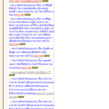
(
ประกาศ+รายละเอียดแนบท้าย
)
>
ประกาศจังหวัดขอนแก่น เรื่อง
รายชื่อผู้มี
สิทธิเข้ารับการสอบคัดเลือก ผู้ขาดคุณ
สมบัติฯ และกำหนดวัน เวลา สถานที่ในการ
สอบ
(
ประกาศ
)
>
ประกาศจังหวัดขอนแก่น เรื่อง
รายชื่อผู้
ผ่านการประเมินความรู้ความสามารถ
ทักษะ และสมรรถนะ ครั้งที่ ๑ (สอบข้อเขียน)
และผู้มีสิทธิ์เข้ารับการประเมินความรู้ความ
สามารถ ทักษะ และสมรรถนะ ครั้งที่ ๒ (สอบ
สัมภาษณ์) กำหนดวัน เวลา สถานที่สอบ
และระเบียบเกี่ยวกับการประเมินสมรรถนะฯ
เพื่อเลือกสรรเป็นพนักงานราชการทั่วไป
(
ประกาศ
)
>
>
ประกาศจังหวัดขอนแก่น เรื่อง
บัญชี
ราย
ชื่อผู้ผ่านการเลือกสรรเพื่อจัดจ้างเป็น
พนักงานราชการทั่วไป
(
ประกาศ
)
>
>
ประกาศจังหวัดขอนแก่น เรื่อง
เผยแพร่
แผนการจัดซื้อจัดจ้าง ประจำปีงบประมาณ
พ.ศ.๒๕๖๘
(
ประกาศ
)
>
>
ประกาศมัดจำรังวัดค้างบัญชีเกิน 5 ปี
>
>
ประกาศจังหวัดขอนแก่น เรื่อง ประกวด
ราคาจ้างก่อสร้างที่จอดรถประชาชนและคน
พิการ สำนักงานที่ดินจังหวัดขอนแก่น
สาขากระนวน ด้วยวิธีประกวดราคา
อิเล็กทรอนิกส์ (e-bidding)
ประกาศ
,
เอกสาร
ประกอบ
>
>
ประกาศจังหวัดขอนแก่น เรื่อง ประกวด
ราคาจ้างก่อสร้างที่จอดรถประชาชนและคน
พิการ สำนักงานที่ดินจังหวัดขอนแก่น ด้วย