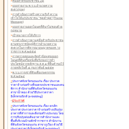
>
คู่มือสำหรับประชาชน Zip
>
แบบรายงาน พ.ร.บ.อำนวยความ
สะดวก(zip)
>
การดำเนินการสร้างความรับรู้ ความ
เข้าใจให้แก่ประชาชน "ชุดคำพูด"(Theme
Massage)
>
แบบรายงานออกโฉนดที่ดินฯไม่ชอบด้วย
กฎหมาย
>
เป้าหมายการให้บริการ
>
การดำเนินการตามคู่มือสำหรับประชาชน
ตามพระราชบัญญัติการอำนวยความ
สะดวกในการพิจารณาอนุญาตของท าง
ราชการ พ.ศ.๒๕๕๘
>
การตรวจสอบและจัดทำข้อมูลขอออก
โฉนดที่ดินหรือหนังสือรับรองการทำ
ประโยชน์จากหลักฐาน ส.ค.๑ ที่ยื่นคำขอไว้
ภายหลังวันที่ ๘ กุมภาพันธ์ ๒๕๕๓
>
พ.ร.บ.การเช่าที่ดินเพื่อเกษตรกรรม
พ.ศ.๒๕๒๔
>
ประกาศจังหวัดขอนแก่น เรื่อง ประกวด
ราคาจ้างก่อสร้างที่จอดรถประชาชนและคน
พิการ สำนักงานที่ดินจังหวัดขอนแก่น
สาขาน้ำพอง
ด้วยวิธีประกวดราคา
)
อิเล็กทรอนิกส์ (e-bidding
-
ประกาศ
>
ประกาศจังหวัดขอนแก่น เรื่อง ยกเลิก
ประกาศ ประกวดราคาจ้างก่อสร้างปรับปรุง
อาคารที่ทำการและสิ่งก่อสร้างประกอบ โดย
การปรับปรุงต่อเติมอาคารสำนักงานและ
พื้นที่บริเวณบ้านพักข้าราชการ สำนักงาน
ที่ดินจังหวัดขอนแก่น สาขาภูเวียง
ด้วยวิธี
)
ประกวดราคาอิเล็กทรอนิกส์ (e-bidding