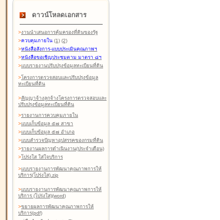
ดาวน์โหลดเอกสาร
>
งานนำเสนอการคุ้มครองที่ดินของรัฐ
>
ควบคุมภายใน
(1)
(2)
>
หนังสือสังการ-แบบประเมินคุณภาพฯ
>
หนังสือขอเชิญประชุมตาม มาตรา ๘ฯ
>
แบบรายงานปรับปรุงข้อมูลทะเบียนที่ดิน
>
โครงการตรวจสอบและปรับปรุงข้อมูล
ทะเบียนที่ดิน
>
สัญญาจ้างลูกจ้างโครงการตรวจสอบและ
ปรับปรุงข้อมูลทะเบียนที่ดิน
>
รายงานการควบคุมภายใน
>
แบบเก็บข้อมูล ๕๗ สาขา
>
แบบเก็บข้อมูล ๕๗ อำเภอ
>
แบบสำรวจปัญหาอุปสรรคของกรมที่ดิน
>
รายงานผลการดำเนินงาน(ประจำเดือน)
>
โปร่งใส ใส่ใจบริการ
>
แบบรายงานการพัฒนาคุณภาพการให้
บริการ(โปร่งใส).zip
>
แบบรายงานการพัฒนาคุณภาพการให้
บริการ (โปร่งใส)(word
)
>
ขยายผลการพัฒนาคุณภาพการให้
บริการ(pdf)