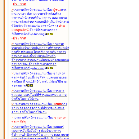
-
ประกาศ
>
ประกาศจังหวัดขอนแก่น เรื่อง
ผู้ชนะ
การ
เสนอราคา ประกวดราคาจ้างก่อสร้าง
อาคารสำนักงานที่ดิน อาคาร คสล.ขนาด
กลาง พร้อมส่วนประกอบที่จำเป็น สำนักงาน
ที่ดินจังหวัดขอนแก่น สาขาน้ำพอง
ส่วน
แยกอุบลรัตน์
ด้วยวิธีประกวดราคา
อิเล็กทรอนิกส์ (e-bidding
)
-
ประกาศ
>
ประกาศจังหวัดขอนแก่น เรื่อง
ประกวด
ราคาก่อสร้างปรับปรุงอาคารที่ทำการและสิ่ง
ก่อสร้างประกอบ โดยปรับปรุง่อเติมอาคาร
สำนักงานและพื้นที่บริเวณบ้านพัก
ข้าราชการ สำนักงานที่ดินจังหวัดขอนแก่น
สาขาภูเวียง ด้วยวิธีประกวดราคา
อิเล็กทรอนิกส์ (e-bidding
)
>
ประกาศจังหวัดขอนแก่น เรื่อง
ขายทอด
ตลาดต้นไม้บนที่ราชพัสดุ แปลงหมายเลข
ทะเบียน ที่ ขก.1849(บางส่วน)โดยวิธีขาย
ทอดตลาด
>
ประกาศจังหวัดขอนแก่น เรื่อง
การขาย
ทอดตลาดครุภัณฑ์ที่ชำรุดและหมดความ
จำเป็นในการใช้งาน
>
ประกาศจังหวัดขอนแก่น เรื่อง
ยกเลิก
การ
ขายทอดตลาดครุภัณฑ์ที่ชำรุดและหมด
ความจำเป็นในการใช้งาน
>
ประกาศจังหวัดขอนแก่น เรื่อง
ขายทอด
ตลาด
พัสดุ
>
ประกาศจังหวัดขอนแก่น เรื่อง
เผยแพร่
แผนการจัดซื้อจัดจ้าง ก่อสร้างอาคาร
ที่ทำการสำนักงานที่ดิน อาคาร คสล.ขนาด
กลาง พร้อมส่วนประกอบที่จำเป็น สำนักงาน