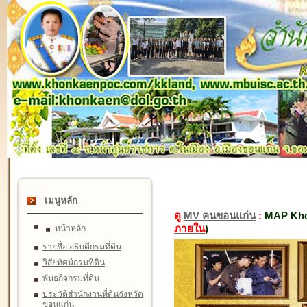
เมนูหลัก
ดู
MV คนขอนแก่น
:
MAP Kho
ภายใน
)
หน้าหลัก
รายชื่อ อธิบดีกรมที่ดิน
วิสัยทัศน์กรมที่ดิน
พันธกิจกรมที่ดิน
ประวัติสำนักงานที่ดินจังหวัด
ขอนแก่น