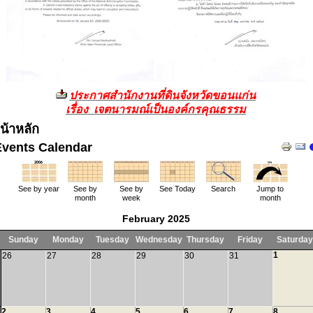
ประกาศสำนักงานที่ดินจังหวัดขอนแก่น
เรื่อง เจตนารมณ์เป็นองค์กรคุณธรรม
น้าหลัก
Events Calendar
See by year
See by
See by
See Today
Search
Jump to
month
week
month
February 2025
Sunday
Monday
Tuesday
Wednesday
Thursday
Friday
Saturday
1
26
27
28
29
30
31
2
3
4
5
6
7
8