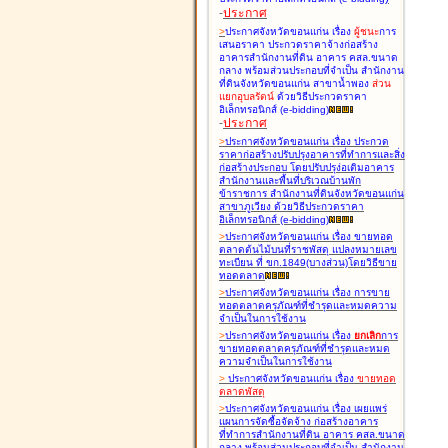
-
ประกาศ
>
ประกาศจังหวัดขอนแก่น เรื่อง
ผู้ชนะ
การ
เสนอราคา ประกวดราคาจ้างก่อสร้าง
อาคารสำนักงานที่ดิน อาคาร คสล.ขนาด
กลาง พร้อมส่วนประกอบที่จำเป็น สำนักงาน
ที่ดินจังหวัดขอนแก่น สาขาน้ำพอง
ส่วน
แยกอุบลรัตน์
ด้วยวิธีประกวดราคา
อิเล็กทรอนิกส์ (e-bidding
)
-
ประกาศ
>
ประกาศจังหวัดขอนแก่น เรื่อง
ประกวด
ราคาก่อสร้างปรับปรุงอาคารที่ทำการและสิ่ง
ก่อสร้างประกอบ โดยปรับปรุง่อเติมอาคาร
สำนักงานและพื้นที่บริเวณบ้านพัก
ข้าราชการ สำนักงานที่ดินจังหวัดขอนแก่น
สาขาภูเวียง ด้วยวิธีประกวดราคา
อิเล็กทรอนิกส์ (e-bidding
)
>
ประกาศจังหวัดขอนแก่น เรื่อง
ขายทอด
ตลาดต้นไม้บนที่ราชพัสดุ แปลงหมายเลข
ทะเบียน ที่ ขก.1849(บางส่วน)โดยวิธีขาย
ทอดตลาด
>
ประกาศจังหวัดขอนแก่น เรื่อง
การขาย
ทอดตลาดครุภัณฑ์ที่ชำรุดและหมดความ
จำเป็นในการใช้งาน
>
ประกาศจังหวัดขอนแก่น เรื่อง
ยกเลิก
การ
ขายทอดตลาดครุภัณฑ์ที่ชำรุดและหมด
ความจำเป็นในการใช้งาน
>
ประกาศจังหวัดขอนแก่น เรื่อง
ขายทอด
ตลาด
พัสดุ
>
ประกาศจังหวัดขอนแก่น เรื่อง
เผยแพร่
แผนการจัดซื้อจัดจ้าง ก่อสร้างอาคาร
ที่ทำการสำนักงานที่ดิน อาคาร คสล.ขนาด
กลาง พร้อมส่วนประกอบที่จำเป็น สำนักงาน