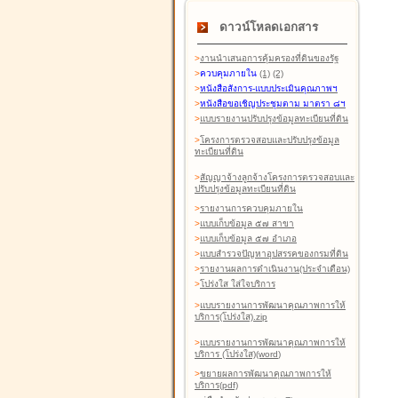
ดาวน์โหลดเอกสาร
>
งานนำเสนอการคุ้มครองที่ดินของรัฐ
>
ควบคุมภายใน
(1)
(2)
>
หนังสือสังการ-แบบประเมินคุณภาพฯ
>
หนังสือขอเชิญประชุมตาม มาตรา ๘ฯ
>
แบบรายงานปรับปรุงข้อมูลทะเบียนที่ดิน
>
โครงการตรวจสอบและปรับปรุงข้อมูล
ทะเบียนที่ดิน
>
สัญญาจ้างลูกจ้างโครงการตรวจสอบและ
ปรับปรุงข้อมูลทะเบียนที่ดิน
>
รายงานการควบคุมภายใน
>
แบบเก็บข้อมูล ๕๗ สาขา
>
แบบเก็บข้อมูล ๕๗ อำเภอ
>
แบบสำรวจปัญหาอุปสรรคของกรมที่ดิน
>
รายงานผลการดำเนินงาน(ประจำเดือน)
>
โปร่งใส ใส่ใจบริการ
>
แบบรายงานการพัฒนาคุณภาพการให้
บริการ(โปร่งใส).zip
>
แบบรายงานการพัฒนาคุณภาพการให้
บริการ (โปร่งใส)(word
)
>
ขยายผลการพัฒนาคุณภาพการให้
บริการ(pdf)