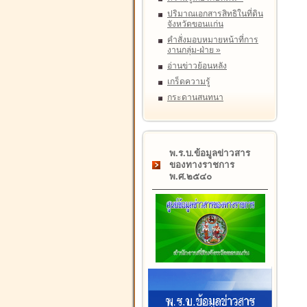
ปริมาณเอกสารสิทธิในที่ดิน
จังหวัดขอนแก่น
คำสั่งมอบหมายหน้าที่การ
งานกลุ่ม-ฝ่าย
»
อ่านข่าวย้อนหลัง
เกร็ดความรู้
กระดานสนทนา
พ.ร.บ.ข้อมูลข่าวสาร
ของทางราชการ
พ.ศ.๒๕๔๐