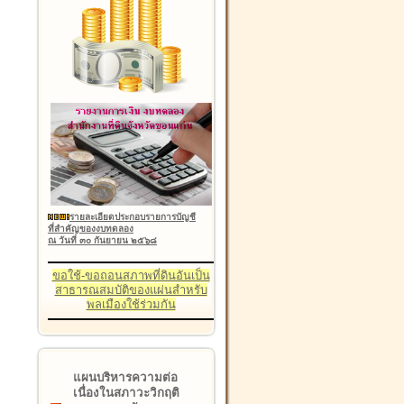
รายละเอียดประกอบรายการบัญชี
ที่สำคัญของงบทดลอง
ณ วันที่ ๓๐ กันยายน ๒๕๖๘
ขอใช้-ขอถอนสภาพที่ดินอันเป็น
สาธารณสมบัติของแผ่นสำหรับ
พลเมืองใช้ร่วมกัน
แผนบริหารความต่อ
เนื่องในสภาวะวิกฤติ