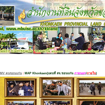
MV คนขอนแก่น
:
MAP Khonkaen(แผนที่ สจ.ขอนแก่น
ภายนอก
/
ภายใน
)