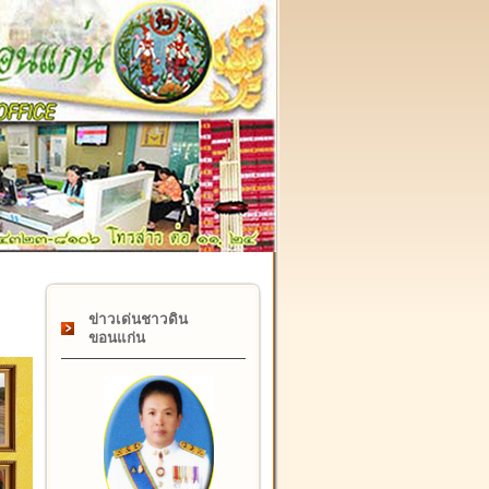
๑๗ กุมภาพันธ์ "วันคล้ายวันสถาปนากรมที่ดิน" ครบรอบ ๑๒๒ 
ข่าวเด่นชาวดิน
ขอนแก่น