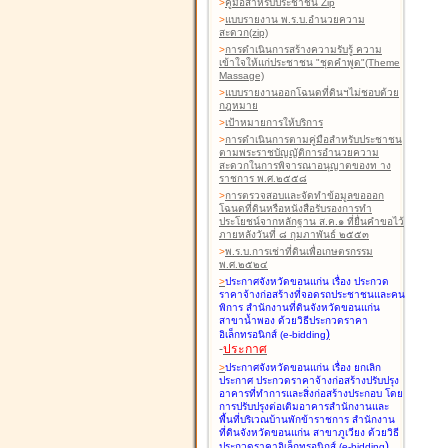
>
คู่มือสำหรับประชาชน Zip
>
แบบรายงาน พ.ร.บ.อำนวยความ
สะดวก(zip)
>
การดำเนินการสร้างความรับรู้ ความ
เข้าใจให้แก่ประชาชน "ชุดคำพูด"(Theme
Massage)
>
แบบรายงานออกโฉนดที่ดินฯไม่ชอบด้วย
กฎหมาย
>
เป้าหมายการให้บริการ
>
การดำเนินการตามคู่มือสำหรับประชาชน
ตามพระราชบัญญัติการอำนวยความ
สะดวกในการพิจารณาอนุญาตของท าง
ราชการ พ.ศ.๒๕๕๘
>
การตรวจสอบและจัดทำข้อมูลขอออก
โฉนดที่ดินหรือหนังสือรับรองการทำ
ประโยชน์จากหลักฐาน ส.ค.๑ ที่ยื่นคำขอไว้
ภายหลังวันที่ ๘ กุมภาพันธ์ ๒๕๕๓
>
พ.ร.บ.การเช่าที่ดินเพื่อเกษตรกรรม
พ.ศ.๒๕๒๔
>
ประกาศจังหวัดขอนแก่น เรื่อง ประกวด
ราคาจ้างก่อสร้างที่จอดรถประชาชนและคน
พิการ สำนักงานที่ดินจังหวัดขอนแก่น
สาขาน้ำพอง
ด้วยวิธีประกวดราคา
)
อิเล็กทรอนิกส์ (e-bidding
-
ประกาศ
>
ประกาศจังหวัดขอนแก่น เรื่อง ยกเลิก
ประกาศ ประกวดราคาจ้างก่อสร้างปรับปรุง
อาคารที่ทำการและสิ่งก่อสร้างประกอบ โดย
การปรับปรุงต่อเติมอาคารสำนักงานและ
พื้นที่บริเวณบ้านพักข้าราชการ สำนักงาน
ที่ดินจังหวัดขอนแก่น สาขาภูเวียง
ด้วยวิธี
)
ประกวดราคาอิเล็กทรอนิกส์ (e-bidding