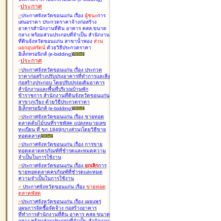
-
ประกาศ
>
ประกาศจังหวัดขอนแก่น เรื่อง
ผู้ชนะ
การ
เสนอราคา ประกวดราคาจ้างก่อสร้าง
อาคารสำนักงานที่ดิน อาคาร คสล.ขนาด
กลาง พร้อมส่วนประกอบที่จำเป็น สำนักงาน
ที่ดินจังหวัดขอนแก่น สาขาน้ำพอง
ส่วน
แยกอุบลรัตน์
ด้วยวิธีประกวดราคา
อิเล็กทรอนิกส์ (e-bidding
)
-
ประกาศ
>
ประกาศจังหวัดขอนแก่น เรื่อง
ประกวด
ราคาก่อสร้างปรับปรุงอาคารที่ทำการและสิ่ง
ก่อสร้างประกอบ โดยปรับปรุง่อเติมอาคาร
สำนักงานและพื้นที่บริเวณบ้านพัก
ข้าราชการ สำนักงานที่ดินจังหวัดขอนแก่น
สาขาภูเวียง ด้วยวิธีประกวดราคา
อิเล็กทรอนิกส์ (e-bidding
)
>
ประกาศจังหวัดขอนแก่น เรื่อง
ขายทอด
ตลาดต้นไม้บนที่ราชพัสดุ แปลงหมายเลข
ทะเบียน ที่ ขก.1849(บางส่วน)โดยวิธีขาย
ทอดตลาด
>
ประกาศจังหวัดขอนแก่น เรื่อง
การขาย
ทอดตลาดครุภัณฑ์ที่ชำรุดและหมดความ
จำเป็นในการใช้งาน
>
ประกาศจังหวัดขอนแก่น เรื่อง
ยกเลิก
การ
ขายทอดตลาดครุภัณฑ์ที่ชำรุดและหมด
ความจำเป็นในการใช้งาน
>
ประกาศจังหวัดขอนแก่น เรื่อง
ขายทอด
ตลาด
พัสดุ
>
ประกาศจังหวัดขอนแก่น เรื่อง
เผยแพร่
แผนการจัดซื้อจัดจ้าง ก่อสร้างอาคาร
ที่ทำการสำนักงานที่ดิน อาคาร คสล.ขนาด
กลาง พร้อมส่วนประกอบที่จำเป็น สำนักงาน