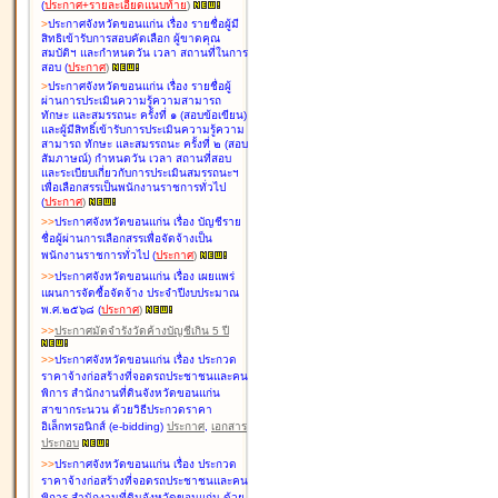
(
ประกาศ+รายละเอียดแนบท้าย
)
>
ประกาศจังหวัดขอนแก่น เรื่อง
รายชื่อผู้มี
สิทธิเข้ารับการสอบคัดเลือก ผู้ขาดคุณ
สมบัติฯ และกำหนดวัน เวลา สถานที่ในการ
สอบ
(
ประกาศ
)
>
ประกาศจังหวัดขอนแก่น เรื่อง
รายชื่อผู้
ผ่านการประเมินความรู้ความสามารถ
ทักษะ และสมรรถนะ ครั้งที่ ๑ (สอบข้อเขียน)
และผู้มีสิทธิ์เข้ารับการประเมินความรู้ความ
สามารถ ทักษะ และสมรรถนะ ครั้งที่ ๒ (สอบ
สัมภาษณ์) กำหนดวัน เวลา สถานที่สอบ
และระเบียบเกี่ยวกับการประเมินสมรรถนะฯ
เพื่อเลือกสรรเป็นพนักงานราชการทั่วไป
(
ประกาศ
)
>
>
ประกาศจังหวัดขอนแก่น เรื่อง
บัญชี
ราย
ชื่อผู้ผ่านการเลือกสรรเพื่อจัดจ้างเป็น
พนักงานราชการทั่วไป
(
ประกาศ
)
>
>
ประกาศจังหวัดขอนแก่น เรื่อง
เผยแพร่
แผนการจัดซื้อจัดจ้าง ประจำปีงบประมาณ
พ.ศ.๒๕๖๘
(
ประกาศ
)
>
>
ประกาศมัดจำรังวัดค้างบัญชีเกิน 5 ปี
>
>
ประกาศจังหวัดขอนแก่น เรื่อง ประกวด
ราคาจ้างก่อสร้างที่จอดรถประชาชนและคน
พิการ สำนักงานที่ดินจังหวัดขอนแก่น
สาขากระนวน ด้วยวิธีประกวดราคา
อิเล็กทรอนิกส์ (e-bidding)
ประกาศ
,
เอกสาร
ประกอบ
>
>
ประกาศจังหวัดขอนแก่น เรื่อง ประกวด
ราคาจ้างก่อสร้างที่จอดรถประชาชนและคน
พิการ สำนักงานที่ดินจังหวัดขอนแก่น ด้วย