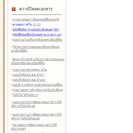
ดาวน์โหลดเอกสาร
>
งานนำเสนอการคุ้มครองที่ดินของรัฐ
>
ควบคุมภายใน
(1)
(2)
>
หนังสือสังการ-แบบประเมินคุณภาพฯ
>
หนังสือขอเชิญประชุมตาม มาตรา ๘ฯ
>
แบบรายงานปรับปรุงข้อมูลทะเบียนที่ดิน
>
โครงการตรวจสอบและปรับปรุงข้อมูล
ทะเบียนที่ดิน
>
สัญญาจ้างลูกจ้างโครงการตรวจสอบและ
ปรับปรุงข้อมูลทะเบียนที่ดิน
>
รายงานการควบคุมภายใน
>
แบบเก็บข้อมูล ๕๗ สาขา
>
แบบเก็บข้อมูล ๕๗ อำเภอ
>
แบบสำรวจปัญหาอุปสรรคของกรมที่ดิน
>
รายงานผลการดำเนินงาน(ประจำเดือน)
>
โปร่งใส ใส่ใจบริการ
>
แบบรายงานการพัฒนาคุณภาพการให้
บริการ(โปร่งใส).zip
>
แบบรายงานการพัฒนาคุณภาพการให้
บริการ (โปร่งใส)(word
)
>
ขยายผลการพัฒนาคุณภาพการให้
บริการ(pdf)