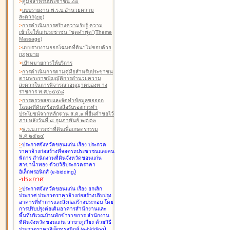
>
คู่มือสำหรับประชาชน Zip
>
แบบรายงาน พ.ร.บ.อำนวยความ
สะดวก(zip)
>
การดำเนินการสร้างความรับรู้ ความ
เข้าใจให้แก่ประชาชน "ชุดคำพูด"(Theme
Massage)
>
แบบรายงานออกโฉนดที่ดินฯไม่ชอบด้วย
กฎหมาย
>
เป้าหมายการให้บริการ
>
การดำเนินการตามคู่มือสำหรับประชาชน
ตามพระราชบัญญัติการอำนวยความ
สะดวกในการพิจารณาอนุญาตของท าง
ราชการ พ.ศ.๒๕๕๘
>
การตรวจสอบและจัดทำข้อมูลขอออก
โฉนดที่ดินหรือหนังสือรับรองการทำ
ประโยชน์จากหลักฐาน ส.ค.๑ ที่ยื่นคำขอไว้
ภายหลังวันที่ ๘ กุมภาพันธ์ ๒๕๕๓
>
พ.ร.บ.การเช่าที่ดินเพื่อเกษตรกรรม
พ.ศ.๒๕๒๔
>
ประกาศจังหวัดขอนแก่น เรื่อง ประกวด
ราคาจ้างก่อสร้างที่จอดรถประชาชนและคน
พิการ สำนักงานที่ดินจังหวัดขอนแก่น
สาขาน้ำพอง
ด้วยวิธีประกวดราคา
)
อิเล็กทรอนิกส์ (e-bidding
-
ประกาศ
>
ประกาศจังหวัดขอนแก่น เรื่อง ยกเลิก
ประกาศ ประกวดราคาจ้างก่อสร้างปรับปรุง
อาคารที่ทำการและสิ่งก่อสร้างประกอบ โดย
การปรับปรุงต่อเติมอาคารสำนักงานและ
พื้นที่บริเวณบ้านพักข้าราชการ สำนักงาน
ที่ดินจังหวัดขอนแก่น สาขาภูเวียง
ด้วยวิธี
)
ประกวดราคาอิเล็กทรอนิกส์ (e-bidding