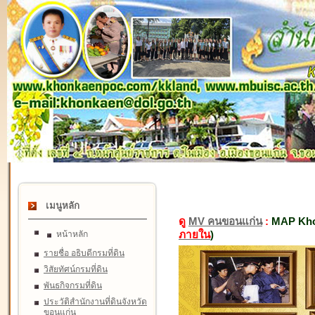
เมนูหลัก
ดู
MV คนขอนแก่น
:
MAP Kho
ภายใน
)
หน้าหลัก
รายชื่อ อธิบดีกรมที่ดิน
วิสัยทัศน์กรมที่ดิน
พันธกิจกรมที่ดิน
ประวัติสำนักงานที่ดินจังหวัด
ขอนแก่น