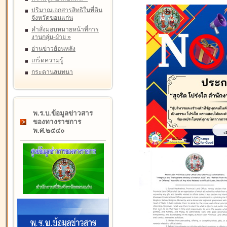
ปริมาณเอกสารสิทธิในที่ดิน
จังหวัดขอนแก่น
คำสั่งมอบหมายหน้าที่การ
งานกลุ่ม-ฝ่าย
»
อ่านข่าวย้อนหลัง
เกร็ดความรู้
กระดานสนทนา
พ.ร.บ.ข้อมูลข่าวสาร
ของทางราชการ
พ.ศ.๒๕๔๐