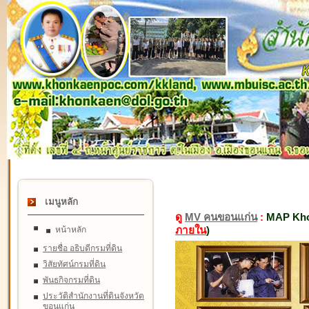
เมนูหลัก
ดู
MV คนขอนแก่น
:
MAP Kho
ภายใน
)
หน้าหลัก
รายชื่อ อธิบดีกรมที่ดิน
วิสัยทัศน์กรมที่ดิน
พันธกิจกรมที่ดิน
ประวัติสำนักงานที่ดินจังหวัด
ขอนแก่น