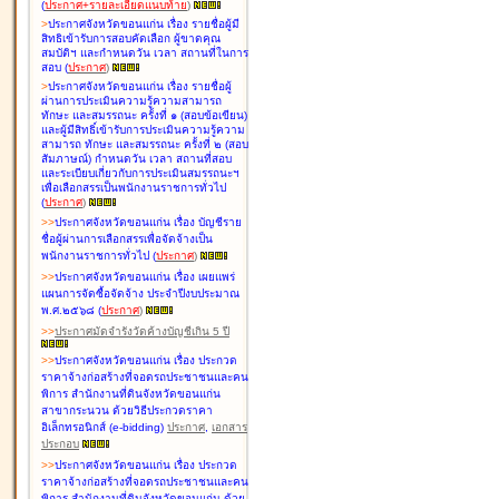
(
ประกาศ+รายละเอียดแนบท้าย
)
>
ประกาศจังหวัดขอนแก่น เรื่อง
รายชื่อผู้มี
สิทธิเข้ารับการสอบคัดเลือก ผู้ขาดคุณ
สมบัติฯ และกำหนดวัน เวลา สถานที่ในการ
สอบ
(
ประกาศ
)
>
ประกาศจังหวัดขอนแก่น เรื่อง
รายชื่อผู้
ผ่านการประเมินความรู้ความสามารถ
ทักษะ และสมรรถนะ ครั้งที่ ๑ (สอบข้อเขียน)
และผู้มีสิทธิ์เข้ารับการประเมินความรู้ความ
สามารถ ทักษะ และสมรรถนะ ครั้งที่ ๒ (สอบ
สัมภาษณ์) กำหนดวัน เวลา สถานที่สอบ
และระเบียบเกี่ยวกับการประเมินสมรรถนะฯ
เพื่อเลือกสรรเป็นพนักงานราชการทั่วไป
(
ประกาศ
)
>
>
ประกาศจังหวัดขอนแก่น เรื่อง
บัญชี
ราย
ชื่อผู้ผ่านการเลือกสรรเพื่อจัดจ้างเป็น
พนักงานราชการทั่วไป
(
ประกาศ
)
>
>
ประกาศจังหวัดขอนแก่น เรื่อง
เผยแพร่
แผนการจัดซื้อจัดจ้าง ประจำปีงบประมาณ
พ.ศ.๒๕๖๘
(
ประกาศ
)
>
>
ประกาศมัดจำรังวัดค้างบัญชีเกิน 5 ปี
>
>
ประกาศจังหวัดขอนแก่น เรื่อง ประกวด
ราคาจ้างก่อสร้างที่จอดรถประชาชนและคน
พิการ สำนักงานที่ดินจังหวัดขอนแก่น
สาขากระนวน ด้วยวิธีประกวดราคา
อิเล็กทรอนิกส์ (e-bidding)
ประกาศ
,
เอกสาร
ประกอบ
>
>
ประกาศจังหวัดขอนแก่น เรื่อง ประกวด
ราคาจ้างก่อสร้างที่จอดรถประชาชนและคน
พิการ สำนักงานที่ดินจังหวัดขอนแก่น ด้วย