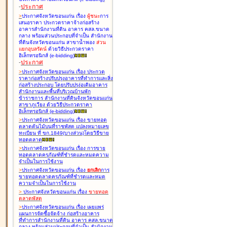
-
ประกาศ
>
ประกาศจังหวัดขอนแก่น เรื่อง
ผู้ชนะ
การ
เสนอราคา ประกวดราคาจ้างก่อสร้าง
อาคารสำนักงานที่ดิน อาคาร คสล.ขนาด
กลาง พร้อมส่วนประกอบที่จำเป็น สำนักงาน
ที่ดินจังหวัดขอนแก่น สาขาน้ำพอง
ส่วน
แยกอุบลรัตน์
ด้วยวิธีประกวดราคา
อิเล็กทรอนิกส์ (e-bidding
)
-
ประกาศ
>
ประกาศจังหวัดขอนแก่น เรื่อง
ประกวด
ราคาก่อสร้างปรับปรุงอาคารที่ทำการและสิ่ง
ก่อสร้างประกอบ โดยปรับปรุง่อเติมอาคาร
สำนักงานและพื้นที่บริเวณบ้านพัก
ข้าราชการ สำนักงานที่ดินจังหวัดขอนแก่น
สาขาภูเวียง ด้วยวิธีประกวดราคา
อิเล็กทรอนิกส์ (e-bidding
)
>
ประกาศจังหวัดขอนแก่น เรื่อง
ขายทอด
ตลาดต้นไม้บนที่ราชพัสดุ แปลงหมายเลข
ทะเบียน ที่ ขก.1849(บางส่วน)โดยวิธีขาย
ทอดตลาด
>
ประกาศจังหวัดขอนแก่น เรื่อง
การขาย
ทอดตลาดครุภัณฑ์ที่ชำรุดและหมดความ
จำเป็นในการใช้งาน
>
ประกาศจังหวัดขอนแก่น เรื่อง
ยกเลิก
การ
ขายทอดตลาดครุภัณฑ์ที่ชำรุดและหมด
ความจำเป็นในการใช้งาน
>
ประกาศจังหวัดขอนแก่น เรื่อง
ขายทอด
ตลาด
พัสดุ
>
ประกาศจังหวัดขอนแก่น เรื่อง
เผยแพร่
แผนการจัดซื้อจัดจ้าง ก่อสร้างอาคาร
ที่ทำการสำนักงานที่ดิน อาคาร คสล.ขนาด
กลาง พร้อมส่วนประกอบที่จำเป็น สำนักงาน