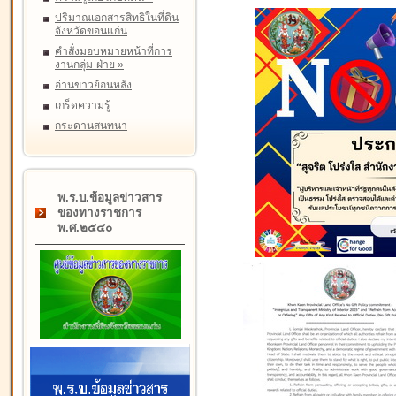
ปริมาณเอกสารสิทธิในที่ดิน
จังหวัดขอนแก่น
คำสั่งมอบหมายหน้าที่การ
งานกลุ่ม-ฝ่าย
»
อ่านข่าวย้อนหลัง
เกร็ดความรู้
กระดานสนทนา
พ.ร.บ.ข้อมูลข่าวสาร
ของทางราชการ
พ.ศ.๒๕๔๐