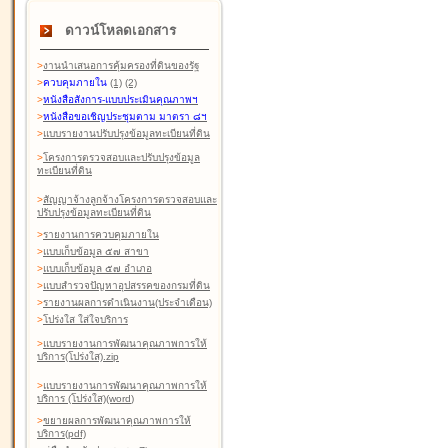
ดาวน์โหลดเอกสาร
>
งานนำเสนอการคุ้มครองที่ดินของรัฐ
>
ควบคุมภายใน
(1)
(2)
>
หนังสือสังการ-แบบประเมินคุณภาพฯ
>
หนังสือขอเชิญประชุมตาม มาตรา ๘ฯ
>
แบบรายงานปรับปรุงข้อมูลทะเบียนที่ดิน
>
โครงการตรวจสอบและปรับปรุงข้อมูล
ทะเบียนที่ดิน
>
สัญญาจ้างลูกจ้างโครงการตรวจสอบและ
ปรับปรุงข้อมูลทะเบียนที่ดิน
>
รายงานการควบคุมภายใน
>
แบบเก็บข้อมูล ๕๗ สาขา
>
แบบเก็บข้อมูล ๕๗ อำเภอ
>
แบบสำรวจปัญหาอุปสรรคของกรมที่ดิน
>
รายงานผลการดำเนินงาน(ประจำเดือน)
>
โปร่งใส ใส่ใจบริการ
>
แบบรายงานการพัฒนาคุณภาพการให้
บริการ(โปร่งใส).zip
>
แบบรายงานการพัฒนาคุณภาพการให้
บริการ (โปร่งใส)(word
)
>
ขยายผลการพัฒนาคุณภาพการให้
บริการ(pdf)