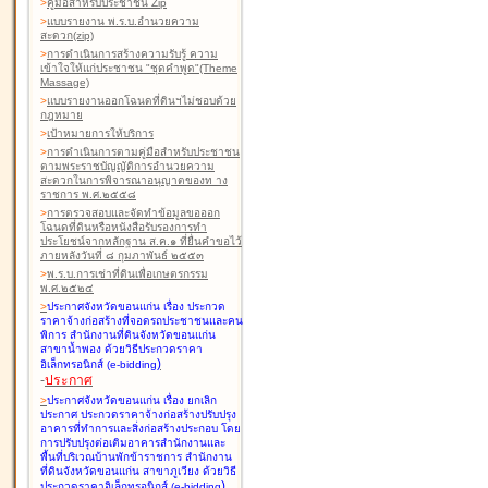
>
คู่มือสำหรับประชาชน Zip
>
แบบรายงาน พ.ร.บ.อำนวยความ
สะดวก(zip)
>
การดำเนินการสร้างความรับรู้ ความ
เข้าใจให้แก่ประชาชน "ชุดคำพูด"(Theme
Massage)
>
แบบรายงานออกโฉนดที่ดินฯไม่ชอบด้วย
กฎหมาย
>
เป้าหมายการให้บริการ
>
การดำเนินการตามคู่มือสำหรับประชาชน
ตามพระราชบัญญัติการอำนวยความ
สะดวกในการพิจารณาอนุญาตของท าง
ราชการ พ.ศ.๒๕๕๘
>
การตรวจสอบและจัดทำข้อมูลขอออก
โฉนดที่ดินหรือหนังสือรับรองการทำ
ประโยชน์จากหลักฐาน ส.ค.๑ ที่ยื่นคำขอไว้
ภายหลังวันที่ ๘ กุมภาพันธ์ ๒๕๕๓
>
พ.ร.บ.การเช่าที่ดินเพื่อเกษตรกรรม
พ.ศ.๒๕๒๔
>
ประกาศจังหวัดขอนแก่น เรื่อง ประกวด
ราคาจ้างก่อสร้างที่จอดรถประชาชนและคน
พิการ สำนักงานที่ดินจังหวัดขอนแก่น
สาขาน้ำพอง
ด้วยวิธีประกวดราคา
)
อิเล็กทรอนิกส์ (e-bidding
-
ประกาศ
>
ประกาศจังหวัดขอนแก่น เรื่อง ยกเลิก
ประกาศ ประกวดราคาจ้างก่อสร้างปรับปรุง
อาคารที่ทำการและสิ่งก่อสร้างประกอบ โดย
การปรับปรุงต่อเติมอาคารสำนักงานและ
พื้นที่บริเวณบ้านพักข้าราชการ สำนักงาน
ที่ดินจังหวัดขอนแก่น สาขาภูเวียง
ด้วยวิธี
)
ประกวดราคาอิเล็กทรอนิกส์ (e-bidding