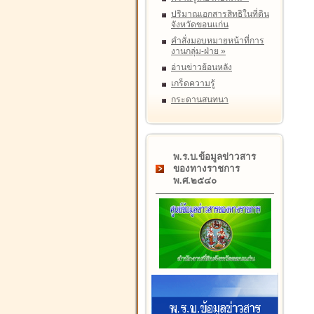
ปริมาณเอกสารสิทธิในที่ดิน
จังหวัดขอนแก่น
คำสั่งมอบหมายหน้าที่การ
งานกลุ่ม-ฝ่าย
»
อ่านข่าวย้อนหลัง
เกร็ดความรู้
กระดานสนทนา
พ.ร.บ.ข้อมูลข่าวสาร
ของทางราชการ
พ.ศ.๒๕๔๐