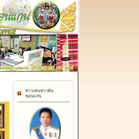
๑๗ กุมภาพันธ์ "วันคล้ายวันสถาปนากรมที่ดิน" ครบรอบ ๑๒๒ ปี
ข่าวเด่นชาวดิน
ขอนแก่น