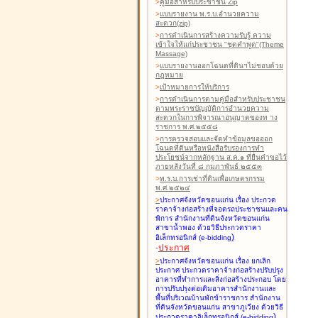
>
คู่มือสำหรับประชาชน Zip
>
แบบรายงาน พ.ร.บ.อำนวยความ
สะดวก(zip)
>
การดำเนินการสร้างความรับรู้ ความ
เข้าใจให้แก่ประชาชน "ชุดคำพูด"(Theme
Massage)
>
แบบรายงานออกโฉนดที่ดินฯไม่ชอบด้วย
กฎหมาย
>
เป้าหมายการให้บริการ
>
การดำเนินการตามคู่มือสำหรับประชาชน
ตามพระราชบัญญัติการอำนวยความ
สะดวกในการพิจารณาอนุญาตของท าง
ราชการ พ.ศ.๒๕๕๘
>
การตรวจสอบและจัดทำข้อมูลขอออก
โฉนดที่ดินหรือหนังสือรับรองการทำ
ประโยชน์จากหลักฐาน ส.ค.๑ ที่ยื่นคำขอไว้
ภายหลังวันที่ ๘ กุมภาพันธ์ ๒๕๕๓
>
พ.ร.บ.การเช่าที่ดินเพื่อเกษตรกรรม
พ.ศ.๒๕๒๔
>
ประกาศจังหวัดขอนแก่น เรื่อง ประกวด
ราคาจ้างก่อสร้างที่จอดรถประชาชนและคน
พิการ สำนักงานที่ดินจังหวัดขอนแก่น
สาขาน้ำพอง
ด้วยวิธีประกวดราคา
)
อิเล็กทรอนิกส์ (e-bidding
-
ประกาศ
>
ประกาศจังหวัดขอนแก่น เรื่อง ยกเลิก
ประกาศ ประกวดราคาจ้างก่อสร้างปรับปรุง
อาคารที่ทำการและสิ่งก่อสร้างประกอบ โดย
การปรับปรุงต่อเติมอาคารสำนักงานและ
พื้นที่บริเวณบ้านพักข้าราชการ สำนักงาน
ที่ดินจังหวัดขอนแก่น สาขาภูเวียง
ด้วยวิธี
)
ประกวดราคาอิเล็กทรอนิกส์ (e-bidding