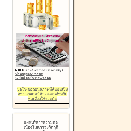
รายละเอียดประกอบรายการบัญชี
ที่สำคัญของงบทดลอง
ณ วันที่ ๓๐ กันยายน ๒๕๖๘
ขอใช้-ขอถอนสภาพที่ดินอันเป็น
สาธารณสมบัติของแผ่นสำหรับ
พลเมืองใช้ร่วมกัน
แผนบริหารความต่อ
เนื่องในสภาวะวิกฤติ