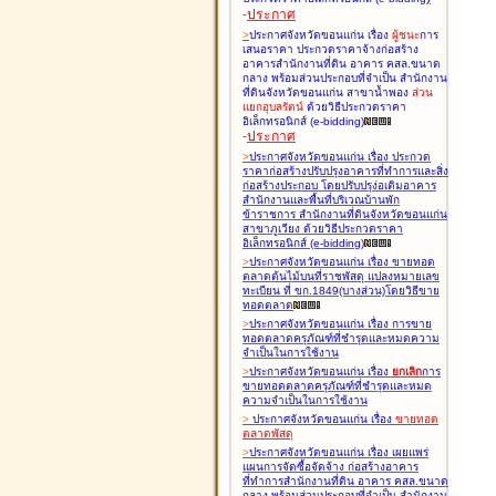
-
ประกาศ
>
ประกาศจังหวัดขอนแก่น เรื่อง
ผู้ชนะ
การ
เสนอราคา ประกวดราคาจ้างก่อสร้าง
อาคารสำนักงานที่ดิน อาคาร คสล.ขนาด
กลาง พร้อมส่วนประกอบที่จำเป็น สำนักงาน
ที่ดินจังหวัดขอนแก่น สาขาน้ำพอง
ส่วน
แยกอุบลรัตน์
ด้วยวิธีประกวดราคา
อิเล็กทรอนิกส์ (e-bidding
)
-
ประกาศ
>
ประกาศจังหวัดขอนแก่น เรื่อง
ประกวด
ราคาก่อสร้างปรับปรุงอาคารที่ทำการและสิ่ง
ก่อสร้างประกอบ โดยปรับปรุง่อเติมอาคาร
สำนักงานและพื้นที่บริเวณบ้านพัก
ข้าราชการ สำนักงานที่ดินจังหวัดขอนแก่น
สาขาภูเวียง ด้วยวิธีประกวดราคา
อิเล็กทรอนิกส์ (e-bidding
)
>
ประกาศจังหวัดขอนแก่น เรื่อง
ขายทอด
ตลาดต้นไม้บนที่ราชพัสดุ แปลงหมายเลข
ทะเบียน ที่ ขก.1849(บางส่วน)โดยวิธีขาย
ทอดตลาด
>
ประกาศจังหวัดขอนแก่น เรื่อง
การขาย
ทอดตลาดครุภัณฑ์ที่ชำรุดและหมดความ
จำเป็นในการใช้งาน
>
ประกาศจังหวัดขอนแก่น เรื่อง
ยกเลิก
การ
ขายทอดตลาดครุภัณฑ์ที่ชำรุดและหมด
ความจำเป็นในการใช้งาน
>
ประกาศจังหวัดขอนแก่น เรื่อง
ขายทอด
ตลาด
พัสดุ
>
ประกาศจังหวัดขอนแก่น เรื่อง
เผยแพร่
แผนการจัดซื้อจัดจ้าง ก่อสร้างอาคาร
ที่ทำการสำนักงานที่ดิน อาคาร คสล.ขนาด
กลาง พร้อมส่วนประกอบที่จำเป็น สำนักงาน