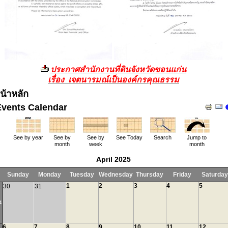
ประกาศสำนักงานที่ดินจังหวัดขอนแก่น
เรื่อง เจตนารมณ์เป็นองค์กรคุณธรรม
น้าหลัก
Events Calendar
See by year
See by
See by
See Today
Search
Jump to
month
week
month
April 2025
Sunday
Monday
Tuesday
Wednesday
Thursday
Friday
Saturday
1
2
3
4
5
30
31
4
6
7
8
9
10
11
12