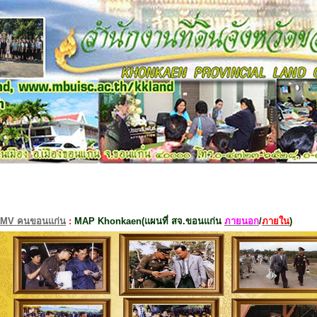
MV คนขอนแก่น
:
MAP Khonkaen(แผนที่ สจ.ขอนแก่น
ภายนอก
/
ภายใน
)