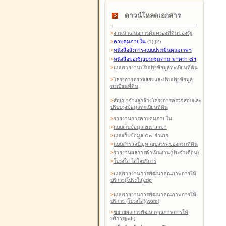
ดาวน์โหลดเอกสาร
>
งานนำเสนอการคุ้มครองที่ดินของรัฐ
>
ควบคุมภายใน
(1)
(2)
>
หนังสือสังการ-แบบประเมินคุณภาพฯ
>
หนังสือขอเชิญประชุมตาม มาตรา ๘ฯ
>
แบบรายงานปรับปรุงข้อมูลทะเบียนที่ดิน
>
โครงการตรวจสอบและปรับปรุงข้อมูล
ทะเบียนที่ดิน
>
สัญญาจ้างลูกจ้างโครงการตรวจสอบและ
ปรับปรุงข้อมูลทะเบียนที่ดิน
>
รายงานการควบคุมภายใน
>
แบบเก็บข้อมูล ๕๗ สาขา
>
แบบเก็บข้อมูล ๕๗ อำเภอ
>
แบบสำรวจปัญหาอุปสรรคของกรมที่ดิน
>
รายงานผลการดำเนินงาน(ประจำเดือน)
>
โปร่งใส ใส่ใจบริการ
>
แบบรายงานการพัฒนาคุณภาพการให้
บริการ(โปร่งใส).zip
>
แบบรายงานการพัฒนาคุณภาพการให้
บริการ (โปร่งใส)(word
)
>
ขยายผลการพัฒนาคุณภาพการให้
บริการ(pdf)