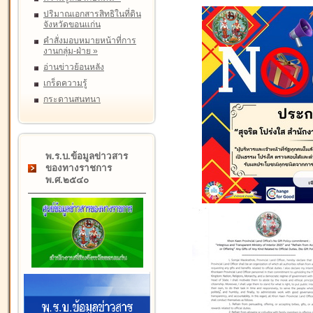
ปริมาณเอกสารสิทธิในที่ดิน
จังหวัดขอนแก่น
คำสั่งมอบหมายหน้าที่การ
งานกลุ่ม-ฝ่าย
»
อ่านข่าวย้อนหลัง
เกร็ดความรู้
กระดานสนทนา
พ.ร.บ.ข้อมูลข่าวสาร
ของทางราชการ
พ.ศ.๒๕๔๐