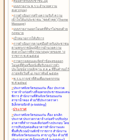
>
คู่มือสำหรับประชาชน Zip
>
แบบรายงาน พ.ร.บ.อำนวยความ
สะดวก(zip)
>
การดำเนินการสร้างความรับรู้ ความ
เข้าใจให้แก่ประชาชน "ชุดคำพูด"(Theme
Massage)
>
แบบรายงานออกโฉนดที่ดินฯไม่ชอบด้วย
กฎหมาย
>
เป้าหมายการให้บริการ
>
การดำเนินการตามคู่มือสำหรับประชาชน
ตามพระราชบัญญัติการอำนวยความ
สะดวกในการพิจารณาอนุญาตของท าง
ราชการ พ.ศ.๒๕๕๘
>
การตรวจสอบและจัดทำข้อมูลขอออก
โฉนดที่ดินหรือหนังสือรับรองการทำ
ประโยชน์จากหลักฐาน ส.ค.๑ ที่ยื่นคำขอไว้
ภายหลังวันที่ ๘ กุมภาพันธ์ ๒๕๕๓
>
พ.ร.บ.การเช่าที่ดินเพื่อเกษตรกรรม
พ.ศ.๒๕๒๔
>
ประกาศจังหวัดขอนแก่น เรื่อง ประกวด
ราคาจ้างก่อสร้างที่จอดรถประชาชนและคน
พิการ สำนักงานที่ดินจังหวัดขอนแก่น
สาขาน้ำพอง
ด้วยวิธีประกวดราคา
)
อิเล็กทรอนิกส์ (e-bidding
-
ประกาศ
>
ประกาศจังหวัดขอนแก่น เรื่อง ยกเลิก
ประกาศ ประกวดราคาจ้างก่อสร้างปรับปรุง
อาคารที่ทำการและสิ่งก่อสร้างประกอบ โดย
การปรับปรุงต่อเติมอาคารสำนักงานและ
พื้นที่บริเวณบ้านพักข้าราชการ สำนักงาน
ที่ดินจังหวัดขอนแก่น สาขาภูเวียง
ด้วยวิธี
)
ประกวดราคาอิเล็กทรอนิกส์ (e-bidding