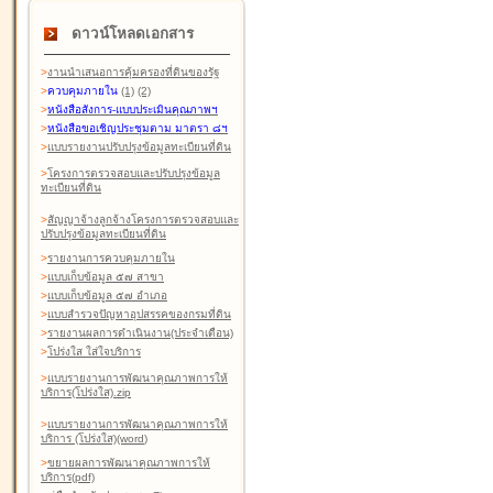
ดาวน์โหลดเอกสาร
>
งานนำเสนอการคุ้มครองที่ดินของรัฐ
>
ควบคุมภายใน
(1)
(2)
>
หนังสือสังการ-แบบประเมินคุณภาพฯ
>
หนังสือขอเชิญประชุมตาม มาตรา ๘ฯ
>
แบบรายงานปรับปรุงข้อมูลทะเบียนที่ดิน
>
โครงการตรวจสอบและปรับปรุงข้อมูล
ทะเบียนที่ดิน
>
สัญญาจ้างลูกจ้างโครงการตรวจสอบและ
ปรับปรุงข้อมูลทะเบียนที่ดิน
>
รายงานการควบคุมภายใน
>
แบบเก็บข้อมูล ๕๗ สาขา
>
แบบเก็บข้อมูล ๕๗ อำเภอ
>
แบบสำรวจปัญหาอุปสรรคของกรมที่ดิน
>
รายงานผลการดำเนินงาน(ประจำเดือน)
>
โปร่งใส ใส่ใจบริการ
>
แบบรายงานการพัฒนาคุณภาพการให้
บริการ(โปร่งใส).zip
>
แบบรายงานการพัฒนาคุณภาพการให้
บริการ (โปร่งใส)(word
)
>
ขยายผลการพัฒนาคุณภาพการให้
บริการ(pdf)