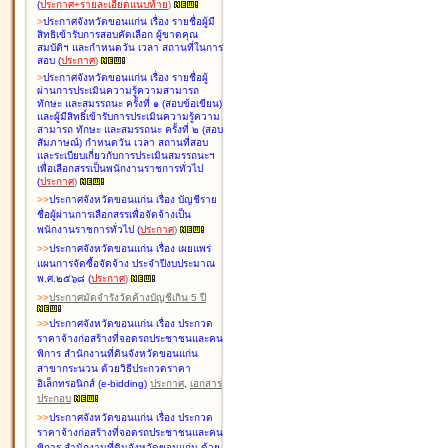
(
ประกาศ+รายละเอียดแนบท้าย
)
>
ประกาศจังหวัดขอนแก่น เรื่อง
รายชื่อผู้มี
สิทธิเข้ารับการสอบคัดเลือก ผู้ขาดคุณ
สมบัติฯ และกำหนดวัน เวลา สถานที่ในการ
สอบ
(
ประกาศ
)
>
ประกาศจังหวัดขอนแก่น เรื่อง
รายชื่อผู้
ผ่านการประเมินความรู้ความสามารถ
ทักษะ และสมรรถนะ ครั้งที่ ๑ (สอบข้อเขียน)
และผู้มีสิทธิ์เข้ารับการประเมินความรู้ความ
สามารถ ทักษะ และสมรรถนะ ครั้งที่ ๒ (สอบ
สัมภาษณ์) กำหนดวัน เวลา สถานที่สอบ
และระเบียบเกี่ยวกับการประเมินสมรรถนะฯ
เพื่อเลือกสรรเป็นพนักงานราชการทั่วไป
(
ประกาศ
)
>
>
ประกาศจังหวัดขอนแก่น เรื่อง
บัญชี
ราย
ชื่อผู้ผ่านการเลือกสรรเพื่อจัดจ้างเป็น
พนักงานราชการทั่วไป
(
ประกาศ
)
>
>
ประกาศจังหวัดขอนแก่น เรื่อง
เผยแพร่
แผนการจัดซื้อจัดจ้าง ประจำปีงบประมาณ
พ.ศ.๒๕๖๘
(
ประกาศ
)
>
>
ประกาศมัดจำรังวัดค้างบัญชีเกิน 5 ปี
>
>
ประกาศจังหวัดขอนแก่น เรื่อง ประกวด
ราคาจ้างก่อสร้างที่จอดรถประชาชนและคน
พิการ สำนักงานที่ดินจังหวัดขอนแก่น
สาขากระนวน ด้วยวิธีประกวดราคา
อิเล็กทรอนิกส์ (e-bidding)
ประกาศ
,
เอกสาร
ประกอบ
>
>
ประกาศจังหวัดขอนแก่น เรื่อง ประกวด
ราคาจ้างก่อสร้างที่จอดรถประชาชนและคน
พิการ สำนักงานที่ดินจังหวัดขอนแก่น ด้วย