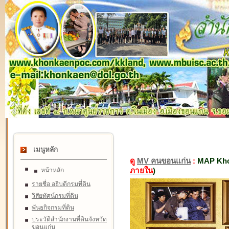
เมนูหลัก
ดู
MV คนขอนแก่น
:
MAP Kho
ภายใน
)
หน้าหลัก
รายชื่อ อธิบดีกรมที่ดิน
วิสัยทัศน์กรมที่ดิน
พันธกิจกรมที่ดิน
ประวัติสำนักงานที่ดินจังหวัด
ขอนแก่น