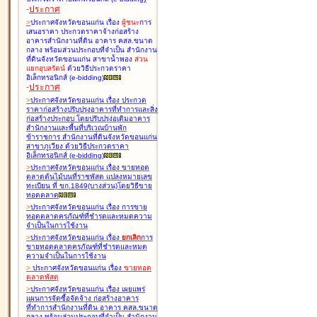
-
ประกาศ
>
ประกาศจังหวัดขอนแก่น เรื่อง
ผู้ชนะ
การ
เสนอราคา ประกวดราคาจ้างก่อสร้าง
อาคารสำนักงานที่ดิน อาคาร คสล.ขนาด
กลาง พร้อมส่วนประกอบที่จำเป็น สำนักงาน
ที่ดินจังหวัดขอนแก่น สาขาน้ำพอง
ส่วน
แยกอุบลรัตน์
ด้วยวิธีประกวดราคา
อิเล็กทรอนิกส์ (e-bidding
)
-
ประกาศ
>
ประกาศจังหวัดขอนแก่น เรื่อง
ประกวด
ราคาก่อสร้างปรับปรุงอาคารที่ทำการและสิ่ง
ก่อสร้างประกอบ โดยปรับปรุง่อเติมอาคาร
สำนักงานและพื้นที่บริเวณบ้านพัก
ข้าราชการ สำนักงานที่ดินจังหวัดขอนแก่น
สาขาภูเวียง ด้วยวิธีประกวดราคา
อิเล็กทรอนิกส์ (e-bidding
)
>
ประกาศจังหวัดขอนแก่น เรื่อง
ขายทอด
ตลาดต้นไม้บนที่ราชพัสดุ แปลงหมายเลข
ทะเบียน ที่ ขก.1849(บางส่วน)โดยวิธีขาย
ทอดตลาด
>
ประกาศจังหวัดขอนแก่น เรื่อง
การขาย
ทอดตลาดครุภัณฑ์ที่ชำรุดและหมดความ
จำเป็นในการใช้งาน
>
ประกาศจังหวัดขอนแก่น เรื่อง
ยกเลิก
การ
ขายทอดตลาดครุภัณฑ์ที่ชำรุดและหมด
ความจำเป็นในการใช้งาน
>
ประกาศจังหวัดขอนแก่น เรื่อง
ขายทอด
ตลาด
พัสดุ
>
ประกาศจังหวัดขอนแก่น เรื่อง
เผยแพร่
แผนการจัดซื้อจัดจ้าง ก่อสร้างอาคาร
ที่ทำการสำนักงานที่ดิน อาคาร คสล.ขนาด
กลาง พร้อมส่วนประกอบที่จำเป็น สำนักงาน