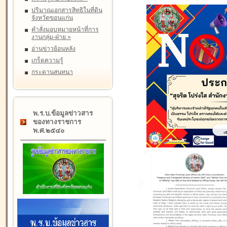
ปริมาณเอกสารสิทธิในที่ดิน
จังหวัดขอนแก่น
คำสั่งมอบหมายหน้าที่การ
งานกลุ่ม-ฝ่าย
»
อ่านข่าวย้อนหลัง
เกร็ดความรู้
กระดานสนทนา
พ.ร.บ.ข้อมูลข่าวสาร
ของทางราชการ
พ.ศ.๒๕๔๐