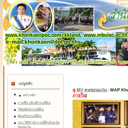
เมนูหลัก
ดู
MV คนขอนแก่น
:
MAP Kho
ภายใน
)
หน้าหลัก
รายชื่อ อธิบดีกรมที่ดิน
วิสัยทัศน์กรมที่ดิน
พันธกิจกรมที่ดิน
ประวัติสำนักงานที่ดินจังหวัด
ขอนแก่น