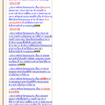
-
ประกาศ
>
ประกาศจังหวัดขอนแก่น เรื่อง
ผู้ชนะ
การ
เสนอราคา ประกวดราคาจ้างก่อสร้าง
อาคารสำนักงานที่ดิน อาคาร คสล.ขนาด
กลาง พร้อมส่วนประกอบที่จำเป็น สำนักงาน
ที่ดินจังหวัดขอนแก่น สาขาน้ำพอง
ส่วน
แยกอุบลรัตน์
ด้วยวิธีประกวดราคา
อิเล็กทรอนิกส์ (e-bidding
)
-
ประกาศ
>
ประกาศจังหวัดขอนแก่น เรื่อง
ประกวด
ราคาก่อสร้างปรับปรุงอาคารที่ทำการและสิ่ง
ก่อสร้างประกอบ โดยปรับปรุง่อเติมอาคาร
สำนักงานและพื้นที่บริเวณบ้านพัก
ข้าราชการ สำนักงานที่ดินจังหวัดขอนแก่น
สาขาภูเวียง ด้วยวิธีประกวดราคา
อิเล็กทรอนิกส์ (e-bidding
)
>
ประกาศจังหวัดขอนแก่น เรื่อง
ขายทอด
ตลาดต้นไม้บนที่ราชพัสดุ แปลงหมายเลข
ทะเบียน ที่ ขก.1849(บางส่วน)โดยวิธีขาย
ทอดตลาด
>
ประกาศจังหวัดขอนแก่น เรื่อง
การขาย
ทอดตลาดครุภัณฑ์ที่ชำรุดและหมดความ
จำเป็นในการใช้งาน
>
ประกาศจังหวัดขอนแก่น เรื่อง
ยกเลิก
การ
ขายทอดตลาดครุภัณฑ์ที่ชำรุดและหมด
ความจำเป็นในการใช้งาน
>
ประกาศจังหวัดขอนแก่น เรื่อง
ขายทอด
ตลาด
พัสดุ
>
ประกาศจังหวัดขอนแก่น เรื่อง
เผยแพร่
แผนการจัดซื้อจัดจ้าง ก่อสร้างอาคาร
ที่ทำการสำนักงานที่ดิน อาคาร คสล.ขนาด
กลาง พร้อมส่วนประกอบที่จำเป็น สำนักงาน