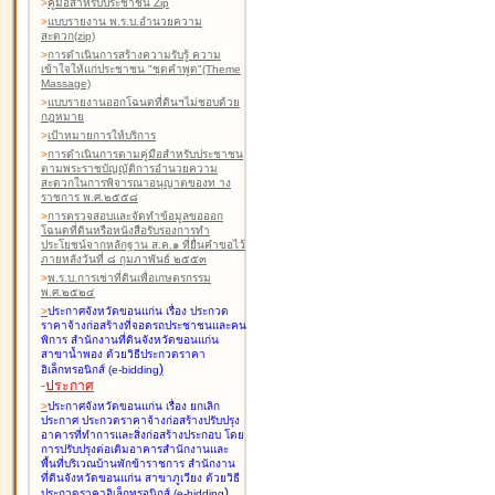
>
คู่มือสำหรับประชาชน Zip
>
แบบรายงาน พ.ร.บ.อำนวยความ
สะดวก(zip)
>
การดำเนินการสร้างความรับรู้ ความ
เข้าใจให้แก่ประชาชน "ชุดคำพูด"(Theme
Massage)
>
แบบรายงานออกโฉนดที่ดินฯไม่ชอบด้วย
กฎหมาย
>
เป้าหมายการให้บริการ
>
การดำเนินการตามคู่มือสำหรับประชาชน
ตามพระราชบัญญัติการอำนวยความ
สะดวกในการพิจารณาอนุญาตของท าง
ราชการ พ.ศ.๒๕๕๘
>
การตรวจสอบและจัดทำข้อมูลขอออก
โฉนดที่ดินหรือหนังสือรับรองการทำ
ประโยชน์จากหลักฐาน ส.ค.๑ ที่ยื่นคำขอไว้
ภายหลังวันที่ ๘ กุมภาพันธ์ ๒๕๕๓
>
พ.ร.บ.การเช่าที่ดินเพื่อเกษตรกรรม
พ.ศ.๒๕๒๔
>
ประกาศจังหวัดขอนแก่น เรื่อง ประกวด
ราคาจ้างก่อสร้างที่จอดรถประชาชนและคน
พิการ สำนักงานที่ดินจังหวัดขอนแก่น
สาขาน้ำพอง
ด้วยวิธีประกวดราคา
)
อิเล็กทรอนิกส์ (e-bidding
-
ประกาศ
>
ประกาศจังหวัดขอนแก่น เรื่อง ยกเลิก
ประกาศ ประกวดราคาจ้างก่อสร้างปรับปรุง
อาคารที่ทำการและสิ่งก่อสร้างประกอบ โดย
การปรับปรุงต่อเติมอาคารสำนักงานและ
พื้นที่บริเวณบ้านพักข้าราชการ สำนักงาน
ที่ดินจังหวัดขอนแก่น สาขาภูเวียง
ด้วยวิธี
)
ประกวดราคาอิเล็กทรอนิกส์ (e-bidding