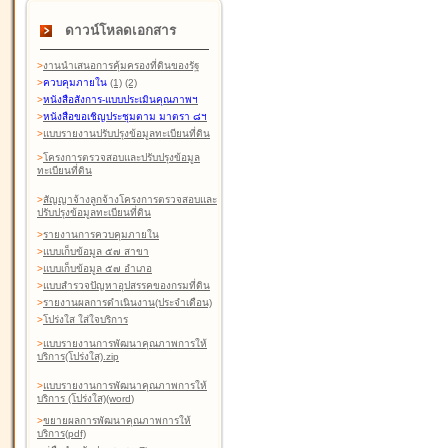
ดาวน์โหลดเอกสาร
>
งานนำเสนอการคุ้มครองที่ดินของรัฐ
>
ควบคุมภายใน
(1)
(2)
>
หนังสือสังการ-แบบประเมินคุณภาพฯ
>
หนังสือขอเชิญประชุมตาม มาตรา ๘ฯ
>
แบบรายงานปรับปรุงข้อมูลทะเบียนที่ดิน
>
โครงการตรวจสอบและปรับปรุงข้อมูล
ทะเบียนที่ดิน
>
สัญญาจ้างลูกจ้างโครงการตรวจสอบและ
ปรับปรุงข้อมูลทะเบียนที่ดิน
>
รายงานการควบคุมภายใน
>
แบบเก็บข้อมูล ๕๗ สาขา
>
แบบเก็บข้อมูล ๕๗ อำเภอ
>
แบบสำรวจปัญหาอุปสรรคของกรมที่ดิน
>
รายงานผลการดำเนินงาน(ประจำเดือน)
>
โปร่งใส ใส่ใจบริการ
>
แบบรายงานการพัฒนาคุณภาพการให้
บริการ(โปร่งใส).zip
>
แบบรายงานการพัฒนาคุณภาพการให้
บริการ (โปร่งใส)(word
)
>
ขยายผลการพัฒนาคุณภาพการให้
บริการ(pdf)