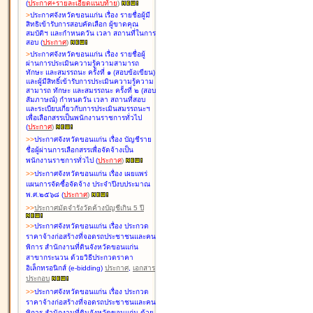
(
ประกาศ+รายละเอียดแนบท้าย
)
>
ประกาศจังหวัดขอนแก่น เรื่อง
รายชื่อผู้มี
สิทธิเข้ารับการสอบคัดเลือก ผู้ขาดคุณ
สมบัติฯ และกำหนดวัน เวลา สถานที่ในการ
สอบ
(
ประกาศ
)
>
ประกาศจังหวัดขอนแก่น เรื่อง
รายชื่อผู้
ผ่านการประเมินความรู้ความสามารถ
ทักษะ และสมรรถนะ ครั้งที่ ๑ (สอบข้อเขียน)
และผู้มีสิทธิ์เข้ารับการประเมินความรู้ความ
สามารถ ทักษะ และสมรรถนะ ครั้งที่ ๒ (สอบ
สัมภาษณ์) กำหนดวัน เวลา สถานที่สอบ
และระเบียบเกี่ยวกับการประเมินสมรรถนะฯ
เพื่อเลือกสรรเป็นพนักงานราชการทั่วไป
(
ประกาศ
)
>
>
ประกาศจังหวัดขอนแก่น เรื่อง
บัญชี
ราย
ชื่อผู้ผ่านการเลือกสรรเพื่อจัดจ้างเป็น
พนักงานราชการทั่วไป
(
ประกาศ
)
>
>
ประกาศจังหวัดขอนแก่น เรื่อง
เผยแพร่
แผนการจัดซื้อจัดจ้าง ประจำปีงบประมาณ
พ.ศ.๒๕๖๘
(
ประกาศ
)
>
>
ประกาศมัดจำรังวัดค้างบัญชีเกิน 5 ปี
>
>
ประกาศจังหวัดขอนแก่น เรื่อง ประกวด
ราคาจ้างก่อสร้างที่จอดรถประชาชนและคน
พิการ สำนักงานที่ดินจังหวัดขอนแก่น
สาขากระนวน ด้วยวิธีประกวดราคา
อิเล็กทรอนิกส์ (e-bidding)
ประกาศ
,
เอกสาร
ประกอบ
>
>
ประกาศจังหวัดขอนแก่น เรื่อง ประกวด
ราคาจ้างก่อสร้างที่จอดรถประชาชนและคน
พิการ สำนักงานที่ดินจังหวัดขอนแก่น ด้วย