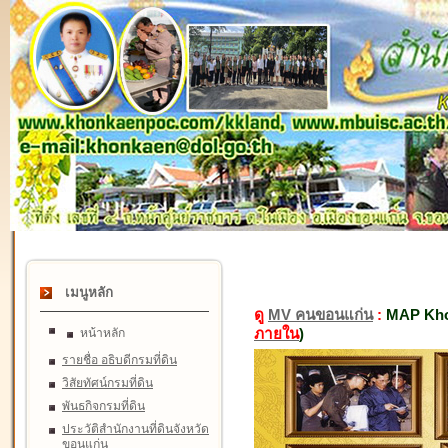
เมนูหลัก
ดู
MV คนขอนแก่น
:
MAP Kho
ภายใน
)
หน้าหลัก
รายชื่อ อธิบดีกรมที่ดิน
วิสัยทัศน์กรมที่ดิน
พันธกิจกรมที่ดิน
ประวัติสำนักงานที่ดินจังหวัด
ขอนแก่น