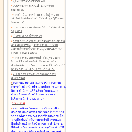
>
คู่มือสำหรับประชาชน Zip
>
แบบรายงาน พ.ร.บ.อำนวยความ
สะดวก(zip)
>
การดำเนินการสร้างความรับรู้ ความ
เข้าใจให้แก่ประชาชน "ชุดคำพูด"(Theme
Massage)
>
แบบรายงานออกโฉนดที่ดินฯไม่ชอบด้วย
กฎหมาย
>
เป้าหมายการให้บริการ
>
การดำเนินการตามคู่มือสำหรับประชาชน
ตามพระราชบัญญัติการอำนวยความ
สะดวกในการพิจารณาอนุญาตของท าง
ราชการ พ.ศ.๒๕๕๘
>
การตรวจสอบและจัดทำข้อมูลขอออก
โฉนดที่ดินหรือหนังสือรับรองการทำ
ประโยชน์จากหลักฐาน ส.ค.๑ ที่ยื่นคำขอไว้
ภายหลังวันที่ ๘ กุมภาพันธ์ ๒๕๕๓
>
พ.ร.บ.การเช่าที่ดินเพื่อเกษตรกรรม
พ.ศ.๒๕๒๔
>
ประกาศจังหวัดขอนแก่น เรื่อง ประกวด
ราคาจ้างก่อสร้างที่จอดรถประชาชนและคน
พิการ สำนักงานที่ดินจังหวัดขอนแก่น
สาขาน้ำพอง
ด้วยวิธีประกวดราคา
)
อิเล็กทรอนิกส์ (e-bidding
-
ประกาศ
>
ประกาศจังหวัดขอนแก่น เรื่อง ยกเลิก
ประกาศ ประกวดราคาจ้างก่อสร้างปรับปรุง
อาคารที่ทำการและสิ่งก่อสร้างประกอบ โดย
การปรับปรุงต่อเติมอาคารสำนักงานและ
พื้นที่บริเวณบ้านพักข้าราชการ สำนักงาน
ที่ดินจังหวัดขอนแก่น สาขาภูเวียง
ด้วยวิธี
)
ประกวดราคาอิเล็กทรอนิกส์ (e-bidding