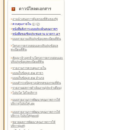
ดาวน์โหลดเอกสาร
>
งานนำเสนอการคุ้มครองที่ดินของรัฐ
>
ควบคุมภายใน
(1)
(2)
>
หนังสือสังการ-แบบประเมินคุณภาพฯ
>
หนังสือขอเชิญประชุมตาม มาตรา ๘ฯ
>
แบบรายงานปรับปรุงข้อมูลทะเบียนที่ดิน
>
โครงการตรวจสอบและปรับปรุงข้อมูล
ทะเบียนที่ดิน
>
สัญญาจ้างลูกจ้างโครงการตรวจสอบและ
ปรับปรุงข้อมูลทะเบียนที่ดิน
>
รายงานการควบคุมภายใน
>
แบบเก็บข้อมูล ๕๗ สาขา
>
แบบเก็บข้อมูล ๕๗ อำเภอ
>
แบบสำรวจปัญหาอุปสรรคของกรมที่ดิน
>
รายงานผลการดำเนินงาน(ประจำเดือน)
>
โปร่งใส ใส่ใจบริการ
>
แบบรายงานการพัฒนาคุณภาพการให้
บริการ(โปร่งใส).zip
>
แบบรายงานการพัฒนาคุณภาพการให้
บริการ (โปร่งใส)(word
)
>
ขยายผลการพัฒนาคุณภาพการให้
บริการ(pdf)