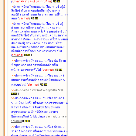
(
ประกาศ+รายละเอียดแนบท้าย
)
>
ประกาศจังหวัดขอนแก่น เรื่อง
รายชื่อผู้มี
สิทธิเข้ารับการสอบคัดเลือก ผู้ขาดคุณ
สมบัติฯ และกำหนดวัน เวลา สถานที่ในการ
สอบ
(
ประกาศ
)
>
ประกาศจังหวัดขอนแก่น เรื่อง
รายชื่อผู้
ผ่านการประเมินความรู้ความสามารถ
ทักษะ และสมรรถนะ ครั้งที่ ๑ (สอบข้อเขียน)
และผู้มีสิทธิ์เข้ารับการประเมินความรู้ความ
สามารถ ทักษะ และสมรรถนะ ครั้งที่ ๒ (สอบ
สัมภาษณ์) กำหนดวัน เวลา สถานที่สอบ
และระเบียบเกี่ยวกับการประเมินสมรรถนะฯ
เพื่อเลือกสรรเป็นพนักงานราชการทั่วไป
(
ประกาศ
)
>
>
ประกาศจังหวัดขอนแก่น เรื่อง
บัญชี
ราย
ชื่อผู้ผ่านการเลือกสรรเพื่อจัดจ้างเป็น
พนักงานราชการทั่วไป
(
ประกาศ
)
>
>
ประกาศจังหวัดขอนแก่น เรื่อง
เผยแพร่
แผนการจัดซื้อจัดจ้าง ประจำปีงบประมาณ
พ.ศ.๒๕๖๘
(
ประกาศ
)
>
>
ประกาศมัดจำรังวัดค้างบัญชีเกิน 5 ปี
>
>
ประกาศจังหวัดขอนแก่น เรื่อง ประกวด
ราคาจ้างก่อสร้างที่จอดรถประชาชนและคน
พิการ สำนักงานที่ดินจังหวัดขอนแก่น
สาขากระนวน ด้วยวิธีประกวดราคา
อิเล็กทรอนิกส์ (e-bidding)
ประกาศ
,
เอกสาร
ประกอบ
>
>
ประกาศจังหวัดขอนแก่น เรื่อง ประกวด
ราคาจ้างก่อสร้างที่จอดรถประชาชนและคน
พิการ สำนักงานที่ดินจังหวัดขอนแก่น ด้วย