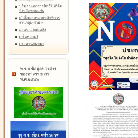
ปริมาณเอกสารสิทธิในที่ดิน
จังหวัดขอนแก่น
คำสั่งมอบหมายหน้าที่การ
งานกลุ่ม-ฝ่าย
»
อ่านข่าวย้อนหลัง
เกร็ดความรู้
กระดานสนทนา
พ.ร.บ.ข้อมูลข่าวสาร
ของทางราชการ
พ.ศ.๒๕๔๐