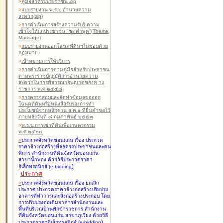
>
คู่มือสำหรับประชาชน Zip
>
แบบรายงาน พ.ร.บ.อำนวยความ
สะดวก(zip)
>
การดำเนินการสร้างความรับรู้ ความ
เข้าใจให้แก่ประชาชน "ชุดคำพูด"(Theme
Massage)
>
แบบรายงานออกโฉนดที่ดินฯไม่ชอบด้วย
กฎหมาย
>
เป้าหมายการให้บริการ
>
การดำเนินการตามคู่มือสำหรับประชาชน
ตามพระราชบัญญัติการอำนวยความ
สะดวกในการพิจารณาอนุญาตของท าง
ราชการ พ.ศ.๒๕๕๘
>
การตรวจสอบและจัดทำข้อมูลขอออก
โฉนดที่ดินหรือหนังสือรับรองการทำ
ประโยชน์จากหลักฐาน ส.ค.๑ ที่ยื่นคำขอไว้
ภายหลังวันที่ ๘ กุมภาพันธ์ ๒๕๕๓
>
พ.ร.บ.การเช่าที่ดินเพื่อเกษตรกรรม
พ.ศ.๒๕๒๔
>
ประกาศจังหวัดขอนแก่น เรื่อง ประกวด
ราคาจ้างก่อสร้างที่จอดรถประชาชนและคน
พิการ สำนักงานที่ดินจังหวัดขอนแก่น
สาขาน้ำพอง
ด้วยวิธีประกวดราคา
)
อิเล็กทรอนิกส์ (e-bidding
-
ประกาศ
>
ประกาศจังหวัดขอนแก่น เรื่อง ยกเลิก
ประกาศ ประกวดราคาจ้างก่อสร้างปรับปรุง
อาคารที่ทำการและสิ่งก่อสร้างประกอบ โดย
การปรับปรุงต่อเติมอาคารสำนักงานและ
พื้นที่บริเวณบ้านพักข้าราชการ สำนักงาน
ที่ดินจังหวัดขอนแก่น สาขาภูเวียง
ด้วยวิธี
)
ประกวดราคาอิเล็กทรอนิกส์ (e-bidding