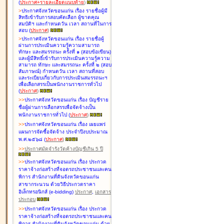
(
ประกาศ+รายละเอียดแนบท้าย
)
>
ประกาศจังหวัดขอนแก่น เรื่อง
รายชื่อผู้มี
สิทธิเข้ารับการสอบคัดเลือก ผู้ขาดคุณ
สมบัติฯ และกำหนดวัน เวลา สถานที่ในการ
สอบ
(
ประกาศ
)
>
ประกาศจังหวัดขอนแก่น เรื่อง
รายชื่อผู้
ผ่านการประเมินความรู้ความสามารถ
ทักษะ และสมรรถนะ ครั้งที่ ๑ (สอบข้อเขียน)
และผู้มีสิทธิ์เข้ารับการประเมินความรู้ความ
สามารถ ทักษะ และสมรรถนะ ครั้งที่ ๒ (สอบ
สัมภาษณ์) กำหนดวัน เวลา สถานที่สอบ
และระเบียบเกี่ยวกับการประเมินสมรรถนะฯ
เพื่อเลือกสรรเป็นพนักงานราชการทั่วไป
(
ประกาศ
)
>
>
ประกาศจังหวัดขอนแก่น เรื่อง
บัญชี
ราย
ชื่อผู้ผ่านการเลือกสรรเพื่อจัดจ้างเป็น
พนักงานราชการทั่วไป
(
ประกาศ
)
>
>
ประกาศจังหวัดขอนแก่น เรื่อง
เผยแพร่
แผนการจัดซื้อจัดจ้าง ประจำปีงบประมาณ
พ.ศ.๒๕๖๘
(
ประกาศ
)
>
>
ประกาศมัดจำรังวัดค้างบัญชีเกิน 5 ปี
>
>
ประกาศจังหวัดขอนแก่น เรื่อง ประกวด
ราคาจ้างก่อสร้างที่จอดรถประชาชนและคน
พิการ สำนักงานที่ดินจังหวัดขอนแก่น
สาขากระนวน ด้วยวิธีประกวดราคา
อิเล็กทรอนิกส์ (e-bidding)
ประกาศ
,
เอกสาร
ประกอบ
>
>
ประกาศจังหวัดขอนแก่น เรื่อง ประกวด
ราคาจ้างก่อสร้างที่จอดรถประชาชนและคน
พิการ สำนักงานที่ดินจังหวัดขอนแก่น ด้วย