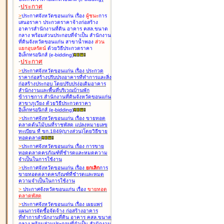
-
ประกาศ
>
ประกาศจังหวัดขอนแก่น เรื่อง
ผู้ชนะ
การ
เสนอราคา ประกวดราคาจ้างก่อสร้าง
อาคารสำนักงานที่ดิน อาคาร คสล.ขนาด
กลาง พร้อมส่วนประกอบที่จำเป็น สำนักงาน
ที่ดินจังหวัดขอนแก่น สาขาน้ำพอง
ส่วน
แยกอุบลรัตน์
ด้วยวิธีประกวดราคา
อิเล็กทรอนิกส์ (e-bidding
)
-
ประกาศ
>
ประกาศจังหวัดขอนแก่น เรื่อง
ประกวด
ราคาก่อสร้างปรับปรุงอาคารที่ทำการและสิ่ง
ก่อสร้างประกอบ โดยปรับปรุง่อเติมอาคาร
สำนักงานและพื้นที่บริเวณบ้านพัก
ข้าราชการ สำนักงานที่ดินจังหวัดขอนแก่น
สาขาภูเวียง ด้วยวิธีประกวดราคา
อิเล็กทรอนิกส์ (e-bidding
)
>
ประกาศจังหวัดขอนแก่น เรื่อง
ขายทอด
ตลาดต้นไม้บนที่ราชพัสดุ แปลงหมายเลข
ทะเบียน ที่ ขก.1849(บางส่วน)โดยวิธีขาย
ทอดตลาด
>
ประกาศจังหวัดขอนแก่น เรื่อง
การขาย
ทอดตลาดครุภัณฑ์ที่ชำรุดและหมดความ
จำเป็นในการใช้งาน
>
ประกาศจังหวัดขอนแก่น เรื่อง
ยกเลิก
การ
ขายทอดตลาดครุภัณฑ์ที่ชำรุดและหมด
ความจำเป็นในการใช้งาน
>
ประกาศจังหวัดขอนแก่น เรื่อง
ขายทอด
ตลาด
พัสดุ
>
ประกาศจังหวัดขอนแก่น เรื่อง
เผยแพร่
แผนการจัดซื้อจัดจ้าง ก่อสร้างอาคาร
ที่ทำการสำนักงานที่ดิน อาคาร คสล.ขนาด
กลาง พร้อมส่วนประกอบที่จำเป็น สำนักงาน