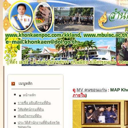
เมนูหลัก
ดู
MV คนขอนแก่น
:
MAP Kho
ภายใน
)
หน้าหลัก
รายชื่อ อธิบดีกรมที่ดิน
วิสัยทัศน์กรมที่ดิน
พันธกิจกรมที่ดิน
ประวัติสำนักงานที่ดินจังหวัด
ขอนแก่น