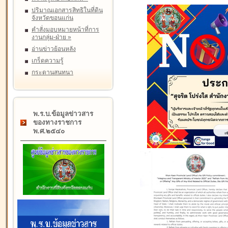
ปริมาณเอกสารสิทธิในที่ดิน
จังหวัดขอนแก่น
คำสั่งมอบหมายหน้าที่การ
งานกลุ่ม-ฝ่าย
»
อ่านข่าวย้อนหลัง
เกร็ดความรู้
กระดานสนทนา
พ.ร.บ.ข้อมูลข่าวสาร
ของทางราชการ
พ.ศ.๒๕๔๐