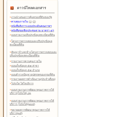
ดาวน์โหลดเอกสาร
>
งานนำเสนอการคุ้มครองที่ดินของรัฐ
>
ควบคุมภายใน
(1)
(2)
>
หนังสือสังการ-แบบประเมินคุณภาพฯ
>
หนังสือขอเชิญประชุมตาม มาตรา ๘ฯ
>
แบบรายงานปรับปรุงข้อมูลทะเบียนที่ดิน
>
โครงการตรวจสอบและปรับปรุงข้อมูล
ทะเบียนที่ดิน
>
สัญญาจ้างลูกจ้างโครงการตรวจสอบและ
ปรับปรุงข้อมูลทะเบียนที่ดิน
>
รายงานการควบคุมภายใน
>
แบบเก็บข้อมูล ๕๗ สาขา
>
แบบเก็บข้อมูล ๕๗ อำเภอ
>
แบบสำรวจปัญหาอุปสรรคของกรมที่ดิน
>
รายงานผลการดำเนินงาน(ประจำเดือน)
>
โปร่งใส ใส่ใจบริการ
>
แบบรายงานการพัฒนาคุณภาพการให้
บริการ(โปร่งใส).zip
>
แบบรายงานการพัฒนาคุณภาพการให้
บริการ (โปร่งใส)(word
)
>
ขยายผลการพัฒนาคุณภาพการให้
บริการ(pdf)