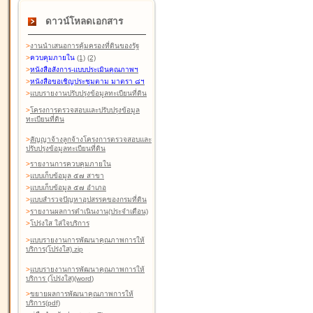
ดาวน์โหลดเอกสาร
>
งานนำเสนอการคุ้มครองที่ดินของรัฐ
>
ควบคุมภายใน
(1)
(2)
>
หนังสือสังการ-แบบประเมินคุณภาพฯ
>
หนังสือขอเชิญประชุมตาม มาตรา ๘ฯ
>
แบบรายงานปรับปรุงข้อมูลทะเบียนที่ดิน
>
โครงการตรวจสอบและปรับปรุงข้อมูล
ทะเบียนที่ดิน
>
สัญญาจ้างลูกจ้างโครงการตรวจสอบและ
ปรับปรุงข้อมูลทะเบียนที่ดิน
>
รายงานการควบคุมภายใน
>
แบบเก็บข้อมูล ๕๗ สาขา
>
แบบเก็บข้อมูล ๕๗ อำเภอ
>
แบบสำรวจปัญหาอุปสรรคของกรมที่ดิน
>
รายงานผลการดำเนินงาน(ประจำเดือน)
>
โปร่งใส ใส่ใจบริการ
>
แบบรายงานการพัฒนาคุณภาพการให้
บริการ(โปร่งใส).zip
>
แบบรายงานการพัฒนาคุณภาพการให้
บริการ (โปร่งใส)(word
)
>
ขยายผลการพัฒนาคุณภาพการให้
บริการ(pdf)