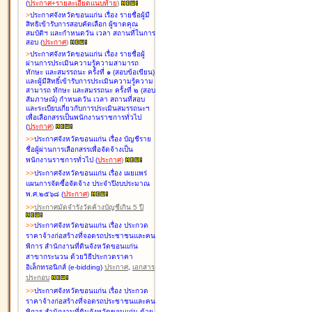
(
ประกาศ+รายละเอียดแนบท้าย
)
>
ประกาศจังหวัดขอนแก่น เรื่อง
รายชื่อผู้มี
สิทธิเข้ารับการสอบคัดเลือก ผู้ขาดคุณ
สมบัติฯ และกำหนดวัน เวลา สถานที่ในการ
สอบ
(
ประกาศ
)
>
ประกาศจังหวัดขอนแก่น เรื่อง
รายชื่อผู้
ผ่านการประเมินความรู้ความสามารถ
ทักษะ และสมรรถนะ ครั้งที่ ๑ (สอบข้อเขียน)
และผู้มีสิทธิ์เข้ารับการประเมินความรู้ความ
สามารถ ทักษะ และสมรรถนะ ครั้งที่ ๒ (สอบ
สัมภาษณ์) กำหนดวัน เวลา สถานที่สอบ
และระเบียบเกี่ยวกับการประเมินสมรรถนะฯ
เพื่อเลือกสรรเป็นพนักงานราชการทั่วไป
(
ประกาศ
)
>
>
ประกาศจังหวัดขอนแก่น เรื่อง
บัญชี
ราย
ชื่อผู้ผ่านการเลือกสรรเพื่อจัดจ้างเป็น
พนักงานราชการทั่วไป
(
ประกาศ
)
>
>
ประกาศจังหวัดขอนแก่น เรื่อง
เผยแพร่
แผนการจัดซื้อจัดจ้าง ประจำปีงบประมาณ
พ.ศ.๒๕๖๘
(
ประกาศ
)
>
>
ประกาศมัดจำรังวัดค้างบัญชีเกิน 5 ปี
>
>
ประกาศจังหวัดขอนแก่น เรื่อง ประกวด
ราคาจ้างก่อสร้างที่จอดรถประชาชนและคน
พิการ สำนักงานที่ดินจังหวัดขอนแก่น
สาขากระนวน ด้วยวิธีประกวดราคา
อิเล็กทรอนิกส์ (e-bidding)
ประกาศ
,
เอกสาร
ประกอบ
>
>
ประกาศจังหวัดขอนแก่น เรื่อง ประกวด
ราคาจ้างก่อสร้างที่จอดรถประชาชนและคน
พิการ สำนักงานที่ดินจังหวัดขอนแก่น ด้วย