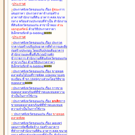
-
ประกาศ
>
ประกาศจังหวัดขอนแก่น เรื่อง
ผู้ชนะ
การ
เสนอราคา ประกวดราคาจ้างก่อสร้าง
อาคารสำนักงานที่ดิน อาคาร คสล.ขนาด
กลาง พร้อมส่วนประกอบที่จำเป็น สำนักงาน
ที่ดินจังหวัดขอนแก่น สาขาน้ำพอง
ส่วน
แยกอุบลรัตน์
ด้วยวิธีประกวดราคา
อิเล็กทรอนิกส์ (e-bidding
)
-
ประกาศ
>
ประกาศจังหวัดขอนแก่น เรื่อง
ประกวด
ราคาก่อสร้างปรับปรุงอาคารที่ทำการและสิ่ง
ก่อสร้างประกอบ โดยปรับปรุง่อเติมอาคาร
สำนักงานและพื้นที่บริเวณบ้านพัก
ข้าราชการ สำนักงานที่ดินจังหวัดขอนแก่น
สาขาภูเวียง ด้วยวิธีประกวดราคา
อิเล็กทรอนิกส์ (e-bidding
)
>
ประกาศจังหวัดขอนแก่น เรื่อง
ขายทอด
ตลาดต้นไม้บนที่ราชพัสดุ แปลงหมายเลข
ทะเบียน ที่ ขก.1849(บางส่วน)โดยวิธีขาย
ทอดตลาด
>
ประกาศจังหวัดขอนแก่น เรื่อง
การขาย
ทอดตลาดครุภัณฑ์ที่ชำรุดและหมดความ
จำเป็นในการใช้งาน
>
ประกาศจังหวัดขอนแก่น เรื่อง
ยกเลิก
การ
ขายทอดตลาดครุภัณฑ์ที่ชำรุดและหมด
ความจำเป็นในการใช้งาน
>
ประกาศจังหวัดขอนแก่น เรื่อง
ขายทอด
ตลาด
พัสดุ
>
ประกาศจังหวัดขอนแก่น เรื่อง
เผยแพร่
แผนการจัดซื้อจัดจ้าง ก่อสร้างอาคาร
ที่ทำการสำนักงานที่ดิน อาคาร คสล.ขนาด
กลาง พร้อมส่วนประกอบที่จำเป็น สำนักงาน