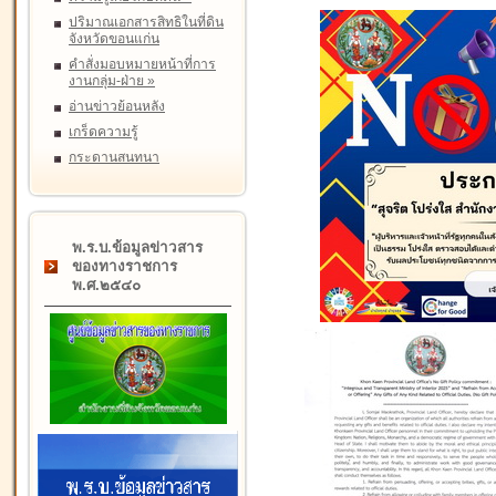
ปริมาณเอกสารสิทธิในที่ดิน
จังหวัดขอนแก่น
คำสั่งมอบหมายหน้าที่การ
งานกลุ่ม-ฝ่าย
»
อ่านข่าวย้อนหลัง
เกร็ดความรู้
กระดานสนทนา
พ.ร.บ.ข้อมูลข่าวสาร
ของทางราชการ
พ.ศ.๒๕๔๐