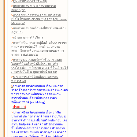
>
คู่มือสำหรับประชาชน Zip
>
แบบรายงาน พ.ร.บ.อำนวยความ
สะดวก(zip)
>
การดำเนินการสร้างความรับรู้ ความ
เข้าใจให้แก่ประชาชน "ชุดคำพูด"(Theme
Massage)
>
แบบรายงานออกโฉนดที่ดินฯไม่ชอบด้วย
กฎหมาย
>
เป้าหมายการให้บริการ
>
การดำเนินการตามคู่มือสำหรับประชาชน
ตามพระราชบัญญัติการอำนวยความ
สะดวกในการพิจารณาอนุญาตของท าง
ราชการ พ.ศ.๒๕๕๘
>
การตรวจสอบและจัดทำข้อมูลขอออก
โฉนดที่ดินหรือหนังสือรับรองการทำ
ประโยชน์จากหลักฐาน ส.ค.๑ ที่ยื่นคำขอไว้
ภายหลังวันที่ ๘ กุมภาพันธ์ ๒๕๕๓
>
พ.ร.บ.การเช่าที่ดินเพื่อเกษตรกรรม
พ.ศ.๒๕๒๔
>
ประกาศจังหวัดขอนแก่น เรื่อง ประกวด
ราคาจ้างก่อสร้างที่จอดรถประชาชนและคน
พิการ สำนักงานที่ดินจังหวัดขอนแก่น
สาขาน้ำพอง
ด้วยวิธีประกวดราคา
)
อิเล็กทรอนิกส์ (e-bidding
-
ประกาศ
>
ประกาศจังหวัดขอนแก่น เรื่อง ยกเลิก
ประกาศ ประกวดราคาจ้างก่อสร้างปรับปรุง
อาคารที่ทำการและสิ่งก่อสร้างประกอบ โดย
การปรับปรุงต่อเติมอาคารสำนักงานและ
พื้นที่บริเวณบ้านพักข้าราชการ สำนักงาน
ที่ดินจังหวัดขอนแก่น สาขาภูเวียง
ด้วยวิธี
)
ประกวดราคาอิเล็กทรอนิกส์ (e-bidding