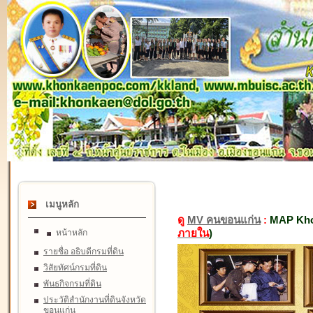
เมนูหลัก
ดู
MV คนขอนแก่น
:
MAP Kho
ภายใน
)
หน้าหลัก
รายชื่อ อธิบดีกรมที่ดิน
วิสัยทัศน์กรมที่ดิน
พันธกิจกรมที่ดิน
ประวัติสำนักงานที่ดินจังหวัด
ขอนแก่น