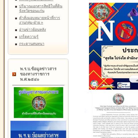
ปริมาณเอกสารสิทธิในที่ดิน
จังหวัดขอนแก่น
คำสั่งมอบหมายหน้าที่การ
งานกลุ่ม-ฝ่าย
»
อ่านข่าวย้อนหลัง
เกร็ดความรู้
กระดานสนทนา
พ.ร.บ.ข้อมูลข่าวสาร
ของทางราชการ
พ.ศ.๒๕๔๐