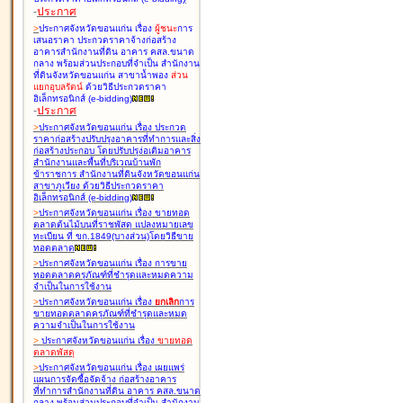
-
ประกาศ
>
ประกาศจังหวัดขอนแก่น เรื่อง
ผู้ชนะ
การ
เสนอราคา ประกวดราคาจ้างก่อสร้าง
อาคารสำนักงานที่ดิน อาคาร คสล.ขนาด
กลาง พร้อมส่วนประกอบที่จำเป็น สำนักงาน
ที่ดินจังหวัดขอนแก่น สาขาน้ำพอง
ส่วน
แยกอุบลรัตน์
ด้วยวิธีประกวดราคา
อิเล็กทรอนิกส์ (e-bidding
)
-
ประกาศ
>
ประกาศจังหวัดขอนแก่น เรื่อง
ประกวด
ราคาก่อสร้างปรับปรุงอาคารที่ทำการและสิ่ง
ก่อสร้างประกอบ โดยปรับปรุง่อเติมอาคาร
สำนักงานและพื้นที่บริเวณบ้านพัก
ข้าราชการ สำนักงานที่ดินจังหวัดขอนแก่น
สาขาภูเวียง ด้วยวิธีประกวดราคา
อิเล็กทรอนิกส์ (e-bidding
)
>
ประกาศจังหวัดขอนแก่น เรื่อง
ขายทอด
ตลาดต้นไม้บนที่ราชพัสดุ แปลงหมายเลข
ทะเบียน ที่ ขก.1849(บางส่วน)โดยวิธีขาย
ทอดตลาด
>
ประกาศจังหวัดขอนแก่น เรื่อง
การขาย
ทอดตลาดครุภัณฑ์ที่ชำรุดและหมดความ
จำเป็นในการใช้งาน
>
ประกาศจังหวัดขอนแก่น เรื่อง
ยกเลิก
การ
ขายทอดตลาดครุภัณฑ์ที่ชำรุดและหมด
ความจำเป็นในการใช้งาน
>
ประกาศจังหวัดขอนแก่น เรื่อง
ขายทอด
ตลาด
พัสดุ
>
ประกาศจังหวัดขอนแก่น เรื่อง
เผยแพร่
แผนการจัดซื้อจัดจ้าง ก่อสร้างอาคาร
ที่ทำการสำนักงานที่ดิน อาคาร คสล.ขนาด
กลาง พร้อมส่วนประกอบที่จำเป็น สำนักงาน