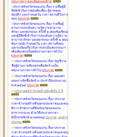
(
ประกาศ+รายละเอียดแนบท้าย
)
>
ประกาศจังหวัดขอนแก่น เรื่อง
รายชื่อผู้มี
สิทธิเข้ารับการสอบคัดเลือก ผู้ขาดคุณ
สมบัติฯ และกำหนดวัน เวลา สถานที่ในการ
สอบ
(
ประกาศ
)
>
ประกาศจังหวัดขอนแก่น เรื่อง
รายชื่อผู้
ผ่านการประเมินความรู้ความสามารถ
ทักษะ และสมรรถนะ ครั้งที่ ๑ (สอบข้อเขียน)
และผู้มีสิทธิ์เข้ารับการประเมินความรู้ความ
สามารถ ทักษะ และสมรรถนะ ครั้งที่ ๒ (สอบ
สัมภาษณ์) กำหนดวัน เวลา สถานที่สอบ
และระเบียบเกี่ยวกับการประเมินสมรรถนะฯ
เพื่อเลือกสรรเป็นพนักงานราชการทั่วไป
(
ประกาศ
)
>
>
ประกาศจังหวัดขอนแก่น เรื่อง
บัญชี
ราย
ชื่อผู้ผ่านการเลือกสรรเพื่อจัดจ้างเป็น
พนักงานราชการทั่วไป
(
ประกาศ
)
>
>
ประกาศจังหวัดขอนแก่น เรื่อง
เผยแพร่
แผนการจัดซื้อจัดจ้าง ประจำปีงบประมาณ
พ.ศ.๒๕๖๘
(
ประกาศ
)
>
>
ประกาศมัดจำรังวัดค้างบัญชีเกิน 5 ปี
>
>
ประกาศจังหวัดขอนแก่น เรื่อง ประกวด
ราคาจ้างก่อสร้างที่จอดรถประชาชนและคน
พิการ สำนักงานที่ดินจังหวัดขอนแก่น
สาขากระนวน ด้วยวิธีประกวดราคา
อิเล็กทรอนิกส์ (e-bidding)
ประกาศ
,
เอกสาร
ประกอบ
>
>
ประกาศจังหวัดขอนแก่น เรื่อง ประกวด
ราคาจ้างก่อสร้างที่จอดรถประชาชนและคน
พิการ สำนักงานที่ดินจังหวัดขอนแก่น ด้วย