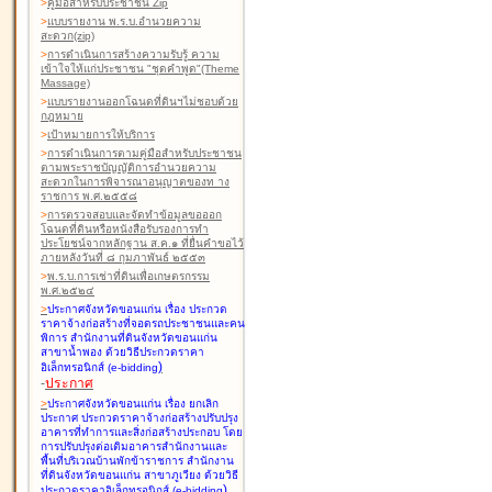
>
คู่มือสำหรับประชาชน Zip
>
แบบรายงาน พ.ร.บ.อำนวยความ
สะดวก(zip)
>
การดำเนินการสร้างความรับรู้ ความ
เข้าใจให้แก่ประชาชน "ชุดคำพูด"(Theme
Massage)
>
แบบรายงานออกโฉนดที่ดินฯไม่ชอบด้วย
กฎหมาย
>
เป้าหมายการให้บริการ
>
การดำเนินการตามคู่มือสำหรับประชาชน
ตามพระราชบัญญัติการอำนวยความ
สะดวกในการพิจารณาอนุญาตของท าง
ราชการ พ.ศ.๒๕๕๘
>
การตรวจสอบและจัดทำข้อมูลขอออก
โฉนดที่ดินหรือหนังสือรับรองการทำ
ประโยชน์จากหลักฐาน ส.ค.๑ ที่ยื่นคำขอไว้
ภายหลังวันที่ ๘ กุมภาพันธ์ ๒๕๕๓
>
พ.ร.บ.การเช่าที่ดินเพื่อเกษตรกรรม
พ.ศ.๒๕๒๔
>
ประกาศจังหวัดขอนแก่น เรื่อง ประกวด
ราคาจ้างก่อสร้างที่จอดรถประชาชนและคน
พิการ สำนักงานที่ดินจังหวัดขอนแก่น
สาขาน้ำพอง
ด้วยวิธีประกวดราคา
)
อิเล็กทรอนิกส์ (e-bidding
-
ประกาศ
>
ประกาศจังหวัดขอนแก่น เรื่อง ยกเลิก
ประกาศ ประกวดราคาจ้างก่อสร้างปรับปรุง
อาคารที่ทำการและสิ่งก่อสร้างประกอบ โดย
การปรับปรุงต่อเติมอาคารสำนักงานและ
พื้นที่บริเวณบ้านพักข้าราชการ สำนักงาน
ที่ดินจังหวัดขอนแก่น สาขาภูเวียง
ด้วยวิธี
)
ประกวดราคาอิเล็กทรอนิกส์ (e-bidding