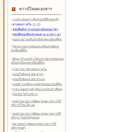
ดาวน์โหลดเอกสาร
>
งานนำเสนอการคุ้มครองที่ดินของรัฐ
>
ควบคุมภายใน
(1)
(2)
>
หนังสือสังการ-แบบประเมินคุณภาพฯ
>
หนังสือขอเชิญประชุมตาม มาตรา ๘ฯ
>
แบบรายงานปรับปรุงข้อมูลทะเบียนที่ดิน
>
โครงการตรวจสอบและปรับปรุงข้อมูล
ทะเบียนที่ดิน
>
สัญญาจ้างลูกจ้างโครงการตรวจสอบและ
ปรับปรุงข้อมูลทะเบียนที่ดิน
>
รายงานการควบคุมภายใน
>
แบบเก็บข้อมูล ๕๗ สาขา
>
แบบเก็บข้อมูล ๕๗ อำเภอ
>
แบบสำรวจปัญหาอุปสรรคของกรมที่ดิน
>
รายงานผลการดำเนินงาน(ประจำเดือน)
>
โปร่งใส ใส่ใจบริการ
>
แบบรายงานการพัฒนาคุณภาพการให้
บริการ(โปร่งใส).zip
>
แบบรายงานการพัฒนาคุณภาพการให้
บริการ (โปร่งใส)(word
)
>
ขยายผลการพัฒนาคุณภาพการให้
บริการ(pdf)