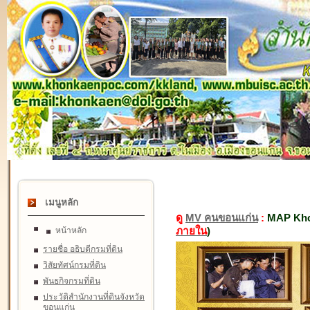
เมนูหลัก
ดู
MV คนขอนแก่น
:
MAP Kho
ภายใน
)
หน้าหลัก
รายชื่อ อธิบดีกรมที่ดิน
วิสัยทัศน์กรมที่ดิน
พันธกิจกรมที่ดิน
ประวัติสำนักงานที่ดินจังหวัด
ขอนแก่น