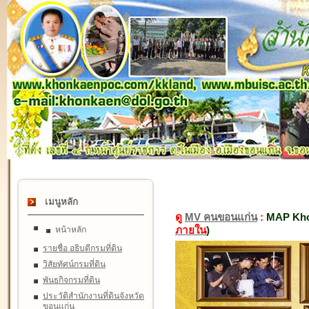
เมนูหลัก
ดู
MV คนขอนแก่น
:
MAP Kho
ภายใน
)
หน้าหลัก
รายชื่อ อธิบดีกรมที่ดิน
วิสัยทัศน์กรมที่ดิน
พันธกิจกรมที่ดิน
ประวัติสำนักงานที่ดินจังหวัด
ขอนแก่น