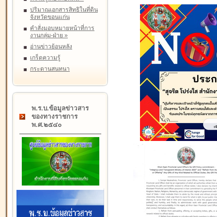
ปริมาณเอกสารสิทธิในที่ดิน
จังหวัดขอนแก่น
คำสั่งมอบหมายหน้าที่การ
งานกลุ่ม-ฝ่าย
»
อ่านข่าวย้อนหลัง
เกร็ดความรู้
กระดานสนทนา
พ.ร.บ.ข้อมูลข่าวสาร
ของทางราชการ
พ.ศ.๒๕๔๐