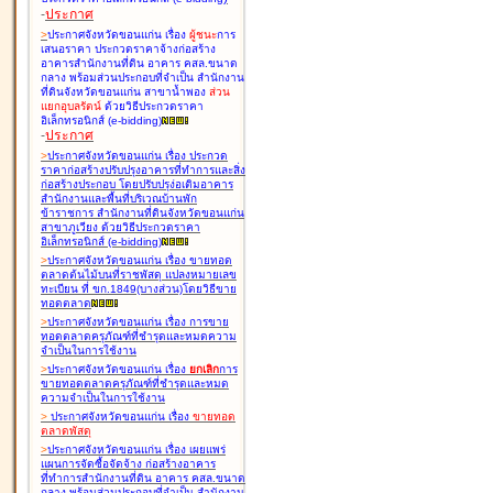
-
ประกาศ
>
ประกาศจังหวัดขอนแก่น เรื่อง
ผู้ชนะ
การ
เสนอราคา ประกวดราคาจ้างก่อสร้าง
อาคารสำนักงานที่ดิน อาคาร คสล.ขนาด
กลาง พร้อมส่วนประกอบที่จำเป็น สำนักงาน
ที่ดินจังหวัดขอนแก่น สาขาน้ำพอง
ส่วน
แยกอุบลรัตน์
ด้วยวิธีประกวดราคา
อิเล็กทรอนิกส์ (e-bidding
)
-
ประกาศ
>
ประกาศจังหวัดขอนแก่น เรื่อง
ประกวด
ราคาก่อสร้างปรับปรุงอาคารที่ทำการและสิ่ง
ก่อสร้างประกอบ โดยปรับปรุง่อเติมอาคาร
สำนักงานและพื้นที่บริเวณบ้านพัก
ข้าราชการ สำนักงานที่ดินจังหวัดขอนแก่น
สาขาภูเวียง ด้วยวิธีประกวดราคา
อิเล็กทรอนิกส์ (e-bidding
)
>
ประกาศจังหวัดขอนแก่น เรื่อง
ขายทอด
ตลาดต้นไม้บนที่ราชพัสดุ แปลงหมายเลข
ทะเบียน ที่ ขก.1849(บางส่วน)โดยวิธีขาย
ทอดตลาด
>
ประกาศจังหวัดขอนแก่น เรื่อง
การขาย
ทอดตลาดครุภัณฑ์ที่ชำรุดและหมดความ
จำเป็นในการใช้งาน
>
ประกาศจังหวัดขอนแก่น เรื่อง
ยกเลิก
การ
ขายทอดตลาดครุภัณฑ์ที่ชำรุดและหมด
ความจำเป็นในการใช้งาน
>
ประกาศจังหวัดขอนแก่น เรื่อง
ขายทอด
ตลาด
พัสดุ
>
ประกาศจังหวัดขอนแก่น เรื่อง
เผยแพร่
แผนการจัดซื้อจัดจ้าง ก่อสร้างอาคาร
ที่ทำการสำนักงานที่ดิน อาคาร คสล.ขนาด
กลาง พร้อมส่วนประกอบที่จำเป็น สำนักงาน