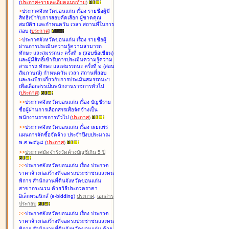
(
ประกาศ+รายละเอียดแนบท้าย
)
>
ประกาศจังหวัดขอนแก่น เรื่อง
รายชื่อผู้มี
สิทธิเข้ารับการสอบคัดเลือก ผู้ขาดคุณ
สมบัติฯ และกำหนดวัน เวลา สถานที่ในการ
สอบ
(
ประกาศ
)
>
ประกาศจังหวัดขอนแก่น เรื่อง
รายชื่อผู้
ผ่านการประเมินความรู้ความสามารถ
ทักษะ และสมรรถนะ ครั้งที่ ๑ (สอบข้อเขียน)
และผู้มีสิทธิ์เข้ารับการประเมินความรู้ความ
สามารถ ทักษะ และสมรรถนะ ครั้งที่ ๒ (สอบ
สัมภาษณ์) กำหนดวัน เวลา สถานที่สอบ
และระเบียบเกี่ยวกับการประเมินสมรรถนะฯ
เพื่อเลือกสรรเป็นพนักงานราชการทั่วไป
(
ประกาศ
)
>
>
ประกาศจังหวัดขอนแก่น เรื่อง
บัญชี
ราย
ชื่อผู้ผ่านการเลือกสรรเพื่อจัดจ้างเป็น
พนักงานราชการทั่วไป
(
ประกาศ
)
>
>
ประกาศจังหวัดขอนแก่น เรื่อง
เผยแพร่
แผนการจัดซื้อจัดจ้าง ประจำปีงบประมาณ
พ.ศ.๒๕๖๘
(
ประกาศ
)
>
>
ประกาศมัดจำรังวัดค้างบัญชีเกิน 5 ปี
>
>
ประกาศจังหวัดขอนแก่น เรื่อง ประกวด
ราคาจ้างก่อสร้างที่จอดรถประชาชนและคน
พิการ สำนักงานที่ดินจังหวัดขอนแก่น
สาขากระนวน ด้วยวิธีประกวดราคา
อิเล็กทรอนิกส์ (e-bidding)
ประกาศ
,
เอกสาร
ประกอบ
>
>
ประกาศจังหวัดขอนแก่น เรื่อง ประกวด
ราคาจ้างก่อสร้างที่จอดรถประชาชนและคน
พิการ สำนักงานที่ดินจังหวัดขอนแก่น ด้วย