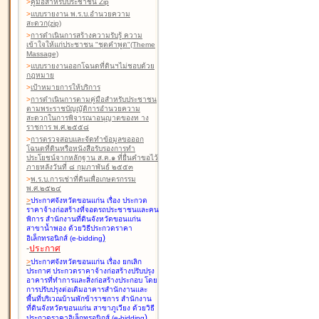
>
คู่มือสำหรับประชาชน Zip
>
แบบรายงาน พ.ร.บ.อำนวยความ
สะดวก(zip)
>
การดำเนินการสร้างความรับรู้ ความ
เข้าใจให้แก่ประชาชน "ชุดคำพูด"(Theme
Massage)
>
แบบรายงานออกโฉนดที่ดินฯไม่ชอบด้วย
กฎหมาย
>
เป้าหมายการให้บริการ
>
การดำเนินการตามคู่มือสำหรับประชาชน
ตามพระราชบัญญัติการอำนวยความ
สะดวกในการพิจารณาอนุญาตของท าง
ราชการ พ.ศ.๒๕๕๘
>
การตรวจสอบและจัดทำข้อมูลขอออก
โฉนดที่ดินหรือหนังสือรับรองการทำ
ประโยชน์จากหลักฐาน ส.ค.๑ ที่ยื่นคำขอไว้
ภายหลังวันที่ ๘ กุมภาพันธ์ ๒๕๕๓
>
พ.ร.บ.การเช่าที่ดินเพื่อเกษตรกรรม
พ.ศ.๒๕๒๔
>
ประกาศจังหวัดขอนแก่น เรื่อง ประกวด
ราคาจ้างก่อสร้างที่จอดรถประชาชนและคน
พิการ สำนักงานที่ดินจังหวัดขอนแก่น
สาขาน้ำพอง
ด้วยวิธีประกวดราคา
)
อิเล็กทรอนิกส์ (e-bidding
-
ประกาศ
>
ประกาศจังหวัดขอนแก่น เรื่อง ยกเลิก
ประกาศ ประกวดราคาจ้างก่อสร้างปรับปรุง
อาคารที่ทำการและสิ่งก่อสร้างประกอบ โดย
การปรับปรุงต่อเติมอาคารสำนักงานและ
พื้นที่บริเวณบ้านพักข้าราชการ สำนักงาน
ที่ดินจังหวัดขอนแก่น สาขาภูเวียง
ด้วยวิธี
)
ประกวดราคาอิเล็กทรอนิกส์ (e-bidding