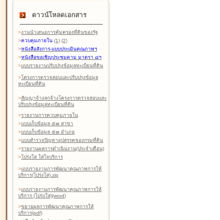
ดาวน์โหลดเอกสาร
>
งานนำเสนอการคุ้มครองที่ดินของรัฐ
>
ควบคุมภายใน
(1)
(2)
>
หนังสือสังการ-แบบประเมินคุณภาพฯ
>
หนังสือขอเชิญประชุมตาม มาตรา ๘ฯ
>
แบบรายงานปรับปรุงข้อมูลทะเบียนที่ดิน
>
โครงการตรวจสอบและปรับปรุงข้อมูล
ทะเบียนที่ดิน
>
สัญญาจ้างลูกจ้างโครงการตรวจสอบและ
ปรับปรุงข้อมูลทะเบียนที่ดิน
>
รายงานการควบคุมภายใน
>
แบบเก็บข้อมูล ๕๗ สาขา
>
แบบเก็บข้อมูล ๕๗ อำเภอ
>
แบบสำรวจปัญหาอุปสรรคของกรมที่ดิน
>
รายงานผลการดำเนินงาน(ประจำเดือน)
>
โปร่งใส ใส่ใจบริการ
>
แบบรายงานการพัฒนาคุณภาพการให้
บริการ(โปร่งใส).zip
>
แบบรายงานการพัฒนาคุณภาพการให้
บริการ (โปร่งใส)(word
)
>
ขยายผลการพัฒนาคุณภาพการให้
บริการ(pdf)