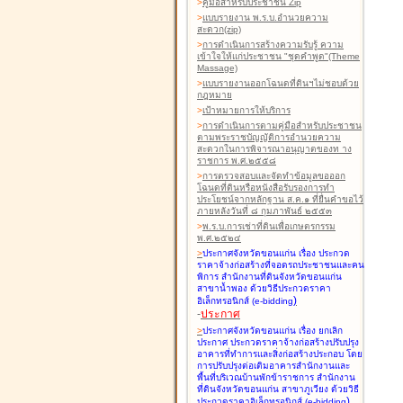
>
คู่มือสำหรับประชาชน Zip
>
แบบรายงาน พ.ร.บ.อำนวยความ
สะดวก(zip)
>
การดำเนินการสร้างความรับรู้ ความ
เข้าใจให้แก่ประชาชน "ชุดคำพูด"(Theme
Massage)
>
แบบรายงานออกโฉนดที่ดินฯไม่ชอบด้วย
กฎหมาย
>
เป้าหมายการให้บริการ
>
การดำเนินการตามคู่มือสำหรับประชาชน
ตามพระราชบัญญัติการอำนวยความ
สะดวกในการพิจารณาอนุญาตของท าง
ราชการ พ.ศ.๒๕๕๘
>
การตรวจสอบและจัดทำข้อมูลขอออก
โฉนดที่ดินหรือหนังสือรับรองการทำ
ประโยชน์จากหลักฐาน ส.ค.๑ ที่ยื่นคำขอไว้
ภายหลังวันที่ ๘ กุมภาพันธ์ ๒๕๕๓
>
พ.ร.บ.การเช่าที่ดินเพื่อเกษตรกรรม
พ.ศ.๒๕๒๔
>
ประกาศจังหวัดขอนแก่น เรื่อง ประกวด
ราคาจ้างก่อสร้างที่จอดรถประชาชนและคน
พิการ สำนักงานที่ดินจังหวัดขอนแก่น
สาขาน้ำพอง
ด้วยวิธีประกวดราคา
)
อิเล็กทรอนิกส์ (e-bidding
-
ประกาศ
>
ประกาศจังหวัดขอนแก่น เรื่อง ยกเลิก
ประกาศ ประกวดราคาจ้างก่อสร้างปรับปรุง
อาคารที่ทำการและสิ่งก่อสร้างประกอบ โดย
การปรับปรุงต่อเติมอาคารสำนักงานและ
พื้นที่บริเวณบ้านพักข้าราชการ สำนักงาน
ที่ดินจังหวัดขอนแก่น สาขาภูเวียง
ด้วยวิธี
)
ประกวดราคาอิเล็กทรอนิกส์ (e-bidding