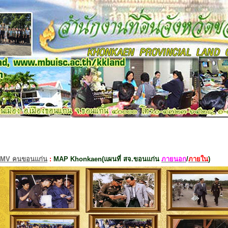
MV คนขอนแก่น
:
MAP Khonkaen(แผนที่ สจ.ขอนแก่น
ภายนอก
/
ภายใน
)