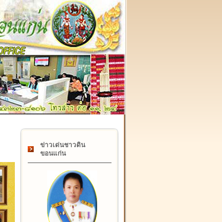
๑๗ กุมภาพันธ์ "วันคล้ายวันสถาปนากรมที่ดิน" ครบรอบ ๑๒๒ ปี
ข่าวเด่นชาวดิน
ขอนแก่น