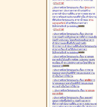
-
ประกาศ
>
ประกาศจังหวัดขอนแก่น เรื่อง
ผู้ชนะ
การ
เสนอราคา ประกวดราคาจ้างก่อสร้าง
อาคารสำนักงานที่ดิน อาคาร คสล.ขนาด
กลาง พร้อมส่วนประกอบที่จำเป็น สำนักงาน
ที่ดินจังหวัดขอนแก่น สาขาน้ำพอง
ส่วน
แยกอุบลรัตน์
ด้วยวิธีประกวดราคา
อิเล็กทรอนิกส์ (e-bidding
)
-
ประกาศ
>
ประกาศจังหวัดขอนแก่น เรื่อง
ประกวด
ราคาก่อสร้างปรับปรุงอาคารที่ทำการและสิ่ง
ก่อสร้างประกอบ โดยปรับปรุง่อเติมอาคาร
สำนักงานและพื้นที่บริเวณบ้านพัก
ข้าราชการ สำนักงานที่ดินจังหวัดขอนแก่น
สาขาภูเวียง ด้วยวิธีประกวดราคา
อิเล็กทรอนิกส์ (e-bidding
)
>
ประกาศจังหวัดขอนแก่น เรื่อง
ขายทอด
ตลาดต้นไม้บนที่ราชพัสดุ แปลงหมายเลข
ทะเบียน ที่ ขก.1849(บางส่วน)โดยวิธีขาย
ทอดตลาด
>
ประกาศจังหวัดขอนแก่น เรื่อง
การขาย
ทอดตลาดครุภัณฑ์ที่ชำรุดและหมดความ
จำเป็นในการใช้งาน
>
ประกาศจังหวัดขอนแก่น เรื่อง
ยกเลิก
การ
ขายทอดตลาดครุภัณฑ์ที่ชำรุดและหมด
ความจำเป็นในการใช้งาน
>
ประกาศจังหวัดขอนแก่น เรื่อง
ขายทอด
ตลาด
พัสดุ
>
ประกาศจังหวัดขอนแก่น เรื่อง
เผยแพร่
แผนการจัดซื้อจัดจ้าง ก่อสร้างอาคาร
ที่ทำการสำนักงานที่ดิน อาคาร คสล.ขนาด
กลาง พร้อมส่วนประกอบที่จำเป็น สำนักงาน