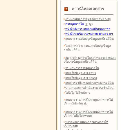
ดาวน์โหลดเอกสาร
>
งานนำเสนอการคุ้มครองที่ดินของรัฐ
>
ควบคุมภายใน
(1)
(2)
>
หนังสือสังการ-แบบประเมินคุณภาพฯ
>
หนังสือขอเชิญประชุมตาม มาตรา ๘ฯ
>
แบบรายงานปรับปรุงข้อมูลทะเบียนที่ดิน
>
โครงการตรวจสอบและปรับปรุงข้อมูล
ทะเบียนที่ดิน
>
สัญญาจ้างลูกจ้างโครงการตรวจสอบและ
ปรับปรุงข้อมูลทะเบียนที่ดิน
>
รายงานการควบคุมภายใน
>
แบบเก็บข้อมูล ๕๗ สาขา
>
แบบเก็บข้อมูล ๕๗ อำเภอ
>
แบบสำรวจปัญหาอุปสรรคของกรมที่ดิน
>
รายงานผลการดำเนินงาน(ประจำเดือน)
>
โปร่งใส ใส่ใจบริการ
>
แบบรายงานการพัฒนาคุณภาพการให้
บริการ(โปร่งใส).zip
>
แบบรายงานการพัฒนาคุณภาพการให้
บริการ (โปร่งใส)(word
)
>
ขยายผลการพัฒนาคุณภาพการให้
บริการ(pdf)