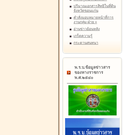
ปริมาณเอกสารสิทธิในที่ดิน
จังหวัดขอนแก่น
คำสั่งมอบหมายหน้าที่การ
งานกลุ่ม-ฝ่าย
»
อ่านข่าวย้อนหลัง
เกร็ดความรู้
กระดานสนทนา
พ.ร.บ.ข้อมูลข่าวสาร
ของทางราชการ
พ.ศ.๒๕๔๐