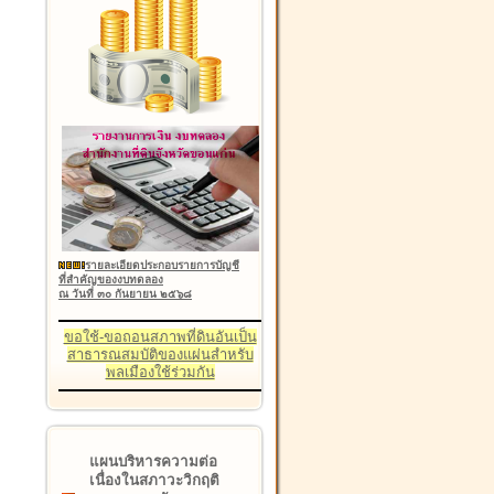
รายละเอียดประกอบรายการบัญชี
ที่สำคัญของงบทดลอง
ณ วันที่ ๓๐ กันยายน ๒๕๖๘
ขอใช้-ขอถอนสภาพที่ดินอันเป็น
สาธารณสมบัติของแผ่นสำหรับ
พลเมืองใช้ร่วมกัน
แผนบริหารความต่อ
เนื่องในสภาวะวิกฤติ