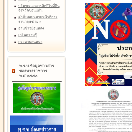
ปริมาณเอกสารสิทธิในที่ดิน
จังหวัดขอนแก่น
คำสั่งมอบหมายหน้าที่การ
งานกลุ่ม-ฝ่าย
»
อ่านข่าวย้อนหลัง
เกร็ดความรู้
กระดานสนทนา
พ.ร.บ.ข้อมูลข่าวสาร
ของทางราชการ
พ.ศ.๒๕๔๐