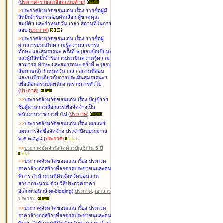
(
ประกาศ+รายละเอียดแนบท้าย
)
>
ประกาศจังหวัดขอนแก่น เรื่อง
รายชื่อผู้มี
สิทธิเข้ารับการสอบคัดเลือก ผู้ขาดคุณ
สมบัติฯ และกำหนดวัน เวลา สถานที่ในการ
สอบ
(
ประกาศ
)
>
ประกาศจังหวัดขอนแก่น เรื่อง
รายชื่อผู้
ผ่านการประเมินความรู้ความสามารถ
ทักษะ และสมรรถนะ ครั้งที่ ๑ (สอบข้อเขียน)
และผู้มีสิทธิ์เข้ารับการประเมินความรู้ความ
สามารถ ทักษะ และสมรรถนะ ครั้งที่ ๒ (สอบ
สัมภาษณ์) กำหนดวัน เวลา สถานที่สอบ
และระเบียบเกี่ยวกับการประเมินสมรรถนะฯ
เพื่อเลือกสรรเป็นพนักงานราชการทั่วไป
(
ประกาศ
)
>
>
ประกาศจังหวัดขอนแก่น เรื่อง
บัญชี
ราย
ชื่อผู้ผ่านการเลือกสรรเพื่อจัดจ้างเป็น
พนักงานราชการทั่วไป
(
ประกาศ
)
>
>
ประกาศจังหวัดขอนแก่น เรื่อง
เผยแพร่
แผนการจัดซื้อจัดจ้าง ประจำปีงบประมาณ
พ.ศ.๒๕๖๘
(
ประกาศ
)
>
>
ประกาศมัดจำรังวัดค้างบัญชีเกิน 5 ปี
>
>
ประกาศจังหวัดขอนแก่น เรื่อง ประกวด
ราคาจ้างก่อสร้างที่จอดรถประชาชนและคน
พิการ สำนักงานที่ดินจังหวัดขอนแก่น
สาขากระนวน ด้วยวิธีประกวดราคา
อิเล็กทรอนิกส์ (e-bidding)
ประกาศ
,
เอกสาร
ประกอบ
>
>
ประกาศจังหวัดขอนแก่น เรื่อง ประกวด
ราคาจ้างก่อสร้างที่จอดรถประชาชนและคน
พิการ สำนักงานที่ดินจังหวัดขอนแก่น ด้วย