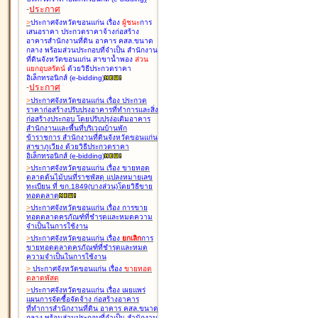
-
ประกาศ
>
ประกาศจังหวัดขอนแก่น เรื่อง
ผู้ชนะ
การ
เสนอราคา ประกวดราคาจ้างก่อสร้าง
อาคารสำนักงานที่ดิน อาคาร คสล.ขนาด
กลาง พร้อมส่วนประกอบที่จำเป็น สำนักงาน
ที่ดินจังหวัดขอนแก่น สาขาน้ำพอง
ส่วน
แยกอุบลรัตน์
ด้วยวิธีประกวดราคา
อิเล็กทรอนิกส์ (e-bidding
)
-
ประกาศ
>
ประกาศจังหวัดขอนแก่น เรื่อง
ประกวด
ราคาก่อสร้างปรับปรุงอาคารที่ทำการและสิ่ง
ก่อสร้างประกอบ โดยปรับปรุง่อเติมอาคาร
สำนักงานและพื้นที่บริเวณบ้านพัก
ข้าราชการ สำนักงานที่ดินจังหวัดขอนแก่น
สาขาภูเวียง ด้วยวิธีประกวดราคา
อิเล็กทรอนิกส์ (e-bidding
)
>
ประกาศจังหวัดขอนแก่น เรื่อง
ขายทอด
ตลาดต้นไม้บนที่ราชพัสดุ แปลงหมายเลข
ทะเบียน ที่ ขก.1849(บางส่วน)โดยวิธีขาย
ทอดตลาด
>
ประกาศจังหวัดขอนแก่น เรื่อง
การขาย
ทอดตลาดครุภัณฑ์ที่ชำรุดและหมดความ
จำเป็นในการใช้งาน
>
ประกาศจังหวัดขอนแก่น เรื่อง
ยกเลิก
การ
ขายทอดตลาดครุภัณฑ์ที่ชำรุดและหมด
ความจำเป็นในการใช้งาน
>
ประกาศจังหวัดขอนแก่น เรื่อง
ขายทอด
ตลาด
พัสดุ
>
ประกาศจังหวัดขอนแก่น เรื่อง
เผยแพร่
แผนการจัดซื้อจัดจ้าง ก่อสร้างอาคาร
ที่ทำการสำนักงานที่ดิน อาคาร คสล.ขนาด
กลาง พร้อมส่วนประกอบที่จำเป็น สำนักงาน