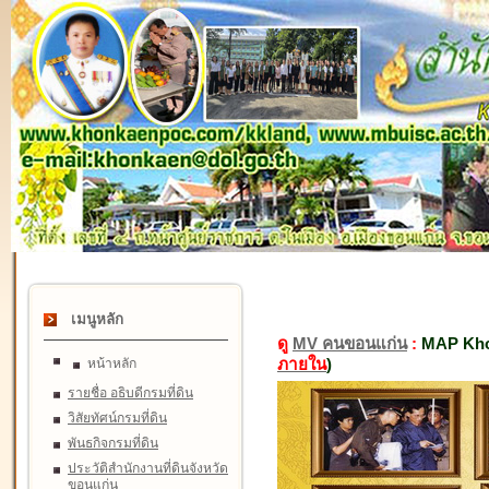
เมนูหลัก
ดู
MV คนขอนแก่น
:
MAP Kho
ภายใน
)
หน้าหลัก
รายชื่อ อธิบดีกรมที่ดิน
วิสัยทัศน์กรมที่ดิน
พันธกิจกรมที่ดิน
ประวัติสำนักงานที่ดินจังหวัด
ขอนแก่น