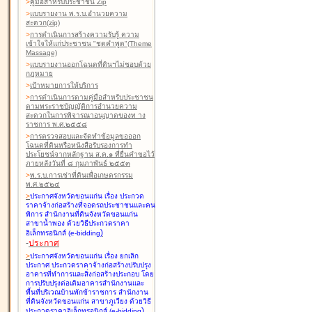
>
คู่มือสำหรับประชาชน Zip
>
แบบรายงาน พ.ร.บ.อำนวยความ
สะดวก(zip)
>
การดำเนินการสร้างความรับรู้ ความ
เข้าใจให้แก่ประชาชน "ชุดคำพูด"(Theme
Massage)
>
แบบรายงานออกโฉนดที่ดินฯไม่ชอบด้วย
กฎหมาย
>
เป้าหมายการให้บริการ
>
การดำเนินการตามคู่มือสำหรับประชาชน
ตามพระราชบัญญัติการอำนวยความ
สะดวกในการพิจารณาอนุญาตของท าง
ราชการ พ.ศ.๒๕๕๘
>
การตรวจสอบและจัดทำข้อมูลขอออก
โฉนดที่ดินหรือหนังสือรับรองการทำ
ประโยชน์จากหลักฐาน ส.ค.๑ ที่ยื่นคำขอไว้
ภายหลังวันที่ ๘ กุมภาพันธ์ ๒๕๕๓
>
พ.ร.บ.การเช่าที่ดินเพื่อเกษตรกรรม
พ.ศ.๒๕๒๔
>
ประกาศจังหวัดขอนแก่น เรื่อง ประกวด
ราคาจ้างก่อสร้างที่จอดรถประชาชนและคน
พิการ สำนักงานที่ดินจังหวัดขอนแก่น
สาขาน้ำพอง
ด้วยวิธีประกวดราคา
)
อิเล็กทรอนิกส์ (e-bidding
-
ประกาศ
>
ประกาศจังหวัดขอนแก่น เรื่อง ยกเลิก
ประกาศ ประกวดราคาจ้างก่อสร้างปรับปรุง
อาคารที่ทำการและสิ่งก่อสร้างประกอบ โดย
การปรับปรุงต่อเติมอาคารสำนักงานและ
พื้นที่บริเวณบ้านพักข้าราชการ สำนักงาน
ที่ดินจังหวัดขอนแก่น สาขาภูเวียง
ด้วยวิธี
)
ประกวดราคาอิเล็กทรอนิกส์ (e-bidding