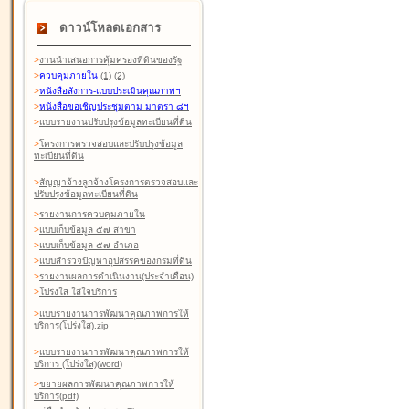
ดาวน์โหลดเอกสาร
>
งานนำเสนอการคุ้มครองที่ดินของรัฐ
>
ควบคุมภายใน
(1)
(2)
>
หนังสือสังการ-แบบประเมินคุณภาพฯ
>
หนังสือขอเชิญประชุมตาม มาตรา ๘ฯ
>
แบบรายงานปรับปรุงข้อมูลทะเบียนที่ดิน
>
โครงการตรวจสอบและปรับปรุงข้อมูล
ทะเบียนที่ดิน
>
สัญญาจ้างลูกจ้างโครงการตรวจสอบและ
ปรับปรุงข้อมูลทะเบียนที่ดิน
>
รายงานการควบคุมภายใน
>
แบบเก็บข้อมูล ๕๗ สาขา
>
แบบเก็บข้อมูล ๕๗ อำเภอ
>
แบบสำรวจปัญหาอุปสรรคของกรมที่ดิน
>
รายงานผลการดำเนินงาน(ประจำเดือน)
>
โปร่งใส ใส่ใจบริการ
>
แบบรายงานการพัฒนาคุณภาพการให้
บริการ(โปร่งใส).zip
>
แบบรายงานการพัฒนาคุณภาพการให้
บริการ (โปร่งใส)(word
)
>
ขยายผลการพัฒนาคุณภาพการให้
บริการ(pdf)