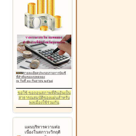
รายละเอียดประกอบรายการบัญชี
ที่สำคัญของงบทดลอง
ณ วันที่ ๓๐ กันยายน ๒๕๖๘
ขอใช้-ขอถอนสภาพที่ดินอันเป็น
สาธารณสมบัติของแผ่นสำหรับ
พลเมืองใช้ร่วมกัน
แผนบริหารความต่อ
เนื่องในสภาวะวิกฤติ