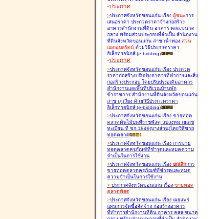
-
ประกาศ
>
ประกาศจังหวัดขอนแก่น เรื่อง
ผู้ชนะ
การ
เสนอราคา ประกวดราคาจ้างก่อสร้าง
อาคารสำนักงานที่ดิน อาคาร คสล.ขนาด
กลาง พร้อมส่วนประกอบที่จำเป็น สำนักงาน
ที่ดินจังหวัดขอนแก่น สาขาน้ำพอง
ส่วน
แยกอุบลรัตน์
ด้วยวิธีประกวดราคา
อิเล็กทรอนิกส์ (e-bidding
)
-
ประกาศ
>
ประกาศจังหวัดขอนแก่น เรื่อง
ประกวด
ราคาก่อสร้างปรับปรุงอาคารที่ทำการและสิ่ง
ก่อสร้างประกอบ โดยปรับปรุง่อเติมอาคาร
สำนักงานและพื้นที่บริเวณบ้านพัก
ข้าราชการ สำนักงานที่ดินจังหวัดขอนแก่น
สาขาภูเวียง ด้วยวิธีประกวดราคา
อิเล็กทรอนิกส์ (e-bidding
)
>
ประกาศจังหวัดขอนแก่น เรื่อง
ขายทอด
ตลาดต้นไม้บนที่ราชพัสดุ แปลงหมายเลข
ทะเบียน ที่ ขก.1849(บางส่วน)โดยวิธีขาย
ทอดตลาด
>
ประกาศจังหวัดขอนแก่น เรื่อง
การขาย
ทอดตลาดครุภัณฑ์ที่ชำรุดและหมดความ
จำเป็นในการใช้งาน
>
ประกาศจังหวัดขอนแก่น เรื่อง
ยกเลิก
การ
ขายทอดตลาดครุภัณฑ์ที่ชำรุดและหมด
ความจำเป็นในการใช้งาน
>
ประกาศจังหวัดขอนแก่น เรื่อง
ขายทอด
ตลาด
พัสดุ
>
ประกาศจังหวัดขอนแก่น เรื่อง
เผยแพร่
แผนการจัดซื้อจัดจ้าง ก่อสร้างอาคาร
ที่ทำการสำนักงานที่ดิน อาคาร คสล.ขนาด
กลาง พร้อมส่วนประกอบที่จำเป็น สำนักงาน