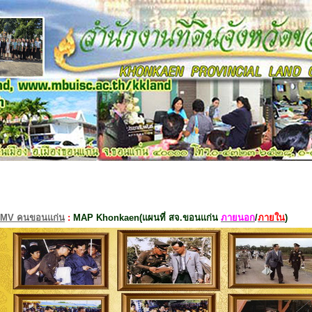
MV คนขอนแก่น
:
MAP Khonkaen(แผนที่ สจ.ขอนแก่น
ภายนอก
/
ภายใน
)