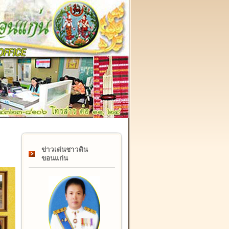
๑๗ กุมภาพันธ์ "วันคล้ายวันสถาปนากรมที่ดิน" ครบรอบ ๑๒๒ ปี
ข่าวเด่นชาวดิน
ขอนแก่น