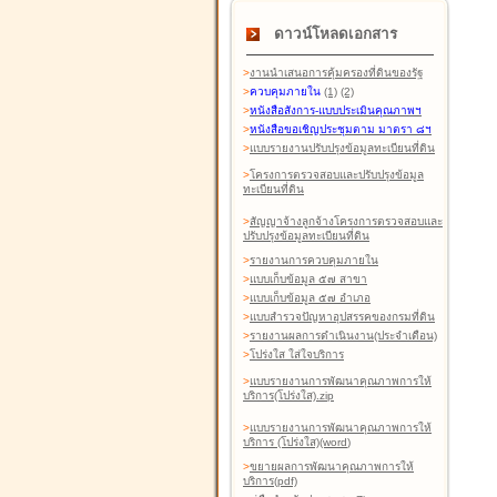
ดาวน์โหลดเอกสาร
>
งานนำเสนอการคุ้มครองที่ดินของรัฐ
>
ควบคุมภายใน
(1)
(2)
>
หนังสือสังการ-แบบประเมินคุณภาพฯ
>
หนังสือขอเชิญประชุมตาม มาตรา ๘ฯ
>
แบบรายงานปรับปรุงข้อมูลทะเบียนที่ดิน
>
โครงการตรวจสอบและปรับปรุงข้อมูล
ทะเบียนที่ดิน
>
สัญญาจ้างลูกจ้างโครงการตรวจสอบและ
ปรับปรุงข้อมูลทะเบียนที่ดิน
>
รายงานการควบคุมภายใน
>
แบบเก็บข้อมูล ๕๗ สาขา
>
แบบเก็บข้อมูล ๕๗ อำเภอ
>
แบบสำรวจปัญหาอุปสรรคของกรมที่ดิน
>
รายงานผลการดำเนินงาน(ประจำเดือน)
>
โปร่งใส ใส่ใจบริการ
>
แบบรายงานการพัฒนาคุณภาพการให้
บริการ(โปร่งใส).zip
>
แบบรายงานการพัฒนาคุณภาพการให้
บริการ (โปร่งใส)(word
)
>
ขยายผลการพัฒนาคุณภาพการให้
บริการ(pdf)