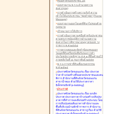
>
คู่มือสำหรับประชาชน Zip
>
แบบรายงาน พ.ร.บ.อำนวยความ
สะดวก(zip)
>
การดำเนินการสร้างความรับรู้ ความ
เข้าใจให้แก่ประชาชน "ชุดคำพูด"(Theme
Massage)
>
แบบรายงานออกโฉนดที่ดินฯไม่ชอบด้วย
กฎหมาย
>
เป้าหมายการให้บริการ
>
การดำเนินการตามคู่มือสำหรับประชาชน
ตามพระราชบัญญัติการอำนวยความ
สะดวกในการพิจารณาอนุญาตของท าง
ราชการ พ.ศ.๒๕๕๘
>
การตรวจสอบและจัดทำข้อมูลขอออก
โฉนดที่ดินหรือหนังสือรับรองการทำ
ประโยชน์จากหลักฐาน ส.ค.๑ ที่ยื่นคำขอไว้
ภายหลังวันที่ ๘ กุมภาพันธ์ ๒๕๕๓
>
พ.ร.บ.การเช่าที่ดินเพื่อเกษตรกรรม
พ.ศ.๒๕๒๔
>
ประกาศจังหวัดขอนแก่น เรื่อง ประกวด
ราคาจ้างก่อสร้างที่จอดรถประชาชนและคน
พิการ สำนักงานที่ดินจังหวัดขอนแก่น
สาขาน้ำพอง
ด้วยวิธีประกวดราคา
)
อิเล็กทรอนิกส์ (e-bidding
-
ประกาศ
>
ประกาศจังหวัดขอนแก่น เรื่อง ยกเลิก
ประกาศ ประกวดราคาจ้างก่อสร้างปรับปรุง
อาคารที่ทำการและสิ่งก่อสร้างประกอบ โดย
การปรับปรุงต่อเติมอาคารสำนักงานและ
พื้นที่บริเวณบ้านพักข้าราชการ สำนักงาน
ที่ดินจังหวัดขอนแก่น สาขาภูเวียง
ด้วยวิธี
)
ประกวดราคาอิเล็กทรอนิกส์ (e-bidding