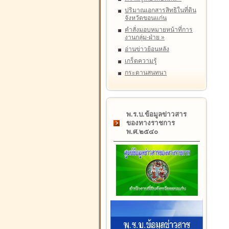
ปริมาณเอกสารสิทธิในที่ดิน
จังหวัดขอนแก่น
คำสั่งมอบหมายหน้าที่การ
งานกลุ่ม-ฝ่าย
»
อ่านข่าวย้อนหลัง
เกร็ดความรู้
กระดานสนทนา
พ.ร.บ.ข้อมูลข่าวสาร
ของทางราชการ
พ.ศ.๒๕๔๐