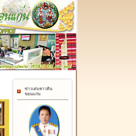
๑๗ กุมภาพันธ์ "วันคล้ายวันสถาปนากรมที่ดิน" ครบรอบ ๑๒๒ ปี
ข่าวเด่นชาวดิน
ขอนแก่น