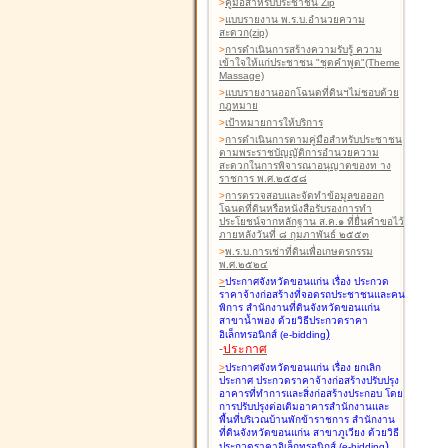
>
คู่มือสำหรับประชาชน Zip
>
แบบรายงาน พ.ร.บ.อำนวยความ
สะดวก(zip)
>
การดำเนินการสร้างความรับรู้ ความ
เข้าใจให้แก่ประชาชน "ชุดคำพูด"(Theme
Massage)
>
แบบรายงานออกโฉนดที่ดินฯไม่ชอบด้วย
กฎหมาย
>
เป้าหมายการให้บริการ
>
การดำเนินการตามคู่มือสำหรับประชาชน
ตามพระราชบัญญัติการอำนวยความ
สะดวกในการพิจารณาอนุญาตของท าง
ราชการ พ.ศ.๒๕๕๘
>
การตรวจสอบและจัดทำข้อมูลขอออก
โฉนดที่ดินหรือหนังสือรับรองการทำ
ประโยชน์จากหลักฐาน ส.ค.๑ ที่ยื่นคำขอไว้
ภายหลังวันที่ ๘ กุมภาพันธ์ ๒๕๕๓
>
พ.ร.บ.การเช่าที่ดินเพื่อเกษตรกรรม
พ.ศ.๒๕๒๔
>
ประกาศจังหวัดขอนแก่น เรื่อง ประกวด
ราคาจ้างก่อสร้างที่จอดรถประชาชนและคน
พิการ สำนักงานที่ดินจังหวัดขอนแก่น
สาขาน้ำพอง
ด้วยวิธีประกวดราคา
)
อิเล็กทรอนิกส์ (e-bidding
-
ประกาศ
>
ประกาศจังหวัดขอนแก่น เรื่อง ยกเลิก
ประกาศ ประกวดราคาจ้างก่อสร้างปรับปรุง
อาคารที่ทำการและสิ่งก่อสร้างประกอบ โดย
การปรับปรุงต่อเติมอาคารสำนักงานและ
พื้นที่บริเวณบ้านพักข้าราชการ สำนักงาน
ที่ดินจังหวัดขอนแก่น สาขาภูเวียง
ด้วยวิธี
)
ประกวดราคาอิเล็กทรอนิกส์ (e-bidding