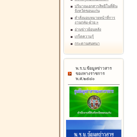
ปริมาณเอกสารสิทธิในที่ดิน
จังหวัดขอนแก่น
คำสั่งมอบหมายหน้าที่การ
งานกลุ่ม-ฝ่าย
»
อ่านข่าวย้อนหลัง
เกร็ดความรู้
กระดานสนทนา
พ.ร.บ.ข้อมูลข่าวสาร
ของทางราชการ
พ.ศ.๒๕๔๐