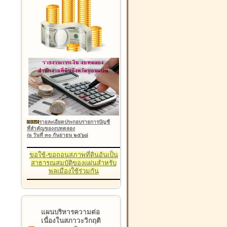
รายละเอียดประกอบรายการบัญชี
ที่สำคัญของงบทดลอง
ณ วันที่ ๓๐ กันยายน ๒๕๖๘
ขอใช้-ขอถอนสภาพที่ดินอันเป็น
สาธารณสมบัติของแผ่นสำหรับ
พลเมืองใช้ร่วมกัน
แผนบริหารความต่อ
เนื่องในสภาวะวิกฤติ