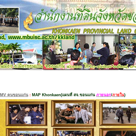
MV คนขอนแก่น
:
MAP Khonkaen(แผนที่ สจ.ขอนแก่น
ภายนอก
/
ภายใน
)