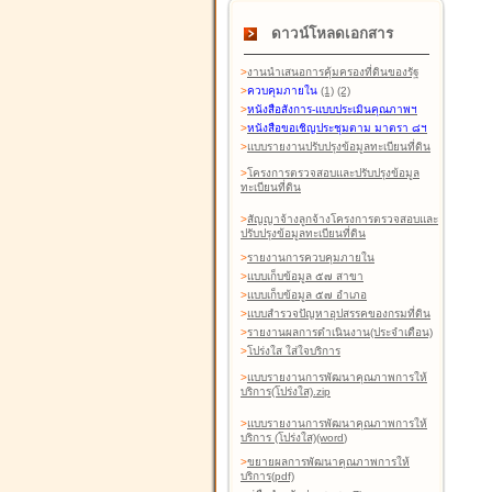
ดาวน์โหลดเอกสาร
>
งานนำเสนอการคุ้มครองที่ดินของรัฐ
>
ควบคุมภายใน
(1)
(2)
>
หนังสือสังการ-แบบประเมินคุณภาพฯ
>
หนังสือขอเชิญประชุมตาม มาตรา ๘ฯ
>
แบบรายงานปรับปรุงข้อมูลทะเบียนที่ดิน
>
โครงการตรวจสอบและปรับปรุงข้อมูล
ทะเบียนที่ดิน
>
สัญญาจ้างลูกจ้างโครงการตรวจสอบและ
ปรับปรุงข้อมูลทะเบียนที่ดิน
>
รายงานการควบคุมภายใน
>
แบบเก็บข้อมูล ๕๗ สาขา
>
แบบเก็บข้อมูล ๕๗ อำเภอ
>
แบบสำรวจปัญหาอุปสรรคของกรมที่ดิน
>
รายงานผลการดำเนินงาน(ประจำเดือน)
>
โปร่งใส ใส่ใจบริการ
>
แบบรายงานการพัฒนาคุณภาพการให้
บริการ(โปร่งใส).zip
>
แบบรายงานการพัฒนาคุณภาพการให้
บริการ (โปร่งใส)(word
)
>
ขยายผลการพัฒนาคุณภาพการให้
บริการ(pdf)