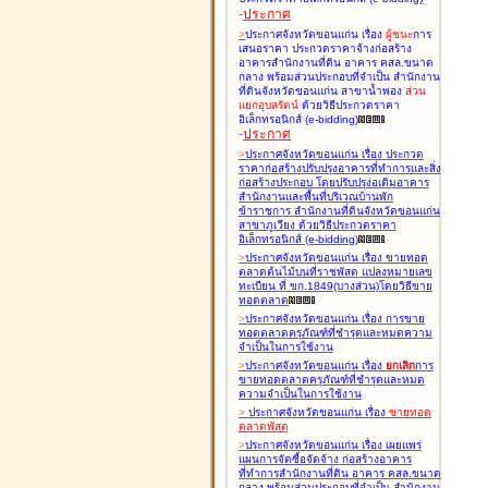
-
ประกาศ
>
ประกาศจังหวัดขอนแก่น เรื่อง
ผู้ชนะ
การ
เสนอราคา ประกวดราคาจ้างก่อสร้าง
อาคารสำนักงานที่ดิน อาคาร คสล.ขนาด
กลาง พร้อมส่วนประกอบที่จำเป็น สำนักงาน
ที่ดินจังหวัดขอนแก่น สาขาน้ำพอง
ส่วน
แยกอุบลรัตน์
ด้วยวิธีประกวดราคา
อิเล็กทรอนิกส์ (e-bidding
)
-
ประกาศ
>
ประกาศจังหวัดขอนแก่น เรื่อง
ประกวด
ราคาก่อสร้างปรับปรุงอาคารที่ทำการและสิ่ง
ก่อสร้างประกอบ โดยปรับปรุง่อเติมอาคาร
สำนักงานและพื้นที่บริเวณบ้านพัก
ข้าราชการ สำนักงานที่ดินจังหวัดขอนแก่น
สาขาภูเวียง ด้วยวิธีประกวดราคา
อิเล็กทรอนิกส์ (e-bidding
)
>
ประกาศจังหวัดขอนแก่น เรื่อง
ขายทอด
ตลาดต้นไม้บนที่ราชพัสดุ แปลงหมายเลข
ทะเบียน ที่ ขก.1849(บางส่วน)โดยวิธีขาย
ทอดตลาด
>
ประกาศจังหวัดขอนแก่น เรื่อง
การขาย
ทอดตลาดครุภัณฑ์ที่ชำรุดและหมดความ
จำเป็นในการใช้งาน
>
ประกาศจังหวัดขอนแก่น เรื่อง
ยกเลิก
การ
ขายทอดตลาดครุภัณฑ์ที่ชำรุดและหมด
ความจำเป็นในการใช้งาน
>
ประกาศจังหวัดขอนแก่น เรื่อง
ขายทอด
ตลาด
พัสดุ
>
ประกาศจังหวัดขอนแก่น เรื่อง
เผยแพร่
แผนการจัดซื้อจัดจ้าง ก่อสร้างอาคาร
ที่ทำการสำนักงานที่ดิน อาคาร คสล.ขนาด
กลาง พร้อมส่วนประกอบที่จำเป็น สำนักงาน