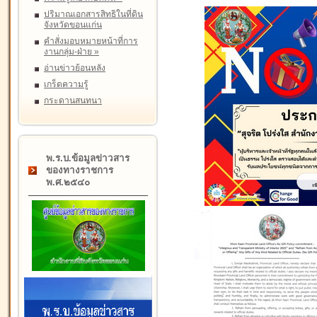
ปริมาณเอกสารสิทธิในที่ดิน
จังหวัดขอนแก่น
คำสั่งมอบหมายหน้าที่การ
งานกลุ่ม-ฝ่าย
»
อ่านข่าวย้อนหลัง
เกร็ดความรู้
กระดานสนทนา
พ.ร.บ.ข้อมูลข่าวสาร
ของทางราชการ
พ.ศ.๒๕๔๐