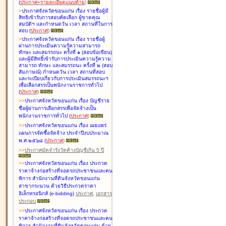
(
ประกาศ+รายละเอียดแนบท้าย
)
>
ประกาศจังหวัดขอนแก่น เรื่อง
รายชื่อผู้มี
สิทธิเข้ารับการสอบคัดเลือก ผู้ขาดคุณ
สมบัติฯ และกำหนดวัน เวลา สถานที่ในการ
สอบ
(
ประกาศ
)
>
ประกาศจังหวัดขอนแก่น เรื่อง
รายชื่อผู้
ผ่านการประเมินความรู้ความสามารถ
ทักษะ และสมรรถนะ ครั้งที่ ๑ (สอบข้อเขียน)
และผู้มีสิทธิ์เข้ารับการประเมินความรู้ความ
สามารถ ทักษะ และสมรรถนะ ครั้งที่ ๒ (สอบ
สัมภาษณ์) กำหนดวัน เวลา สถานที่สอบ
และระเบียบเกี่ยวกับการประเมินสมรรถนะฯ
เพื่อเลือกสรรเป็นพนักงานราชการทั่วไป
(
ประกาศ
)
>
>
ประกาศจังหวัดขอนแก่น เรื่อง
บัญชี
ราย
ชื่อผู้ผ่านการเลือกสรรเพื่อจัดจ้างเป็น
พนักงานราชการทั่วไป
(
ประกาศ
)
>
>
ประกาศจังหวัดขอนแก่น เรื่อง
เผยแพร่
แผนการจัดซื้อจัดจ้าง ประจำปีงบประมาณ
พ.ศ.๒๕๖๘
(
ประกาศ
)
>
>
ประกาศมัดจำรังวัดค้างบัญชีเกิน 5 ปี
>
>
ประกาศจังหวัดขอนแก่น เรื่อง ประกวด
ราคาจ้างก่อสร้างที่จอดรถประชาชนและคน
พิการ สำนักงานที่ดินจังหวัดขอนแก่น
สาขากระนวน ด้วยวิธีประกวดราคา
อิเล็กทรอนิกส์ (e-bidding)
ประกาศ
,
เอกสาร
ประกอบ
>
>
ประกาศจังหวัดขอนแก่น เรื่อง ประกวด
ราคาจ้างก่อสร้างที่จอดรถประชาชนและคน
พิการ สำนักงานที่ดินจังหวัดขอนแก่น ด้วย