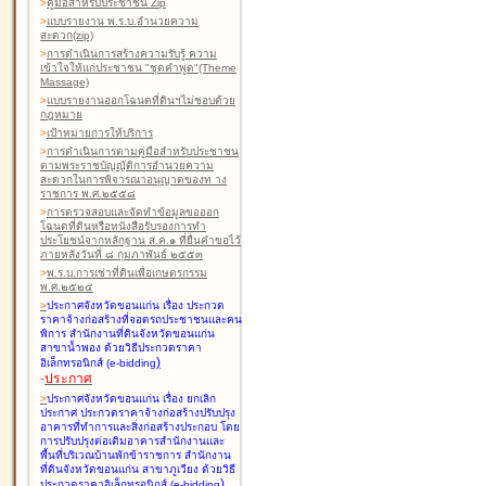
>
คู่มือสำหรับประชาชน Zip
>
แบบรายงาน พ.ร.บ.อำนวยความ
สะดวก(zip)
>
การดำเนินการสร้างความรับรู้ ความ
เข้าใจให้แก่ประชาชน "ชุดคำพูด"(Theme
Massage)
>
แบบรายงานออกโฉนดที่ดินฯไม่ชอบด้วย
กฎหมาย
>
เป้าหมายการให้บริการ
>
การดำเนินการตามคู่มือสำหรับประชาชน
ตามพระราชบัญญัติการอำนวยความ
สะดวกในการพิจารณาอนุญาตของท าง
ราชการ พ.ศ.๒๕๕๘
>
การตรวจสอบและจัดทำข้อมูลขอออก
โฉนดที่ดินหรือหนังสือรับรองการทำ
ประโยชน์จากหลักฐาน ส.ค.๑ ที่ยื่นคำขอไว้
ภายหลังวันที่ ๘ กุมภาพันธ์ ๒๕๕๓
>
พ.ร.บ.การเช่าที่ดินเพื่อเกษตรกรรม
พ.ศ.๒๕๒๔
>
ประกาศจังหวัดขอนแก่น เรื่อง ประกวด
ราคาจ้างก่อสร้างที่จอดรถประชาชนและคน
พิการ สำนักงานที่ดินจังหวัดขอนแก่น
สาขาน้ำพอง
ด้วยวิธีประกวดราคา
)
อิเล็กทรอนิกส์ (e-bidding
-
ประกาศ
>
ประกาศจังหวัดขอนแก่น เรื่อง ยกเลิก
ประกาศ ประกวดราคาจ้างก่อสร้างปรับปรุง
อาคารที่ทำการและสิ่งก่อสร้างประกอบ โดย
การปรับปรุงต่อเติมอาคารสำนักงานและ
พื้นที่บริเวณบ้านพักข้าราชการ สำนักงาน
ที่ดินจังหวัดขอนแก่น สาขาภูเวียง
ด้วยวิธี
)
ประกวดราคาอิเล็กทรอนิกส์ (e-bidding