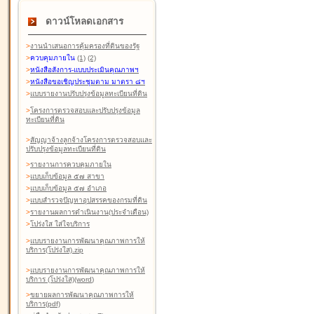
ดาวน์โหลดเอกสาร
>
งานนำเสนอการคุ้มครองที่ดินของรัฐ
>
ควบคุมภายใน
(1)
(2)
>
หนังสือสังการ-แบบประเมินคุณภาพฯ
>
หนังสือขอเชิญประชุมตาม มาตรา ๘ฯ
>
แบบรายงานปรับปรุงข้อมูลทะเบียนที่ดิน
>
โครงการตรวจสอบและปรับปรุงข้อมูล
ทะเบียนที่ดิน
>
สัญญาจ้างลูกจ้างโครงการตรวจสอบและ
ปรับปรุงข้อมูลทะเบียนที่ดิน
>
รายงานการควบคุมภายใน
>
แบบเก็บข้อมูล ๕๗ สาขา
>
แบบเก็บข้อมูล ๕๗ อำเภอ
>
แบบสำรวจปัญหาอุปสรรคของกรมที่ดิน
>
รายงานผลการดำเนินงาน(ประจำเดือน)
>
โปร่งใส ใส่ใจบริการ
>
แบบรายงานการพัฒนาคุณภาพการให้
บริการ(โปร่งใส).zip
>
แบบรายงานการพัฒนาคุณภาพการให้
บริการ (โปร่งใส)(word
)
>
ขยายผลการพัฒนาคุณภาพการให้
บริการ(pdf)