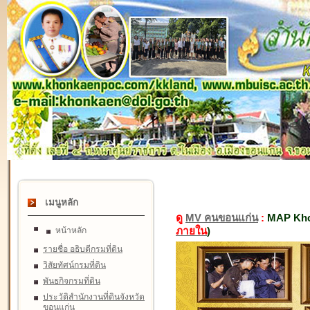
เมนูหลัก
ดู
MV คนขอนแก่น
:
MAP Kho
ภายใน
)
หน้าหลัก
รายชื่อ อธิบดีกรมที่ดิน
วิสัยทัศน์กรมที่ดิน
พันธกิจกรมที่ดิน
ประวัติสำนักงานที่ดินจังหวัด
ขอนแก่น