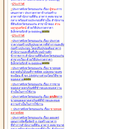
-
ประกาศ
>
ประกาศจังหวัดขอนแก่น เรื่อง
ผู้ชนะ
การ
เสนอราคา ประกวดราคาจ้างก่อสร้าง
อาคารสำนักงานที่ดิน อาคาร คสล.ขนาด
กลาง พร้อมส่วนประกอบที่จำเป็น สำนักงาน
ที่ดินจังหวัดขอนแก่น สาขาน้ำพอง
ส่วน
แยกอุบลรัตน์
ด้วยวิธีประกวดราคา
อิเล็กทรอนิกส์ (e-bidding
)
-
ประกาศ
>
ประกาศจังหวัดขอนแก่น เรื่อง
ประกวด
ราคาก่อสร้างปรับปรุงอาคารที่ทำการและสิ่ง
ก่อสร้างประกอบ โดยปรับปรุง่อเติมอาคาร
สำนักงานและพื้นที่บริเวณบ้านพัก
ข้าราชการ สำนักงานที่ดินจังหวัดขอนแก่น
สาขาภูเวียง ด้วยวิธีประกวดราคา
อิเล็กทรอนิกส์ (e-bidding
)
>
ประกาศจังหวัดขอนแก่น เรื่อง
ขายทอด
ตลาดต้นไม้บนที่ราชพัสดุ แปลงหมายเลข
ทะเบียน ที่ ขก.1849(บางส่วน)โดยวิธีขาย
ทอดตลาด
>
ประกาศจังหวัดขอนแก่น เรื่อง
การขาย
ทอดตลาดครุภัณฑ์ที่ชำรุดและหมดความ
จำเป็นในการใช้งาน
>
ประกาศจังหวัดขอนแก่น เรื่อง
ยกเลิก
การ
ขายทอดตลาดครุภัณฑ์ที่ชำรุดและหมด
ความจำเป็นในการใช้งาน
>
ประกาศจังหวัดขอนแก่น เรื่อง
ขายทอด
ตลาด
พัสดุ
>
ประกาศจังหวัดขอนแก่น เรื่อง
เผยแพร่
แผนการจัดซื้อจัดจ้าง ก่อสร้างอาคาร
ที่ทำการสำนักงานที่ดิน อาคาร คสล.ขนาด
กลาง พร้อมส่วนประกอบที่จำเป็น สำนักงาน