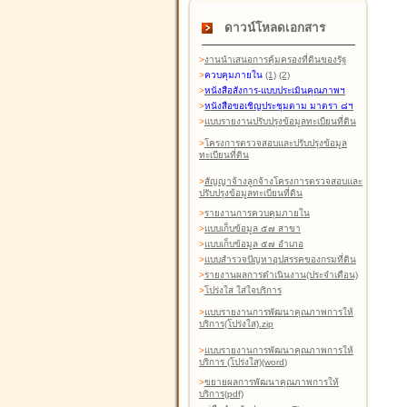
ดาวน์โหลดเอกสาร
>
งานนำเสนอการคุ้มครองที่ดินของรัฐ
>
ควบคุมภายใน
(1)
(2)
>
หนังสือสังการ-แบบประเมินคุณภาพฯ
>
หนังสือขอเชิญประชุมตาม มาตรา ๘ฯ
>
แบบรายงานปรับปรุงข้อมูลทะเบียนที่ดิน
>
โครงการตรวจสอบและปรับปรุงข้อมูล
ทะเบียนที่ดิน
>
สัญญาจ้างลูกจ้างโครงการตรวจสอบและ
ปรับปรุงข้อมูลทะเบียนที่ดิน
>
รายงานการควบคุมภายใน
>
แบบเก็บข้อมูล ๕๗ สาขา
>
แบบเก็บข้อมูล ๕๗ อำเภอ
>
แบบสำรวจปัญหาอุปสรรคของกรมที่ดิน
>
รายงานผลการดำเนินงาน(ประจำเดือน)
>
โปร่งใส ใส่ใจบริการ
>
แบบรายงานการพัฒนาคุณภาพการให้
บริการ(โปร่งใส).zip
>
แบบรายงานการพัฒนาคุณภาพการให้
บริการ (โปร่งใส)(word
)
>
ขยายผลการพัฒนาคุณภาพการให้
บริการ(pdf)