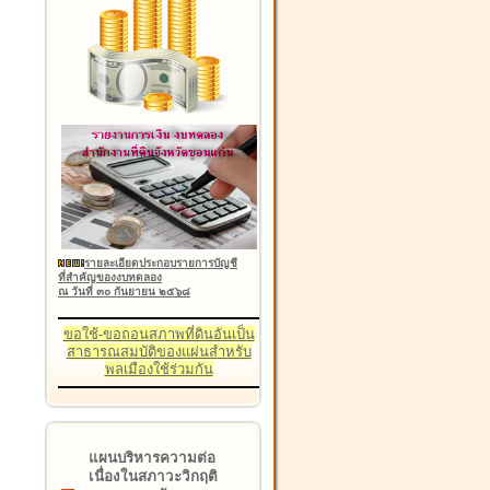
รายละเอียดประกอบรายการบัญชี
ที่สำคัญของงบทดลอง
ณ วันที่ ๓๐ กันยายน ๒๕๖๘
ขอใช้-ขอถอนสภาพที่ดินอันเป็น
สาธารณสมบัติของแผ่นสำหรับ
พลเมืองใช้ร่วมกัน
แผนบริหารความต่อ
เนื่องในสภาวะวิกฤติ