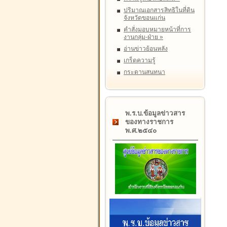
ปริมาณเอกสารสิทธิในที่ดิน
จังหวัดขอนแก่น
คำสั่งมอบหมายหน้าที่การ
งานกลุ่ม-ฝ่าย
»
อ่านข่าวย้อนหลัง
เกร็ดความรู้
กระดานสนทนา
พ.ร.บ.ข้อมูลข่าวสาร
ของทางราชการ
พ.ศ.๒๕๔๐