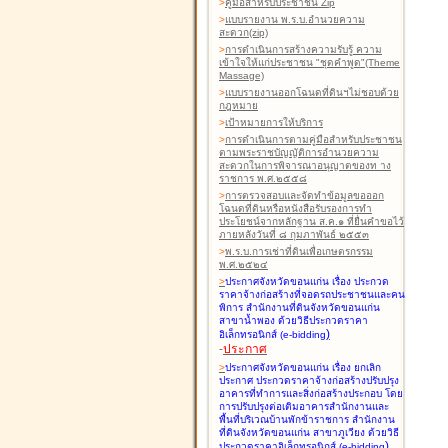
>
คู่มือสำหรับประชาชน Zip
>
แบบรายงาน พ.ร.บ.อำนวยความ
สะดวก(zip)
>
การดำเนินการสร้างความรับรู้ ความ
เข้าใจให้แก่ประชาชน "ชุดคำพูด"(Theme
Massage)
>
แบบรายงานออกโฉนดที่ดินฯไม่ชอบด้วย
กฎหมาย
>
เป้าหมายการให้บริการ
>
การดำเนินการตามคู่มือสำหรับประชาชน
ตามพระราชบัญญัติการอำนวยความ
สะดวกในการพิจารณาอนุญาตของท าง
ราชการ พ.ศ.๒๕๕๘
>
การตรวจสอบและจัดทำข้อมูลขอออก
โฉนดที่ดินหรือหนังสือรับรองการทำ
ประโยชน์จากหลักฐาน ส.ค.๑ ที่ยื่นคำขอไว้
ภายหลังวันที่ ๘ กุมภาพันธ์ ๒๕๕๓
>
พ.ร.บ.การเช่าที่ดินเพื่อเกษตรกรรม
พ.ศ.๒๕๒๔
>
ประกาศจังหวัดขอนแก่น เรื่อง ประกวด
ราคาจ้างก่อสร้างที่จอดรถประชาชนและคน
พิการ สำนักงานที่ดินจังหวัดขอนแก่น
สาขาน้ำพอง
ด้วยวิธีประกวดราคา
)
อิเล็กทรอนิกส์ (e-bidding
-
ประกาศ
>
ประกาศจังหวัดขอนแก่น เรื่อง ยกเลิก
ประกาศ ประกวดราคาจ้างก่อสร้างปรับปรุง
อาคารที่ทำการและสิ่งก่อสร้างประกอบ โดย
การปรับปรุงต่อเติมอาคารสำนักงานและ
พื้นที่บริเวณบ้านพักข้าราชการ สำนักงาน
ที่ดินจังหวัดขอนแก่น สาขาภูเวียง
ด้วยวิธี
)
ประกวดราคาอิเล็กทรอนิกส์ (e-bidding