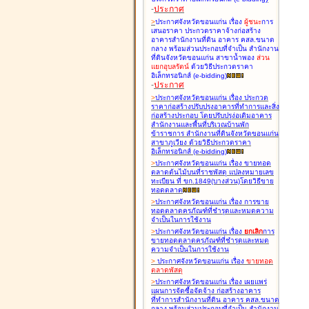
-
ประกาศ
>
ประกาศจังหวัดขอนแก่น เรื่อง
ผู้ชนะ
การ
เสนอราคา ประกวดราคาจ้างก่อสร้าง
อาคารสำนักงานที่ดิน อาคาร คสล.ขนาด
กลาง พร้อมส่วนประกอบที่จำเป็น สำนักงาน
ที่ดินจังหวัดขอนแก่น สาขาน้ำพอง
ส่วน
แยกอุบลรัตน์
ด้วยวิธีประกวดราคา
อิเล็กทรอนิกส์ (e-bidding
)
-
ประกาศ
>
ประกาศจังหวัดขอนแก่น เรื่อง
ประกวด
ราคาก่อสร้างปรับปรุงอาคารที่ทำการและสิ่ง
ก่อสร้างประกอบ โดยปรับปรุง่อเติมอาคาร
สำนักงานและพื้นที่บริเวณบ้านพัก
ข้าราชการ สำนักงานที่ดินจังหวัดขอนแก่น
สาขาภูเวียง ด้วยวิธีประกวดราคา
อิเล็กทรอนิกส์ (e-bidding
)
>
ประกาศจังหวัดขอนแก่น เรื่อง
ขายทอด
ตลาดต้นไม้บนที่ราชพัสดุ แปลงหมายเลข
ทะเบียน ที่ ขก.1849(บางส่วน)โดยวิธีขาย
ทอดตลาด
>
ประกาศจังหวัดขอนแก่น เรื่อง
การขาย
ทอดตลาดครุภัณฑ์ที่ชำรุดและหมดความ
จำเป็นในการใช้งาน
>
ประกาศจังหวัดขอนแก่น เรื่อง
ยกเลิก
การ
ขายทอดตลาดครุภัณฑ์ที่ชำรุดและหมด
ความจำเป็นในการใช้งาน
>
ประกาศจังหวัดขอนแก่น เรื่อง
ขายทอด
ตลาด
พัสดุ
>
ประกาศจังหวัดขอนแก่น เรื่อง
เผยแพร่
แผนการจัดซื้อจัดจ้าง ก่อสร้างอาคาร
ที่ทำการสำนักงานที่ดิน อาคาร คสล.ขนาด
กลาง พร้อมส่วนประกอบที่จำเป็น สำนักงาน