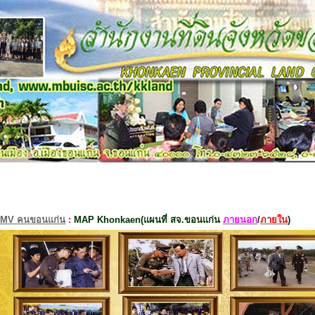
MV คนขอนแก่น
:
MAP Khonkaen(แผนที่ สจ.ขอนแก่น
ภายนอก
/
ภายใน
)