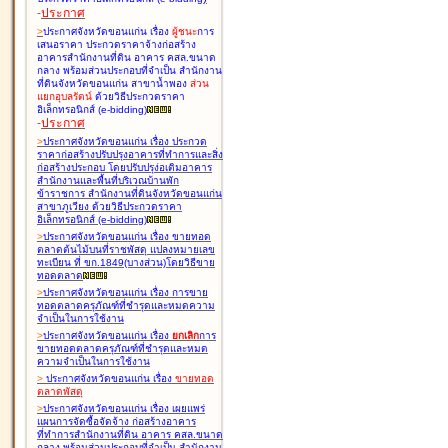
-
ประกาศ
>
ประกาศจังหวัดขอนแก่น เรื่อง
ผู้ชนะ
การ
เสนอราคา ประกวดราคาจ้างก่อสร้าง
อาคารสำนักงานที่ดิน อาคาร คสล.ขนาด
กลาง พร้อมส่วนประกอบที่จำเป็น สำนักงาน
ที่ดินจังหวัดขอนแก่น สาขาน้ำพอง
ส่วน
แยกอุบลรัตน์
ด้วยวิธีประกวดราคา
อิเล็กทรอนิกส์ (e-bidding
)
-
ประกาศ
>
ประกาศจังหวัดขอนแก่น เรื่อง
ประกวด
ราคาก่อสร้างปรับปรุงอาคารที่ทำการและสิ่ง
ก่อสร้างประกอบ โดยปรับปรุง่อเติมอาคาร
สำนักงานและพื้นที่บริเวณบ้านพัก
ข้าราชการ สำนักงานที่ดินจังหวัดขอนแก่น
สาขาภูเวียง ด้วยวิธีประกวดราคา
อิเล็กทรอนิกส์ (e-bidding
)
>
ประกาศจังหวัดขอนแก่น เรื่อง
ขายทอด
ตลาดต้นไม้บนที่ราชพัสดุ แปลงหมายเลข
ทะเบียน ที่ ขก.1849(บางส่วน)โดยวิธีขาย
ทอดตลาด
>
ประกาศจังหวัดขอนแก่น เรื่อง
การขาย
ทอดตลาดครุภัณฑ์ที่ชำรุดและหมดความ
จำเป็นในการใช้งาน
>
ประกาศจังหวัดขอนแก่น เรื่อง
ยกเลิก
การ
ขายทอดตลาดครุภัณฑ์ที่ชำรุดและหมด
ความจำเป็นในการใช้งาน
>
ประกาศจังหวัดขอนแก่น เรื่อง
ขายทอด
ตลาด
พัสดุ
>
ประกาศจังหวัดขอนแก่น เรื่อง
เผยแพร่
แผนการจัดซื้อจัดจ้าง ก่อสร้างอาคาร
ที่ทำการสำนักงานที่ดิน อาคาร คสล.ขนาด
กลาง พร้อมส่วนประกอบที่จำเป็น สำนักงาน