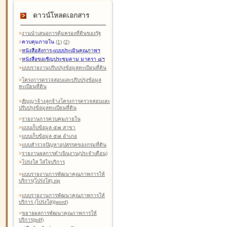
ดาวน์โหลดเอกสาร
>
งานนำเสนอการคุ้มครองที่ดินของรัฐ
>
ควบคุมภายใน
(1)
(2)
>
หนังสือสังการ-แบบประเมินคุณภาพฯ
>
หนังสือขอเชิญประชุมตาม มาตรา ๘ฯ
>
แบบรายงานปรับปรุงข้อมูลทะเบียนที่ดิน
>
โครงการตรวจสอบและปรับปรุงข้อมูล
ทะเบียนที่ดิน
>
สัญญาจ้างลูกจ้างโครงการตรวจสอบและ
ปรับปรุงข้อมูลทะเบียนที่ดิน
>
รายงานการควบคุมภายใน
>
แบบเก็บข้อมูล ๕๗ สาขา
>
แบบเก็บข้อมูล ๕๗ อำเภอ
>
แบบสำรวจปัญหาอุปสรรคของกรมที่ดิน
>
รายงานผลการดำเนินงาน(ประจำเดือน)
>
โปร่งใส ใส่ใจบริการ
>
แบบรายงานการพัฒนาคุณภาพการให้
บริการ(โปร่งใส).zip
>
แบบรายงานการพัฒนาคุณภาพการให้
บริการ (โปร่งใส)(word
)
>
ขยายผลการพัฒนาคุณภาพการให้
บริการ(pdf)