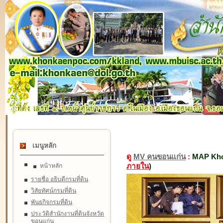
เมนูหลัก
ดู
MV คนขอนแก่น
:
MAP Kho
ภายใน
)
หน้าหลัก
รายชื่อ อธิบดีกรมที่ดิน
วิสัยทัศน์กรมที่ดิน
พันธกิจกรมที่ดิน
ประวัติสำนักงานที่ดินจังหวัด
ขอนแก่น