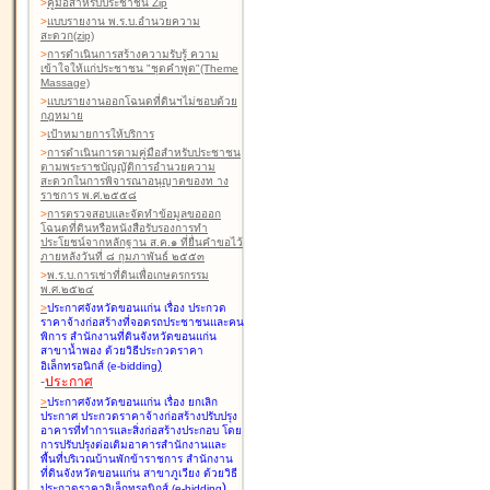
>
คู่มือสำหรับประชาชน Zip
>
แบบรายงาน พ.ร.บ.อำนวยความ
สะดวก(zip)
>
การดำเนินการสร้างความรับรู้ ความ
เข้าใจให้แก่ประชาชน "ชุดคำพูด"(Theme
Massage)
>
แบบรายงานออกโฉนดที่ดินฯไม่ชอบด้วย
กฎหมาย
>
เป้าหมายการให้บริการ
>
การดำเนินการตามคู่มือสำหรับประชาชน
ตามพระราชบัญญัติการอำนวยความ
สะดวกในการพิจารณาอนุญาตของท าง
ราชการ พ.ศ.๒๕๕๘
>
การตรวจสอบและจัดทำข้อมูลขอออก
โฉนดที่ดินหรือหนังสือรับรองการทำ
ประโยชน์จากหลักฐาน ส.ค.๑ ที่ยื่นคำขอไว้
ภายหลังวันที่ ๘ กุมภาพันธ์ ๒๕๕๓
>
พ.ร.บ.การเช่าที่ดินเพื่อเกษตรกรรม
พ.ศ.๒๕๒๔
>
ประกาศจังหวัดขอนแก่น เรื่อง ประกวด
ราคาจ้างก่อสร้างที่จอดรถประชาชนและคน
พิการ สำนักงานที่ดินจังหวัดขอนแก่น
สาขาน้ำพอง
ด้วยวิธีประกวดราคา
)
อิเล็กทรอนิกส์ (e-bidding
-
ประกาศ
>
ประกาศจังหวัดขอนแก่น เรื่อง ยกเลิก
ประกาศ ประกวดราคาจ้างก่อสร้างปรับปรุง
อาคารที่ทำการและสิ่งก่อสร้างประกอบ โดย
การปรับปรุงต่อเติมอาคารสำนักงานและ
พื้นที่บริเวณบ้านพักข้าราชการ สำนักงาน
ที่ดินจังหวัดขอนแก่น สาขาภูเวียง
ด้วยวิธี
)
ประกวดราคาอิเล็กทรอนิกส์ (e-bidding