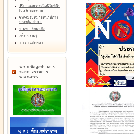
ปริมาณเอกสารสิทธิในที่ดิน
จังหวัดขอนแก่น
คำสั่งมอบหมายหน้าที่การ
งานกลุ่ม-ฝ่าย
»
อ่านข่าวย้อนหลัง
เกร็ดความรู้
กระดานสนทนา
พ.ร.บ.ข้อมูลข่าวสาร
ของทางราชการ
พ.ศ.๒๕๔๐