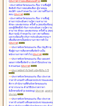
(
ประกาศ+รายละเอียดแนบท้าย
)
>
ประกาศจังหวัดขอนแก่น เรื่อง
รายชื่อผู้มี
สิทธิเข้ารับการสอบคัดเลือก ผู้ขาดคุณ
สมบัติฯ และกำหนดวัน เวลา สถานที่ในการ
สอบ
(
ประกาศ
)
>
ประกาศจังหวัดขอนแก่น เรื่อง
รายชื่อผู้
ผ่านการประเมินความรู้ความสามารถ
ทักษะ และสมรรถนะ ครั้งที่ ๑ (สอบข้อเขียน)
และผู้มีสิทธิ์เข้ารับการประเมินความรู้ความ
สามารถ ทักษะ และสมรรถนะ ครั้งที่ ๒ (สอบ
สัมภาษณ์) กำหนดวัน เวลา สถานที่สอบ
และระเบียบเกี่ยวกับการประเมินสมรรถนะฯ
เพื่อเลือกสรรเป็นพนักงานราชการทั่วไป
(
ประกาศ
)
>
>
ประกาศจังหวัดขอนแก่น เรื่อง
บัญชี
ราย
ชื่อผู้ผ่านการเลือกสรรเพื่อจัดจ้างเป็น
พนักงานราชการทั่วไป
(
ประกาศ
)
>
>
ประกาศจังหวัดขอนแก่น เรื่อง
เผยแพร่
แผนการจัดซื้อจัดจ้าง ประจำปีงบประมาณ
พ.ศ.๒๕๖๘
(
ประกาศ
)
>
>
ประกาศมัดจำรังวัดค้างบัญชีเกิน 5 ปี
>
>
ประกาศจังหวัดขอนแก่น เรื่อง ประกวด
ราคาจ้างก่อสร้างที่จอดรถประชาชนและคน
พิการ สำนักงานที่ดินจังหวัดขอนแก่น
สาขากระนวน ด้วยวิธีประกวดราคา
อิเล็กทรอนิกส์ (e-bidding)
ประกาศ
,
เอกสาร
ประกอบ
>
>
ประกาศจังหวัดขอนแก่น เรื่อง ประกวด
ราคาจ้างก่อสร้างที่จอดรถประชาชนและคน
พิการ สำนักงานที่ดินจังหวัดขอนแก่น ด้วย