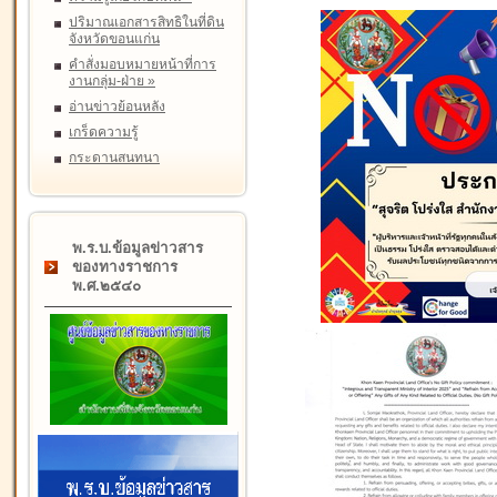
ปริมาณเอกสารสิทธิในที่ดิน
จังหวัดขอนแก่น
คำสั่งมอบหมายหน้าที่การ
งานกลุ่ม-ฝ่าย
»
อ่านข่าวย้อนหลัง
เกร็ดความรู้
กระดานสนทนา
พ.ร.บ.ข้อมูลข่าวสาร
ของทางราชการ
พ.ศ.๒๕๔๐