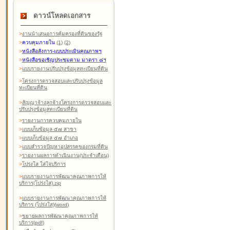
ดาวน์โหลดเอกสาร
>
งานนำเสนอการคุ้มครองที่ดินของรัฐ
>
ควบคุมภายใน
(1)
(2)
>
หนังสือสังการ-แบบประเมินคุณภาพฯ
>
หนังสือขอเชิญประชุมตาม มาตรา ๘ฯ
>
แบบรายงานปรับปรุงข้อมูลทะเบียนที่ดิน
>
โครงการตรวจสอบและปรับปรุงข้อมูล
ทะเบียนที่ดิน
>
สัญญาจ้างลูกจ้างโครงการตรวจสอบและ
ปรับปรุงข้อมูลทะเบียนที่ดิน
>
รายงานการควบคุมภายใน
>
แบบเก็บข้อมูล ๕๗ สาขา
>
แบบเก็บข้อมูล ๕๗ อำเภอ
>
แบบสำรวจปัญหาอุปสรรคของกรมที่ดิน
>
รายงานผลการดำเนินงาน(ประจำเดือน)
>
โปร่งใส ใส่ใจบริการ
>
แบบรายงานการพัฒนาคุณภาพการให้
บริการ(โปร่งใส).zip
>
แบบรายงานการพัฒนาคุณภาพการให้
บริการ (โปร่งใส)(word
)
>
ขยายผลการพัฒนาคุณภาพการให้
บริการ(pdf)