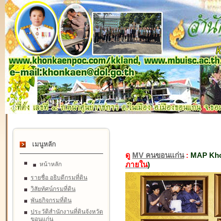
เมนูหลัก
ดู
MV คนขอนแก่น
:
MAP Kho
ภายใน
)
หน้าหลัก
รายชื่อ อธิบดีกรมที่ดิน
วิสัยทัศน์กรมที่ดิน
พันธกิจกรมที่ดิน
ประวัติสำนักงานที่ดินจังหวัด
ขอนแก่น