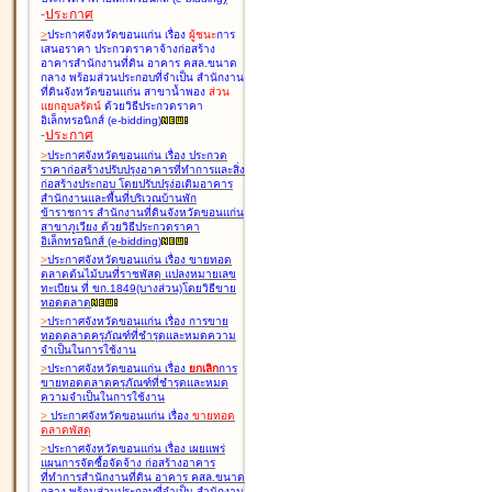
-
ประกาศ
>
ประกาศจังหวัดขอนแก่น เรื่อง
ผู้ชนะ
การ
เสนอราคา ประกวดราคาจ้างก่อสร้าง
อาคารสำนักงานที่ดิน อาคาร คสล.ขนาด
กลาง พร้อมส่วนประกอบที่จำเป็น สำนักงาน
ที่ดินจังหวัดขอนแก่น สาขาน้ำพอง
ส่วน
แยกอุบลรัตน์
ด้วยวิธีประกวดราคา
อิเล็กทรอนิกส์ (e-bidding
)
-
ประกาศ
>
ประกาศจังหวัดขอนแก่น เรื่อง
ประกวด
ราคาก่อสร้างปรับปรุงอาคารที่ทำการและสิ่ง
ก่อสร้างประกอบ โดยปรับปรุง่อเติมอาคาร
สำนักงานและพื้นที่บริเวณบ้านพัก
ข้าราชการ สำนักงานที่ดินจังหวัดขอนแก่น
สาขาภูเวียง ด้วยวิธีประกวดราคา
อิเล็กทรอนิกส์ (e-bidding
)
>
ประกาศจังหวัดขอนแก่น เรื่อง
ขายทอด
ตลาดต้นไม้บนที่ราชพัสดุ แปลงหมายเลข
ทะเบียน ที่ ขก.1849(บางส่วน)โดยวิธีขาย
ทอดตลาด
>
ประกาศจังหวัดขอนแก่น เรื่อง
การขาย
ทอดตลาดครุภัณฑ์ที่ชำรุดและหมดความ
จำเป็นในการใช้งาน
>
ประกาศจังหวัดขอนแก่น เรื่อง
ยกเลิก
การ
ขายทอดตลาดครุภัณฑ์ที่ชำรุดและหมด
ความจำเป็นในการใช้งาน
>
ประกาศจังหวัดขอนแก่น เรื่อง
ขายทอด
ตลาด
พัสดุ
>
ประกาศจังหวัดขอนแก่น เรื่อง
เผยแพร่
แผนการจัดซื้อจัดจ้าง ก่อสร้างอาคาร
ที่ทำการสำนักงานที่ดิน อาคาร คสล.ขนาด
กลาง พร้อมส่วนประกอบที่จำเป็น สำนักงาน