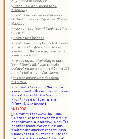
>
คู่มือสำหรับประชาชน Zip
>
แบบรายงาน พ.ร.บ.อำนวยความ
สะดวก(zip)
>
การดำเนินการสร้างความรับรู้ ความ
เข้าใจให้แก่ประชาชน "ชุดคำพูด"(Theme
Massage)
>
แบบรายงานออกโฉนดที่ดินฯไม่ชอบด้วย
กฎหมาย
>
เป้าหมายการให้บริการ
>
การดำเนินการตามคู่มือสำหรับประชาชน
ตามพระราชบัญญัติการอำนวยความ
สะดวกในการพิจารณาอนุญาตของท าง
ราชการ พ.ศ.๒๕๕๘
>
การตรวจสอบและจัดทำข้อมูลขอออก
โฉนดที่ดินหรือหนังสือรับรองการทำ
ประโยชน์จากหลักฐาน ส.ค.๑ ที่ยื่นคำขอไว้
ภายหลังวันที่ ๘ กุมภาพันธ์ ๒๕๕๓
>
พ.ร.บ.การเช่าที่ดินเพื่อเกษตรกรรม
พ.ศ.๒๕๒๔
>
ประกาศจังหวัดขอนแก่น เรื่อง ประกวด
ราคาจ้างก่อสร้างที่จอดรถประชาชนและคน
พิการ สำนักงานที่ดินจังหวัดขอนแก่น
สาขาน้ำพอง
ด้วยวิธีประกวดราคา
)
อิเล็กทรอนิกส์ (e-bidding
-
ประกาศ
>
ประกาศจังหวัดขอนแก่น เรื่อง ยกเลิก
ประกาศ ประกวดราคาจ้างก่อสร้างปรับปรุง
อาคารที่ทำการและสิ่งก่อสร้างประกอบ โดย
การปรับปรุงต่อเติมอาคารสำนักงานและ
พื้นที่บริเวณบ้านพักข้าราชการ สำนักงาน
ที่ดินจังหวัดขอนแก่น สาขาภูเวียง
ด้วยวิธี
)
ประกวดราคาอิเล็กทรอนิกส์ (e-bidding