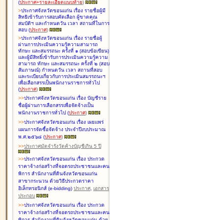
(
ประกาศ+รายละเอียดแนบท้าย
)
>
ประกาศจังหวัดขอนแก่น เรื่อง
รายชื่อผู้มี
สิทธิเข้ารับการสอบคัดเลือก ผู้ขาดคุณ
สมบัติฯ และกำหนดวัน เวลา สถานที่ในการ
สอบ
(
ประกาศ
)
>
ประกาศจังหวัดขอนแก่น เรื่อง
รายชื่อผู้
ผ่านการประเมินความรู้ความสามารถ
ทักษะ และสมรรถนะ ครั้งที่ ๑ (สอบข้อเขียน)
และผู้มีสิทธิ์เข้ารับการประเมินความรู้ความ
สามารถ ทักษะ และสมรรถนะ ครั้งที่ ๒ (สอบ
สัมภาษณ์) กำหนดวัน เวลา สถานที่สอบ
และระเบียบเกี่ยวกับการประเมินสมรรถนะฯ
เพื่อเลือกสรรเป็นพนักงานราชการทั่วไป
(
ประกาศ
)
>
>
ประกาศจังหวัดขอนแก่น เรื่อง
บัญชี
ราย
ชื่อผู้ผ่านการเลือกสรรเพื่อจัดจ้างเป็น
พนักงานราชการทั่วไป
(
ประกาศ
)
>
>
ประกาศจังหวัดขอนแก่น เรื่อง
เผยแพร่
แผนการจัดซื้อจัดจ้าง ประจำปีงบประมาณ
พ.ศ.๒๕๖๘
(
ประกาศ
)
>
>
ประกาศมัดจำรังวัดค้างบัญชีเกิน 5 ปี
>
>
ประกาศจังหวัดขอนแก่น เรื่อง ประกวด
ราคาจ้างก่อสร้างที่จอดรถประชาชนและคน
พิการ สำนักงานที่ดินจังหวัดขอนแก่น
สาขากระนวน ด้วยวิธีประกวดราคา
อิเล็กทรอนิกส์ (e-bidding)
ประกาศ
,
เอกสาร
ประกอบ
>
>
ประกาศจังหวัดขอนแก่น เรื่อง ประกวด
ราคาจ้างก่อสร้างที่จอดรถประชาชนและคน
พิการ สำนักงานที่ดินจังหวัดขอนแก่น ด้วย