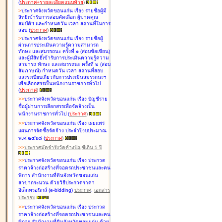
(
ประกาศ+รายละเอียดแนบท้าย
)
>
ประกาศจังหวัดขอนแก่น เรื่อง
รายชื่อผู้มี
สิทธิเข้ารับการสอบคัดเลือก ผู้ขาดคุณ
สมบัติฯ และกำหนดวัน เวลา สถานที่ในการ
สอบ
(
ประกาศ
)
>
ประกาศจังหวัดขอนแก่น เรื่อง
รายชื่อผู้
ผ่านการประเมินความรู้ความสามารถ
ทักษะ และสมรรถนะ ครั้งที่ ๑ (สอบข้อเขียน)
และผู้มีสิทธิ์เข้ารับการประเมินความรู้ความ
สามารถ ทักษะ และสมรรถนะ ครั้งที่ ๒ (สอบ
สัมภาษณ์) กำหนดวัน เวลา สถานที่สอบ
และระเบียบเกี่ยวกับการประเมินสมรรถนะฯ
เพื่อเลือกสรรเป็นพนักงานราชการทั่วไป
(
ประกาศ
)
>
>
ประกาศจังหวัดขอนแก่น เรื่อง
บัญชี
ราย
ชื่อผู้ผ่านการเลือกสรรเพื่อจัดจ้างเป็น
พนักงานราชการทั่วไป
(
ประกาศ
)
>
>
ประกาศจังหวัดขอนแก่น เรื่อง
เผยแพร่
แผนการจัดซื้อจัดจ้าง ประจำปีงบประมาณ
พ.ศ.๒๕๖๘
(
ประกาศ
)
>
>
ประกาศมัดจำรังวัดค้างบัญชีเกิน 5 ปี
>
>
ประกาศจังหวัดขอนแก่น เรื่อง ประกวด
ราคาจ้างก่อสร้างที่จอดรถประชาชนและคน
พิการ สำนักงานที่ดินจังหวัดขอนแก่น
สาขากระนวน ด้วยวิธีประกวดราคา
อิเล็กทรอนิกส์ (e-bidding)
ประกาศ
,
เอกสาร
ประกอบ
>
>
ประกาศจังหวัดขอนแก่น เรื่อง ประกวด
ราคาจ้างก่อสร้างที่จอดรถประชาชนและคน
พิการ สำนักงานที่ดินจังหวัดขอนแก่น ด้วย