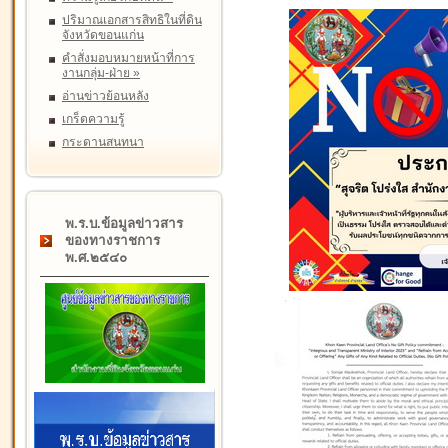
ปริมาณเอกสารสิทธิในที่ดิน
จังหวัดขอนแก่น
คำสั่งมอบหมายหน้าที่การ
งานกลุ่ม-ฝ่าย
»
อ่านข่าวย้อนหลัง
เกร็ดความรู้
กระดานสนทนา
พ.ร.บ.ข้อมูลข่าวสาร
ของทางราชการ
พ.ศ.๒๕๔๐