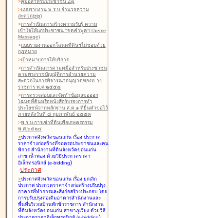
>
คู่มือสำหรับประชาชน Zip
>
แบบรายงาน พ.ร.บ.อำนวยความ
สะดวก(zip)
>
การดำเนินการสร้างความรับรู้ ความ
เข้าใจให้แก่ประชาชน "ชุดคำพูด"(Theme
Massage)
>
แบบรายงานออกโฉนดที่ดินฯไม่ชอบด้วย
กฎหมาย
>
เป้าหมายการให้บริการ
>
การดำเนินการตามคู่มือสำหรับประชาชน
ตามพระราชบัญญัติการอำนวยความ
สะดวกในการพิจารณาอนุญาตของท าง
ราชการ พ.ศ.๒๕๕๘
>
การตรวจสอบและจัดทำข้อมูลขอออก
โฉนดที่ดินหรือหนังสือรับรองการทำ
ประโยชน์จากหลักฐาน ส.ค.๑ ที่ยื่นคำขอไว้
ภายหลังวันที่ ๘ กุมภาพันธ์ ๒๕๕๓
>
พ.ร.บ.การเช่าที่ดินเพื่อเกษตรกรรม
พ.ศ.๒๕๒๔
>
ประกาศจังหวัดขอนแก่น เรื่อง ประกวด
ราคาจ้างก่อสร้างที่จอดรถประชาชนและคน
พิการ สำนักงานที่ดินจังหวัดขอนแก่น
สาขาน้ำพอง
ด้วยวิธีประกวดราคา
)
อิเล็กทรอนิกส์ (e-bidding
-
ประกาศ
>
ประกาศจังหวัดขอนแก่น เรื่อง ยกเลิก
ประกาศ ประกวดราคาจ้างก่อสร้างปรับปรุง
อาคารที่ทำการและสิ่งก่อสร้างประกอบ โดย
การปรับปรุงต่อเติมอาคารสำนักงานและ
พื้นที่บริเวณบ้านพักข้าราชการ สำนักงาน
ที่ดินจังหวัดขอนแก่น สาขาภูเวียง
ด้วยวิธี
)
ประกวดราคาอิเล็กทรอนิกส์ (e-bidding