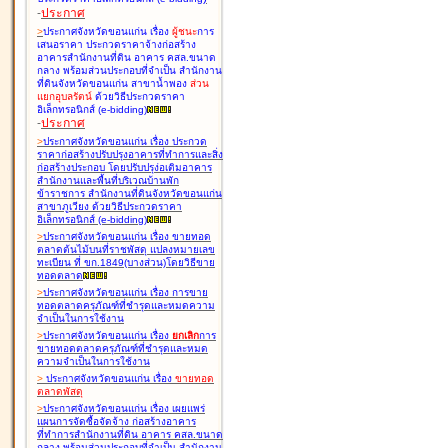
-
ประกาศ
>
ประกาศจังหวัดขอนแก่น เรื่อง
ผู้ชนะ
การ
เสนอราคา ประกวดราคาจ้างก่อสร้าง
อาคารสำนักงานที่ดิน อาคาร คสล.ขนาด
กลาง พร้อมส่วนประกอบที่จำเป็น สำนักงาน
ที่ดินจังหวัดขอนแก่น สาขาน้ำพอง
ส่วน
แยกอุบลรัตน์
ด้วยวิธีประกวดราคา
อิเล็กทรอนิกส์ (e-bidding
)
-
ประกาศ
>
ประกาศจังหวัดขอนแก่น เรื่อง
ประกวด
ราคาก่อสร้างปรับปรุงอาคารที่ทำการและสิ่ง
ก่อสร้างประกอบ โดยปรับปรุง่อเติมอาคาร
สำนักงานและพื้นที่บริเวณบ้านพัก
ข้าราชการ สำนักงานที่ดินจังหวัดขอนแก่น
สาขาภูเวียง ด้วยวิธีประกวดราคา
อิเล็กทรอนิกส์ (e-bidding
)
>
ประกาศจังหวัดขอนแก่น เรื่อง
ขายทอด
ตลาดต้นไม้บนที่ราชพัสดุ แปลงหมายเลข
ทะเบียน ที่ ขก.1849(บางส่วน)โดยวิธีขาย
ทอดตลาด
>
ประกาศจังหวัดขอนแก่น เรื่อง
การขาย
ทอดตลาดครุภัณฑ์ที่ชำรุดและหมดความ
จำเป็นในการใช้งาน
>
ประกาศจังหวัดขอนแก่น เรื่อง
ยกเลิก
การ
ขายทอดตลาดครุภัณฑ์ที่ชำรุดและหมด
ความจำเป็นในการใช้งาน
>
ประกาศจังหวัดขอนแก่น เรื่อง
ขายทอด
ตลาด
พัสดุ
>
ประกาศจังหวัดขอนแก่น เรื่อง
เผยแพร่
แผนการจัดซื้อจัดจ้าง ก่อสร้างอาคาร
ที่ทำการสำนักงานที่ดิน อาคาร คสล.ขนาด
กลาง พร้อมส่วนประกอบที่จำเป็น สำนักงาน