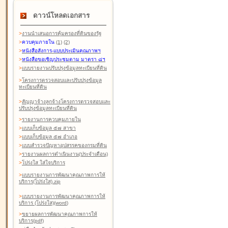
ดาวน์โหลดเอกสาร
>
งานนำเสนอการคุ้มครองที่ดินของรัฐ
>
ควบคุมภายใน
(1)
(2)
>
หนังสือสังการ-แบบประเมินคุณภาพฯ
>
หนังสือขอเชิญประชุมตาม มาตรา ๘ฯ
>
แบบรายงานปรับปรุงข้อมูลทะเบียนที่ดิน
>
โครงการตรวจสอบและปรับปรุงข้อมูล
ทะเบียนที่ดิน
>
สัญญาจ้างลูกจ้างโครงการตรวจสอบและ
ปรับปรุงข้อมูลทะเบียนที่ดิน
>
รายงานการควบคุมภายใน
>
แบบเก็บข้อมูล ๕๗ สาขา
>
แบบเก็บข้อมูล ๕๗ อำเภอ
>
แบบสำรวจปัญหาอุปสรรคของกรมที่ดิน
>
รายงานผลการดำเนินงาน(ประจำเดือน)
>
โปร่งใส ใส่ใจบริการ
>
แบบรายงานการพัฒนาคุณภาพการให้
บริการ(โปร่งใส).zip
>
แบบรายงานการพัฒนาคุณภาพการให้
บริการ (โปร่งใส)(word
)
>
ขยายผลการพัฒนาคุณภาพการให้
บริการ(pdf)