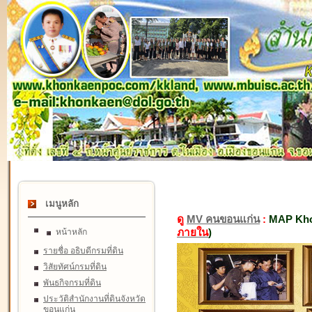
เมนูหลัก
ดู
MV คนขอนแก่น
:
MAP Kho
ภายใน
)
หน้าหลัก
รายชื่อ อธิบดีกรมที่ดิน
วิสัยทัศน์กรมที่ดิน
พันธกิจกรมที่ดิน
ประวัติสำนักงานที่ดินจังหวัด
ขอนแก่น