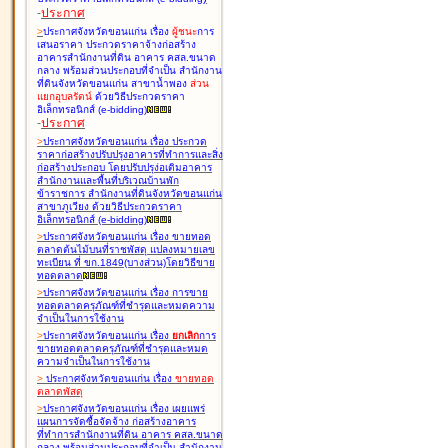
-
ประกาศ
>
ประกาศจังหวัดขอนแก่น เรื่อง
ผู้ชนะ
การ
เสนอราคา ประกวดราคาจ้างก่อสร้าง
อาคารสำนักงานที่ดิน อาคาร คสล.ขนาด
กลาง พร้อมส่วนประกอบที่จำเป็น สำนักงาน
ที่ดินจังหวัดขอนแก่น สาขาน้ำพอง
ส่วน
แยกอุบลรัตน์
ด้วยวิธีประกวดราคา
อิเล็กทรอนิกส์ (e-bidding
)
-
ประกาศ
>
ประกาศจังหวัดขอนแก่น เรื่อง
ประกวด
ราคาก่อสร้างปรับปรุงอาคารที่ทำการและสิ่ง
ก่อสร้างประกอบ โดยปรับปรุง่อเติมอาคาร
สำนักงานและพื้นที่บริเวณบ้านพัก
ข้าราชการ สำนักงานที่ดินจังหวัดขอนแก่น
สาขาภูเวียง ด้วยวิธีประกวดราคา
อิเล็กทรอนิกส์ (e-bidding
)
>
ประกาศจังหวัดขอนแก่น เรื่อง
ขายทอด
ตลาดต้นไม้บนที่ราชพัสดุ แปลงหมายเลข
ทะเบียน ที่ ขก.1849(บางส่วน)โดยวิธีขาย
ทอดตลาด
>
ประกาศจังหวัดขอนแก่น เรื่อง
การขาย
ทอดตลาดครุภัณฑ์ที่ชำรุดและหมดความ
จำเป็นในการใช้งาน
>
ประกาศจังหวัดขอนแก่น เรื่อง
ยกเลิก
การ
ขายทอดตลาดครุภัณฑ์ที่ชำรุดและหมด
ความจำเป็นในการใช้งาน
>
ประกาศจังหวัดขอนแก่น เรื่อง
ขายทอด
ตลาด
พัสดุ
>
ประกาศจังหวัดขอนแก่น เรื่อง
เผยแพร่
แผนการจัดซื้อจัดจ้าง ก่อสร้างอาคาร
ที่ทำการสำนักงานที่ดิน อาคาร คสล.ขนาด
กลาง พร้อมส่วนประกอบที่จำเป็น สำนักงาน