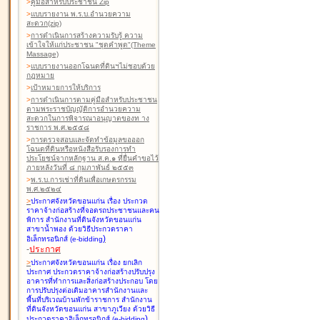
>
คู่มือสำหรับประชาชน Zip
>
แบบรายงาน พ.ร.บ.อำนวยความ
สะดวก(zip)
>
การดำเนินการสร้างความรับรู้ ความ
เข้าใจให้แก่ประชาชน "ชุดคำพูด"(Theme
Massage)
>
แบบรายงานออกโฉนดที่ดินฯไม่ชอบด้วย
กฎหมาย
>
เป้าหมายการให้บริการ
>
การดำเนินการตามคู่มือสำหรับประชาชน
ตามพระราชบัญญัติการอำนวยความ
สะดวกในการพิจารณาอนุญาตของท าง
ราชการ พ.ศ.๒๕๕๘
>
การตรวจสอบและจัดทำข้อมูลขอออก
โฉนดที่ดินหรือหนังสือรับรองการทำ
ประโยชน์จากหลักฐาน ส.ค.๑ ที่ยื่นคำขอไว้
ภายหลังวันที่ ๘ กุมภาพันธ์ ๒๕๕๓
>
พ.ร.บ.การเช่าที่ดินเพื่อเกษตรกรรม
พ.ศ.๒๕๒๔
>
ประกาศจังหวัดขอนแก่น เรื่อง ประกวด
ราคาจ้างก่อสร้างที่จอดรถประชาชนและคน
พิการ สำนักงานที่ดินจังหวัดขอนแก่น
สาขาน้ำพอง
ด้วยวิธีประกวดราคา
)
อิเล็กทรอนิกส์ (e-bidding
-
ประกาศ
>
ประกาศจังหวัดขอนแก่น เรื่อง ยกเลิก
ประกาศ ประกวดราคาจ้างก่อสร้างปรับปรุง
อาคารที่ทำการและสิ่งก่อสร้างประกอบ โดย
การปรับปรุงต่อเติมอาคารสำนักงานและ
พื้นที่บริเวณบ้านพักข้าราชการ สำนักงาน
ที่ดินจังหวัดขอนแก่น สาขาภูเวียง
ด้วยวิธี
)
ประกวดราคาอิเล็กทรอนิกส์ (e-bidding