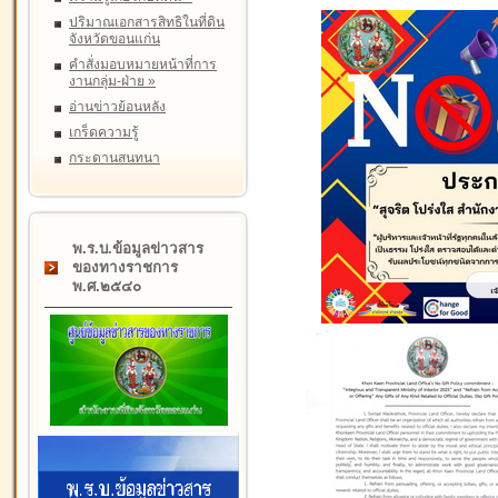
ปริมาณเอกสารสิทธิในที่ดิน
จังหวัดขอนแก่น
คำสั่งมอบหมายหน้าที่การ
งานกลุ่ม-ฝ่าย
»
อ่านข่าวย้อนหลัง
เกร็ดความรู้
กระดานสนทนา
พ.ร.บ.ข้อมูลข่าวสาร
ของทางราชการ
พ.ศ.๒๕๔๐