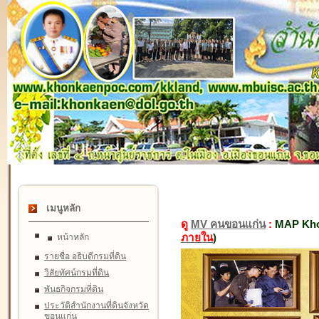
เมนูหลัก
ดู
MV คนขอนแก่น
:
MAP Kho
ภายใน
)
หน้าหลัก
รายชื่อ อธิบดีกรมที่ดิน
วิสัยทัศน์กรมที่ดิน
พันธกิจกรมที่ดิน
ประวัติสำนักงานที่ดินจังหวัด
ขอนแก่น