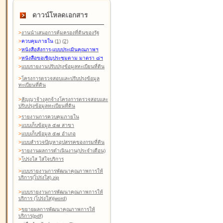
ดาวน์โหลดเอกสาร
>
งานนำเสนอการคุ้มครองที่ดินของรัฐ
>
ควบคุมภายใน
(1)
(2)
>
หนังสือสังการ-แบบประเมินคุณภาพฯ
>
หนังสือขอเชิญประชุมตาม มาตรา ๘ฯ
>
แบบรายงานปรับปรุงข้อมูลทะเบียนที่ดิน
>
โครงการตรวจสอบและปรับปรุงข้อมูล
ทะเบียนที่ดิน
>
สัญญาจ้างลูกจ้างโครงการตรวจสอบและ
ปรับปรุงข้อมูลทะเบียนที่ดิน
>
รายงานการควบคุมภายใน
>
แบบเก็บข้อมูล ๕๗ สาขา
>
แบบเก็บข้อมูล ๕๗ อำเภอ
>
แบบสำรวจปัญหาอุปสรรคของกรมที่ดิน
>
รายงานผลการดำเนินงาน(ประจำเดือน)
>
โปร่งใส ใส่ใจบริการ
>
แบบรายงานการพัฒนาคุณภาพการให้
บริการ(โปร่งใส).zip
>
แบบรายงานการพัฒนาคุณภาพการให้
บริการ (โปร่งใส)(word
)
>
ขยายผลการพัฒนาคุณภาพการให้
บริการ(pdf)