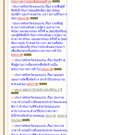
(
ประกาศ+รายละเอียดแนบท้าย
)
>
ประกาศจังหวัดขอนแก่น เรื่อง
รายชื่อผู้มี
สิทธิเข้ารับการสอบคัดเลือก ผู้ขาดคุณ
สมบัติฯ และกำหนดวัน เวลา สถานที่ในการ
สอบ
(
ประกาศ
)
>
ประกาศจังหวัดขอนแก่น เรื่อง
รายชื่อผู้
ผ่านการประเมินความรู้ความสามารถ
ทักษะ และสมรรถนะ ครั้งที่ ๑ (สอบข้อเขียน)
และผู้มีสิทธิ์เข้ารับการประเมินความรู้ความ
สามารถ ทักษะ และสมรรถนะ ครั้งที่ ๒ (สอบ
สัมภาษณ์) กำหนดวัน เวลา สถานที่สอบ
และระเบียบเกี่ยวกับการประเมินสมรรถนะฯ
เพื่อเลือกสรรเป็นพนักงานราชการทั่วไป
(
ประกาศ
)
>
>
ประกาศจังหวัดขอนแก่น เรื่อง
บัญชี
ราย
ชื่อผู้ผ่านการเลือกสรรเพื่อจัดจ้างเป็น
พนักงานราชการทั่วไป
(
ประกาศ
)
>
>
ประกาศจังหวัดขอนแก่น เรื่อง
เผยแพร่
แผนการจัดซื้อจัดจ้าง ประจำปีงบประมาณ
พ.ศ.๒๕๖๘
(
ประกาศ
)
>
>
ประกาศมัดจำรังวัดค้างบัญชีเกิน 5 ปี
>
>
ประกาศจังหวัดขอนแก่น เรื่อง ประกวด
ราคาจ้างก่อสร้างที่จอดรถประชาชนและคน
พิการ สำนักงานที่ดินจังหวัดขอนแก่น
สาขากระนวน ด้วยวิธีประกวดราคา
อิเล็กทรอนิกส์ (e-bidding)
ประกาศ
,
เอกสาร
ประกอบ
>
>
ประกาศจังหวัดขอนแก่น เรื่อง ประกวด
ราคาจ้างก่อสร้างที่จอดรถประชาชนและคน
พิการ สำนักงานที่ดินจังหวัดขอนแก่น ด้วย