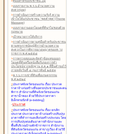
>
คู่มือสำหรับประชาชน Zip
>
แบบรายงาน พ.ร.บ.อำนวยความ
สะดวก(zip)
>
การดำเนินการสร้างความรับรู้ ความ
เข้าใจให้แก่ประชาชน "ชุดคำพูด"(Theme
Massage)
>
แบบรายงานออกโฉนดที่ดินฯไม่ชอบด้วย
กฎหมาย
>
เป้าหมายการให้บริการ
>
การดำเนินการตามคู่มือสำหรับประชาชน
ตามพระราชบัญญัติการอำนวยความ
สะดวกในการพิจารณาอนุญาตของท าง
ราชการ พ.ศ.๒๕๕๘
>
การตรวจสอบและจัดทำข้อมูลขอออก
โฉนดที่ดินหรือหนังสือรับรองการทำ
ประโยชน์จากหลักฐาน ส.ค.๑ ที่ยื่นคำขอไว้
ภายหลังวันที่ ๘ กุมภาพันธ์ ๒๕๕๓
>
พ.ร.บ.การเช่าที่ดินเพื่อเกษตรกรรม
พ.ศ.๒๕๒๔
>
ประกาศจังหวัดขอนแก่น เรื่อง ประกวด
ราคาจ้างก่อสร้างที่จอดรถประชาชนและคน
พิการ สำนักงานที่ดินจังหวัดขอนแก่น
สาขาน้ำพอง
ด้วยวิธีประกวดราคา
)
อิเล็กทรอนิกส์ (e-bidding
-
ประกาศ
>
ประกาศจังหวัดขอนแก่น เรื่อง ยกเลิก
ประกาศ ประกวดราคาจ้างก่อสร้างปรับปรุง
อาคารที่ทำการและสิ่งก่อสร้างประกอบ โดย
การปรับปรุงต่อเติมอาคารสำนักงานและ
พื้นที่บริเวณบ้านพักข้าราชการ สำนักงาน
ที่ดินจังหวัดขอนแก่น สาขาภูเวียง
ด้วยวิธี
)
ประกวดราคาอิเล็กทรอนิกส์ (e-bidding