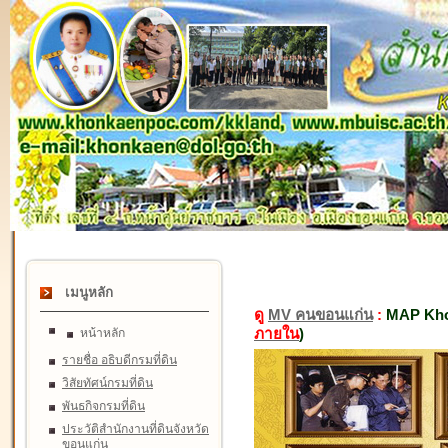
เมนูหลัก
ดู
MV คนขอนแก่น
:
MAP Kho
ภายใน
)
หน้าหลัก
รายชื่อ อธิบดีกรมที่ดิน
วิสัยทัศน์กรมที่ดิน
พันธกิจกรมที่ดิน
ประวัติสำนักงานที่ดินจังหวัด
ขอนแก่น