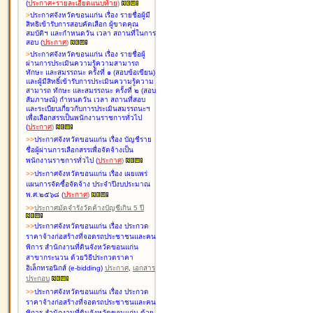
(
ประกาศ+รายละเอียดแนบท้าย
)
>
ประกาศจังหวัดขอนแก่น เรื่อง
รายชื่อผู้มี
สิทธิเข้ารับการสอบคัดเลือก ผู้ขาดคุณ
สมบัติฯ และกำหนดวัน เวลา สถานที่ในการ
สอบ
(
ประกาศ
)
>
ประกาศจังหวัดขอนแก่น เรื่อง
รายชื่อผู้
ผ่านการประเมินความรู้ความสามารถ
ทักษะ และสมรรถนะ ครั้งที่ ๑ (สอบข้อเขียน)
และผู้มีสิทธิ์เข้ารับการประเมินความรู้ความ
สามารถ ทักษะ และสมรรถนะ ครั้งที่ ๒ (สอบ
สัมภาษณ์) กำหนดวัน เวลา สถานที่สอบ
และระเบียบเกี่ยวกับการประเมินสมรรถนะฯ
เพื่อเลือกสรรเป็นพนักงานราชการทั่วไป
(
ประกาศ
)
>
>
ประกาศจังหวัดขอนแก่น เรื่อง
บัญชี
ราย
ชื่อผู้ผ่านการเลือกสรรเพื่อจัดจ้างเป็น
พนักงานราชการทั่วไป
(
ประกาศ
)
>
>
ประกาศจังหวัดขอนแก่น เรื่อง
เผยแพร่
แผนการจัดซื้อจัดจ้าง ประจำปีงบประมาณ
พ.ศ.๒๕๖๘
(
ประกาศ
)
>
>
ประกาศมัดจำรังวัดค้างบัญชีเกิน 5 ปี
>
>
ประกาศจังหวัดขอนแก่น เรื่อง ประกวด
ราคาจ้างก่อสร้างที่จอดรถประชาชนและคน
พิการ สำนักงานที่ดินจังหวัดขอนแก่น
สาขากระนวน ด้วยวิธีประกวดราคา
อิเล็กทรอนิกส์ (e-bidding)
ประกาศ
,
เอกสาร
ประกอบ
>
>
ประกาศจังหวัดขอนแก่น เรื่อง ประกวด
ราคาจ้างก่อสร้างที่จอดรถประชาชนและคน
พิการ สำนักงานที่ดินจังหวัดขอนแก่น ด้วย