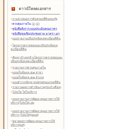
ดาวน์โหลดเอกสาร
>
งานนำเสนอการคุ้มครองที่ดินของรัฐ
>
ควบคุมภายใน
(1)
(2)
>
หนังสือสังการ-แบบประเมินคุณภาพฯ
>
หนังสือขอเชิญประชุมตาม มาตรา ๘ฯ
>
แบบรายงานปรับปรุงข้อมูลทะเบียนที่ดิน
>
โครงการตรวจสอบและปรับปรุงข้อมูล
ทะเบียนที่ดิน
>
สัญญาจ้างลูกจ้างโครงการตรวจสอบและ
ปรับปรุงข้อมูลทะเบียนที่ดิน
>
รายงานการควบคุมภายใน
>
แบบเก็บข้อมูล ๕๗ สาขา
>
แบบเก็บข้อมูล ๕๗ อำเภอ
>
แบบสำรวจปัญหาอุปสรรคของกรมที่ดิน
>
รายงานผลการดำเนินงาน(ประจำเดือน)
>
โปร่งใส ใส่ใจบริการ
>
แบบรายงานการพัฒนาคุณภาพการให้
บริการ(โปร่งใส).zip
>
แบบรายงานการพัฒนาคุณภาพการให้
บริการ (โปร่งใส)(word
)
>
ขยายผลการพัฒนาคุณภาพการให้
บริการ(pdf)