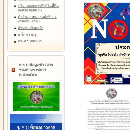
ปริมาณเอกสารสิทธิในที่ดิน
จังหวัดขอนแก่น
คำสั่งมอบหมายหน้าที่การ
งานกลุ่ม-ฝ่าย
»
อ่านข่าวย้อนหลัง
เกร็ดความรู้
กระดานสนทนา
พ.ร.บ.ข้อมูลข่าวสาร
ของทางราชการ
พ.ศ.๒๕๔๐