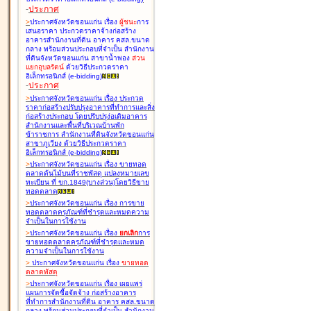
-
ประกาศ
>
ประกาศจังหวัดขอนแก่น เรื่อง
ผู้ชนะ
การ
เสนอราคา ประกวดราคาจ้างก่อสร้าง
อาคารสำนักงานที่ดิน อาคาร คสล.ขนาด
กลาง พร้อมส่วนประกอบที่จำเป็น สำนักงาน
ที่ดินจังหวัดขอนแก่น สาขาน้ำพอง
ส่วน
แยกอุบลรัตน์
ด้วยวิธีประกวดราคา
อิเล็กทรอนิกส์ (e-bidding
)
-
ประกาศ
>
ประกาศจังหวัดขอนแก่น เรื่อง
ประกวด
ราคาก่อสร้างปรับปรุงอาคารที่ทำการและสิ่ง
ก่อสร้างประกอบ โดยปรับปรุง่อเติมอาคาร
สำนักงานและพื้นที่บริเวณบ้านพัก
ข้าราชการ สำนักงานที่ดินจังหวัดขอนแก่น
สาขาภูเวียง ด้วยวิธีประกวดราคา
อิเล็กทรอนิกส์ (e-bidding
)
>
ประกาศจังหวัดขอนแก่น เรื่อง
ขายทอด
ตลาดต้นไม้บนที่ราชพัสดุ แปลงหมายเลข
ทะเบียน ที่ ขก.1849(บางส่วน)โดยวิธีขาย
ทอดตลาด
>
ประกาศจังหวัดขอนแก่น เรื่อง
การขาย
ทอดตลาดครุภัณฑ์ที่ชำรุดและหมดความ
จำเป็นในการใช้งาน
>
ประกาศจังหวัดขอนแก่น เรื่อง
ยกเลิก
การ
ขายทอดตลาดครุภัณฑ์ที่ชำรุดและหมด
ความจำเป็นในการใช้งาน
>
ประกาศจังหวัดขอนแก่น เรื่อง
ขายทอด
ตลาด
พัสดุ
>
ประกาศจังหวัดขอนแก่น เรื่อง
เผยแพร่
แผนการจัดซื้อจัดจ้าง ก่อสร้างอาคาร
ที่ทำการสำนักงานที่ดิน อาคาร คสล.ขนาด
กลาง พร้อมส่วนประกอบที่จำเป็น สำนักงาน