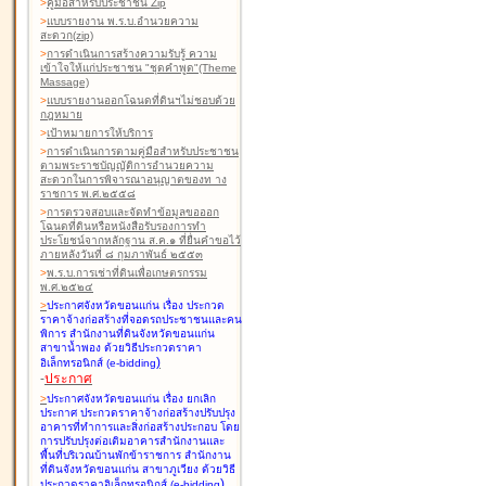
>
คู่มือสำหรับประชาชน Zip
>
แบบรายงาน พ.ร.บ.อำนวยความ
สะดวก(zip)
>
การดำเนินการสร้างความรับรู้ ความ
เข้าใจให้แก่ประชาชน "ชุดคำพูด"(Theme
Massage)
>
แบบรายงานออกโฉนดที่ดินฯไม่ชอบด้วย
กฎหมาย
>
เป้าหมายการให้บริการ
>
การดำเนินการตามคู่มือสำหรับประชาชน
ตามพระราชบัญญัติการอำนวยความ
สะดวกในการพิจารณาอนุญาตของท าง
ราชการ พ.ศ.๒๕๕๘
>
การตรวจสอบและจัดทำข้อมูลขอออก
โฉนดที่ดินหรือหนังสือรับรองการทำ
ประโยชน์จากหลักฐาน ส.ค.๑ ที่ยื่นคำขอไว้
ภายหลังวันที่ ๘ กุมภาพันธ์ ๒๕๕๓
>
พ.ร.บ.การเช่าที่ดินเพื่อเกษตรกรรม
พ.ศ.๒๕๒๔
>
ประกาศจังหวัดขอนแก่น เรื่อง ประกวด
ราคาจ้างก่อสร้างที่จอดรถประชาชนและคน
พิการ สำนักงานที่ดินจังหวัดขอนแก่น
สาขาน้ำพอง
ด้วยวิธีประกวดราคา
)
อิเล็กทรอนิกส์ (e-bidding
-
ประกาศ
>
ประกาศจังหวัดขอนแก่น เรื่อง ยกเลิก
ประกาศ ประกวดราคาจ้างก่อสร้างปรับปรุง
อาคารที่ทำการและสิ่งก่อสร้างประกอบ โดย
การปรับปรุงต่อเติมอาคารสำนักงานและ
พื้นที่บริเวณบ้านพักข้าราชการ สำนักงาน
ที่ดินจังหวัดขอนแก่น สาขาภูเวียง
ด้วยวิธี
)
ประกวดราคาอิเล็กทรอนิกส์ (e-bidding