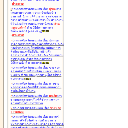
-
ประกาศ
>
ประกาศจังหวัดขอนแก่น เรื่อง
ผู้ชนะ
การ
เสนอราคา ประกวดราคาจ้างก่อสร้าง
อาคารสำนักงานที่ดิน อาคาร คสล.ขนาด
กลาง พร้อมส่วนประกอบที่จำเป็น สำนักงาน
ที่ดินจังหวัดขอนแก่น สาขาน้ำพอง
ส่วน
แยกอุบลรัตน์
ด้วยวิธีประกวดราคา
อิเล็กทรอนิกส์ (e-bidding
)
-
ประกาศ
>
ประกาศจังหวัดขอนแก่น เรื่อง
ประกวด
ราคาก่อสร้างปรับปรุงอาคารที่ทำการและสิ่ง
ก่อสร้างประกอบ โดยปรับปรุง่อเติมอาคาร
สำนักงานและพื้นที่บริเวณบ้านพัก
ข้าราชการ สำนักงานที่ดินจังหวัดขอนแก่น
สาขาภูเวียง ด้วยวิธีประกวดราคา
อิเล็กทรอนิกส์ (e-bidding
)
>
ประกาศจังหวัดขอนแก่น เรื่อง
ขายทอด
ตลาดต้นไม้บนที่ราชพัสดุ แปลงหมายเลข
ทะเบียน ที่ ขก.1849(บางส่วน)โดยวิธีขาย
ทอดตลาด
>
ประกาศจังหวัดขอนแก่น เรื่อง
การขาย
ทอดตลาดครุภัณฑ์ที่ชำรุดและหมดความ
จำเป็นในการใช้งาน
>
ประกาศจังหวัดขอนแก่น เรื่อง
ยกเลิก
การ
ขายทอดตลาดครุภัณฑ์ที่ชำรุดและหมด
ความจำเป็นในการใช้งาน
>
ประกาศจังหวัดขอนแก่น เรื่อง
ขายทอด
ตลาด
พัสดุ
>
ประกาศจังหวัดขอนแก่น เรื่อง
เผยแพร่
แผนการจัดซื้อจัดจ้าง ก่อสร้างอาคาร
ที่ทำการสำนักงานที่ดิน อาคาร คสล.ขนาด
กลาง พร้อมส่วนประกอบที่จำเป็น สำนักงาน