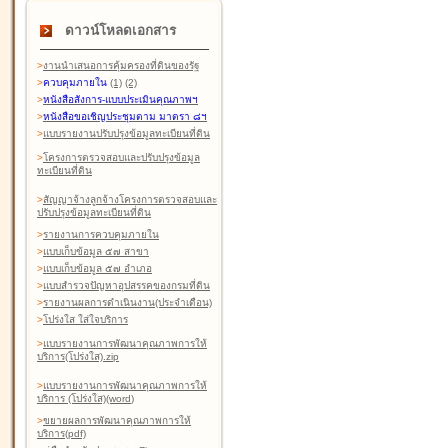
ดาวน์โหลดเอกสาร
>
งานนำเสนอการคุ้มครองที่ดินของรัฐ
>
ควบคุมภายใน
(1)
(2)
>
หนังสือสังการ-แบบประเมินคุณภาพฯ
>
หนังสือขอเชิญประชุมตาม มาตรา ๘ฯ
>
แบบรายงานปรับปรุงข้อมูลทะเบียนที่ดิน
>
โครงการตรวจสอบและปรับปรุงข้อมูล
ทะเบียนที่ดิน
>
สัญญาจ้างลูกจ้างโครงการตรวจสอบและ
ปรับปรุงข้อมูลทะเบียนที่ดิน
>
รายงานการควบคุมภายใน
>
แบบเก็บข้อมูล ๕๗ สาขา
>
แบบเก็บข้อมูล ๕๗ อำเภอ
>
แบบสำรวจปัญหาอุปสรรคของกรมที่ดิน
>
รายงานผลการดำเนินงาน(ประจำเดือน)
>
โปร่งใส ใส่ใจบริการ
>
แบบรายงานการพัฒนาคุณภาพการให้
บริการ(โปร่งใส).zip
>
แบบรายงานการพัฒนาคุณภาพการให้
บริการ (โปร่งใส)(word
)
>
ขยายผลการพัฒนาคุณภาพการให้
บริการ(pdf)