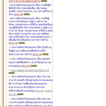
(
ประกาศ+รายละเอียดแนบท้าย
)
>
ประกาศจังหวัดขอนแก่น เรื่อง
รายชื่อผู้มี
สิทธิเข้ารับการสอบคัดเลือก ผู้ขาดคุณ
สมบัติฯ และกำหนดวัน เวลา สถานที่ในการ
สอบ
(
ประกาศ
)
>
ประกาศจังหวัดขอนแก่น เรื่อง
รายชื่อผู้
ผ่านการประเมินความรู้ความสามารถ
ทักษะ และสมรรถนะ ครั้งที่ ๑ (สอบข้อเขียน)
และผู้มีสิทธิ์เข้ารับการประเมินความรู้ความ
สามารถ ทักษะ และสมรรถนะ ครั้งที่ ๒ (สอบ
สัมภาษณ์) กำหนดวัน เวลา สถานที่สอบ
และระเบียบเกี่ยวกับการประเมินสมรรถนะฯ
เพื่อเลือกสรรเป็นพนักงานราชการทั่วไป
(
ประกาศ
)
>
>
ประกาศจังหวัดขอนแก่น เรื่อง
บัญชี
ราย
ชื่อผู้ผ่านการเลือกสรรเพื่อจัดจ้างเป็น
พนักงานราชการทั่วไป
(
ประกาศ
)
>
>
ประกาศจังหวัดขอนแก่น เรื่อง
เผยแพร่
แผนการจัดซื้อจัดจ้าง ประจำปีงบประมาณ
พ.ศ.๒๕๖๘
(
ประกาศ
)
>
>
ประกาศมัดจำรังวัดค้างบัญชีเกิน 5 ปี
>
>
ประกาศจังหวัดขอนแก่น เรื่อง ประกวด
ราคาจ้างก่อสร้างที่จอดรถประชาชนและคน
พิการ สำนักงานที่ดินจังหวัดขอนแก่น
สาขากระนวน ด้วยวิธีประกวดราคา
อิเล็กทรอนิกส์ (e-bidding)
ประกาศ
,
เอกสาร
ประกอบ
>
>
ประกาศจังหวัดขอนแก่น เรื่อง ประกวด
ราคาจ้างก่อสร้างที่จอดรถประชาชนและคน
พิการ สำนักงานที่ดินจังหวัดขอนแก่น ด้วย