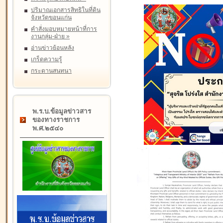
ปริมาณเอกสารสิทธิในที่ดิน
จังหวัดขอนแก่น
คำสั่งมอบหมายหน้าที่การ
งานกลุ่ม-ฝ่าย
»
อ่านข่าวย้อนหลัง
เกร็ดความรู้
กระดานสนทนา
พ.ร.บ.ข้อมูลข่าวสาร
ของทางราชการ
พ.ศ.๒๕๔๐