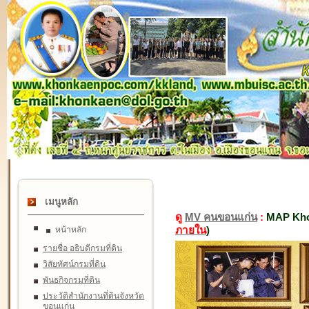
เมนูหลัก
ดู
MV คนขอนแก่น
:
MAP Kho
ภายใน
)
หน้าหลัก
รายชื่อ อธิบดีกรมที่ดิน
วิสัยทัศน์กรมที่ดิน
พันธกิจกรมที่ดิน
ประวัติสำนักงานที่ดินจังหวัด
ขอนแก่น