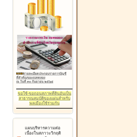
รายละเอียดประกอบรายการบัญชี
ที่สำคัญของงบทดลอง
ณ วันที่ ๓๐ กันยายน ๒๕๖๘
ขอใช้-ขอถอนสภาพที่ดินอันเป็น
สาธารณสมบัติของแผ่นสำหรับ
พลเมืองใช้ร่วมกัน
แผนบริหารความต่อ
เนื่องในสภาวะวิกฤติ