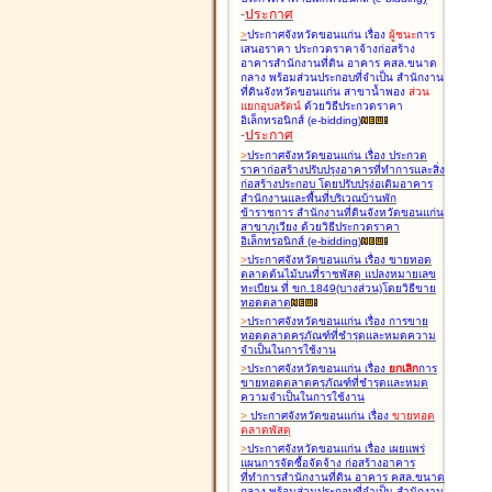
-
ประกาศ
>
ประกาศจังหวัดขอนแก่น เรื่อง
ผู้ชนะ
การ
เสนอราคา ประกวดราคาจ้างก่อสร้าง
อาคารสำนักงานที่ดิน อาคาร คสล.ขนาด
กลาง พร้อมส่วนประกอบที่จำเป็น สำนักงาน
ที่ดินจังหวัดขอนแก่น สาขาน้ำพอง
ส่วน
แยกอุบลรัตน์
ด้วยวิธีประกวดราคา
อิเล็กทรอนิกส์ (e-bidding
)
-
ประกาศ
>
ประกาศจังหวัดขอนแก่น เรื่อง
ประกวด
ราคาก่อสร้างปรับปรุงอาคารที่ทำการและสิ่ง
ก่อสร้างประกอบ โดยปรับปรุง่อเติมอาคาร
สำนักงานและพื้นที่บริเวณบ้านพัก
ข้าราชการ สำนักงานที่ดินจังหวัดขอนแก่น
สาขาภูเวียง ด้วยวิธีประกวดราคา
อิเล็กทรอนิกส์ (e-bidding
)
>
ประกาศจังหวัดขอนแก่น เรื่อง
ขายทอด
ตลาดต้นไม้บนที่ราชพัสดุ แปลงหมายเลข
ทะเบียน ที่ ขก.1849(บางส่วน)โดยวิธีขาย
ทอดตลาด
>
ประกาศจังหวัดขอนแก่น เรื่อง
การขาย
ทอดตลาดครุภัณฑ์ที่ชำรุดและหมดความ
จำเป็นในการใช้งาน
>
ประกาศจังหวัดขอนแก่น เรื่อง
ยกเลิก
การ
ขายทอดตลาดครุภัณฑ์ที่ชำรุดและหมด
ความจำเป็นในการใช้งาน
>
ประกาศจังหวัดขอนแก่น เรื่อง
ขายทอด
ตลาด
พัสดุ
>
ประกาศจังหวัดขอนแก่น เรื่อง
เผยแพร่
แผนการจัดซื้อจัดจ้าง ก่อสร้างอาคาร
ที่ทำการสำนักงานที่ดิน อาคาร คสล.ขนาด
กลาง พร้อมส่วนประกอบที่จำเป็น สำนักงาน