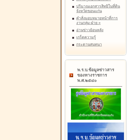
ปริมาณเอกสารสิทธิในที่ดิน
จังหวัดขอนแก่น
คำสั่งมอบหมายหน้าที่การ
งานกลุ่ม-ฝ่าย
»
อ่านข่าวย้อนหลัง
เกร็ดความรู้
กระดานสนทนา
พ.ร.บ.ข้อมูลข่าวสาร
ของทางราชการ
พ.ศ.๒๕๔๐