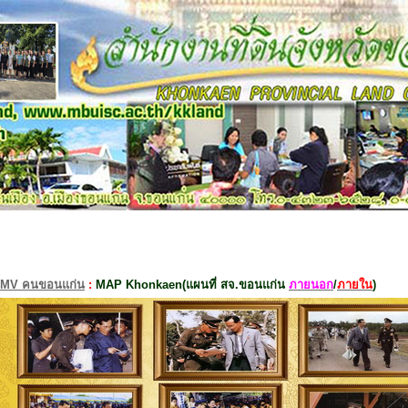
MV คนขอนแก่น
:
MAP Khonkaen(แผนที่ สจ.ขอนแก่น
ภายนอก
/
ภายใน
)