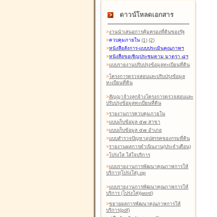
ดาวน์โหลดเอกสาร
>
งานนำเสนอการคุ้มครองที่ดินของรัฐ
>
ควบคุมภายใน
(1)
(2)
>
หนังสือสังการ-แบบประเมินคุณภาพฯ
>
หนังสือขอเชิญประชุมตาม มาตรา ๘ฯ
>
แบบรายงานปรับปรุงข้อมูลทะเบียนที่ดิน
>
โครงการตรวจสอบและปรับปรุงข้อมูล
ทะเบียนที่ดิน
>
สัญญาจ้างลูกจ้างโครงการตรวจสอบและ
ปรับปรุงข้อมูลทะเบียนที่ดิน
>
รายงานการควบคุมภายใน
>
แบบเก็บข้อมูล ๕๗ สาขา
>
แบบเก็บข้อมูล ๕๗ อำเภอ
>
แบบสำรวจปัญหาอุปสรรคของกรมที่ดิน
>
รายงานผลการดำเนินงาน(ประจำเดือน)
>
โปร่งใส ใส่ใจบริการ
>
แบบรายงานการพัฒนาคุณภาพการให้
บริการ(โปร่งใส).zip
>
แบบรายงานการพัฒนาคุณภาพการให้
บริการ (โปร่งใส)(word
)
>
ขยายผลการพัฒนาคุณภาพการให้
บริการ(pdf)