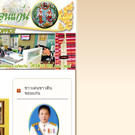
๑๗ กุมภาพันธ์ "วันคล้ายวันสถาปนากรมที่ดิน" ครบรอบ ๑๒๒ ปี
ข่าวเด่นชาวดิน
ขอนแก่น