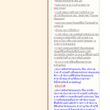
>
คู่มือสำหรับประชาชน Zip
>
แบบรายงาน พ.ร.บ.อำนวยความ
สะดวก(zip)
>
การดำเนินการสร้างความรับรู้ ความ
เข้าใจให้แก่ประชาชน "ชุดคำพูด"(Theme
Massage)
>
แบบรายงานออกโฉนดที่ดินฯไม่ชอบด้วย
กฎหมาย
>
เป้าหมายการให้บริการ
>
การดำเนินการตามคู่มือสำหรับประชาชน
ตามพระราชบัญญัติการอำนวยความ
สะดวกในการพิจารณาอนุญาตของท าง
ราชการ พ.ศ.๒๕๕๘
>
การตรวจสอบและจัดทำข้อมูลขอออก
โฉนดที่ดินหรือหนังสือรับรองการทำ
ประโยชน์จากหลักฐาน ส.ค.๑ ที่ยื่นคำขอไว้
ภายหลังวันที่ ๘ กุมภาพันธ์ ๒๕๕๓
>
พ.ร.บ.การเช่าที่ดินเพื่อเกษตรกรรม
พ.ศ.๒๕๒๔
>
ประกาศจังหวัดขอนแก่น เรื่อง ประกวด
ราคาจ้างก่อสร้างที่จอดรถประชาชนและคน
พิการ สำนักงานที่ดินจังหวัดขอนแก่น
สาขาน้ำพอง
ด้วยวิธีประกวดราคา
)
อิเล็กทรอนิกส์ (e-bidding
-
ประกาศ
>
ประกาศจังหวัดขอนแก่น เรื่อง ยกเลิก
ประกาศ ประกวดราคาจ้างก่อสร้างปรับปรุง
อาคารที่ทำการและสิ่งก่อสร้างประกอบ โดย
การปรับปรุงต่อเติมอาคารสำนักงานและ
พื้นที่บริเวณบ้านพักข้าราชการ สำนักงาน
ที่ดินจังหวัดขอนแก่น สาขาภูเวียง
ด้วยวิธี
)
ประกวดราคาอิเล็กทรอนิกส์ (e-bidding