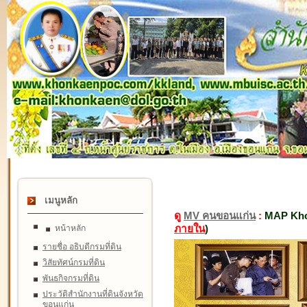
เมนูหลัก
ดู
MV คนขอนแก่น
:
MAP Kho
ภายใน
)
หน้าหลัก
รายชื่อ อธิบดีกรมที่ดิน
วิสัยทัศน์กรมที่ดิน
พันธกิจกรมที่ดิน
ประวัติสำนักงานที่ดินจังหวัด
ขอนแก่น