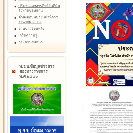
ปริมาณเอกสารสิทธิในที่ดิน
จังหวัดขอนแก่น
คำสั่งมอบหมายหน้าที่การ
งานกลุ่ม-ฝ่าย
»
อ่านข่าวย้อนหลัง
เกร็ดความรู้
กระดานสนทนา
พ.ร.บ.ข้อมูลข่าวสาร
ของทางราชการ
พ.ศ.๒๕๔๐