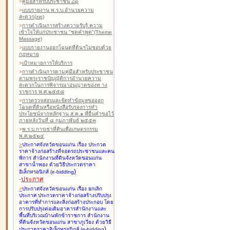
>
คู่มือสำหรับประชาชน Zip
>
แบบรายงาน พ.ร.บ.อำนวยความ
สะดวก(zip)
>
การดำเนินการสร้างความรับรู้ ความ
เข้าใจให้แก่ประชาชน "ชุดคำพูด"(Theme
Massage)
>
แบบรายงานออกโฉนดที่ดินฯไม่ชอบด้วย
กฎหมาย
>
เป้าหมายการให้บริการ
>
การดำเนินการตามคู่มือสำหรับประชาชน
ตามพระราชบัญญัติการอำนวยความ
สะดวกในการพิจารณาอนุญาตของท าง
ราชการ พ.ศ.๒๕๕๘
>
การตรวจสอบและจัดทำข้อมูลขอออก
โฉนดที่ดินหรือหนังสือรับรองการทำ
ประโยชน์จากหลักฐาน ส.ค.๑ ที่ยื่นคำขอไว้
ภายหลังวันที่ ๘ กุมภาพันธ์ ๒๕๕๓
>
พ.ร.บ.การเช่าที่ดินเพื่อเกษตรกรรม
พ.ศ.๒๕๒๔
>
ประกาศจังหวัดขอนแก่น เรื่อง ประกวด
ราคาจ้างก่อสร้างที่จอดรถประชาชนและคน
พิการ สำนักงานที่ดินจังหวัดขอนแก่น
สาขาน้ำพอง
ด้วยวิธีประกวดราคา
)
อิเล็กทรอนิกส์ (e-bidding
-
ประกาศ
>
ประกาศจังหวัดขอนแก่น เรื่อง ยกเลิก
ประกาศ ประกวดราคาจ้างก่อสร้างปรับปรุง
อาคารที่ทำการและสิ่งก่อสร้างประกอบ โดย
การปรับปรุงต่อเติมอาคารสำนักงานและ
พื้นที่บริเวณบ้านพักข้าราชการ สำนักงาน
ที่ดินจังหวัดขอนแก่น สาขาภูเวียง
ด้วยวิธี
)
ประกวดราคาอิเล็กทรอนิกส์ (e-bidding