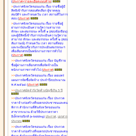
(
ประกาศ+รายละเอียดแนบท้าย
)
>
ประกาศจังหวัดขอนแก่น เรื่อง
รายชื่อผู้มี
สิทธิเข้ารับการสอบคัดเลือก ผู้ขาดคุณ
สมบัติฯ และกำหนดวัน เวลา สถานที่ในการ
สอบ
(
ประกาศ
)
>
ประกาศจังหวัดขอนแก่น เรื่อง
รายชื่อผู้
ผ่านการประเมินความรู้ความสามารถ
ทักษะ และสมรรถนะ ครั้งที่ ๑ (สอบข้อเขียน)
และผู้มีสิทธิ์เข้ารับการประเมินความรู้ความ
สามารถ ทักษะ และสมรรถนะ ครั้งที่ ๒ (สอบ
สัมภาษณ์) กำหนดวัน เวลา สถานที่สอบ
และระเบียบเกี่ยวกับการประเมินสมรรถนะฯ
เพื่อเลือกสรรเป็นพนักงานราชการทั่วไป
(
ประกาศ
)
>
>
ประกาศจังหวัดขอนแก่น เรื่อง
บัญชี
ราย
ชื่อผู้ผ่านการเลือกสรรเพื่อจัดจ้างเป็น
พนักงานราชการทั่วไป
(
ประกาศ
)
>
>
ประกาศจังหวัดขอนแก่น เรื่อง
เผยแพร่
แผนการจัดซื้อจัดจ้าง ประจำปีงบประมาณ
พ.ศ.๒๕๖๘
(
ประกาศ
)
>
>
ประกาศมัดจำรังวัดค้างบัญชีเกิน 5 ปี
>
>
ประกาศจังหวัดขอนแก่น เรื่อง ประกวด
ราคาจ้างก่อสร้างที่จอดรถประชาชนและคน
พิการ สำนักงานที่ดินจังหวัดขอนแก่น
สาขากระนวน ด้วยวิธีประกวดราคา
อิเล็กทรอนิกส์ (e-bidding)
ประกาศ
,
เอกสาร
ประกอบ
>
>
ประกาศจังหวัดขอนแก่น เรื่อง ประกวด
ราคาจ้างก่อสร้างที่จอดรถประชาชนและคน
พิการ สำนักงานที่ดินจังหวัดขอนแก่น ด้วย