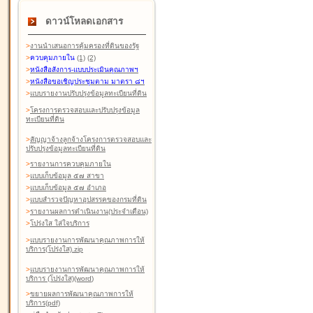
ดาวน์โหลดเอกสาร
>
งานนำเสนอการคุ้มครองที่ดินของรัฐ
>
ควบคุมภายใน
(1)
(2)
>
หนังสือสังการ-แบบประเมินคุณภาพฯ
>
หนังสือขอเชิญประชุมตาม มาตรา ๘ฯ
>
แบบรายงานปรับปรุงข้อมูลทะเบียนที่ดิน
>
โครงการตรวจสอบและปรับปรุงข้อมูล
ทะเบียนที่ดิน
>
สัญญาจ้างลูกจ้างโครงการตรวจสอบและ
ปรับปรุงข้อมูลทะเบียนที่ดิน
>
รายงานการควบคุมภายใน
>
แบบเก็บข้อมูล ๕๗ สาขา
>
แบบเก็บข้อมูล ๕๗ อำเภอ
>
แบบสำรวจปัญหาอุปสรรคของกรมที่ดิน
>
รายงานผลการดำเนินงาน(ประจำเดือน)
>
โปร่งใส ใส่ใจบริการ
>
แบบรายงานการพัฒนาคุณภาพการให้
บริการ(โปร่งใส).zip
>
แบบรายงานการพัฒนาคุณภาพการให้
บริการ (โปร่งใส)(word
)
>
ขยายผลการพัฒนาคุณภาพการให้
บริการ(pdf)