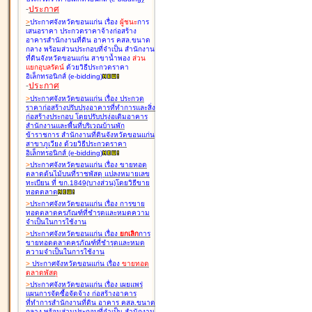
-
ประกาศ
>
ประกาศจังหวัดขอนแก่น เรื่อง
ผู้ชนะ
การ
เสนอราคา ประกวดราคาจ้างก่อสร้าง
อาคารสำนักงานที่ดิน อาคาร คสล.ขนาด
กลาง พร้อมส่วนประกอบที่จำเป็น สำนักงาน
ที่ดินจังหวัดขอนแก่น สาขาน้ำพอง
ส่วน
แยกอุบลรัตน์
ด้วยวิธีประกวดราคา
อิเล็กทรอนิกส์ (e-bidding
)
-
ประกาศ
>
ประกาศจังหวัดขอนแก่น เรื่อง
ประกวด
ราคาก่อสร้างปรับปรุงอาคารที่ทำการและสิ่ง
ก่อสร้างประกอบ โดยปรับปรุง่อเติมอาคาร
สำนักงานและพื้นที่บริเวณบ้านพัก
ข้าราชการ สำนักงานที่ดินจังหวัดขอนแก่น
สาขาภูเวียง ด้วยวิธีประกวดราคา
อิเล็กทรอนิกส์ (e-bidding
)
>
ประกาศจังหวัดขอนแก่น เรื่อง
ขายทอด
ตลาดต้นไม้บนที่ราชพัสดุ แปลงหมายเลข
ทะเบียน ที่ ขก.1849(บางส่วน)โดยวิธีขาย
ทอดตลาด
>
ประกาศจังหวัดขอนแก่น เรื่อง
การขาย
ทอดตลาดครุภัณฑ์ที่ชำรุดและหมดความ
จำเป็นในการใช้งาน
>
ประกาศจังหวัดขอนแก่น เรื่อง
ยกเลิก
การ
ขายทอดตลาดครุภัณฑ์ที่ชำรุดและหมด
ความจำเป็นในการใช้งาน
>
ประกาศจังหวัดขอนแก่น เรื่อง
ขายทอด
ตลาด
พัสดุ
>
ประกาศจังหวัดขอนแก่น เรื่อง
เผยแพร่
แผนการจัดซื้อจัดจ้าง ก่อสร้างอาคาร
ที่ทำการสำนักงานที่ดิน อาคาร คสล.ขนาด
กลาง พร้อมส่วนประกอบที่จำเป็น สำนักงาน