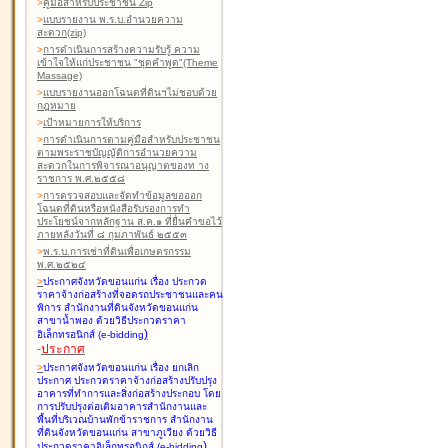
>
คู่มือสำหรับประชาชน Zip
>
แบบรายงาน พ.ร.บ.อำนวยความ
สะดวก(zip)
>
การดำเนินการสร้างความรับรู้ ความ
เข้าใจให้แก่ประชาชน "ชุดคำพูด"(Theme
Massage)
>
แบบรายงานออกโฉนดที่ดินฯไม่ชอบด้วย
กฎหมาย
>
เป้าหมายการให้บริการ
>
การดำเนินการตามคู่มือสำหรับประชาชน
ตามพระราชบัญญัติการอำนวยความ
สะดวกในการพิจารณาอนุญาตของท าง
ราชการ พ.ศ.๒๕๕๘
>
การตรวจสอบและจัดทำข้อมูลขอออก
โฉนดที่ดินหรือหนังสือรับรองการทำ
ประโยชน์จากหลักฐาน ส.ค.๑ ที่ยื่นคำขอไว้
ภายหลังวันที่ ๘ กุมภาพันธ์ ๒๕๕๓
>
พ.ร.บ.การเช่าที่ดินเพื่อเกษตรกรรม
พ.ศ.๒๕๒๔
>
ประกาศจังหวัดขอนแก่น เรื่อง ประกวด
ราคาจ้างก่อสร้างที่จอดรถประชาชนและคน
พิการ สำนักงานที่ดินจังหวัดขอนแก่น
สาขาน้ำพอง
ด้วยวิธีประกวดราคา
)
อิเล็กทรอนิกส์ (e-bidding
-
ประกาศ
>
ประกาศจังหวัดขอนแก่น เรื่อง ยกเลิก
ประกาศ ประกวดราคาจ้างก่อสร้างปรับปรุง
อาคารที่ทำการและสิ่งก่อสร้างประกอบ โดย
การปรับปรุงต่อเติมอาคารสำนักงานและ
พื้นที่บริเวณบ้านพักข้าราชการ สำนักงาน
ที่ดินจังหวัดขอนแก่น สาขาภูเวียง
ด้วยวิธี
)
ประกวดราคาอิเล็กทรอนิกส์ (e-bidding