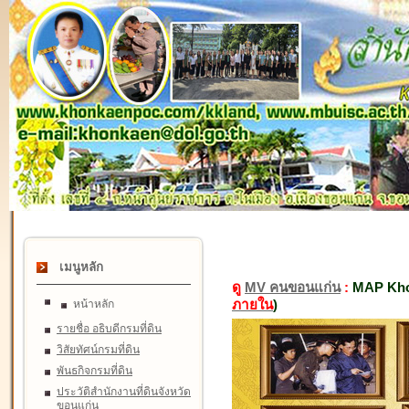
เมนูหลัก
ดู
MV คนขอนแก่น
:
MAP Kho
ภายใน
)
หน้าหลัก
รายชื่อ อธิบดีกรมที่ดิน
วิสัยทัศน์กรมที่ดิน
พันธกิจกรมที่ดิน
ประวัติสำนักงานที่ดินจังหวัด
ขอนแก่น