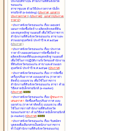
ประกอบที่จำเป็น สำนักงานที่ดินจังหวัด
ขอนแก่น
สาขาชุมแพ ด้วยวิธีประกวดราคาอิเล็ก
ทรอนิกส์ (e-bidding
)
(
ประกาศ
,
เอกสาร
ประกวดราคา
)
(
ประกาศ2
,
เอกสารประกวด
ราคา2
)
>
ประกาศจังหวัดขอนแก่น เรื่อง
เผยแพร่
แผนการจัดซื้อจัดจ้าง ผลิตหลักเขตที่ดิน
และหมุดหลักฐานแผนที่ เพื่อใช้ในราชการ
สำนักงานที่ดินจังหวัดขอนแก่น สาขาและ
ส่วนแยกอุบลรัตน์ ประจำปี พ.ศ.๒๕๖๗
(
ประกาศ
)
>
ประกาศจังหวัดขอนแก่น เรื่อง
ประกวด
ราคาจ้างเผยแพร่แผนการจัดซื้อจัดจ้าง
ผลิตหลักเขตที่ดินและหมุดหลักฐานแผนที่
เพื่อใช้ในการปฏิบัติงานรังวัดของสำนักงาน
ที่ดินจังหวัดขอนแก่น สาขาและส่วนแยก
อุบลรัตน์ ประจำปี พ.ศ.๒๕๖๗
(
ประกาศ
)
>
ประกาศจังหวัดขอนแก่น เรื่อง
การจัดซื้อ
เครื่องปรับอากาศ แบบแยกส่วน (ราคาค่า
ติดตั้ง) แบบแขวน เพื่อใช้ในราชการ
สำนักงานที่ดินจังหวัดขอนแก่น สาขา ด้วย
วิธีตลาดอิเล็กทรอนิกส์ (e-market)
(
ประกาศ
)
>
ประกาศจังหวัดขอนแก่น เรื่อง
ผู้ชนะการ
เสนอราคา
จัดซื้อเครื่องปรับอากาศ แบบ
แยกส่วน (ราคาค่าติดตั้ง) แบบแขวน เพื่อ
ใช้ในราชการสำนักงานที่ดินจังหวัด
ขอนแก่น/สาขา ด้วยวิธีตลาดอิเล็กทรอนิกส์
(e-market)
(
ประกาศ
)
>
ประกาศจังหวัดขอนแก่น เรื่อง
รับสมัคร
บุคคลเพื่อเลือกสรรเป็นพนักงานราชการ
ทั่วไป(สำนักงานที่ดินจังหวัดขอนแก่น)