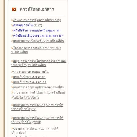
ดาวน์โหลดเอกสาร
>
งานนำเสนอการคุ้มครองที่ดินของรัฐ
>
ควบคุมภายใน
(1)
(2)
>
หนังสือสังการ-แบบประเมินคุณภาพฯ
>
หนังสือขอเชิญประชุมตาม มาตรา ๘ฯ
>
แบบรายงานปรับปรุงข้อมูลทะเบียนที่ดิน
>
โครงการตรวจสอบและปรับปรุงข้อมูล
ทะเบียนที่ดิน
>
สัญญาจ้างลูกจ้างโครงการตรวจสอบและ
ปรับปรุงข้อมูลทะเบียนที่ดิน
>
รายงานการควบคุมภายใน
>
แบบเก็บข้อมูล ๕๗ สาขา
>
แบบเก็บข้อมูล ๕๗ อำเภอ
>
แบบสำรวจปัญหาอุปสรรคของกรมที่ดิน
>
รายงานผลการดำเนินงาน(ประจำเดือน)
>
โปร่งใส ใส่ใจบริการ
>
แบบรายงานการพัฒนาคุณภาพการให้
บริการ(โปร่งใส).zip
>
แบบรายงานการพัฒนาคุณภาพการให้
บริการ (โปร่งใส)(word
)
>
ขยายผลการพัฒนาคุณภาพการให้
บริการ(pdf)