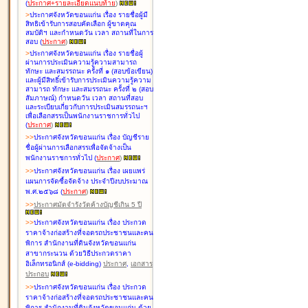
(
ประกาศ+รายละเอียดแนบท้าย
)
>
ประกาศจังหวัดขอนแก่น เรื่อง
รายชื่อผู้มี
สิทธิเข้ารับการสอบคัดเลือก ผู้ขาดคุณ
สมบัติฯ และกำหนดวัน เวลา สถานที่ในการ
สอบ
(
ประกาศ
)
>
ประกาศจังหวัดขอนแก่น เรื่อง
รายชื่อผู้
ผ่านการประเมินความรู้ความสามารถ
ทักษะ และสมรรถนะ ครั้งที่ ๑ (สอบข้อเขียน)
และผู้มีสิทธิ์เข้ารับการประเมินความรู้ความ
สามารถ ทักษะ และสมรรถนะ ครั้งที่ ๒ (สอบ
สัมภาษณ์) กำหนดวัน เวลา สถานที่สอบ
และระเบียบเกี่ยวกับการประเมินสมรรถนะฯ
เพื่อเลือกสรรเป็นพนักงานราชการทั่วไป
(
ประกาศ
)
>
>
ประกาศจังหวัดขอนแก่น เรื่อง
บัญชี
ราย
ชื่อผู้ผ่านการเลือกสรรเพื่อจัดจ้างเป็น
พนักงานราชการทั่วไป
(
ประกาศ
)
>
>
ประกาศจังหวัดขอนแก่น เรื่อง
เผยแพร่
แผนการจัดซื้อจัดจ้าง ประจำปีงบประมาณ
พ.ศ.๒๕๖๘
(
ประกาศ
)
>
>
ประกาศมัดจำรังวัดค้างบัญชีเกิน 5 ปี
>
>
ประกาศจังหวัดขอนแก่น เรื่อง ประกวด
ราคาจ้างก่อสร้างที่จอดรถประชาชนและคน
พิการ สำนักงานที่ดินจังหวัดขอนแก่น
สาขากระนวน ด้วยวิธีประกวดราคา
อิเล็กทรอนิกส์ (e-bidding)
ประกาศ
,
เอกสาร
ประกอบ
>
>
ประกาศจังหวัดขอนแก่น เรื่อง ประกวด
ราคาจ้างก่อสร้างที่จอดรถประชาชนและคน
พิการ สำนักงานที่ดินจังหวัดขอนแก่น ด้วย