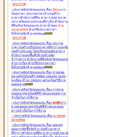
-
ประกาศ
>
ประกาศจังหวัดขอนแก่น เรื่อง
ผู้ชนะ
การ
เสนอราคา ประกวดราคาจ้างก่อสร้าง
อาคารสำนักงานที่ดิน อาคาร คสล.ขนาด
กลาง พร้อมส่วนประกอบที่จำเป็น สำนักงาน
ที่ดินจังหวัดขอนแก่น สาขาน้ำพอง
ส่วน
แยกอุบลรัตน์
ด้วยวิธีประกวดราคา
อิเล็กทรอนิกส์ (e-bidding
)
-
ประกาศ
>
ประกาศจังหวัดขอนแก่น เรื่อง
ประกวด
ราคาก่อสร้างปรับปรุงอาคารที่ทำการและสิ่ง
ก่อสร้างประกอบ โดยปรับปรุง่อเติมอาคาร
สำนักงานและพื้นที่บริเวณบ้านพัก
ข้าราชการ สำนักงานที่ดินจังหวัดขอนแก่น
สาขาภูเวียง ด้วยวิธีประกวดราคา
อิเล็กทรอนิกส์ (e-bidding
)
>
ประกาศจังหวัดขอนแก่น เรื่อง
ขายทอด
ตลาดต้นไม้บนที่ราชพัสดุ แปลงหมายเลข
ทะเบียน ที่ ขก.1849(บางส่วน)โดยวิธีขาย
ทอดตลาด
>
ประกาศจังหวัดขอนแก่น เรื่อง
การขาย
ทอดตลาดครุภัณฑ์ที่ชำรุดและหมดความ
จำเป็นในการใช้งาน
>
ประกาศจังหวัดขอนแก่น เรื่อง
ยกเลิก
การ
ขายทอดตลาดครุภัณฑ์ที่ชำรุดและหมด
ความจำเป็นในการใช้งาน
>
ประกาศจังหวัดขอนแก่น เรื่อง
ขายทอด
ตลาด
พัสดุ
>
ประกาศจังหวัดขอนแก่น เรื่อง
เผยแพร่
แผนการจัดซื้อจัดจ้าง ก่อสร้างอาคาร
ที่ทำการสำนักงานที่ดิน อาคาร คสล.ขนาด
กลาง พร้อมส่วนประกอบที่จำเป็น สำนักงาน