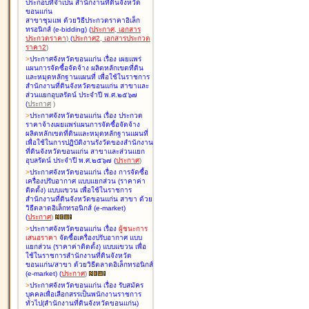
ประกอบที่จำเป็น สำนักงานที่ดินจังหวัด
ขอนแก่น
สาขาชุมแพ ด้วยวิธีประกวดราคาอิเล็ก
ทรอนิกส์ (e-bidding
)
(
ประกาศ
,
เอกสาร
ประกวดราคา
)
(
ประกาศ2
,
เอกสารประกวด
ราคา2
)
>
ประกาศจังหวัดขอนแก่น เรื่อง
เผยแพร่
แผนการจัดซื้อจัดจ้าง ผลิตหลักเขตที่ดิน
และหมุดหลักฐานแผนที่ เพื่อใช้ในราชการ
สำนักงานที่ดินจังหวัดขอนแก่น สาขาและ
ส่วนแยกอุบลรัตน์ ประจำปี พ.ศ.๒๕๖๗
(
ประกาศ
)
>
ประกาศจังหวัดขอนแก่น เรื่อง
ประกวด
ราคาจ้างเผยแพร่แผนการจัดซื้อจัดจ้าง
ผลิตหลักเขตที่ดินและหมุดหลักฐานแผนที่
เพื่อใช้ในการปฏิบัติงานรังวัดของสำนักงาน
ที่ดินจังหวัดขอนแก่น สาขาและส่วนแยก
อุบลรัตน์ ประจำปี พ.ศ.๒๕๖๗
(
ประกาศ
)
>
ประกาศจังหวัดขอนแก่น เรื่อง
การจัดซื้อ
เครื่องปรับอากาศ แบบแยกส่วน (ราคาค่า
ติดตั้ง) แบบแขวน เพื่อใช้ในราชการ
สำนักงานที่ดินจังหวัดขอนแก่น สาขา ด้วย
วิธีตลาดอิเล็กทรอนิกส์ (e-market)
(
ประกาศ
)
>
ประกาศจังหวัดขอนแก่น เรื่อง
ผู้ชนะการ
เสนอราคา
จัดซื้อเครื่องปรับอากาศ แบบ
แยกส่วน (ราคาค่าติดตั้ง) แบบแขวน เพื่อ
ใช้ในราชการสำนักงานที่ดินจังหวัด
ขอนแก่น/สาขา ด้วยวิธีตลาดอิเล็กทรอนิกส์
(e-market)
(
ประกาศ
)
>
ประกาศจังหวัดขอนแก่น เรื่อง
รับสมัคร
บุคคลเพื่อเลือกสรรเป็นพนักงานราชการ
ทั่วไป(สำนักงานที่ดินจังหวัดขอนแก่น)