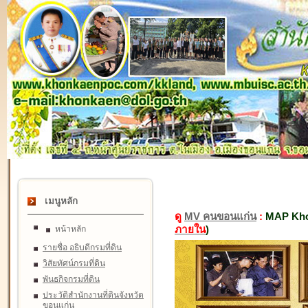
เมนูหลัก
ดู
MV คนขอนแก่น
:
MAP Kho
ภายใน
)
หน้าหลัก
รายชื่อ อธิบดีกรมที่ดิน
วิสัยทัศน์กรมที่ดิน
พันธกิจกรมที่ดิน
ประวัติสำนักงานที่ดินจังหวัด
ขอนแก่น