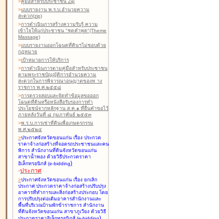
>
คู่มือสำหรับประชาชน Zip
>
แบบรายงาน พ.ร.บ.อำนวยความ
สะดวก(zip)
>
การดำเนินการสร้างความรับรู้ ความ
เข้าใจให้แก่ประชาชน "ชุดคำพูด"(Theme
Massage)
>
แบบรายงานออกโฉนดที่ดินฯไม่ชอบด้วย
กฎหมาย
>
เป้าหมายการให้บริการ
>
การดำเนินการตามคู่มือสำหรับประชาชน
ตามพระราชบัญญัติการอำนวยความ
สะดวกในการพิจารณาอนุญาตของท าง
ราชการ พ.ศ.๒๕๕๘
>
การตรวจสอบและจัดทำข้อมูลขอออก
โฉนดที่ดินหรือหนังสือรับรองการทำ
ประโยชน์จากหลักฐาน ส.ค.๑ ที่ยื่นคำขอไว้
ภายหลังวันที่ ๘ กุมภาพันธ์ ๒๕๕๓
>
พ.ร.บ.การเช่าที่ดินเพื่อเกษตรกรรม
พ.ศ.๒๕๒๔
>
ประกาศจังหวัดขอนแก่น เรื่อง ประกวด
ราคาจ้างก่อสร้างที่จอดรถประชาชนและคน
พิการ สำนักงานที่ดินจังหวัดขอนแก่น
สาขาน้ำพอง
ด้วยวิธีประกวดราคา
)
อิเล็กทรอนิกส์ (e-bidding
-
ประกาศ
>
ประกาศจังหวัดขอนแก่น เรื่อง ยกเลิก
ประกาศ ประกวดราคาจ้างก่อสร้างปรับปรุง
อาคารที่ทำการและสิ่งก่อสร้างประกอบ โดย
การปรับปรุงต่อเติมอาคารสำนักงานและ
พื้นที่บริเวณบ้านพักข้าราชการ สำนักงาน
ที่ดินจังหวัดขอนแก่น สาขาภูเวียง
ด้วยวิธี
)
ประกวดราคาอิเล็กทรอนิกส์ (e-bidding