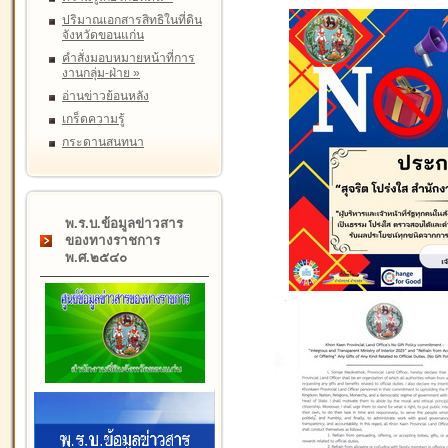
ปริมาณเอกสารสิทธิในที่ดิน
จังหวัดขอนแก่น
คำสั่งมอบหมายหน้าที่การ
งานกลุ่ม-ฝ่าย
»
อ่านข่าวย้อนหลัง
เกร็ดความรู้
กระดานสนทนา
พ.ร.บ.ข้อมูลข่าวสาร
ของทางราชการ
พ.ศ.๒๕๔๐