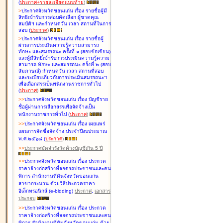
(
ประกาศ+รายละเอียดแนบท้าย
)
>
ประกาศจังหวัดขอนแก่น เรื่อง
รายชื่อผู้มี
สิทธิเข้ารับการสอบคัดเลือก ผู้ขาดคุณ
สมบัติฯ และกำหนดวัน เวลา สถานที่ในการ
สอบ
(
ประกาศ
)
>
ประกาศจังหวัดขอนแก่น เรื่อง
รายชื่อผู้
ผ่านการประเมินความรู้ความสามารถ
ทักษะ และสมรรถนะ ครั้งที่ ๑ (สอบข้อเขียน)
และผู้มีสิทธิ์เข้ารับการประเมินความรู้ความ
สามารถ ทักษะ และสมรรถนะ ครั้งที่ ๒ (สอบ
สัมภาษณ์) กำหนดวัน เวลา สถานที่สอบ
และระเบียบเกี่ยวกับการประเมินสมรรถนะฯ
เพื่อเลือกสรรเป็นพนักงานราชการทั่วไป
(
ประกาศ
)
>
>
ประกาศจังหวัดขอนแก่น เรื่อง
บัญชี
ราย
ชื่อผู้ผ่านการเลือกสรรเพื่อจัดจ้างเป็น
พนักงานราชการทั่วไป
(
ประกาศ
)
>
>
ประกาศจังหวัดขอนแก่น เรื่อง
เผยแพร่
แผนการจัดซื้อจัดจ้าง ประจำปีงบประมาณ
พ.ศ.๒๕๖๘
(
ประกาศ
)
>
>
ประกาศมัดจำรังวัดค้างบัญชีเกิน 5 ปี
>
>
ประกาศจังหวัดขอนแก่น เรื่อง ประกวด
ราคาจ้างก่อสร้างที่จอดรถประชาชนและคน
พิการ สำนักงานที่ดินจังหวัดขอนแก่น
สาขากระนวน ด้วยวิธีประกวดราคา
อิเล็กทรอนิกส์ (e-bidding)
ประกาศ
,
เอกสาร
ประกอบ
>
>
ประกาศจังหวัดขอนแก่น เรื่อง ประกวด
ราคาจ้างก่อสร้างที่จอดรถประชาชนและคน
พิการ สำนักงานที่ดินจังหวัดขอนแก่น ด้วย