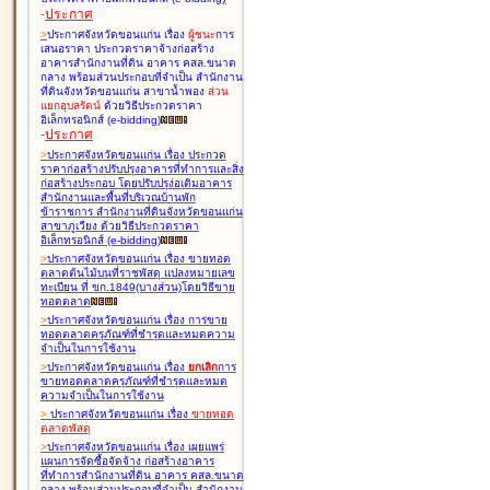
-
ประกาศ
>
ประกาศจังหวัดขอนแก่น เรื่อง
ผู้ชนะ
การ
เสนอราคา ประกวดราคาจ้างก่อสร้าง
อาคารสำนักงานที่ดิน อาคาร คสล.ขนาด
กลาง พร้อมส่วนประกอบที่จำเป็น สำนักงาน
ที่ดินจังหวัดขอนแก่น สาขาน้ำพอง
ส่วน
แยกอุบลรัตน์
ด้วยวิธีประกวดราคา
อิเล็กทรอนิกส์ (e-bidding
)
-
ประกาศ
>
ประกาศจังหวัดขอนแก่น เรื่อง
ประกวด
ราคาก่อสร้างปรับปรุงอาคารที่ทำการและสิ่ง
ก่อสร้างประกอบ โดยปรับปรุง่อเติมอาคาร
สำนักงานและพื้นที่บริเวณบ้านพัก
ข้าราชการ สำนักงานที่ดินจังหวัดขอนแก่น
สาขาภูเวียง ด้วยวิธีประกวดราคา
อิเล็กทรอนิกส์ (e-bidding
)
>
ประกาศจังหวัดขอนแก่น เรื่อง
ขายทอด
ตลาดต้นไม้บนที่ราชพัสดุ แปลงหมายเลข
ทะเบียน ที่ ขก.1849(บางส่วน)โดยวิธีขาย
ทอดตลาด
>
ประกาศจังหวัดขอนแก่น เรื่อง
การขาย
ทอดตลาดครุภัณฑ์ที่ชำรุดและหมดความ
จำเป็นในการใช้งาน
>
ประกาศจังหวัดขอนแก่น เรื่อง
ยกเลิก
การ
ขายทอดตลาดครุภัณฑ์ที่ชำรุดและหมด
ความจำเป็นในการใช้งาน
>
ประกาศจังหวัดขอนแก่น เรื่อง
ขายทอด
ตลาด
พัสดุ
>
ประกาศจังหวัดขอนแก่น เรื่อง
เผยแพร่
แผนการจัดซื้อจัดจ้าง ก่อสร้างอาคาร
ที่ทำการสำนักงานที่ดิน อาคาร คสล.ขนาด
กลาง พร้อมส่วนประกอบที่จำเป็น สำนักงาน