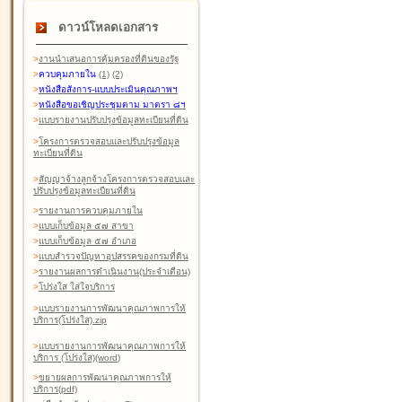
ดาวน์โหลดเอกสาร
>
งานนำเสนอการคุ้มครองที่ดินของรัฐ
>
ควบคุมภายใน
(1)
(2)
>
หนังสือสังการ-แบบประเมินคุณภาพฯ
>
หนังสือขอเชิญประชุมตาม มาตรา ๘ฯ
>
แบบรายงานปรับปรุงข้อมูลทะเบียนที่ดิน
>
โครงการตรวจสอบและปรับปรุงข้อมูล
ทะเบียนที่ดิน
>
สัญญาจ้างลูกจ้างโครงการตรวจสอบและ
ปรับปรุงข้อมูลทะเบียนที่ดิน
>
รายงานการควบคุมภายใน
>
แบบเก็บข้อมูล ๕๗ สาขา
>
แบบเก็บข้อมูล ๕๗ อำเภอ
>
แบบสำรวจปัญหาอุปสรรคของกรมที่ดิน
>
รายงานผลการดำเนินงาน(ประจำเดือน)
>
โปร่งใส ใส่ใจบริการ
>
แบบรายงานการพัฒนาคุณภาพการให้
บริการ(โปร่งใส).zip
>
แบบรายงานการพัฒนาคุณภาพการให้
บริการ (โปร่งใส)(word
)
>
ขยายผลการพัฒนาคุณภาพการให้
บริการ(pdf)