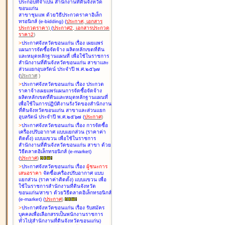
ประกอบที่จำเป็น สำนักงานที่ดินจังหวัด
ขอนแก่น
สาขาชุมแพ ด้วยวิธีประกวดราคาอิเล็ก
ทรอนิกส์ (e-bidding
)
(
ประกาศ
,
เอกสาร
ประกวดราคา
)
(
ประกาศ2
,
เอกสารประกวด
ราคา2
)
>
ประกาศจังหวัดขอนแก่น เรื่อง
เผยแพร่
แผนการจัดซื้อจัดจ้าง ผลิตหลักเขตที่ดิน
และหมุดหลักฐานแผนที่ เพื่อใช้ในราชการ
สำนักงานที่ดินจังหวัดขอนแก่น สาขาและ
ส่วนแยกอุบลรัตน์ ประจำปี พ.ศ.๒๕๖๗
(
ประกาศ
)
>
ประกาศจังหวัดขอนแก่น เรื่อง
ประกวด
ราคาจ้างเผยแพร่แผนการจัดซื้อจัดจ้าง
ผลิตหลักเขตที่ดินและหมุดหลักฐานแผนที่
เพื่อใช้ในการปฏิบัติงานรังวัดของสำนักงาน
ที่ดินจังหวัดขอนแก่น สาขาและส่วนแยก
อุบลรัตน์ ประจำปี พ.ศ.๒๕๖๗
(
ประกาศ
)
>
ประกาศจังหวัดขอนแก่น เรื่อง
การจัดซื้อ
เครื่องปรับอากาศ แบบแยกส่วน (ราคาค่า
ติดตั้ง) แบบแขวน เพื่อใช้ในราชการ
สำนักงานที่ดินจังหวัดขอนแก่น สาขา ด้วย
วิธีตลาดอิเล็กทรอนิกส์ (e-market)
(
ประกาศ
)
>
ประกาศจังหวัดขอนแก่น เรื่อง
ผู้ชนะการ
เสนอราคา
จัดซื้อเครื่องปรับอากาศ แบบ
แยกส่วน (ราคาค่าติดตั้ง) แบบแขวน เพื่อ
ใช้ในราชการสำนักงานที่ดินจังหวัด
ขอนแก่น/สาขา ด้วยวิธีตลาดอิเล็กทรอนิกส์
(e-market)
(
ประกาศ
)
>
ประกาศจังหวัดขอนแก่น เรื่อง
รับสมัคร
บุคคลเพื่อเลือกสรรเป็นพนักงานราชการ
ทั่วไป(สำนักงานที่ดินจังหวัดขอนแก่น)