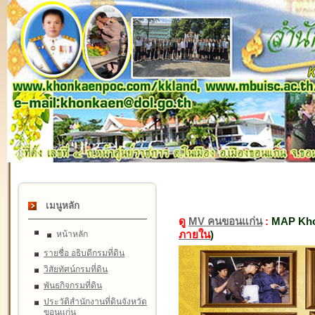
เมนูหลัก
ดู
MV คนขอนแก่น
:
MAP Kho
ภายใน
)
หน้าหลัก
รายชื่อ อธิบดีกรมที่ดิน
วิสัยทัศน์กรมที่ดิน
พันธกิจกรมที่ดิน
ประวัติสำนักงานที่ดินจังหวัด
ขอนแก่น