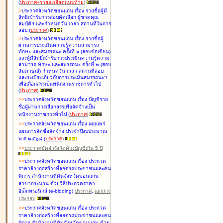
(
ประกาศ+รายละเอียดแนบท้าย
)
>
ประกาศจังหวัดขอนแก่น เรื่อง
รายชื่อผู้มี
สิทธิเข้ารับการสอบคัดเลือก ผู้ขาดคุณ
สมบัติฯ และกำหนดวัน เวลา สถานที่ในการ
สอบ
(
ประกาศ
)
>
ประกาศจังหวัดขอนแก่น เรื่อง
รายชื่อผู้
ผ่านการประเมินความรู้ความสามารถ
ทักษะ และสมรรถนะ ครั้งที่ ๑ (สอบข้อเขียน)
และผู้มีสิทธิ์เข้ารับการประเมินความรู้ความ
สามารถ ทักษะ และสมรรถนะ ครั้งที่ ๒ (สอบ
สัมภาษณ์) กำหนดวัน เวลา สถานที่สอบ
และระเบียบเกี่ยวกับการประเมินสมรรถนะฯ
เพื่อเลือกสรรเป็นพนักงานราชการทั่วไป
(
ประกาศ
)
>
>
ประกาศจังหวัดขอนแก่น เรื่อง
บัญชี
ราย
ชื่อผู้ผ่านการเลือกสรรเพื่อจัดจ้างเป็น
พนักงานราชการทั่วไป
(
ประกาศ
)
>
>
ประกาศจังหวัดขอนแก่น เรื่อง
เผยแพร่
แผนการจัดซื้อจัดจ้าง ประจำปีงบประมาณ
พ.ศ.๒๕๖๘
(
ประกาศ
)
>
>
ประกาศมัดจำรังวัดค้างบัญชีเกิน 5 ปี
>
>
ประกาศจังหวัดขอนแก่น เรื่อง ประกวด
ราคาจ้างก่อสร้างที่จอดรถประชาชนและคน
พิการ สำนักงานที่ดินจังหวัดขอนแก่น
สาขากระนวน ด้วยวิธีประกวดราคา
อิเล็กทรอนิกส์ (e-bidding)
ประกาศ
,
เอกสาร
ประกอบ
>
>
ประกาศจังหวัดขอนแก่น เรื่อง ประกวด
ราคาจ้างก่อสร้างที่จอดรถประชาชนและคน
พิการ สำนักงานที่ดินจังหวัดขอนแก่น ด้วย