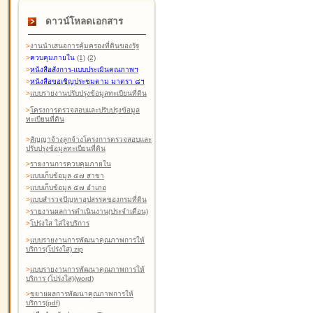
ดาวน์โหลดเอกสาร
>
งานนำเสนอการคุ้มครองที่ดินของรัฐ
>
ควบคุมภายใน
(1)
(2)
>
หนังสือสังการ-แบบประเมินคุณภาพฯ
>
หนังสือขอเชิญประชุมตาม มาตรา ๘ฯ
>
แบบรายงานปรับปรุงข้อมูลทะเบียนที่ดิน
>
โครงการตรวจสอบและปรับปรุงข้อมูล
ทะเบียนที่ดิน
>
สัญญาจ้างลูกจ้างโครงการตรวจสอบและ
ปรับปรุงข้อมูลทะเบียนที่ดิน
>
รายงานการควบคุมภายใน
>
แบบเก็บข้อมูล ๕๗ สาขา
>
แบบเก็บข้อมูล ๕๗ อำเภอ
>
แบบสำรวจปัญหาอุปสรรคของกรมที่ดิน
>
รายงานผลการดำเนินงาน(ประจำเดือน)
>
โปร่งใส ใส่ใจบริการ
>
แบบรายงานการพัฒนาคุณภาพการให้
บริการ(โปร่งใส).zip
>
แบบรายงานการพัฒนาคุณภาพการให้
บริการ (โปร่งใส)(word
)
>
ขยายผลการพัฒนาคุณภาพการให้
บริการ(pdf)