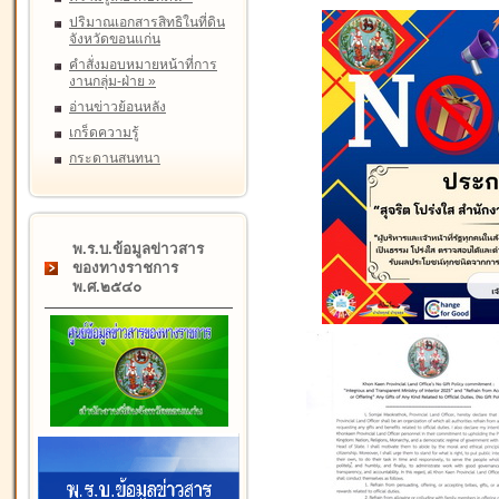
ปริมาณเอกสารสิทธิในที่ดิน
จังหวัดขอนแก่น
คำสั่งมอบหมายหน้าที่การ
งานกลุ่ม-ฝ่าย
»
อ่านข่าวย้อนหลัง
เกร็ดความรู้
กระดานสนทนา
พ.ร.บ.ข้อมูลข่าวสาร
ของทางราชการ
พ.ศ.๒๕๔๐