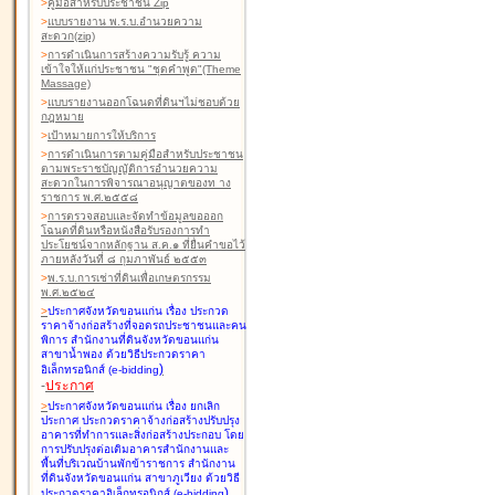
>
คู่มือสำหรับประชาชน Zip
>
แบบรายงาน พ.ร.บ.อำนวยความ
สะดวก(zip)
>
การดำเนินการสร้างความรับรู้ ความ
เข้าใจให้แก่ประชาชน "ชุดคำพูด"(Theme
Massage)
>
แบบรายงานออกโฉนดที่ดินฯไม่ชอบด้วย
กฎหมาย
>
เป้าหมายการให้บริการ
>
การดำเนินการตามคู่มือสำหรับประชาชน
ตามพระราชบัญญัติการอำนวยความ
สะดวกในการพิจารณาอนุญาตของท าง
ราชการ พ.ศ.๒๕๕๘
>
การตรวจสอบและจัดทำข้อมูลขอออก
โฉนดที่ดินหรือหนังสือรับรองการทำ
ประโยชน์จากหลักฐาน ส.ค.๑ ที่ยื่นคำขอไว้
ภายหลังวันที่ ๘ กุมภาพันธ์ ๒๕๕๓
>
พ.ร.บ.การเช่าที่ดินเพื่อเกษตรกรรม
พ.ศ.๒๕๒๔
>
ประกาศจังหวัดขอนแก่น เรื่อง ประกวด
ราคาจ้างก่อสร้างที่จอดรถประชาชนและคน
พิการ สำนักงานที่ดินจังหวัดขอนแก่น
สาขาน้ำพอง
ด้วยวิธีประกวดราคา
)
อิเล็กทรอนิกส์ (e-bidding
-
ประกาศ
>
ประกาศจังหวัดขอนแก่น เรื่อง ยกเลิก
ประกาศ ประกวดราคาจ้างก่อสร้างปรับปรุง
อาคารที่ทำการและสิ่งก่อสร้างประกอบ โดย
การปรับปรุงต่อเติมอาคารสำนักงานและ
พื้นที่บริเวณบ้านพักข้าราชการ สำนักงาน
ที่ดินจังหวัดขอนแก่น สาขาภูเวียง
ด้วยวิธี
)
ประกวดราคาอิเล็กทรอนิกส์ (e-bidding