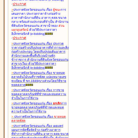
-
ประกาศ
>
ประกาศจังหวัดขอนแก่น เรื่อง
ผู้ชนะ
การ
เสนอราคา ประกวดราคาจ้างก่อสร้าง
อาคารสำนักงานที่ดิน อาคาร คสล.ขนาด
กลาง พร้อมส่วนประกอบที่จำเป็น สำนักงาน
ที่ดินจังหวัดขอนแก่น สาขาน้ำพอง
ส่วน
แยกอุบลรัตน์
ด้วยวิธีประกวดราคา
อิเล็กทรอนิกส์ (e-bidding
)
-
ประกาศ
>
ประกาศจังหวัดขอนแก่น เรื่อง
ประกวด
ราคาก่อสร้างปรับปรุงอาคารที่ทำการและสิ่ง
ก่อสร้างประกอบ โดยปรับปรุง่อเติมอาคาร
สำนักงานและพื้นที่บริเวณบ้านพัก
ข้าราชการ สำนักงานที่ดินจังหวัดขอนแก่น
สาขาภูเวียง ด้วยวิธีประกวดราคา
อิเล็กทรอนิกส์ (e-bidding
)
>
ประกาศจังหวัดขอนแก่น เรื่อง
ขายทอด
ตลาดต้นไม้บนที่ราชพัสดุ แปลงหมายเลข
ทะเบียน ที่ ขก.1849(บางส่วน)โดยวิธีขาย
ทอดตลาด
>
ประกาศจังหวัดขอนแก่น เรื่อง
การขาย
ทอดตลาดครุภัณฑ์ที่ชำรุดและหมดความ
จำเป็นในการใช้งาน
>
ประกาศจังหวัดขอนแก่น เรื่อง
ยกเลิก
การ
ขายทอดตลาดครุภัณฑ์ที่ชำรุดและหมด
ความจำเป็นในการใช้งาน
>
ประกาศจังหวัดขอนแก่น เรื่อง
ขายทอด
ตลาด
พัสดุ
>
ประกาศจังหวัดขอนแก่น เรื่อง
เผยแพร่
แผนการจัดซื้อจัดจ้าง ก่อสร้างอาคาร
ที่ทำการสำนักงานที่ดิน อาคาร คสล.ขนาด
กลาง พร้อมส่วนประกอบที่จำเป็น สำนักงาน