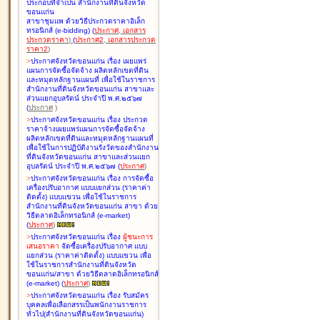
ประกอบที่จำเป็น สำนักงานที่ดินจังหวัด
ขอนแก่น
สาขาชุมแพ ด้วยวิธีประกวดราคาอิเล็ก
ทรอนิกส์ (e-bidding
)
(
ประกาศ
,
เอกสาร
ประกวดราคา
)
(
ประกาศ2
,
เอกสารประกวด
ราคา2
)
>
ประกาศจังหวัดขอนแก่น เรื่อง
เผยแพร่
แผนการจัดซื้อจัดจ้าง ผลิตหลักเขตที่ดิน
และหมุดหลักฐานแผนที่ เพื่อใช้ในราชการ
สำนักงานที่ดินจังหวัดขอนแก่น สาขาและ
ส่วนแยกอุบลรัตน์ ประจำปี พ.ศ.๒๕๖๗
(
ประกาศ
)
>
ประกาศจังหวัดขอนแก่น เรื่อง
ประกวด
ราคาจ้างเผยแพร่แผนการจัดซื้อจัดจ้าง
ผลิตหลักเขตที่ดินและหมุดหลักฐานแผนที่
เพื่อใช้ในการปฏิบัติงานรังวัดของสำนักงาน
ที่ดินจังหวัดขอนแก่น สาขาและส่วนแยก
อุบลรัตน์ ประจำปี พ.ศ.๒๕๖๗
(
ประกาศ
)
>
ประกาศจังหวัดขอนแก่น เรื่อง
การจัดซื้อ
เครื่องปรับอากาศ แบบแยกส่วน (ราคาค่า
ติดตั้ง) แบบแขวน เพื่อใช้ในราชการ
สำนักงานที่ดินจังหวัดขอนแก่น สาขา ด้วย
วิธีตลาดอิเล็กทรอนิกส์ (e-market)
(
ประกาศ
)
>
ประกาศจังหวัดขอนแก่น เรื่อง
ผู้ชนะการ
เสนอราคา
จัดซื้อเครื่องปรับอากาศ แบบ
แยกส่วน (ราคาค่าติดตั้ง) แบบแขวน เพื่อ
ใช้ในราชการสำนักงานที่ดินจังหวัด
ขอนแก่น/สาขา ด้วยวิธีตลาดอิเล็กทรอนิกส์
(e-market)
(
ประกาศ
)
>
ประกาศจังหวัดขอนแก่น เรื่อง
รับสมัคร
บุคคลเพื่อเลือกสรรเป็นพนักงานราชการ
ทั่วไป(สำนักงานที่ดินจังหวัดขอนแก่น)