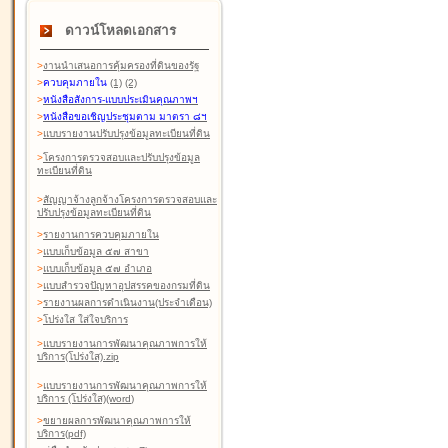
ดาวน์โหลดเอกสาร
>
งานนำเสนอการคุ้มครองที่ดินของรัฐ
>
ควบคุมภายใน
(1)
(2)
>
หนังสือสังการ-แบบประเมินคุณภาพฯ
>
หนังสือขอเชิญประชุมตาม มาตรา ๘ฯ
>
แบบรายงานปรับปรุงข้อมูลทะเบียนที่ดิน
>
โครงการตรวจสอบและปรับปรุงข้อมูล
ทะเบียนที่ดิน
>
สัญญาจ้างลูกจ้างโครงการตรวจสอบและ
ปรับปรุงข้อมูลทะเบียนที่ดิน
>
รายงานการควบคุมภายใน
>
แบบเก็บข้อมูล ๕๗ สาขา
>
แบบเก็บข้อมูล ๕๗ อำเภอ
>
แบบสำรวจปัญหาอุปสรรคของกรมที่ดิน
>
รายงานผลการดำเนินงาน(ประจำเดือน)
>
โปร่งใส ใส่ใจบริการ
>
แบบรายงานการพัฒนาคุณภาพการให้
บริการ(โปร่งใส).zip
>
แบบรายงานการพัฒนาคุณภาพการให้
บริการ (โปร่งใส)(word
)
>
ขยายผลการพัฒนาคุณภาพการให้
บริการ(pdf)