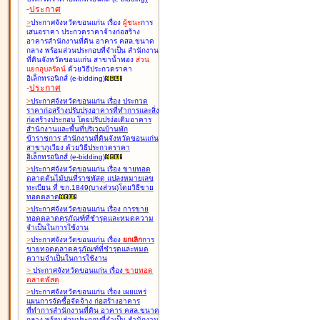
-
ประกาศ
>
ประกาศจังหวัดขอนแก่น เรื่อง
ผู้ชนะ
การ
เสนอราคา ประกวดราคาจ้างก่อสร้าง
อาคารสำนักงานที่ดิน อาคาร คสล.ขนาด
กลาง พร้อมส่วนประกอบที่จำเป็น สำนักงาน
ที่ดินจังหวัดขอนแก่น สาขาน้ำพอง
ส่วน
แยกอุบลรัตน์
ด้วยวิธีประกวดราคา
อิเล็กทรอนิกส์ (e-bidding
)
-
ประกาศ
>
ประกาศจังหวัดขอนแก่น เรื่อง
ประกวด
ราคาก่อสร้างปรับปรุงอาคารที่ทำการและสิ่ง
ก่อสร้างประกอบ โดยปรับปรุง่อเติมอาคาร
สำนักงานและพื้นที่บริเวณบ้านพัก
ข้าราชการ สำนักงานที่ดินจังหวัดขอนแก่น
สาขาภูเวียง ด้วยวิธีประกวดราคา
อิเล็กทรอนิกส์ (e-bidding
)
>
ประกาศจังหวัดขอนแก่น เรื่อง
ขายทอด
ตลาดต้นไม้บนที่ราชพัสดุ แปลงหมายเลข
ทะเบียน ที่ ขก.1849(บางส่วน)โดยวิธีขาย
ทอดตลาด
>
ประกาศจังหวัดขอนแก่น เรื่อง
การขาย
ทอดตลาดครุภัณฑ์ที่ชำรุดและหมดความ
จำเป็นในการใช้งาน
>
ประกาศจังหวัดขอนแก่น เรื่อง
ยกเลิก
การ
ขายทอดตลาดครุภัณฑ์ที่ชำรุดและหมด
ความจำเป็นในการใช้งาน
>
ประกาศจังหวัดขอนแก่น เรื่อง
ขายทอด
ตลาด
พัสดุ
>
ประกาศจังหวัดขอนแก่น เรื่อง
เผยแพร่
แผนการจัดซื้อจัดจ้าง ก่อสร้างอาคาร
ที่ทำการสำนักงานที่ดิน อาคาร คสล.ขนาด
กลาง พร้อมส่วนประกอบที่จำเป็น สำนักงาน