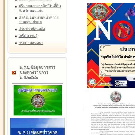
ปริมาณเอกสารสิทธิในที่ดิน
จังหวัดขอนแก่น
คำสั่งมอบหมายหน้าที่การ
งานกลุ่ม-ฝ่าย
»
อ่านข่าวย้อนหลัง
เกร็ดความรู้
กระดานสนทนา
พ.ร.บ.ข้อมูลข่าวสาร
ของทางราชการ
พ.ศ.๒๕๔๐