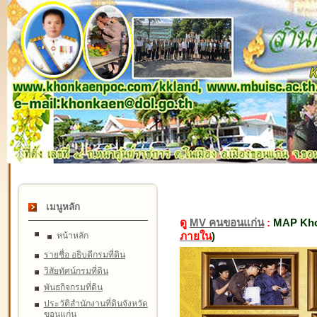
เมนูหลัก
ดู
MV คนขอนแก่น
:
MAP Kho
ภายใน
)
หน้าหลัก
รายชื่อ อธิบดีกรมที่ดิน
วิสัยทัศน์กรมที่ดิน
พันธกิจกรมที่ดิน
ประวัติสำนักงานที่ดินจังหวัด
ขอนแก่น