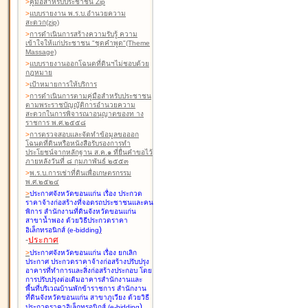
>
คู่มือสำหรับประชาชน Zip
>
แบบรายงาน พ.ร.บ.อำนวยความ
สะดวก(zip)
>
การดำเนินการสร้างความรับรู้ ความ
เข้าใจให้แก่ประชาชน "ชุดคำพูด"(Theme
Massage)
>
แบบรายงานออกโฉนดที่ดินฯไม่ชอบด้วย
กฎหมาย
>
เป้าหมายการให้บริการ
>
การดำเนินการตามคู่มือสำหรับประชาชน
ตามพระราชบัญญัติการอำนวยความ
สะดวกในการพิจารณาอนุญาตของท าง
ราชการ พ.ศ.๒๕๕๘
>
การตรวจสอบและจัดทำข้อมูลขอออก
โฉนดที่ดินหรือหนังสือรับรองการทำ
ประโยชน์จากหลักฐาน ส.ค.๑ ที่ยื่นคำขอไว้
ภายหลังวันที่ ๘ กุมภาพันธ์ ๒๕๕๓
>
พ.ร.บ.การเช่าที่ดินเพื่อเกษตรกรรม
พ.ศ.๒๕๒๔
>
ประกาศจังหวัดขอนแก่น เรื่อง ประกวด
ราคาจ้างก่อสร้างที่จอดรถประชาชนและคน
พิการ สำนักงานที่ดินจังหวัดขอนแก่น
สาขาน้ำพอง
ด้วยวิธีประกวดราคา
)
อิเล็กทรอนิกส์ (e-bidding
-
ประกาศ
>
ประกาศจังหวัดขอนแก่น เรื่อง ยกเลิก
ประกาศ ประกวดราคาจ้างก่อสร้างปรับปรุง
อาคารที่ทำการและสิ่งก่อสร้างประกอบ โดย
การปรับปรุงต่อเติมอาคารสำนักงานและ
พื้นที่บริเวณบ้านพักข้าราชการ สำนักงาน
ที่ดินจังหวัดขอนแก่น สาขาภูเวียง
ด้วยวิธี
)
ประกวดราคาอิเล็กทรอนิกส์ (e-bidding