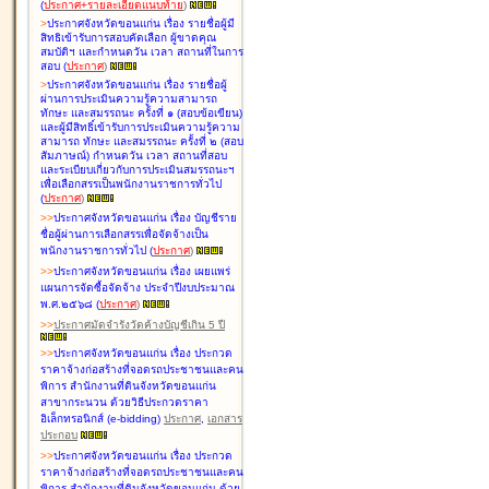
(
ประกาศ+รายละเอียดแนบท้าย
)
>
ประกาศจังหวัดขอนแก่น เรื่อง
รายชื่อผู้มี
สิทธิเข้ารับการสอบคัดเลือก ผู้ขาดคุณ
สมบัติฯ และกำหนดวัน เวลา สถานที่ในการ
สอบ
(
ประกาศ
)
>
ประกาศจังหวัดขอนแก่น เรื่อง
รายชื่อผู้
ผ่านการประเมินความรู้ความสามารถ
ทักษะ และสมรรถนะ ครั้งที่ ๑ (สอบข้อเขียน)
และผู้มีสิทธิ์เข้ารับการประเมินความรู้ความ
สามารถ ทักษะ และสมรรถนะ ครั้งที่ ๒ (สอบ
สัมภาษณ์) กำหนดวัน เวลา สถานที่สอบ
และระเบียบเกี่ยวกับการประเมินสมรรถนะฯ
เพื่อเลือกสรรเป็นพนักงานราชการทั่วไป
(
ประกาศ
)
>
>
ประกาศจังหวัดขอนแก่น เรื่อง
บัญชี
ราย
ชื่อผู้ผ่านการเลือกสรรเพื่อจัดจ้างเป็น
พนักงานราชการทั่วไป
(
ประกาศ
)
>
>
ประกาศจังหวัดขอนแก่น เรื่อง
เผยแพร่
แผนการจัดซื้อจัดจ้าง ประจำปีงบประมาณ
พ.ศ.๒๕๖๘
(
ประกาศ
)
>
>
ประกาศมัดจำรังวัดค้างบัญชีเกิน 5 ปี
>
>
ประกาศจังหวัดขอนแก่น เรื่อง ประกวด
ราคาจ้างก่อสร้างที่จอดรถประชาชนและคน
พิการ สำนักงานที่ดินจังหวัดขอนแก่น
สาขากระนวน ด้วยวิธีประกวดราคา
อิเล็กทรอนิกส์ (e-bidding)
ประกาศ
,
เอกสาร
ประกอบ
>
>
ประกาศจังหวัดขอนแก่น เรื่อง ประกวด
ราคาจ้างก่อสร้างที่จอดรถประชาชนและคน
พิการ สำนักงานที่ดินจังหวัดขอนแก่น ด้วย