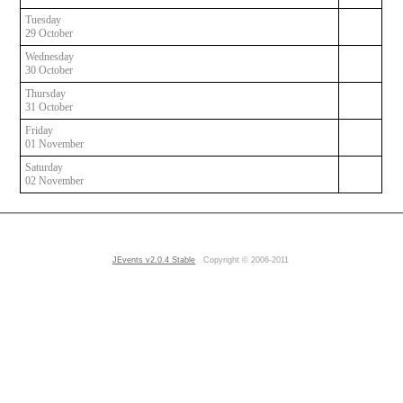
Tuesday
29 October
Wednesday
30 October
Thursday
31 October
Friday
01 November
Saturday
02 November
JEvents v2.0.4 Stable
Copyright © 2006-2011