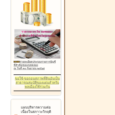
รายละเอียดประกอบรายการบัญชี
ที่สำคัญของงบทดลอง
ณ วันที่ ๓๐ กันยายน ๒๕๖๘
ขอใช้-ขอถอนสภาพที่ดินอันเป็น
สาธารณสมบัติของแผ่นสำหรับ
พลเมืองใช้ร่วมกัน
แผนบริหารความต่อ
เนื่องในสภาวะวิกฤติ