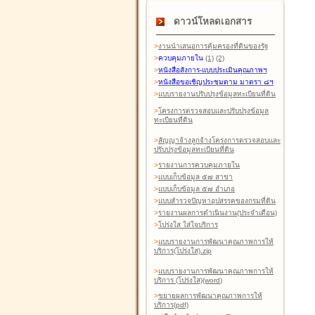
ดาวน์โหลดเอกสาร
>
งานนำเสนอการคุ้มครองที่ดินของรัฐ
>
ควบคุมภายใน
(1)
(2)
>
หนังสือสังการ-แบบประเมินคุณภาพฯ
>
หนังสือขอเชิญประชุมตาม มาตรา ๘ฯ
>
แบบรายงานปรับปรุงข้อมูลทะเบียนที่ดิน
>
โครงการตรวจสอบและปรับปรุงข้อมูล
ทะเบียนที่ดิน
>
สัญญาจ้างลูกจ้างโครงการตรวจสอบและ
ปรับปรุงข้อมูลทะเบียนที่ดิน
>
รายงานการควบคุมภายใน
>
แบบเก็บข้อมูล ๕๗ สาขา
>
แบบเก็บข้อมูล ๕๗ อำเภอ
>
แบบสำรวจปัญหาอุปสรรคของกรมที่ดิน
>
รายงานผลการดำเนินงาน(ประจำเดือน)
>
โปร่งใส ใส่ใจบริการ
>
แบบรายงานการพัฒนาคุณภาพการให้
บริการ(โปร่งใส).zip
>
แบบรายงานการพัฒนาคุณภาพการให้
บริการ (โปร่งใส)(word
)
>
ขยายผลการพัฒนาคุณภาพการให้
บริการ(pdf)