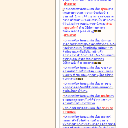
-
ประกาศ
>
ประกาศจังหวัดขอนแก่น เรื่อง
ผู้ชนะ
การ
เสนอราคา ประกวดราคาจ้างก่อสร้าง
อาคารสำนักงานที่ดิน อาคาร คสล.ขนาด
กลาง พร้อมส่วนประกอบที่จำเป็น สำนักงาน
ที่ดินจังหวัดขอนแก่น สาขาน้ำพอง
ส่วน
แยกอุบลรัตน์
ด้วยวิธีประกวดราคา
อิเล็กทรอนิกส์ (e-bidding
)
-
ประกาศ
>
ประกาศจังหวัดขอนแก่น เรื่อง
ประกวด
ราคาก่อสร้างปรับปรุงอาคารที่ทำการและสิ่ง
ก่อสร้างประกอบ โดยปรับปรุง่อเติมอาคาร
สำนักงานและพื้นที่บริเวณบ้านพัก
ข้าราชการ สำนักงานที่ดินจังหวัดขอนแก่น
สาขาภูเวียง ด้วยวิธีประกวดราคา
อิเล็กทรอนิกส์ (e-bidding
)
>
ประกาศจังหวัดขอนแก่น เรื่อง
ขายทอด
ตลาดต้นไม้บนที่ราชพัสดุ แปลงหมายเลข
ทะเบียน ที่ ขก.1849(บางส่วน)โดยวิธีขาย
ทอดตลาด
>
ประกาศจังหวัดขอนแก่น เรื่อง
การขาย
ทอดตลาดครุภัณฑ์ที่ชำรุดและหมดความ
จำเป็นในการใช้งาน
>
ประกาศจังหวัดขอนแก่น เรื่อง
ยกเลิก
การ
ขายทอดตลาดครุภัณฑ์ที่ชำรุดและหมด
ความจำเป็นในการใช้งาน
>
ประกาศจังหวัดขอนแก่น เรื่อง
ขายทอด
ตลาด
พัสดุ
>
ประกาศจังหวัดขอนแก่น เรื่อง
เผยแพร่
แผนการจัดซื้อจัดจ้าง ก่อสร้างอาคาร
ที่ทำการสำนักงานที่ดิน อาคาร คสล.ขนาด
กลาง พร้อมส่วนประกอบที่จำเป็น สำนักงาน