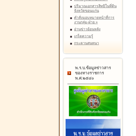
ปริมาณเอกสารสิทธิในที่ดิน
จังหวัดขอนแก่น
คำสั่งมอบหมายหน้าที่การ
งานกลุ่ม-ฝ่าย
»
อ่านข่าวย้อนหลัง
เกร็ดความรู้
กระดานสนทนา
พ.ร.บ.ข้อมูลข่าวสาร
ของทางราชการ
พ.ศ.๒๕๔๐