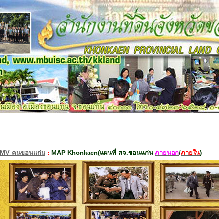
MV คนขอนแก่น
:
MAP Khonkaen(แผนที่ สจ.ขอนแก่น
ภายนอก
/
ภายใน
)