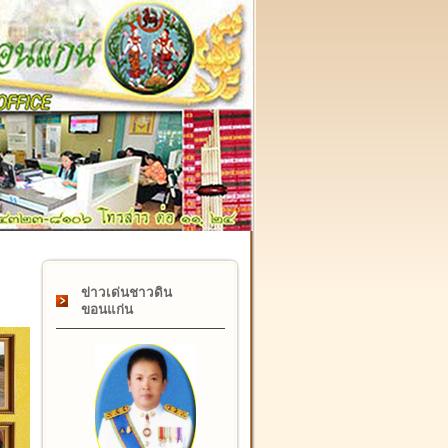
๑๗ กุมภาพันธ์ "วันคล้ายวันสถาปนากรมที่ดิน" ครบรอบ ๑๒๒ ปี
ข่าวเด่นชาวดิน
ขอนแก่น