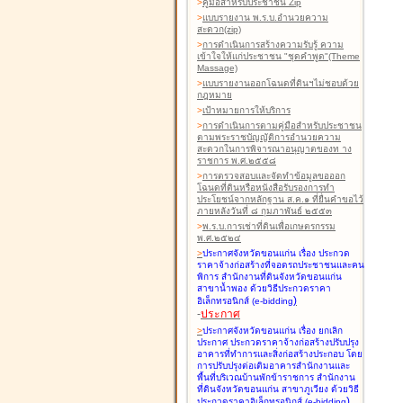
>
คู่มือสำหรับประชาชน Zip
>
แบบรายงาน พ.ร.บ.อำนวยความ
สะดวก(zip)
>
การดำเนินการสร้างความรับรู้ ความ
เข้าใจให้แก่ประชาชน "ชุดคำพูด"(Theme
Massage)
>
แบบรายงานออกโฉนดที่ดินฯไม่ชอบด้วย
กฎหมาย
>
เป้าหมายการให้บริการ
>
การดำเนินการตามคู่มือสำหรับประชาชน
ตามพระราชบัญญัติการอำนวยความ
สะดวกในการพิจารณาอนุญาตของท าง
ราชการ พ.ศ.๒๕๕๘
>
การตรวจสอบและจัดทำข้อมูลขอออก
โฉนดที่ดินหรือหนังสือรับรองการทำ
ประโยชน์จากหลักฐาน ส.ค.๑ ที่ยื่นคำขอไว้
ภายหลังวันที่ ๘ กุมภาพันธ์ ๒๕๕๓
>
พ.ร.บ.การเช่าที่ดินเพื่อเกษตรกรรม
พ.ศ.๒๕๒๔
>
ประกาศจังหวัดขอนแก่น เรื่อง ประกวด
ราคาจ้างก่อสร้างที่จอดรถประชาชนและคน
พิการ สำนักงานที่ดินจังหวัดขอนแก่น
สาขาน้ำพอง
ด้วยวิธีประกวดราคา
)
อิเล็กทรอนิกส์ (e-bidding
-
ประกาศ
>
ประกาศจังหวัดขอนแก่น เรื่อง ยกเลิก
ประกาศ ประกวดราคาจ้างก่อสร้างปรับปรุง
อาคารที่ทำการและสิ่งก่อสร้างประกอบ โดย
การปรับปรุงต่อเติมอาคารสำนักงานและ
พื้นที่บริเวณบ้านพักข้าราชการ สำนักงาน
ที่ดินจังหวัดขอนแก่น สาขาภูเวียง
ด้วยวิธี
)
ประกวดราคาอิเล็กทรอนิกส์ (e-bidding